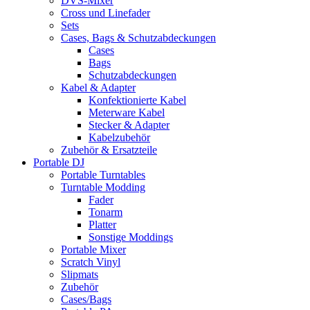
DVS-Mixer
Cross und Linefader
Sets
Cases, Bags & Schutzabdeckungen
Cases
Bags
Schutzabdeckungen
Kabel & Adapter
Konfektionierte Kabel
Meterware Kabel
Stecker & Adapter
Kabelzubehör
Zubehör & Ersatzteile
Portable DJ
Portable Turntables
Turntable Modding
Fader
Tonarm
Platter
Sonstige Moddings
Portable Mixer
Scratch Vinyl
Slipmats
Zubehör
Cases/Bags