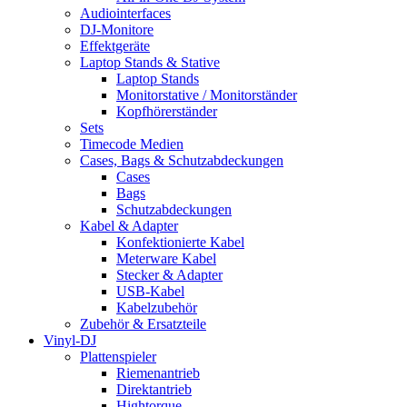
Audiointerfaces
DJ-Monitore
Effektgeräte
Laptop Stands & Stative
Laptop Stands
Monitorstative / Monitorständer
Kopfhörerständer
Sets
Timecode Medien
Cases, Bags & Schutzabdeckungen
Cases
Bags
Schutzabdeckungen
Kabel & Adapter
Konfektionierte Kabel
Meterware Kabel
Stecker & Adapter
USB-Kabel
Kabelzubehör
Zubehör & Ersatzteile
Vinyl-DJ
Plattenspieler
Riemenantrieb
Direktantrieb
Hightorque