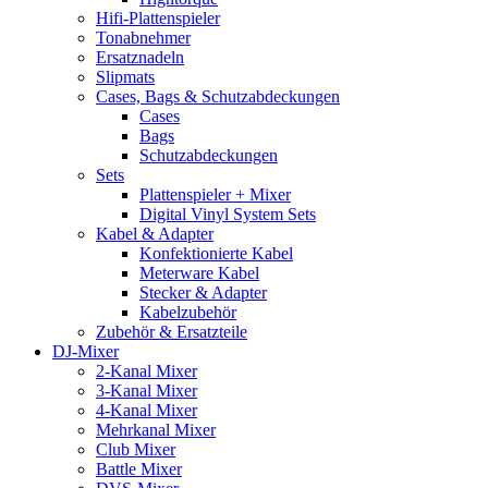
Hifi-Plattenspieler
Tonabnehmer
Ersatznadeln
Slipmats
Cases, Bags & Schutzabdeckungen
Cases
Bags
Schutzabdeckungen
Sets
Plattenspieler + Mixer
Digital Vinyl System Sets
Kabel & Adapter
Konfektionierte Kabel
Meterware Kabel
Stecker & Adapter
Kabelzubehör
Zubehör & Ersatzteile
DJ-Mixer
2-Kanal Mixer
3-Kanal Mixer
4-Kanal Mixer
Mehrkanal Mixer
Club Mixer
Battle Mixer