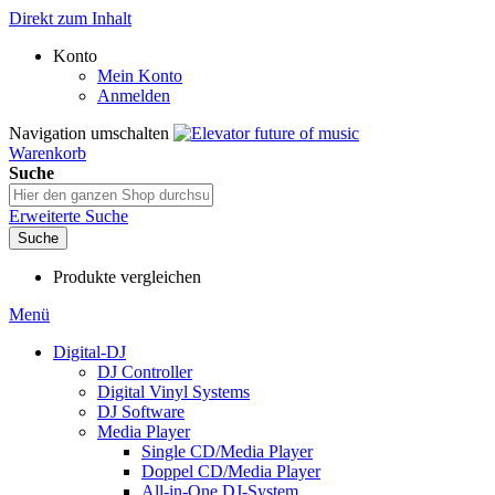
Direkt zum Inhalt
Konto
Mein Konto
Anmelden
Navigation umschalten
Warenkorb
Suche
Erweiterte Suche
Suche
Produkte vergleichen
Menü
Digital-DJ
DJ Controller
Digital Vinyl Systems
DJ Software
Media Player
Single CD/Media Player
Doppel CD/Media Player
All-in-One DJ-System