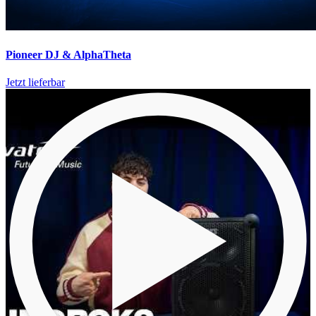
Pioneer DJ & AlphaTheta
Jetzt lieferbar