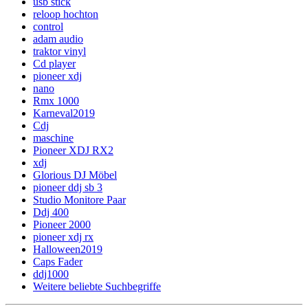
usb stick
reloop hochton
control
adam audio
traktor vinyl
Cd player
pioneer xdj
nano
Rmx 1000
Karneval2019
Cdj
maschine
Pioneer XDJ RX2
xdj
Glorious DJ Möbel
pioneer ddj sb 3
Studio Monitore Paar
Ddj 400
Pioneer 2000
pioneer xdj rx
Halloween2019
Caps Fader
ddj1000
Weitere beliebte Suchbegriffe