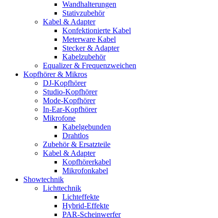
Wandhalterungen
Stativzubehör
Kabel & Adapter
Konfektionierte Kabel
Meterware Kabel
Stecker & Adapter
Kabelzubehör
Equalizer & Frequenzweichen
Kopfhörer & Mikros
DJ-Kopfhörer
Studio-Kopfhörer
Mode-Kopfhörer
In-Ear-Kopfhörer
Mikrofone
Kabelgebunden
Drahtlos
Zubehör & Ersatzteile
Kabel & Adapter
Kopfhörerkabel
Mikrofonkabel
Showtechnik
Lichttechnik
Lichteffekte
Hybrid-Effekte
PAR-Scheinwerfer