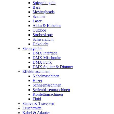
Spiegelkugeln
Bars
Movingheads
Scanner
Laser
Akku & Kabellos
Outdoor
Stroboskope
Schwarzlicht
Dekolicht
Steuergeräte
DMX Interface
DMX Mischpulte
DMX Funk
DMX Splitter & Dimmer
Effektmaschinen
Nebelmaschinen
Hazer
Schneemaschinen
Seifenblasenmaschinen
Konfettimaschinen
Fluid
Stative & Traversen
Leuchtmittel
Kabel & Adapter