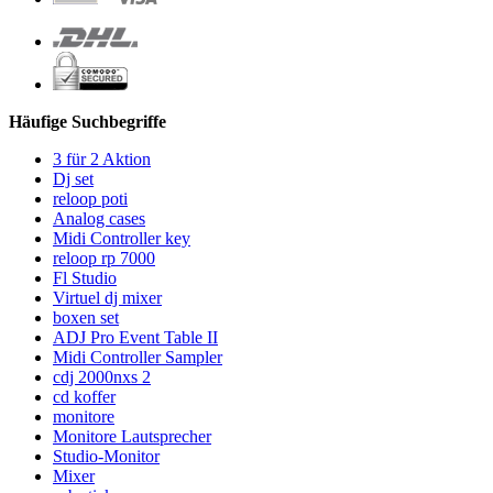
Häufige Suchbegriffe
3 für 2 Aktion
Dj set
reloop poti
Analog cases
Midi Controller key
reloop rp 7000
Fl Studio
Virtuel dj mixer
boxen set
ADJ Pro Event Table II
Midi Controller Sampler
cdj 2000nxs 2
cd koffer
monitore
Monitore Lautsprecher
Studio-Monitor
Mixer