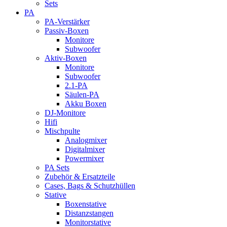
Sets
PA
PA-Verstärker
Passiv-Boxen
Monitore
Subwoofer
Aktiv-Boxen
Monitore
Subwoofer
2.1-PA
Säulen-PA
Akku Boxen
DJ-Monitore
Hifi
Mischpulte
Analogmixer
Digitalmixer
Powermixer
PA Sets
Zubehör & Ersatzteile
Cases, Bags & Schutzhüllen
Stative
Boxenstative
Distanzstangen
Monitorstative