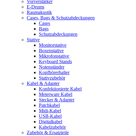
Vorverstärker
E-Drums
Raumakustik
Cases, Bags & Schutzabdeckungen
Cases
Bags
Schutzabdeckungen
Stative
Monitorstative
Boxenstative
Mikrofonstative
Keyboard Stands
Notenständer
Kopfhörerhalter
Stativzubehör
Kabel & Adapter
Konfektionierte Kabel
Meterware Kabel
Stecker & Adapter
Patchkabel
Midi-Kabel
USB-Kabel
Digitalkabel
Kabelzubehör
Zubehör & Ersatzteile