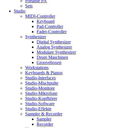
Portable PA
Sets
Studio
MIDI-Controller
Keyboard
Pad-Controller
Fader-Controller
Synthesizer
Digital Synthesizer
Analog Synthesizer
Modulare Synthesizer
Drum Maschinen
Grooveboxen
Workstations
Keyboards & Pianos
Studio-Interfaces
Studio-Mischpulte
Studio-Monitore
Studio-Mikrofone
Studio-Kopfhörer
Studio-Software
Studio-Effekte
Sampler & Recorder
Sampler
Recorder