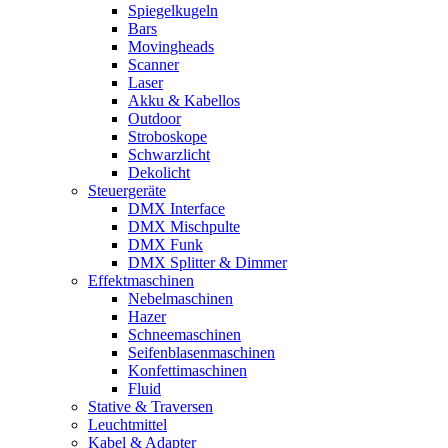
Spiegelkugeln
Bars
Movingheads
Scanner
Laser
Akku & Kabellos
Outdoor
Stroboskope
Schwarzlicht
Dekolicht
Steuergeräte
DMX Interface
DMX Mischpulte
DMX Funk
DMX Splitter & Dimmer
Effektmaschinen
Nebelmaschinen
Hazer
Schneemaschinen
Seifenblasenmaschinen
Konfettimaschinen
Fluid
Stative & Traversen
Leuchtmittel
Kabel & Adapter