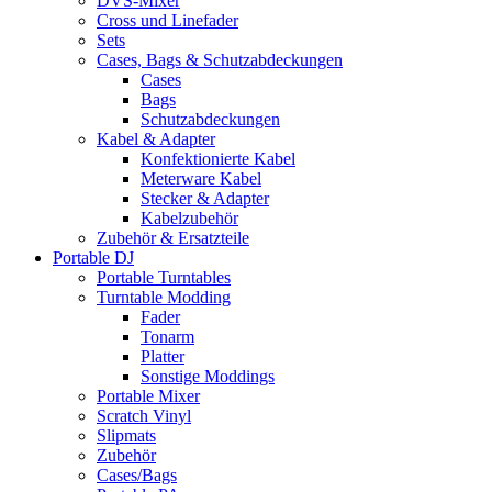
DVS-Mixer
Cross und Linefader
Sets
Cases, Bags & Schutzabdeckungen
Cases
Bags
Schutzabdeckungen
Kabel & Adapter
Konfektionierte Kabel
Meterware Kabel
Stecker & Adapter
Kabelzubehör
Zubehör & Ersatzteile
Portable DJ
Portable Turntables
Turntable Modding
Fader
Tonarm
Platter
Sonstige Moddings
Portable Mixer
Scratch Vinyl
Slipmats
Zubehör
Cases/Bags