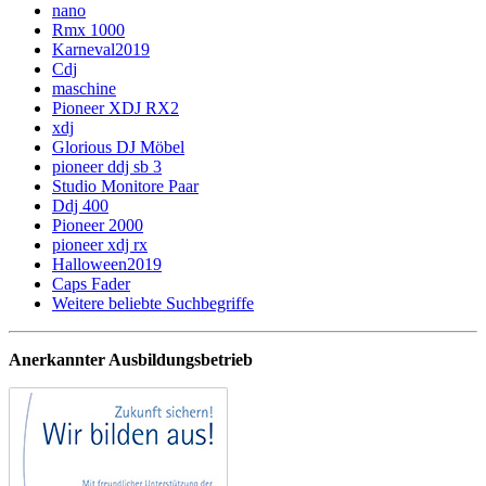
nano
Rmx 1000
Karneval2019
Cdj
maschine
Pioneer XDJ RX2
xdj
Glorious DJ Möbel
pioneer ddj sb 3
Studio Monitore Paar
Ddj 400
Pioneer 2000
pioneer xdj rx
Halloween2019
Caps Fader
Weitere beliebte Suchbegriffe
Anerkannter Ausbildungsbetrieb