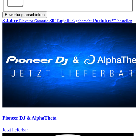
Bewertung abschicken
3 Jahre
30 Tage
Portofrei**
Elevator-Garantie
Rückgaberecht
bestellen
Pioneer DJ & AlphaTheta
Jetzt lieferbar