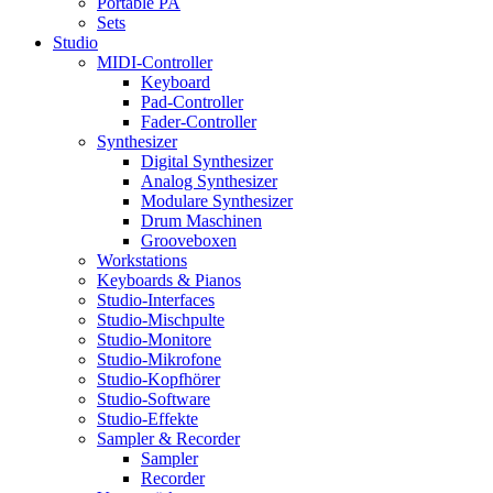
Portable PA
Sets
Studio
MIDI-Controller
Keyboard
Pad-Controller
Fader-Controller
Synthesizer
Digital Synthesizer
Analog Synthesizer
Modulare Synthesizer
Drum Maschinen
Grooveboxen
Workstations
Keyboards & Pianos
Studio-Interfaces
Studio-Mischpulte
Studio-Monitore
Studio-Mikrofone
Studio-Kopfhörer
Studio-Software
Studio-Effekte
Sampler & Recorder
Sampler
Recorder