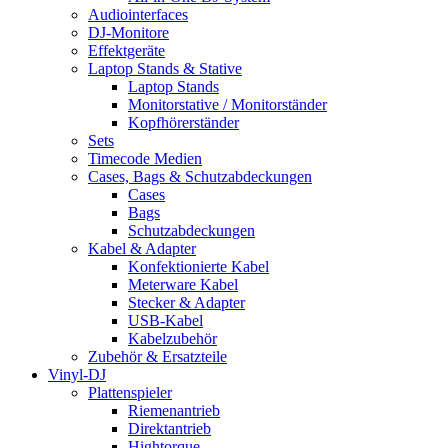
Audiointerfaces
DJ-Monitore
Effektgeräte
Laptop Stands & Stative
Laptop Stands
Monitorstative / Monitorständer
Kopfhörerständer
Sets
Timecode Medien
Cases, Bags & Schutzabdeckungen
Cases
Bags
Schutzabdeckungen
Kabel & Adapter
Konfektionierte Kabel
Meterware Kabel
Stecker & Adapter
USB-Kabel
Kabelzubehör
Zubehör & Ersatzteile
Vinyl-DJ
Plattenspieler
Riemenantrieb
Direktantrieb
Hightorque