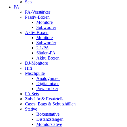
Sets
PA
PA-Verstärker
Passiv-Boxen
Monitore
Subwoofer
Aktiv-Boxen
Monitore
Subwoofer
2.1-PA
Säulen-PA
Akku Boxen
DJ-Monitore
Hifi
Mischpulte
Analogmixer
Digitalmixer
Powermixer
PA Sets
Zubehör & Ersatzteile
Cases, Bags & Schutzhüllen
Stative
Boxenstative
Distanzstangen
Monitorstative