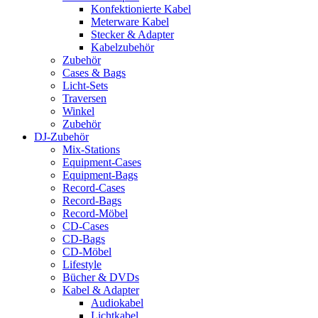
Konfektionierte Kabel
Meterware Kabel
Stecker & Adapter
Kabelzubehör
Zubehör
Cases & Bags
Licht-Sets
Traversen
Winkel
Zubehör
DJ-Zubehör
Mix-Stations
Equipment-Cases
Equipment-Bags
Record-Cases
Record-Bags
Record-Möbel
CD-Cases
CD-Bags
CD-Möbel
Lifestyle
Bücher & DVDs
Kabel & Adapter
Audiokabel
Lichtkabel