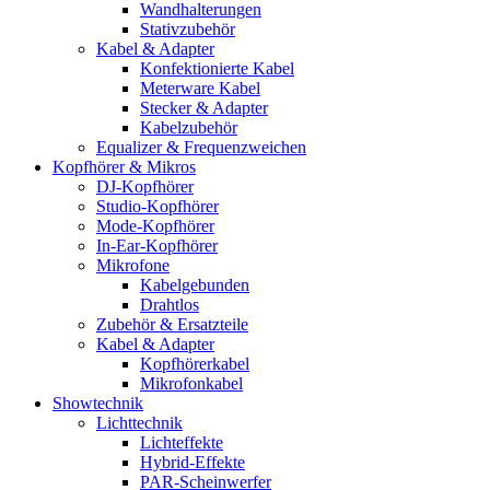
Wandhalterungen
Stativzubehör
Kabel & Adapter
Konfektionierte Kabel
Meterware Kabel
Stecker & Adapter
Kabelzubehör
Equalizer & Frequenzweichen
Kopfhörer & Mikros
DJ-Kopfhörer
Studio-Kopfhörer
Mode-Kopfhörer
In-Ear-Kopfhörer
Mikrofone
Kabelgebunden
Drahtlos
Zubehör & Ersatzteile
Kabel & Adapter
Kopfhörerkabel
Mikrofonkabel
Showtechnik
Lichttechnik
Lichteffekte
Hybrid-Effekte
PAR-Scheinwerfer