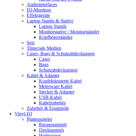
Audiointerfaces
DJ-Monitore
Effektgeräte
Laptop Stands & Stative
Laptop Stands
Monitorstative / Monitorständer
Kopfhörerständer
Sets
Timecode Medien
Cases, Bags & Schutzabdeckungen
Cases
Bags
Schutzabdeckungen
Kabel & Adapter
Konfektionierte Kabel
Meterware Kabel
Stecker & Adapter
USB-Kabel
Kabelzubehör
Zubehör & Ersatzteile
Vinyl-DJ
Plattenspieler
Riemenantrieb
Direktantrieb
Hightorque