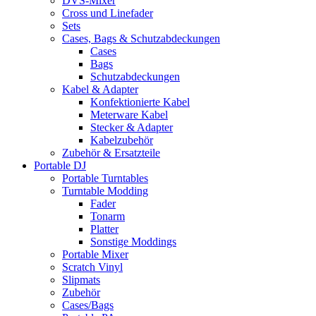
DVS-Mixer
Cross und Linefader
Sets
Cases, Bags & Schutzabdeckungen
Cases
Bags
Schutzabdeckungen
Kabel & Adapter
Konfektionierte Kabel
Meterware Kabel
Stecker & Adapter
Kabelzubehör
Zubehör & Ersatzteile
Portable DJ
Portable Turntables
Turntable Modding
Fader
Tonarm
Platter
Sonstige Moddings
Portable Mixer
Scratch Vinyl
Slipmats
Zubehör
Cases/Bags