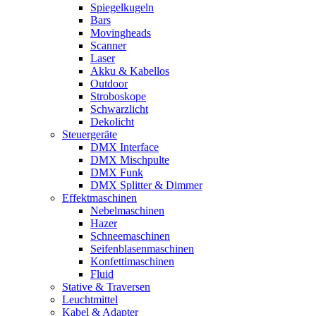
Spiegelkugeln
Bars
Movingheads
Scanner
Laser
Akku & Kabellos
Outdoor
Stroboskope
Schwarzlicht
Dekolicht
Steuergeräte
DMX Interface
DMX Mischpulte
DMX Funk
DMX Splitter & Dimmer
Effektmaschinen
Nebelmaschinen
Hazer
Schneemaschinen
Seifenblasenmaschinen
Konfettimaschinen
Fluid
Stative & Traversen
Leuchtmittel
Kabel & Adapter