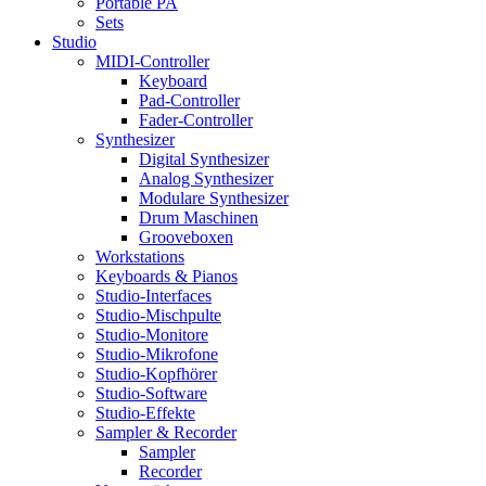
Portable PA
Sets
Studio
MIDI-Controller
Keyboard
Pad-Controller
Fader-Controller
Synthesizer
Digital Synthesizer
Analog Synthesizer
Modulare Synthesizer
Drum Maschinen
Grooveboxen
Workstations
Keyboards & Pianos
Studio-Interfaces
Studio-Mischpulte
Studio-Monitore
Studio-Mikrofone
Studio-Kopfhörer
Studio-Software
Studio-Effekte
Sampler & Recorder
Sampler
Recorder