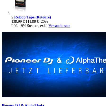
5
Reloop Tape (Retoure)
139,99 €
111,99 €
-20%
Inkl. 19% Steuern
,
exkl.
Versandkosten
Pioneer DJ & AlphaTheta