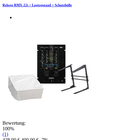
Reloop RMX-22i + Laptopstand + Schutzhülle
Bewertung:
100%
(1)
428,90 €
400,00 €
-7%