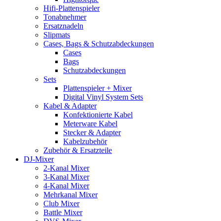
Hifi-Plattenspieler
Tonabnehmer
Ersatznadeln
Slipmats
Cases, Bags & Schutzabdeckungen
Cases
Bags
Schutzabdeckungen
Sets
Plattenspieler + Mixer
Digital Vinyl System Sets
Kabel & Adapter
Konfektionierte Kabel
Meterware Kabel
Stecker & Adapter
Kabelzubehör
Zubehör & Ersatzteile
DJ-Mixer
2-Kanal Mixer
3-Kanal Mixer
4-Kanal Mixer
Mehrkanal Mixer
Club Mixer
Battle Mixer