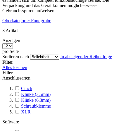
es handelt sich um komplett funktionstüchtige Geräte. Die
Verpackung und das Gerät können möglicherweise
Gebrauchsspuren aufweisen.
Oberkategorie: Fundgrube
3
Artikel
Anzeigen
pro Seite
Sortieren nach
In absteigender Reihenfolge
Filter
Alles löschen
Filter
Anschlussarten
Cinch
Klinke (3.5mm)
Klinke (6.3mm)
Schraubklemme
XLR
Software