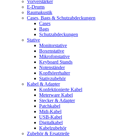
Vorverstärker
E-Drums
Raumakustik
Cases, Bags & Schutzabdeckungen
Cases
Bags
Schutzabdeckungen
Stative
Monitorstative
Boxenstative
Mikrofonstative
Keyboard Stands
Notenständer
Kopfhörerhalter
Stativzubehör
Kabel & Adapter
Konfektionierte Kabel
Meterware Kabel
Stecker & Adapter
Patchkabel
Midi-Kabel
USB-Kabel
Digitalkabel
Kabelzubehör
Zubehör & Ersatzteile