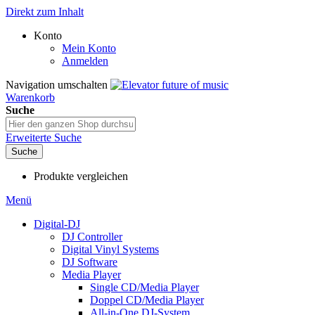
Direkt zum Inhalt
Konto
Mein Konto
Anmelden
Navigation umschalten
Warenkorb
Suche
Erweiterte Suche
Suche
Produkte vergleichen
Menü
Digital-DJ
DJ Controller
Digital Vinyl Systems
DJ Software
Media Player
Single CD/Media Player
Doppel CD/Media Player
All-in-One DJ-System