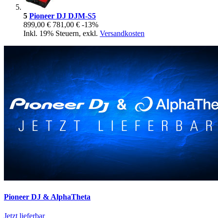
5
Pioneer DJ DJM-S5
899,00 €
781,00 €
-13%
Inkl. 19% Steuern
,
exkl.
Versandkosten
Pioneer DJ & AlphaTheta
Jetzt lieferbar