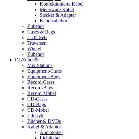
Konfektionierte Kabel
Meterware Kabel
Stecker & Adapter
Kabelzubehör
Zubehör
Cases & Bags
Licht-Sets
Traversen
Winkel
Zubehör
DJ-Zubehör
Mix-Stations
Equipment-Cases
Equipment-Bags
Record-Cases
Record-Bags
Record-Möbel
CD-Cases
CD-Bags
CD-Möbel
Lifestyle
Bücher & DVDs
Kabel & Adapter
Audiokabel
Lichtkabel