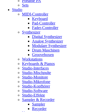
Portable PA
Sets
Studio
MIDI-Controller
Keyboard
Pad-Controller
Fader-Controller
Synthesizer
Digital Synthesizer
Analog Synthesizer
Modulare Synthesizer
Drum Maschinen
Grooveboxen
Workstations
Keyboards & Pianos
Studio-Interfaces
Studio-Mischpulte
Studio-Monitore
Studio-Mikrofone
Studio-Kopfhörer
Studio-Software
Studio-Effekte
Sampler & Recorder
Sampler
Recorder