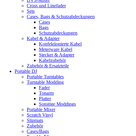
DVS-Mixer
Cross und Linefader
Sets
Cases, Bags & Schutzabdeckungen
Cases
Bags
Schutzabdeckungen
Kabel & Adapter
Konfektionierte Kabel
Meterware Kabel
Stecker & Adapter
Kabelzubehör
Zubehör & Ersatzteile
Portable DJ
Portable Turntables
Turntable Modding
Fader
Tonarm
Platter
Sonstige Moddings
Portable Mixer
Scratch Vinyl
Slipmats
Zubehör
Cases/Bags