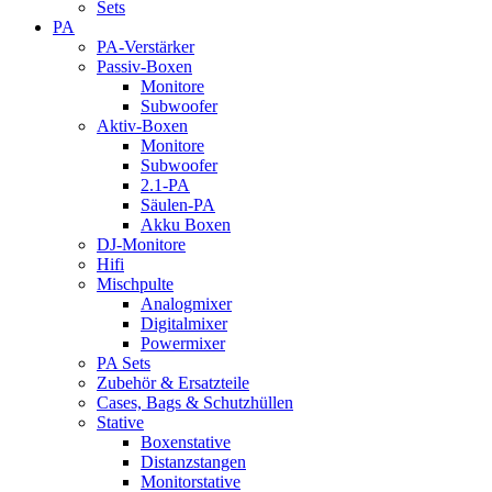
Sets
PA
PA-Verstärker
Passiv-Boxen
Monitore
Subwoofer
Aktiv-Boxen
Monitore
Subwoofer
2.1-PA
Säulen-PA
Akku Boxen
DJ-Monitore
Hifi
Mischpulte
Analogmixer
Digitalmixer
Powermixer
PA Sets
Zubehör & Ersatzteile
Cases, Bags & Schutzhüllen
Stative
Boxenstative
Distanzstangen
Monitorstative