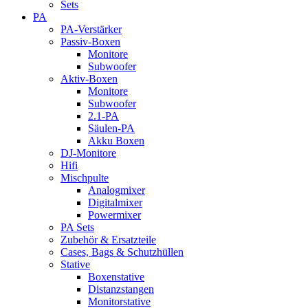
Sets
PA
PA-Verstärker
Passiv-Boxen
Monitore
Subwoofer
Aktiv-Boxen
Monitore
Subwoofer
2.1-PA
Säulen-PA
Akku Boxen
DJ-Monitore
Hifi
Mischpulte
Analogmixer
Digitalmixer
Powermixer
PA Sets
Zubehör & Ersatzteile
Cases, Bags & Schutzhüllen
Stative
Boxenstative
Distanzstangen
Monitorstative