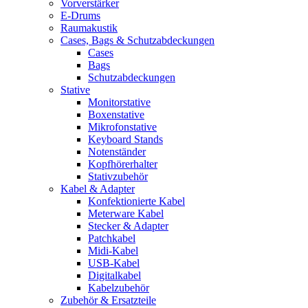
Vorverstärker
E-Drums
Raumakustik
Cases, Bags & Schutzabdeckungen
Cases
Bags
Schutzabdeckungen
Stative
Monitorstative
Boxenstative
Mikrofonstative
Keyboard Stands
Notenständer
Kopfhörerhalter
Stativzubehör
Kabel & Adapter
Konfektionierte Kabel
Meterware Kabel
Stecker & Adapter
Patchkabel
Midi-Kabel
USB-Kabel
Digitalkabel
Kabelzubehör
Zubehör & Ersatzteile