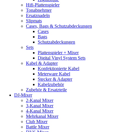
Hifi-Plattenspieler
Tonabnehmer
Ersatznadeln
Slipmats
Cases, Bags & Schutzabdeckungen
Cases
Bags
Schutzabdeckungen
Sets
Plattenspieler + Mixer
Digital Vinyl System Sets
Kabel & Adapter
Konfektionierte Kabel
Meterware Kabel
Stecker & Adapter
Kabelzubehör
Zubehör & Ersatzteile
DJ-Mixer
2-Kanal Mixer
3-Kanal Mixer
4-Kanal Mixer
Mehrkanal Mixer
Club Mixer
Battle Mixer