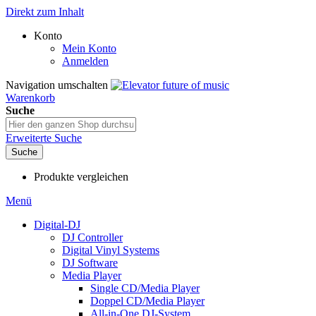
Direkt zum Inhalt
Konto
Mein Konto
Anmelden
Navigation umschalten
Warenkorb
Suche
Erweiterte Suche
Suche
Produkte vergleichen
Menü
Digital-DJ
DJ Controller
Digital Vinyl Systems
DJ Software
Media Player
Single CD/Media Player
Doppel CD/Media Player
All-in-One DJ-System