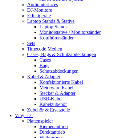
Audiointerfaces
DJ-Monitore
Effektgeräte
Laptop Stands & Stative
Laptop Stands
Monitorstative / Monitorständer
Kopfhörerständer
Sets
Timecode Medien
Cases, Bags & Schutzabdeckungen
Cases
Bags
Schutzabdeckungen
Kabel & Adapter
Konfektionierte Kabel
Meterware Kabel
Stecker & Adapter
USB-Kabel
Kabelzubehör
Zubehör & Ersatzteile
Vinyl-DJ
Plattenspieler
Riemenantrieb
Direktantrieb
Hightorque