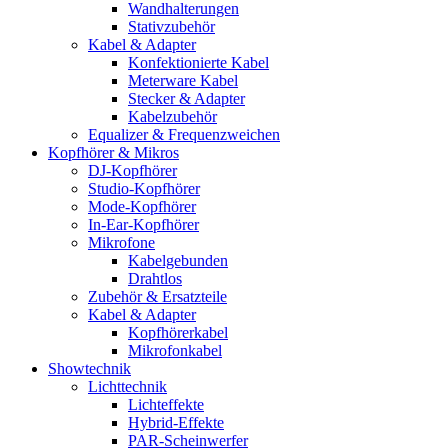
Wandhalterungen
Stativzubehör
Kabel & Adapter
Konfektionierte Kabel
Meterware Kabel
Stecker & Adapter
Kabelzubehör
Equalizer & Frequenzweichen
Kopfhörer & Mikros
DJ-Kopfhörer
Studio-Kopfhörer
Mode-Kopfhörer
In-Ear-Kopfhörer
Mikrofone
Kabelgebunden
Drahtlos
Zubehör & Ersatzteile
Kabel & Adapter
Kopfhörerkabel
Mikrofonkabel
Showtechnik
Lichttechnik
Lichteffekte
Hybrid-Effekte
PAR-Scheinwerfer