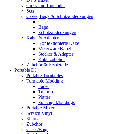
DVS-Mixer
Cross und Linefader
Sets
Cases, Bags & Schutzabdeckungen
Cases
Bags
Schutzabdeckungen
Kabel & Adapter
Konfektionierte Kabel
Meterware Kabel
Stecker & Adapter
Kabelzubehör
Zubehör & Ersatzteile
Portable DJ
Portable Turntables
Turntable Modding
Fader
Tonarm
Platter
Sonstige Moddings
Portable Mixer
Scratch Vinyl
Slipmats
Zubehör
Cases/Bags