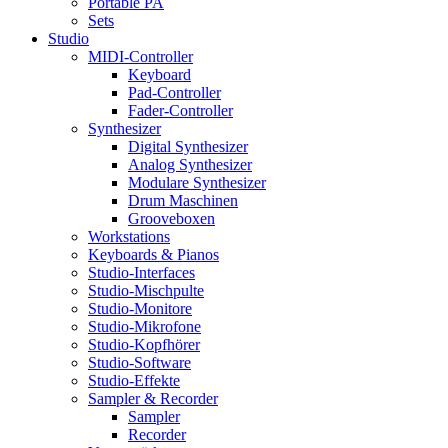
Portable PA
Sets
Studio
MIDI-Controller
Keyboard
Pad-Controller
Fader-Controller
Synthesizer
Digital Synthesizer
Analog Synthesizer
Modulare Synthesizer
Drum Maschinen
Grooveboxen
Workstations
Keyboards & Pianos
Studio-Interfaces
Studio-Mischpulte
Studio-Monitore
Studio-Mikrofone
Studio-Kopfhörer
Studio-Software
Studio-Effekte
Sampler & Recorder
Sampler
Recorder