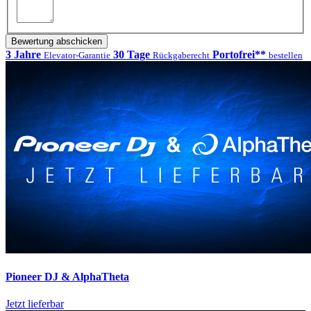
Bewertung abschicken
3 Jahre
30 Tage
Portofrei**
Elevator-Garantie
Rückgaberecht
bestellen
Pioneer DJ & AlphaTheta
Jetzt lieferbar