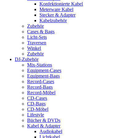
Konfektionierte Kabel
Meterware Kabel
Stecker & Adapter
Kabelzubehör
Zubehör
Cases & Bags
Licht-Sets
Traversen
Winkel
Zubehör
DJ-Zubehör
Mix-Stations
Equipment-Cases
Equipment-Bags
Record-Cases
Record-Bags
Record-Möbel
CD-Cases
CD-Bags
CD-Möbel
Lifestyle
Bücher & DVDs
Kabel & Adapter
Audiokabel
Lichtkabel