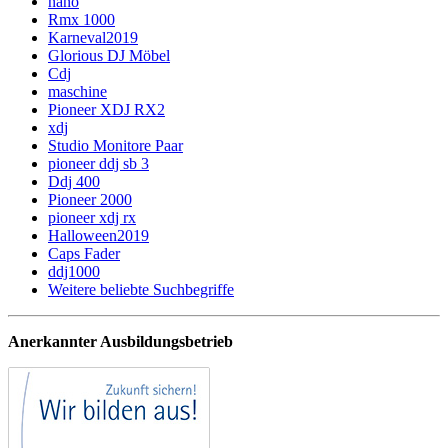
nano
Rmx 1000
Karneval2019
Glorious DJ Möbel
Cdj
maschine
Pioneer XDJ RX2
xdj
Studio Monitore Paar
pioneer ddj sb 3
Ddj 400
Pioneer 2000
pioneer xdj rx
Halloween2019
Caps Fader
ddj1000
Weitere beliebte Suchbegriffe
Anerkannter Ausbildungsbetrieb