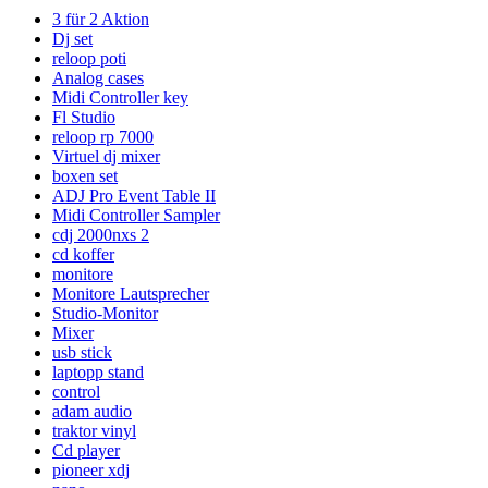
3 für 2 Aktion
Dj set
reloop poti
Analog cases
Midi Controller key
Fl Studio
reloop rp 7000
Virtuel dj mixer
boxen set
ADJ Pro Event Table II
Midi Controller Sampler
cdj 2000nxs 2
cd koffer
monitore
Monitore Lautsprecher
Studio-Monitor
Mixer
usb stick
laptopp stand
control
adam audio
traktor vinyl
Cd player
pioneer xdj