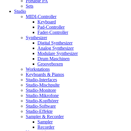
Portable PA
Sets
Studio
MIDI-Controller
Keyboard
Pad-Controller
Fader-Controller
Synthesizer
Digital Synthesizer
Analog Synthesizer
Modulare Synthesizer
Drum Maschinen
Grooveboxen
Workstations
Keyboards & Pianos
Studio-Interfaces
Studio-Mischpulte
Studio-Monitore
Studio-Mikrofone
Studio-Kopfhörer
Studio-Software
Studio-Effekte
Sampler & Recorder
Sampler
Recorder