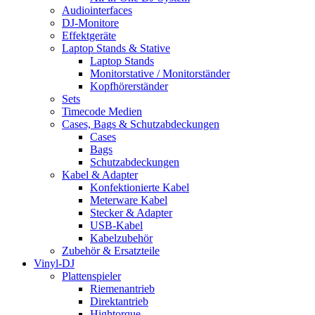
Audiointerfaces
DJ-Monitore
Effektgeräte
Laptop Stands & Stative
Laptop Stands
Monitorstative / Monitorständer
Kopfhörerständer
Sets
Timecode Medien
Cases, Bags & Schutzabdeckungen
Cases
Bags
Schutzabdeckungen
Kabel & Adapter
Konfektionierte Kabel
Meterware Kabel
Stecker & Adapter
USB-Kabel
Kabelzubehör
Zubehör & Ersatzteile
Vinyl-DJ
Plattenspieler
Riemenantrieb
Direktantrieb
Hightorque