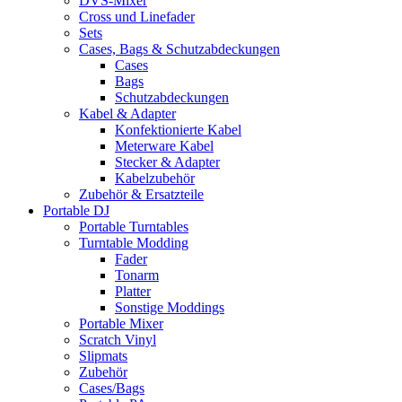
DVS-Mixer
Cross und Linefader
Sets
Cases, Bags & Schutzabdeckungen
Cases
Bags
Schutzabdeckungen
Kabel & Adapter
Konfektionierte Kabel
Meterware Kabel
Stecker & Adapter
Kabelzubehör
Zubehör & Ersatzteile
Portable DJ
Portable Turntables
Turntable Modding
Fader
Tonarm
Platter
Sonstige Moddings
Portable Mixer
Scratch Vinyl
Slipmats
Zubehör
Cases/Bags