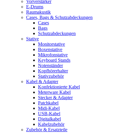
Vorverstärker
E-Drums
Raumakustik
Cases, Bags & Schutzabdeckungen
Cases
Bags
Schutzabdeckungen
Stative
Monitorstative
Boxenstative
Mikrofonstative
Keyboard Stands
Notenständer
Kopfhörerhalter
Stativzubehör
Kabel & Adapter
Konfektionierte Kabel
Meterware Kabel
Stecker & Adapter
Patchkabel
Midi-Kabel
USB-Kabel
Digitalkabel
Kabelzubehör
Zubehör & Ersatzteile