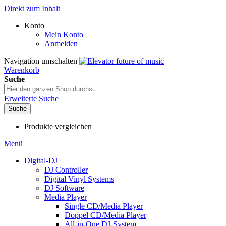
Direkt zum Inhalt
Konto
Mein Konto
Anmelden
Navigation umschalten
Warenkorb
Suche
Erweiterte Suche
Suche
Produkte vergleichen
Menü
Digital-DJ
DJ Controller
Digital Vinyl Systems
DJ Software
Media Player
Single CD/Media Player
Doppel CD/Media Player
All-in-One DJ-System