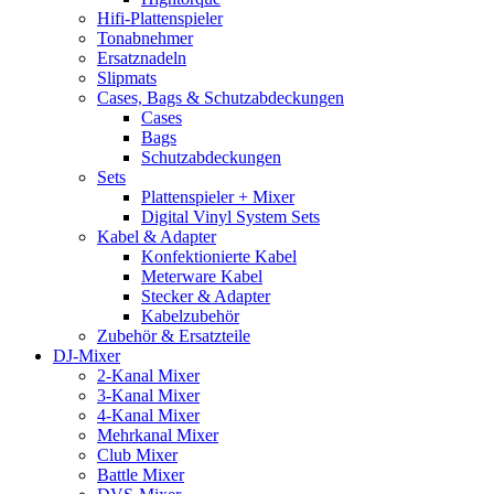
Hifi-Plattenspieler
Tonabnehmer
Ersatznadeln
Slipmats
Cases, Bags & Schutzabdeckungen
Cases
Bags
Schutzabdeckungen
Sets
Plattenspieler + Mixer
Digital Vinyl System Sets
Kabel & Adapter
Konfektionierte Kabel
Meterware Kabel
Stecker & Adapter
Kabelzubehör
Zubehör & Ersatzteile
DJ-Mixer
2-Kanal Mixer
3-Kanal Mixer
4-Kanal Mixer
Mehrkanal Mixer
Club Mixer
Battle Mixer