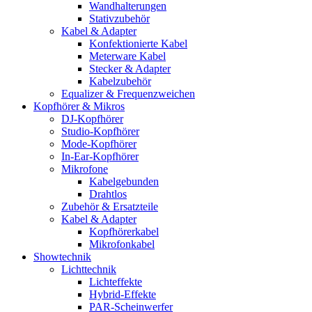
Wandhalterungen
Stativzubehör
Kabel & Adapter
Konfektionierte Kabel
Meterware Kabel
Stecker & Adapter
Kabelzubehör
Equalizer & Frequenzweichen
Kopfhörer & Mikros
DJ-Kopfhörer
Studio-Kopfhörer
Mode-Kopfhörer
In-Ear-Kopfhörer
Mikrofone
Kabelgebunden
Drahtlos
Zubehör & Ersatzteile
Kabel & Adapter
Kopfhörerkabel
Mikrofonkabel
Showtechnik
Lichttechnik
Lichteffekte
Hybrid-Effekte
PAR-Scheinwerfer