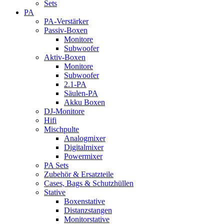
Sets
PA
PA-Verstärker
Passiv-Boxen
Monitore
Subwoofer
Aktiv-Boxen
Monitore
Subwoofer
2.1-PA
Säulen-PA
Akku Boxen
DJ-Monitore
Hifi
Mischpulte
Analogmixer
Digitalmixer
Powermixer
PA Sets
Zubehör & Ersatzteile
Cases, Bags & Schutzhüllen
Stative
Boxenstative
Distanzstangen
Monitorstative