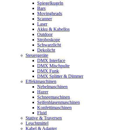
Spiegelkugeln
Bars
Movingheads
Scanner
Laser
Akku & Kabellos
Outdoor
Stroboskope
Schwarzlicht
Dekolicht
Steuergeräte
DMX Interface
DMX Mischpulte
DMX Funk
DMX Splitter & Dimmer
Effektmaschinen
Nebelmaschinen
Hazer
Schneemaschinen
Seifenblasenmaschinen
Konfettimaschinen
Fluid
Stative & Traversen
Leuchtmittel
Kabel & Adapter