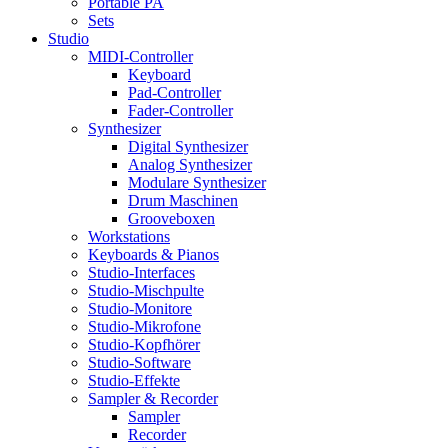
Portable PA
Sets
Studio
MIDI-Controller
Keyboard
Pad-Controller
Fader-Controller
Synthesizer
Digital Synthesizer
Analog Synthesizer
Modulare Synthesizer
Drum Maschinen
Grooveboxen
Workstations
Keyboards & Pianos
Studio-Interfaces
Studio-Mischpulte
Studio-Monitore
Studio-Mikrofone
Studio-Kopfhörer
Studio-Software
Studio-Effekte
Sampler & Recorder
Sampler
Recorder