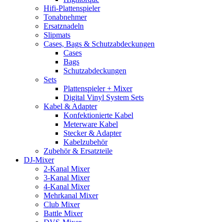
Hifi-Plattenspieler
Tonabnehmer
Ersatznadeln
Slipmats
Cases, Bags & Schutzabdeckungen
Cases
Bags
Schutzabdeckungen
Sets
Plattenspieler + Mixer
Digital Vinyl System Sets
Kabel & Adapter
Konfektionierte Kabel
Meterware Kabel
Stecker & Adapter
Kabelzubehör
Zubehör & Ersatzteile
DJ-Mixer
2-Kanal Mixer
3-Kanal Mixer
4-Kanal Mixer
Mehrkanal Mixer
Club Mixer
Battle Mixer