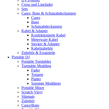
DVS-Mixer
Cross und Linefader
Sets
Cases, Bags & Schutzabdeckungen
Cases
Bags
Schutzabdeckungen
Kabel & Adapter
Konfektionierte Kabel
Meterware Kabel
Stecker & Adapter
Kabelzubehör
Zubehör & Ersatzteile
Portable DJ
Portable Turntables
Turntable Modding
Fader
Tonarm
Platter
Sonstige Moddings
Portable Mixer
Scratch Vinyl
Slipmats
Zubehör
Cases/Bags