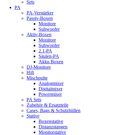
Sets
PA
PA-Verstärker
Passiv-Boxen
Monitore
Subwoofer
Aktiv-Boxen
Monitore
Subwoofer
2.1-PA
Säulen-PA
Akku Boxen
DJ-Monitore
Hifi
Mischpulte
Analogmixer
Digitalmixer
Powermixer
PA Sets
Zubehör & Ersatzteile
Cases, Bags & Schutzhüllen
Stative
Boxenstative
Distanzstangen
Monitorstative