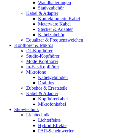
Wandhalterungen
Stativzubehör
Kabel & Adapter
Konfektionierte Kabel
Meterware Kabel
Stecker & Adapter
Kabelzubehör
Equalizer & Frequenzweichen
Kopfhörer & Mikros
DJ-Kopfhörer
Studio-Kopfhörer
Mode-Kopfhörer
In-Ear-Kopfhörer
Mikrofone
Kabelgebunden
Drahtlos
Zubehör & Ersatzteile
Kabel & Adapter
Kopfhörerkabel
Mikrofonkabel
Showtechnik
Lichttechnik
Lichteffekte
Hybrid-Effekte
PAR-Scheinwerfer