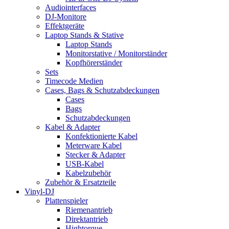
Audiointerfaces
DJ-Monitore
Effektgeräte
Laptop Stands & Stative
Laptop Stands
Monitorstative / Monitorständer
Kopfhörerständer
Sets
Timecode Medien
Cases, Bags & Schutzabdeckungen
Cases
Bags
Schutzabdeckungen
Kabel & Adapter
Konfektionierte Kabel
Meterware Kabel
Stecker & Adapter
USB-Kabel
Kabelzubehör
Zubehör & Ersatzteile
Vinyl-DJ
Plattenspieler
Riemenantrieb
Direktantrieb
Hightorque