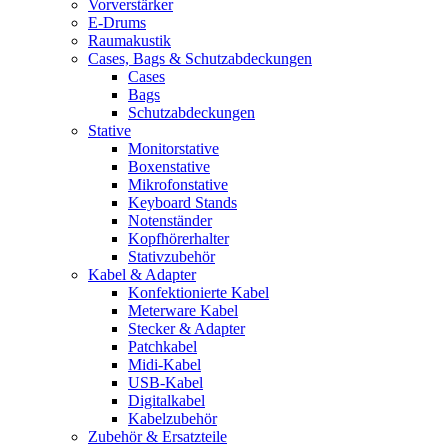
Vorverstärker
E-Drums
Raumakustik
Cases, Bags & Schutzabdeckungen
Cases
Bags
Schutzabdeckungen
Stative
Monitorstative
Boxenstative
Mikrofonstative
Keyboard Stands
Notenständer
Kopfhörerhalter
Stativzubehör
Kabel & Adapter
Konfektionierte Kabel
Meterware Kabel
Stecker & Adapter
Patchkabel
Midi-Kabel
USB-Kabel
Digitalkabel
Kabelzubehör
Zubehör & Ersatzteile