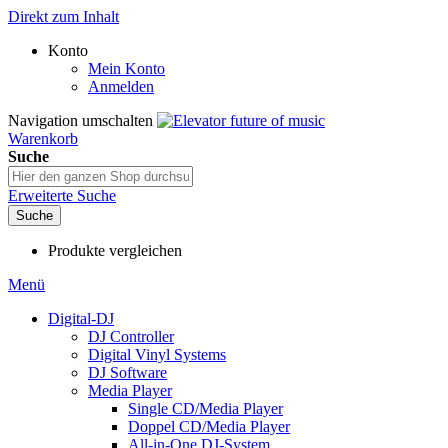
Direkt zum Inhalt
Konto
Mein Konto
Anmelden
Navigation umschalten
Warenkorb
Suche
Erweiterte Suche
Suche
Produkte vergleichen
Menü
Digital-DJ
DJ Controller
Digital Vinyl Systems
DJ Software
Media Player
Single CD/Media Player
Doppel CD/Media Player
All-in-One DJ-System