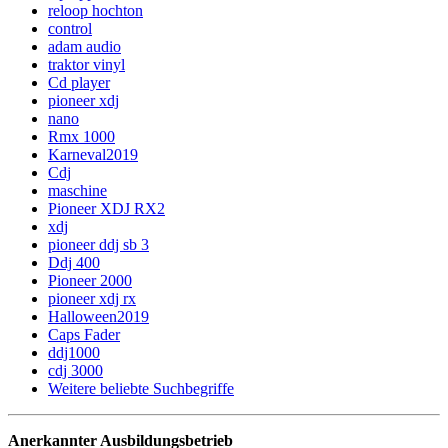
reloop hochton
control
adam audio
traktor vinyl
Cd player
pioneer xdj
nano
Rmx 1000
Karneval2019
Cdj
maschine
Pioneer XDJ RX2
xdj
pioneer ddj sb 3
Ddj 400
Pioneer 2000
pioneer xdj rx
Halloween2019
Caps Fader
ddj1000
cdj 3000
Weitere beliebte Suchbegriffe
Anerkannter Ausbildungsbetrieb