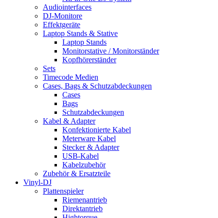
Audiointerfaces
DJ-Monitore
Effektgeräte
Laptop Stands & Stative
Laptop Stands
Monitorstative / Monitorständer
Kopfhörerständer
Sets
Timecode Medien
Cases, Bags & Schutzabdeckungen
Cases
Bags
Schutzabdeckungen
Kabel & Adapter
Konfektionierte Kabel
Meterware Kabel
Stecker & Adapter
USB-Kabel
Kabelzubehör
Zubehör & Ersatzteile
Vinyl-DJ
Plattenspieler
Riemenantrieb
Direktantrieb
Hightorque