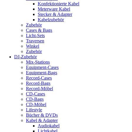
Konfektionierte Kabel
Meterware Kabel
Stecker & Adapter
Kabelzubehör
Zubehör
Cases & Bags
Licht-Sets
Traversen
Winkel
Zubehör
DJ-Zubehör
Mix-Stations
Equipment-Cases
Equipment-Bags
Record-Cases
Record-Bags
Record-Möbel
CD-Cases
CD-Bags
CD-Möbel
Lifestyle
Bücher & DVDs
Kabel & Adapter
Audiokabel
Lichtkabel