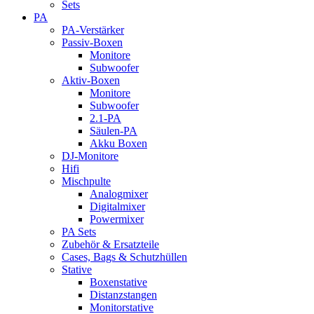
Sets
PA
PA-Verstärker
Passiv-Boxen
Monitore
Subwoofer
Aktiv-Boxen
Monitore
Subwoofer
2.1-PA
Säulen-PA
Akku Boxen
DJ-Monitore
Hifi
Mischpulte
Analogmixer
Digitalmixer
Powermixer
PA Sets
Zubehör & Ersatzteile
Cases, Bags & Schutzhüllen
Stative
Boxenstative
Distanzstangen
Monitorstative