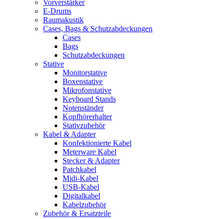
Vorverstärker
E-Drums
Raumakustik
Cases, Bags & Schutzabdeckungen
Cases
Bags
Schutzabdeckungen
Stative
Monitorstative
Boxenstative
Mikrofonstative
Keyboard Stands
Notenständer
Kopfhörerhalter
Stativzubehör
Kabel & Adapter
Konfektionierte Kabel
Meterware Kabel
Stecker & Adapter
Patchkabel
Midi-Kabel
USB-Kabel
Digitalkabel
Kabelzubehör
Zubehör & Ersatzteile