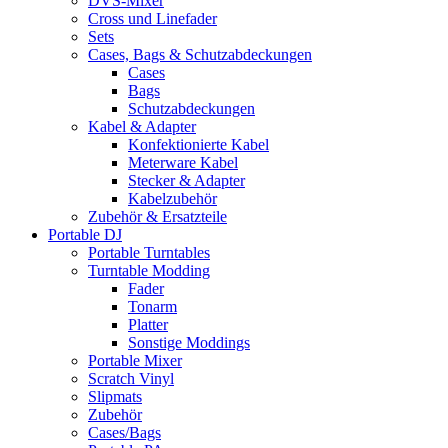
DVS-Mixer
Cross und Linefader
Sets
Cases, Bags & Schutzabdeckungen
Cases
Bags
Schutzabdeckungen
Kabel & Adapter
Konfektionierte Kabel
Meterware Kabel
Stecker & Adapter
Kabelzubehör
Zubehör & Ersatzteile
Portable DJ
Portable Turntables
Turntable Modding
Fader
Tonarm
Platter
Sonstige Moddings
Portable Mixer
Scratch Vinyl
Slipmats
Zubehör
Cases/Bags