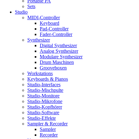
Portable PA
Sets
Studio
MIDI-Controller
Keyboard
Pad-Controller
Fader-Controller
Synthesizer
Digital Synthesizer
Analog Synthesizer
Modulare Synthesizer
Drum Maschinen
Grooveboxen
Workstations
Keyboards & Pianos
Studio-Interfaces
Studio-Mischpulte
Studio-Monitore
Studio-Mikrofone
Studio-Kopfhörer
Studio-Software
Studio-Effekte
Sampler & Recorder
Sampler
Recorder