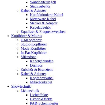
Wandhalterungen
Stativzubehör
Kabel & Adapter
Konfektionierte Kabel
Meterware Kabel
Stecker & Adapter
Kabelzubehör
Equalizer & Frequenzweichen
Kopfhörer & Mikros
DJ-Kopfhörer
Studio-Kopfhörer
Mode-Kopfhörer
In-Ear-Kopfhörer
Mikrofone
Kabelgebunden
Drahtlos
Zubehör & Ersatzteile
Kabel & Adapter
Kopfhörerkabel
Mikrofonkabel
Showtechnik
Lichttechnik
Lichteffekte
Hybrid-Effekte
PAR-Scheinwerfer