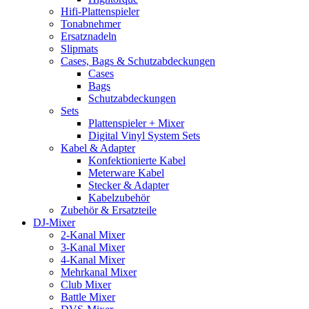
Hifi-Plattenspieler
Tonabnehmer
Ersatznadeln
Slipmats
Cases, Bags & Schutzabdeckungen
Cases
Bags
Schutzabdeckungen
Sets
Plattenspieler + Mixer
Digital Vinyl System Sets
Kabel & Adapter
Konfektionierte Kabel
Meterware Kabel
Stecker & Adapter
Kabelzubehör
Zubehör & Ersatzteile
DJ-Mixer
2-Kanal Mixer
3-Kanal Mixer
4-Kanal Mixer
Mehrkanal Mixer
Club Mixer
Battle Mixer