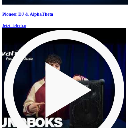
Pioneer DJ & AlphaTheta
Jetzt lieferbar