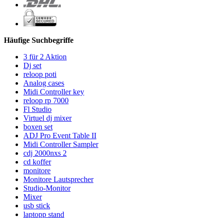
Häufige Suchbegriffe
3 für 2 Aktion
Dj set
reloop poti
Analog cases
Midi Controller key
reloop rp 7000
Fl Studio
Virtuel dj mixer
boxen set
ADJ Pro Event Table II
Midi Controller Sampler
cdj 2000nxs 2
cd koffer
monitore
Monitore Lautsprecher
Studio-Monitor
Mixer
usb stick
laptopp stand