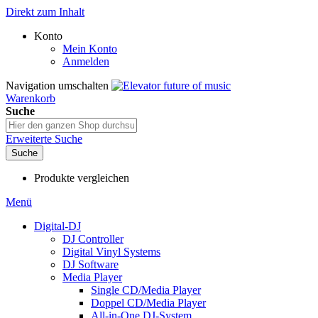
Direkt zum Inhalt
Konto
Mein Konto
Anmelden
Navigation umschalten
Warenkorb
Suche
Erweiterte Suche
Suche
Produkte vergleichen
Menü
Digital-DJ
DJ Controller
Digital Vinyl Systems
DJ Software
Media Player
Single CD/Media Player
Doppel CD/Media Player
All-in-One DJ-System