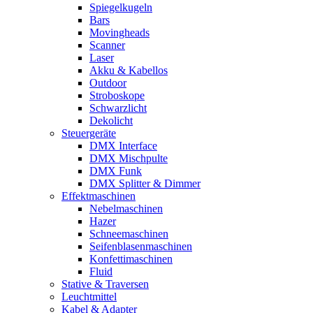
Spiegelkugeln
Bars
Movingheads
Scanner
Laser
Akku & Kabellos
Outdoor
Stroboskope
Schwarzlicht
Dekolicht
Steuergeräte
DMX Interface
DMX Mischpulte
DMX Funk
DMX Splitter & Dimmer
Effektmaschinen
Nebelmaschinen
Hazer
Schneemaschinen
Seifenblasenmaschinen
Konfettimaschinen
Fluid
Stative & Traversen
Leuchtmittel
Kabel & Adapter