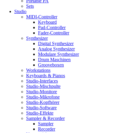
Portable PA
Sets
Studio
MIDI-Controller
Keyboard
Pad-Controller
Fader-Controller
Synthesizer
Digital Synthesizer
Analog Synthesizer
Modulare Synthesizer
Drum Maschinen
Grooveboxen
Workstations
Keyboards & Pianos
Studio-Interfaces
Studio-Mischpulte
Studio-Monitore
Studio-Mikrofone
Studio-Kopfhörer
Studio-Software
Studio-Effekte
Sampler & Recorder
Sampler
Recorder