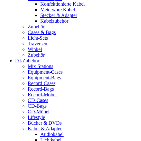
Konfektionierte Kabel
Meterware Kabel
Stecker & Adapter
Kabelzubehör
Zubehör
Cases & Bags
Licht-Sets
Traversen
Winkel
Zubehör
DJ-Zubehör
Mix-Stations
Equipment-Cases
Equipment-Bags
Record-Cases
Record-Bags
Record-Möbel
CD-Cases
CD-Bags
CD-Möbel
Lifestyle
Bücher & DVDs
Kabel & Adapter
Audiokabel
Lichtkabel