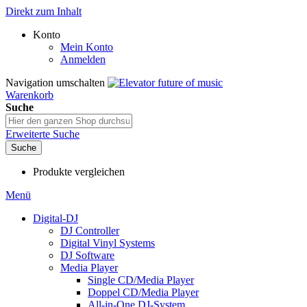
Direkt zum Inhalt
Konto
Mein Konto
Anmelden
Navigation umschalten
Warenkorb
Suche
Erweiterte Suche
Suche
Produkte vergleichen
Menü
Digital-DJ
DJ Controller
Digital Vinyl Systems
DJ Software
Media Player
Single CD/Media Player
Doppel CD/Media Player
All-in-One DJ-System