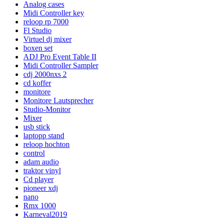
Analog cases
Midi Controller key
reloop rp 7000
Fl Studio
Virtuel dj mixer
boxen set
ADJ Pro Event Table II
Midi Controller Sampler
cdj 2000nxs 2
cd koffer
monitore
Monitore Lautsprecher
Studio-Monitor
Mixer
usb stick
laptopp stand
reloop hochton
control
adam audio
traktor vinyl
Cd player
pioneer xdj
nano
Rmx 1000
Karneval2019