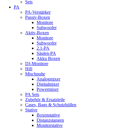
Sets
PA
PA-Verstärker
Passiv-Boxen
Monitore
Subwoofer
Aktiv-Boxen
Monitore
Subwoofer
2.1-PA
Säulen-PA
Akku Boxen
DJ-Monitore
Hifi
Mischpulte
Analogmixer
Digitalmixer
Powermixer
PA Sets
Zubehör & Ersatzteile
Cases, Bags & Schutzhüllen
Stative
Boxenstative
Distanzstangen
Monitorstative