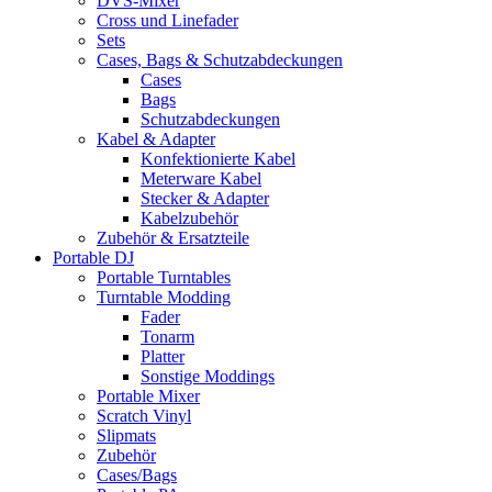
DVS-Mixer
Cross und Linefader
Sets
Cases, Bags & Schutzabdeckungen
Cases
Bags
Schutzabdeckungen
Kabel & Adapter
Konfektionierte Kabel
Meterware Kabel
Stecker & Adapter
Kabelzubehör
Zubehör & Ersatzteile
Portable DJ
Portable Turntables
Turntable Modding
Fader
Tonarm
Platter
Sonstige Moddings
Portable Mixer
Scratch Vinyl
Slipmats
Zubehör
Cases/Bags