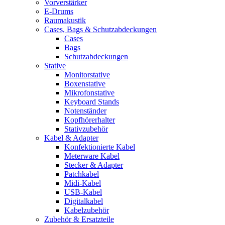
Vorverstärker
E-Drums
Raumakustik
Cases, Bags & Schutzabdeckungen
Cases
Bags
Schutzabdeckungen
Stative
Monitorstative
Boxenstative
Mikrofonstative
Keyboard Stands
Notenständer
Kopfhörerhalter
Stativzubehör
Kabel & Adapter
Konfektionierte Kabel
Meterware Kabel
Stecker & Adapter
Patchkabel
Midi-Kabel
USB-Kabel
Digitalkabel
Kabelzubehör
Zubehör & Ersatzteile