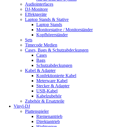
Audiointerfaces
DJ-Monitore
Effektgeräte
Laptop Stands & Stative
Laptop Stands
Monitorstative / Monitorständer
Kopfhörerständer
Sets
Timecode Medien
Cases, Bags & Schutzabdeckungen
Cases
Bags
Schutzabdeckungen
Kabel & Adapter
Konfektionierte Kabel
Meterware Kabel
Stecker & Adapter
USB-Kabel
Kabelzubehör
Zubehör & Ersatzteile
Vinyl-DJ
Plattenspieler
Riemenantrieb
Direktantrieb
Hightorque