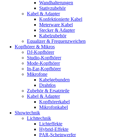
Wandhalterungen
Stativzubehör
Kabel & Adapter
Konfektionierte Kabel
Meterware Kabel
Stecker & Adapter
Kabelzubehör
Equalizer & Frequenzweichen
Kopfhörer & Mikros
DJ-Kopfhörer
Studio-Kopfhörer
Mode-Kopfhörer
In-Ear-Kopfhörer
Mikrofone
Kabelgebunden
Drahtlos
Zubehör & Ersatzteile
Kabel & Adapter
Kopfhörerkabel
Mikrofonkabel
Showtechnik
Lichttechnik
Lichteffekte
Hybrid-Effekte
PAR-Scheinwerfer