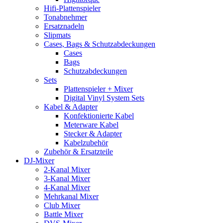
Hifi-Plattenspieler
Tonabnehmer
Ersatznadeln
Slipmats
Cases, Bags & Schutzabdeckungen
Cases
Bags
Schutzabdeckungen
Sets
Plattenspieler + Mixer
Digital Vinyl System Sets
Kabel & Adapter
Konfektionierte Kabel
Meterware Kabel
Stecker & Adapter
Kabelzubehör
Zubehör & Ersatzteile
DJ-Mixer
2-Kanal Mixer
3-Kanal Mixer
4-Kanal Mixer
Mehrkanal Mixer
Club Mixer
Battle Mixer