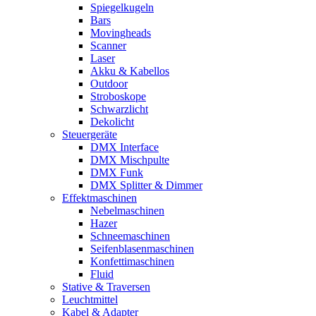
Spiegelkugeln
Bars
Movingheads
Scanner
Laser
Akku & Kabellos
Outdoor
Stroboskope
Schwarzlicht
Dekolicht
Steuergeräte
DMX Interface
DMX Mischpulte
DMX Funk
DMX Splitter & Dimmer
Effektmaschinen
Nebelmaschinen
Hazer
Schneemaschinen
Seifenblasenmaschinen
Konfettimaschinen
Fluid
Stative & Traversen
Leuchtmittel
Kabel & Adapter