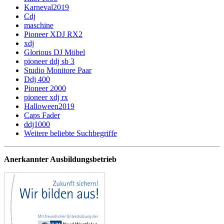
Karneval2019
Cdj
maschine
Pioneer XDJ RX2
xdj
Glorious DJ Möbel
pioneer ddj sb 3
Studio Monitore Paar
Ddj 400
Pioneer 2000
pioneer xdj rx
Halloween2019
Caps Fader
ddj1000
Weitere beliebte Suchbegriffe
Anerkannter Ausbildungsbetrieb