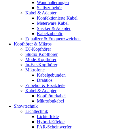
Wandhalterungen
Stativzubehör
Kabel & Adapter
Konfektionierte Kabel
Meterware Kabel
Stecker & Adapter
Kabelzubehör
Equalizer & Frequenzweichen
Kopfhörer & Mikros
DJ-Kopfhörer
Studio-Kopfhörer
Mode-Kopfhörer
In-Ear-Kopfhörer
Mikrofone
Kabelgebunden
Drahtlos
Zubehör & Ersatzteile
Kabel & Adapter
Kopfhörerkabel
Mikrofonkabel
Showtechnik
Lichttechnik
Lichteffekte
Hybrid-Effekte
PAR-Scheinwerfer