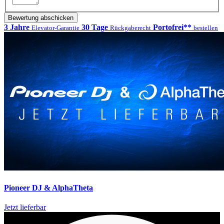
Bewertung abschicken
3 Jahre
30 Tage
Portofrei**
Elevator-Garantie
Rückgaberecht
bestellen
Pioneer DJ & AlphaTheta
Jetzt lieferbar