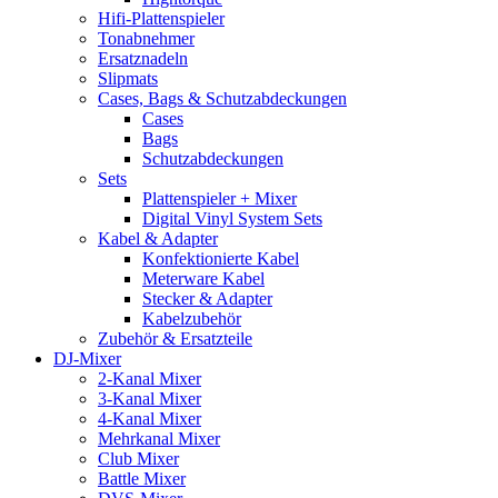
Hifi-Plattenspieler
Tonabnehmer
Ersatznadeln
Slipmats
Cases, Bags & Schutzabdeckungen
Cases
Bags
Schutzabdeckungen
Sets
Plattenspieler + Mixer
Digital Vinyl System Sets
Kabel & Adapter
Konfektionierte Kabel
Meterware Kabel
Stecker & Adapter
Kabelzubehör
Zubehör & Ersatzteile
DJ-Mixer
2-Kanal Mixer
3-Kanal Mixer
4-Kanal Mixer
Mehrkanal Mixer
Club Mixer
Battle Mixer