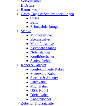
Vorverstärker
E-Drums
Raumakustik
Cases, Bags & Schutzabdeckungen
Cases
Bags
Schutzabdeckungen
Stative
Monitorstative
Boxenstative
Mikrofonstative
Keyboard Stands
Notenständer
Kopfhörerhalter
Stativzubehör
Kabel & Adapter
Konfektionierte Kabel
Meterware Kabel
Stecker & Adapter
Patchkabel
Midi-Kabel
USB-Kabel
Digitalkabel
Kabelzubehör
Zubehör & Ersatzteile