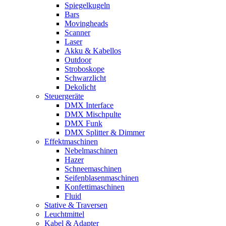
Spiegelkugeln
Bars
Movingheads
Scanner
Laser
Akku & Kabellos
Outdoor
Stroboskope
Schwarzlicht
Dekolicht
Steuergeräte
DMX Interface
DMX Mischpulte
DMX Funk
DMX Splitter & Dimmer
Effektmaschinen
Nebelmaschinen
Hazer
Schneemaschinen
Seifenblasenmaschinen
Konfettimaschinen
Fluid
Stative & Traversen
Leuchtmittel
Kabel & Adapter