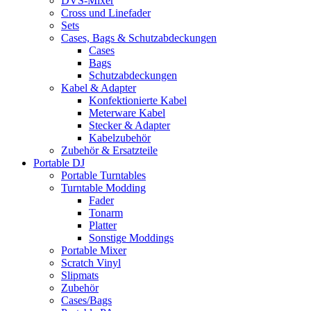
DVS-Mixer
Cross und Linefader
Sets
Cases, Bags & Schutzabdeckungen
Cases
Bags
Schutzabdeckungen
Kabel & Adapter
Konfektionierte Kabel
Meterware Kabel
Stecker & Adapter
Kabelzubehör
Zubehör & Ersatzteile
Portable DJ
Portable Turntables
Turntable Modding
Fader
Tonarm
Platter
Sonstige Moddings
Portable Mixer
Scratch Vinyl
Slipmats
Zubehör
Cases/Bags