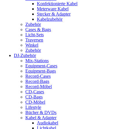
Konfektionierte Kabel
Meterware Kabel
Stecker & Adapter
Kabelzubehör
Zubehör
Cases & Bags
Licht-Sets
Traversen
Winkel
Zubehör
DJ-Zubehör
Mix-Stations
Equipment-Cases
Equipment-Bags
Record-Cases
Record-Bags
Record-Möbel
CD-Cases
CD-Bags
CD-Möbel
Lifestyle
Bücher & DVDs
Kabel & Adapter
Audiokabel
Lichtkabel