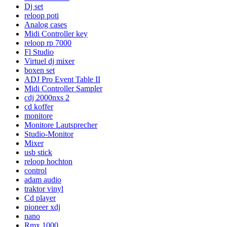
Dj set
reloop poti
Analog cases
Midi Controller key
reloop rp 7000
Fl Studio
Virtuel dj mixer
boxen set
ADJ Pro Event Table II
Midi Controller Sampler
cdj 2000nxs 2
cd koffer
monitore
Monitore Lautsprecher
Studio-Monitor
Mixer
usb stick
reloop hochton
control
adam audio
traktor vinyl
Cd player
pioneer xdj
nano
Rmx 1000