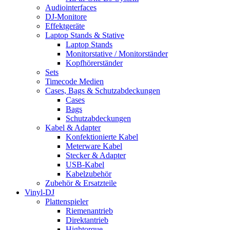
Audiointerfaces
DJ-Monitore
Effektgeräte
Laptop Stands & Stative
Laptop Stands
Monitorstative / Monitorständer
Kopfhörerständer
Sets
Timecode Medien
Cases, Bags & Schutzabdeckungen
Cases
Bags
Schutzabdeckungen
Kabel & Adapter
Konfektionierte Kabel
Meterware Kabel
Stecker & Adapter
USB-Kabel
Kabelzubehör
Zubehör & Ersatzteile
Vinyl-DJ
Plattenspieler
Riemenantrieb
Direktantrieb
Hightorque