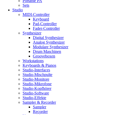
Portable PA
Sets
Studio
MIDI-Controller
Keyboard
Pad-Controller
Fader-Controller
Synthesizer
Digital Synthesizer
Analog Synthesizer
Modulare Synthesizer
Drum Maschinen
Grooveboxen
Workstations
Keyboards & Pianos
Studio-Interfaces
Studio-Mischpulte
Studio-Monitore
Studio-Mikrofone
Studio-Kopfhörer
Studio-Software
Studio-Effekte
Sampler & Recorder
Sampler
Recorder