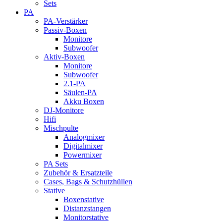
Sets
PA
PA-Verstärker
Passiv-Boxen
Monitore
Subwoofer
Aktiv-Boxen
Monitore
Subwoofer
2.1-PA
Säulen-PA
Akku Boxen
DJ-Monitore
Hifi
Mischpulte
Analogmixer
Digitalmixer
Powermixer
PA Sets
Zubehör & Ersatzteile
Cases, Bags & Schutzhüllen
Stative
Boxenstative
Distanzstangen
Monitorstative