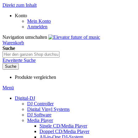
Direkt zum Inhalt
Konto
Mein Konto
Anmelden
Navigation umschalten
Warenkorb
Suche
Erweiterte Suche
Suche
Produkte vergleichen
Menü
Digital-DJ
DJ Controller
Digital Vinyl Systems
DJ Software
Media Player
Single CD/Media Player
Doppel CD/Media Player
All-in-One DJ-System