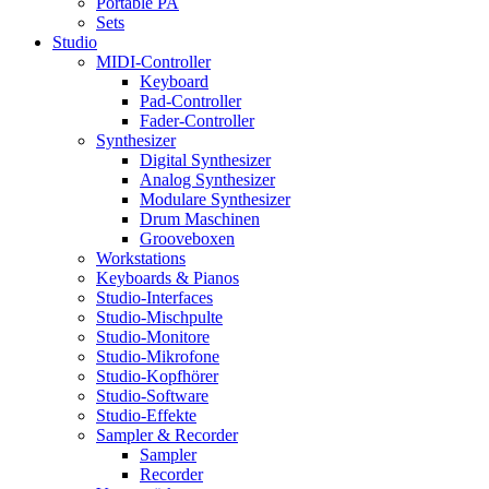
Portable PA
Sets
Studio
MIDI-Controller
Keyboard
Pad-Controller
Fader-Controller
Synthesizer
Digital Synthesizer
Analog Synthesizer
Modulare Synthesizer
Drum Maschinen
Grooveboxen
Workstations
Keyboards & Pianos
Studio-Interfaces
Studio-Mischpulte
Studio-Monitore
Studio-Mikrofone
Studio-Kopfhörer
Studio-Software
Studio-Effekte
Sampler & Recorder
Sampler
Recorder