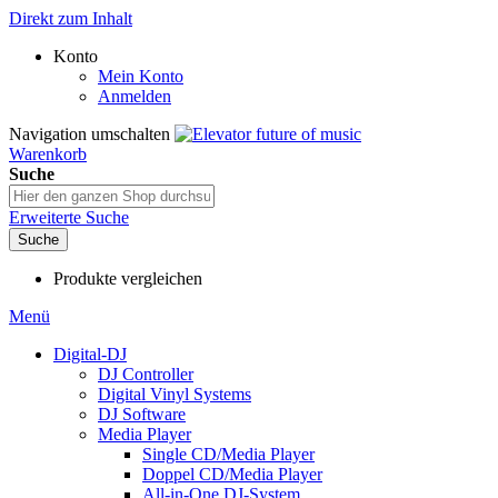
Direkt zum Inhalt
Konto
Mein Konto
Anmelden
Navigation umschalten
Warenkorb
Suche
Erweiterte Suche
Suche
Produkte vergleichen
Menü
Digital-DJ
DJ Controller
Digital Vinyl Systems
DJ Software
Media Player
Single CD/Media Player
Doppel CD/Media Player
All-in-One DJ-System