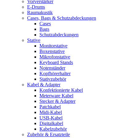
Vorverstärker
E-Drums
Raumakustik
Cases, Bags & Schutzabdeckungen
Cases
Bags
Schutzabdeckungen
Stative
Monitorstative
Boxenstative
Mikrofonstative
Keyboard Stands
Notenständer
Kopfhörerhalter
Stativzubehör
Kabel & Adapter
Konfektionierte Kabel
Meterware Kabel
Stecker & Adapter
Patchkabel
Midi-Kabel
USB-Kabel
Digitalkabel
Kabelzubehör
Zubehör & Ersatzteile