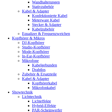
Wandhalterungen
Stativzubehör
Kabel & Adapter
Konfektionierte Kabel
Meterware Kabel
Stecker & Adapter
Kabelzubehör
Equalizer & Frequenzweichen
Kopfhörer & Mikros
DJ-Kopfhörer
Studio-Kopfhörer
Mode-Kopfhörer
In-Ear-Kopfhörer
Mikrofone
Kabelgebunden
Drahtlos
Zubehör & Ersatzteile
Kabel & Adapter
Kopfhörerkabel
Mikrofonkabel
Showtechnik
Lichttechnik
Lichteffekte
Hybrid-Effekte
PAR-Scheinwerfer