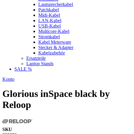
Lautsprecherkabel
Patchkabel
Midi-Kabel
LAN-Kabel
USB-Kabel
Multicore-Kabel
Stromkabel
Kabel Meterware
Stecker & Adapter
Kabelzubehör
Ersatzteile
Laptop Stands
SALE %
Konto
Glorious inSpace black by
Reloop
SKU