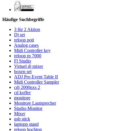
Häufige Suchbegriffe
3 für 2 Aktion
Dj set
reloop poti
Analog cases
Midi Controller key
reloop rp 7000
Fl Studio
Virtuel dj mixer
boxen set
ADJ Pro Event Table II
Midi Controller Sampler
cdj 2000nxs 2
cd koffer
monitore
Monitore Lautsprecher
Studio-Monitor
Mixer
usb stick
laptopp stand
reloop hochton