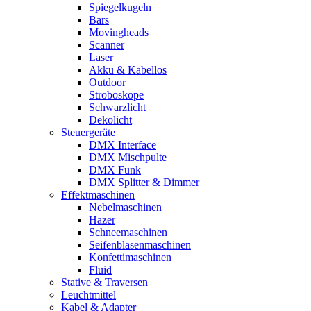
Spiegelkugeln
Bars
Movingheads
Scanner
Laser
Akku & Kabellos
Outdoor
Stroboskope
Schwarzlicht
Dekolicht
Steuergeräte
DMX Interface
DMX Mischpulte
DMX Funk
DMX Splitter & Dimmer
Effektmaschinen
Nebelmaschinen
Hazer
Schneemaschinen
Seifenblasenmaschinen
Konfettimaschinen
Fluid
Stative & Traversen
Leuchtmittel
Kabel & Adapter