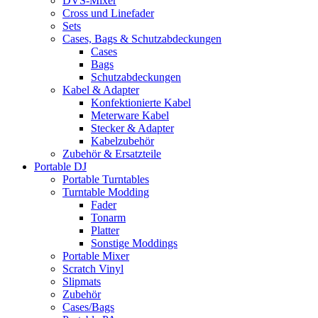
DVS-Mixer
Cross und Linefader
Sets
Cases, Bags & Schutzabdeckungen
Cases
Bags
Schutzabdeckungen
Kabel & Adapter
Konfektionierte Kabel
Meterware Kabel
Stecker & Adapter
Kabelzubehör
Zubehör & Ersatzteile
Portable DJ
Portable Turntables
Turntable Modding
Fader
Tonarm
Platter
Sonstige Moddings
Portable Mixer
Scratch Vinyl
Slipmats
Zubehör
Cases/Bags