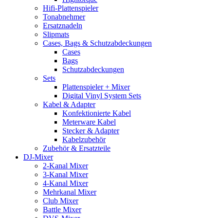
Hifi-Plattenspieler
Tonabnehmer
Ersatznadeln
Slipmats
Cases, Bags & Schutzabdeckungen
Cases
Bags
Schutzabdeckungen
Sets
Plattenspieler + Mixer
Digital Vinyl System Sets
Kabel & Adapter
Konfektionierte Kabel
Meterware Kabel
Stecker & Adapter
Kabelzubehör
Zubehör & Ersatzteile
DJ-Mixer
2-Kanal Mixer
3-Kanal Mixer
4-Kanal Mixer
Mehrkanal Mixer
Club Mixer
Battle Mixer