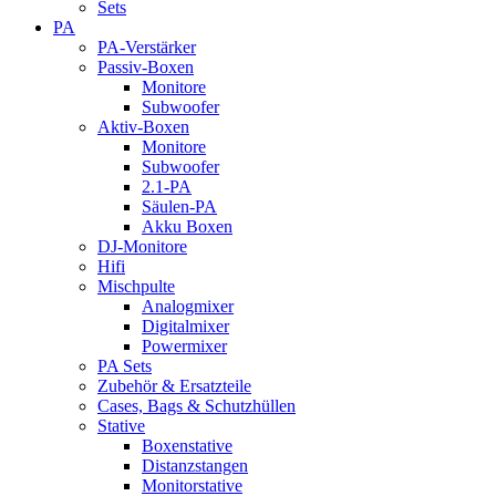
Sets
PA
PA-Verstärker
Passiv-Boxen
Monitore
Subwoofer
Aktiv-Boxen
Monitore
Subwoofer
2.1-PA
Säulen-PA
Akku Boxen
DJ-Monitore
Hifi
Mischpulte
Analogmixer
Digitalmixer
Powermixer
PA Sets
Zubehör & Ersatzteile
Cases, Bags & Schutzhüllen
Stative
Boxenstative
Distanzstangen
Monitorstative