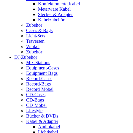
Konfektionierte Kabel
Meterware Kabel
Stecker & Adapter
Kabelzubehör
Zubehör
Cases & Bags
Licht-Sets
Traversen
Winkel
Zubehör
DJ-Zubehör
Mix-Stations
Equipment-Cases
Equipment-Bags
Record-Cases
Record-Bags
Record-Möbel
CD-Cases
CD-Bags
CD-Möbel
Lifestyle
Bücher & DVDs
Kabel & Adapter
Audiokabel
Lichtkabel