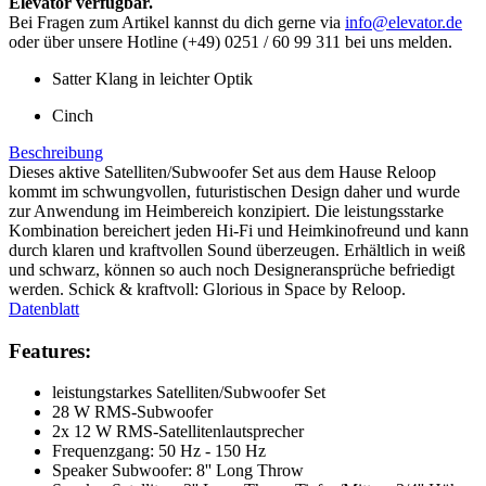
Elevator verfügbar.
Bei Fragen zum Artikel kannst du dich gerne via
info@elevator.de
oder über unsere Hotline (+49) 0251 / 60 99 311 bei uns melden.
Satter Klang in leichter Optik
Cinch
Beschreibung
Dieses aktive Satelliten/Subwoofer Set aus dem Hause Reloop
kommt im schwungvollen, futuristischen Design daher und wurde
zur Anwendung im Heimbereich konzipiert. Die leistungsstarke
Kombination bereichert jeden Hi-Fi und Heimkinofreund und kann
durch klaren und kraftvollen Sound überzeugen. Erhältlich in weiß
und schwarz, können so auch noch Designeransprüche befriedigt
werden. Schick & kraftvoll: Glorious in Space by Reloop.
Datenblatt
Features:
leistungstarkes Satelliten/Subwoofer Set
28 W RMS-Subwoofer
2x 12 W RMS-Satellitenlautsprecher
Frequenzgang: 50 Hz - 150 Hz
Speaker Subwoofer: 8'' Long Throw