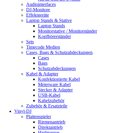
Audiointerfaces
DJ-Monitore
Effektgeräte
Laptop Stands & Stative
Laptop Stands
Monitorstative / Monitorständer
Kopfhörerständer
Sets
Timecode Medien
Cases, Bags & Schutzabdeckungen
Cases
Bags
Schutzabdeckungen
Kabel & Adapter
Konfektionierte Kabel
Meterware Kabel
Stecker & Adapter
USB-Kabel
Kabelzubehör
Zubehör & Ersatzteile
Vinyl-DJ
Plattenspieler
Riemenantrieb
Direktantrieb
Hightorque