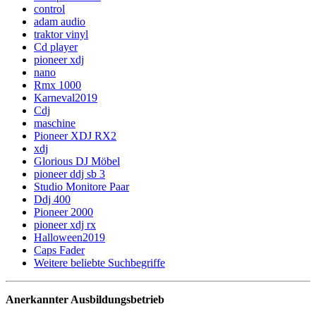
control
adam audio
traktor vinyl
Cd player
pioneer xdj
nano
Rmx 1000
Karneval2019
Cdj
maschine
Pioneer XDJ RX2
xdj
Glorious DJ Möbel
pioneer ddj sb 3
Studio Monitore Paar
Ddj 400
Pioneer 2000
pioneer xdj rx
Halloween2019
Caps Fader
Weitere beliebte Suchbegriffe
Anerkannter Ausbildungsbetrieb