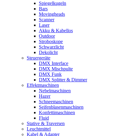
Spiegelkugeln
Bars
Movingheads
Scanner
Laser
Akku & Kabellos
Outdoor
Stroboskope
Schwarzlicht
Dekolicht
Steuergeräte
DMX Interface
DMX Mischpulte
DMX Funk
DMX Splitter & Dimmer
Effektmaschinen
Nebelmaschinen
Hazer
Schneemaschinen
Seifenblasenmaschinen
Konfettimaschinen
Fluid
Stative & Traversen
Leuchtmittel
Kabel & Adapter