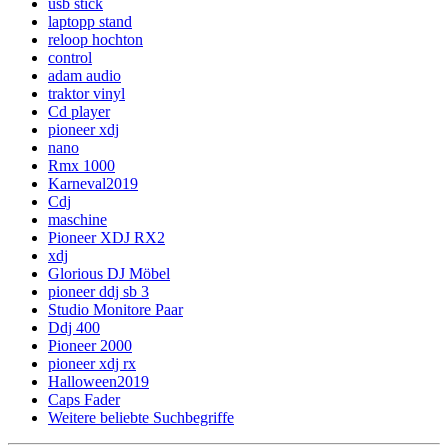
usb stick
laptopp stand
reloop hochton
control
adam audio
traktor vinyl
Cd player
pioneer xdj
nano
Rmx 1000
Karneval2019
Cdj
maschine
Pioneer XDJ RX2
xdj
Glorious DJ Möbel
pioneer ddj sb 3
Studio Monitore Paar
Ddj 400
Pioneer 2000
pioneer xdj rx
Halloween2019
Caps Fader
Weitere beliebte Suchbegriffe