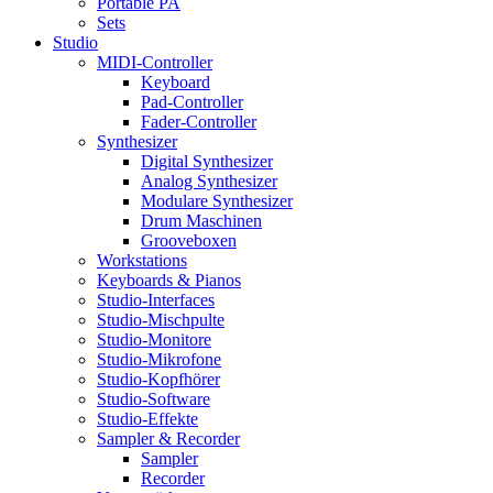
Portable PA
Sets
Studio
MIDI-Controller
Keyboard
Pad-Controller
Fader-Controller
Synthesizer
Digital Synthesizer
Analog Synthesizer
Modulare Synthesizer
Drum Maschinen
Grooveboxen
Workstations
Keyboards & Pianos
Studio-Interfaces
Studio-Mischpulte
Studio-Monitore
Studio-Mikrofone
Studio-Kopfhörer
Studio-Software
Studio-Effekte
Sampler & Recorder
Sampler
Recorder