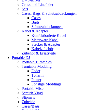
DVS-Mixer
Cross und Linefader
Sets
Cases, Bags & Schutzabdeckungen
Cases
Bags
Schutzabdeckungen
Kabel & Adapter
Konfektionierte Kabel
Meterware Kabel
Stecker & Adapter
Kabelzubehör
Zubehör & Ersatzteile
Portable DJ
Portable Turntables
Turntable Modding
Fader
Tonarm
Platter
Sonstige Moddings
Portable Mixer
Scratch Vinyl
Slipmats
Zubehör
Cases/Bags