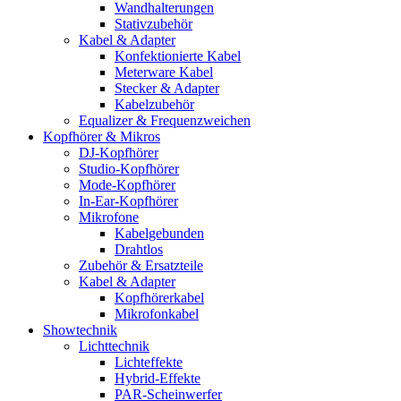
Wandhalterungen
Stativzubehör
Kabel & Adapter
Konfektionierte Kabel
Meterware Kabel
Stecker & Adapter
Kabelzubehör
Equalizer & Frequenzweichen
Kopfhörer & Mikros
DJ-Kopfhörer
Studio-Kopfhörer
Mode-Kopfhörer
In-Ear-Kopfhörer
Mikrofone
Kabelgebunden
Drahtlos
Zubehör & Ersatzteile
Kabel & Adapter
Kopfhörerkabel
Mikrofonkabel
Showtechnik
Lichttechnik
Lichteffekte
Hybrid-Effekte
PAR-Scheinwerfer