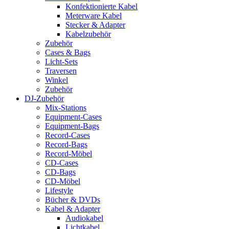
Konfektionierte Kabel
Meterware Kabel
Stecker & Adapter
Kabelzubehör
Zubehör
Cases & Bags
Licht-Sets
Traversen
Winkel
Zubehör
DJ-Zubehör
Mix-Stations
Equipment-Cases
Equipment-Bags
Record-Cases
Record-Bags
Record-Möbel
CD-Cases
CD-Bags
CD-Möbel
Lifestyle
Bücher & DVDs
Kabel & Adapter
Audiokabel
Lichtkabel