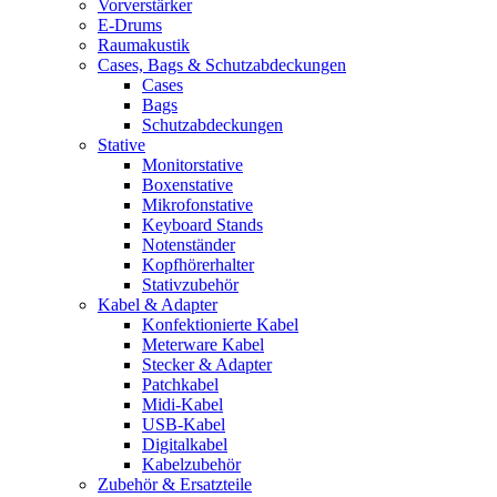
Vorverstärker
E-Drums
Raumakustik
Cases, Bags & Schutzabdeckungen
Cases
Bags
Schutzabdeckungen
Stative
Monitorstative
Boxenstative
Mikrofonstative
Keyboard Stands
Notenständer
Kopfhörerhalter
Stativzubehör
Kabel & Adapter
Konfektionierte Kabel
Meterware Kabel
Stecker & Adapter
Patchkabel
Midi-Kabel
USB-Kabel
Digitalkabel
Kabelzubehör
Zubehör & Ersatzteile