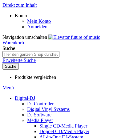
Direkt zum Inhalt
Konto
Mein Konto
Anmelden
Navigation umschalten
Warenkorb
Suche
Erweiterte Suche
Suche
Produkte vergleichen
Menü
Digital-DJ
DJ Controller
Digital Vinyl Systems
DJ Software
Media Player
Single CD/Media Player
Doppel CD/Media Player
All-in-One DJ-System