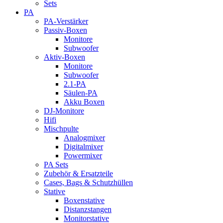
Sets
PA
PA-Verstärker
Passiv-Boxen
Monitore
Subwoofer
Aktiv-Boxen
Monitore
Subwoofer
2.1-PA
Säulen-PA
Akku Boxen
DJ-Monitore
Hifi
Mischpulte
Analogmixer
Digitalmixer
Powermixer
PA Sets
Zubehör & Ersatzteile
Cases, Bags & Schutzhüllen
Stative
Boxenstative
Distanzstangen
Monitorstative