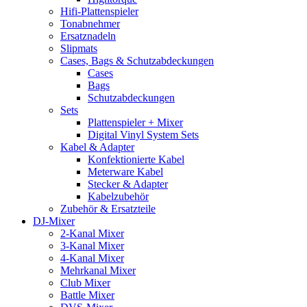
Hifi-Plattenspieler
Tonabnehmer
Ersatznadeln
Slipmats
Cases, Bags & Schutzabdeckungen
Cases
Bags
Schutzabdeckungen
Sets
Plattenspieler + Mixer
Digital Vinyl System Sets
Kabel & Adapter
Konfektionierte Kabel
Meterware Kabel
Stecker & Adapter
Kabelzubehör
Zubehör & Ersatzteile
DJ-Mixer
2-Kanal Mixer
3-Kanal Mixer
4-Kanal Mixer
Mehrkanal Mixer
Club Mixer
Battle Mixer