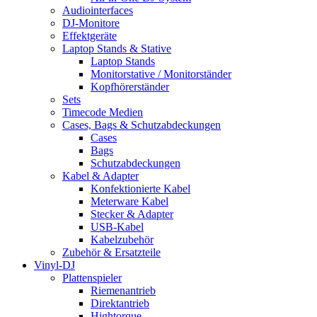
Audiointerfaces
DJ-Monitore
Effektgeräte
Laptop Stands & Stative
Laptop Stands
Monitorstative / Monitorständer
Kopfhörerständer
Sets
Timecode Medien
Cases, Bags & Schutzabdeckungen
Cases
Bags
Schutzabdeckungen
Kabel & Adapter
Konfektionierte Kabel
Meterware Kabel
Stecker & Adapter
USB-Kabel
Kabelzubehör
Zubehör & Ersatzteile
Vinyl-DJ
Plattenspieler
Riemenantrieb
Direktantrieb
Hightorque