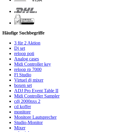
Häufige Suchbegriffe
3 für 2 Aktion
Dj set
reloop poti
Analog cases
Midi Controller key
reloop rp 7000
Fl Studio
Virtuel dj mixer
boxen set
ADJ Pro Event Table II
Midi Controller Sampler
cdj 2000nxs 2
cd koffer
monitore
Monitore Lautsprecher
Studio-Monitor
Mixer