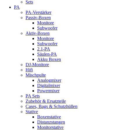
Sets
PA
PA-Verstärker
Passiv-Boxen
Monitore
Subwoofer
Aktiv-Boxen
Monitore
Subwoofer
2.1-PA
Säulen-PA
Akku Boxen
DJ-Monitore
Hifi
Mischpulte
Analogmixer
Digitalmixer
Powermixer
PA Sets
Zubehör & Ersatzteile
Cases, Bags & Schutzhüllen
Stative
Boxenstative
Distanzstangen
Monitorstative