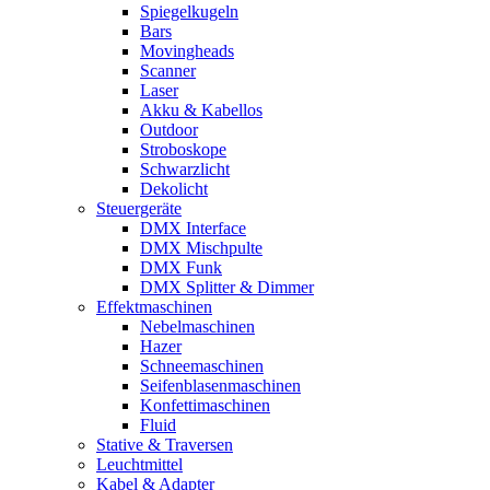
Spiegelkugeln
Bars
Movingheads
Scanner
Laser
Akku & Kabellos
Outdoor
Stroboskope
Schwarzlicht
Dekolicht
Steuergeräte
DMX Interface
DMX Mischpulte
DMX Funk
DMX Splitter & Dimmer
Effektmaschinen
Nebelmaschinen
Hazer
Schneemaschinen
Seifenblasenmaschinen
Konfettimaschinen
Fluid
Stative & Traversen
Leuchtmittel
Kabel & Adapter