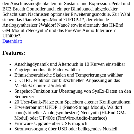
den Anschlussmöglichkeiten für Sustain- und Expression-Pedal und
BC3 Breath Controller auch ein per Blindpaneel abgedeckter
Schacht zum Nachrüsten optionaler Erweiterungsmodule. Zur Wahl
stehen das Piano/Strings-Modul ?UFDP-1?, der virtuelle
Analogsynthesizer ?Waldorf Nano? sowie alternativ das Hi-End
GM-Modul ?Neosynth? und das FireWire Audio-Interface ?
UF400e?.
Datenblatt
Features:
Anschlagdynamik und Aftertouch in 10 Kurven einstellbar
Zugriegelmodus für Fader wählbar
Ethnische/arabische Skalen und Temperierungen wählbar
U-CTRL-Funktion zur blitzschnellen Anpassung an das
Mackie© Control-Protokoll
Snapshot-Funktion zur Übertragung von SysEx-Daten an den
Sequenzer
20 User-Bank-Plätze zum Speichern eigener Konfigurationen
Erweiterbar mit UFDP-1 (Piano/Strings-Modul), Waldorf
nano(virtueller Analogsynthesizer) Neosynth (Hi-End GM-
Modul) oder UF400e (FireWire-Audio-Interface)
Firmware-Upgrade über USB möglich
Stromversorgung über USB oder beiliegendes Netzteil