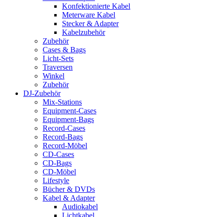
Konfektionierte Kabel
Meterware Kabel
Stecker & Adapter
Kabelzubehör
Zubehör
Cases & Bags
Licht-Sets
Traversen
Winkel
Zubehör
DJ-Zubehör
Mix-Stations
Equipment-Cases
Equipment-Bags
Record-Cases
Record-Bags
Record-Möbel
CD-Cases
CD-Bags
CD-Möbel
Lifestyle
Bücher & DVDs
Kabel & Adapter
Audiokabel
Lichtkabel