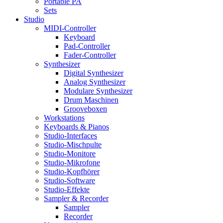
Portable PA
Sets
Studio
MIDI-Controller
Keyboard
Pad-Controller
Fader-Controller
Synthesizer
Digital Synthesizer
Analog Synthesizer
Modulare Synthesizer
Drum Maschinen
Grooveboxen
Workstations
Keyboards & Pianos
Studio-Interfaces
Studio-Mischpulte
Studio-Monitore
Studio-Mikrofone
Studio-Kopfhörer
Studio-Software
Studio-Effekte
Sampler & Recorder
Sampler
Recorder