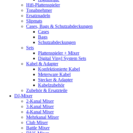
Hifi-Plattenspieler
Tonabnehmer
Ersatznadeln
Slipmats
Cases, Bags & Schutzabdeckungen
Cases
Bags
Schutzabdeckungen
Sets
Plattenspieler + Mixer
Digital Vinyl System Sets
Kabel & Adapter
Konfektionierte Kabel
Meterware Kabel
Stecker & Adapter
Kabelzubehör
Zubehör & Ersatzteile
DJ-Mixer
2-Kanal Mixer
3-Kanal Mixer
4-Kanal Mixer
Mehrkanal Mixer
Club Mixer
Battle Mixer