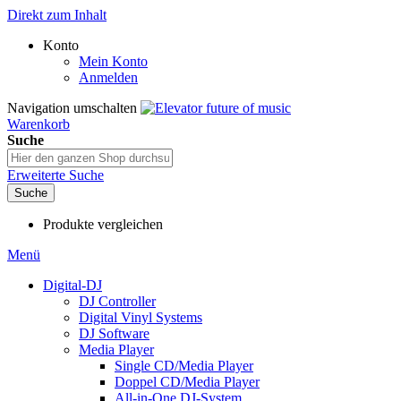
Direkt zum Inhalt
Konto
Mein Konto
Anmelden
Navigation umschalten
Warenkorb
Suche
Erweiterte Suche
Suche
Produkte vergleichen
Menü
Digital-DJ
DJ Controller
Digital Vinyl Systems
DJ Software
Media Player
Single CD/Media Player
Doppel CD/Media Player
All-in-One DJ-System