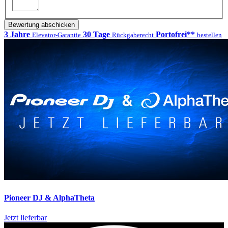
Bewertung abschicken
3 Jahre
30 Tage
Portofrei**
Elevator-Garantie
Rückgaberecht
bestellen
Pioneer DJ & AlphaTheta
Jetzt lieferbar