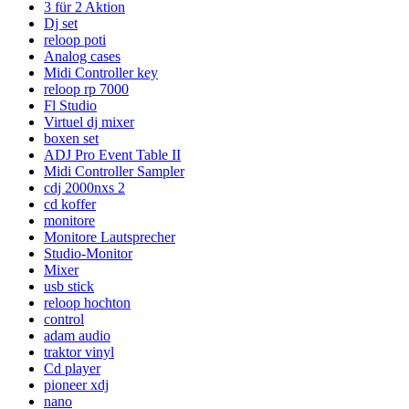
3 für 2 Aktion
Dj set
reloop poti
Analog cases
Midi Controller key
reloop rp 7000
Fl Studio
Virtuel dj mixer
boxen set
ADJ Pro Event Table II
Midi Controller Sampler
cdj 2000nxs 2
cd koffer
monitore
Monitore Lautsprecher
Studio-Monitor
Mixer
usb stick
reloop hochton
control
adam audio
traktor vinyl
Cd player
pioneer xdj
nano