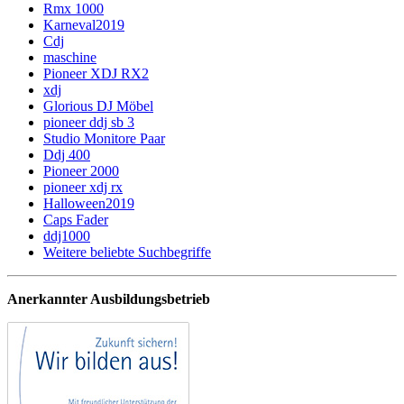
Rmx 1000
Karneval2019
Cdj
maschine
Pioneer XDJ RX2
xdj
Glorious DJ Möbel
pioneer ddj sb 3
Studio Monitore Paar
Ddj 400
Pioneer 2000
pioneer xdj rx
Halloween2019
Caps Fader
ddj1000
Weitere beliebte Suchbegriffe
Anerkannter Ausbildungsbetrieb