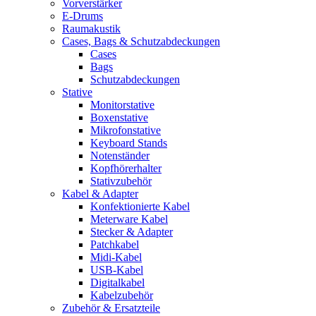
Vorverstärker
E-Drums
Raumakustik
Cases, Bags & Schutzabdeckungen
Cases
Bags
Schutzabdeckungen
Stative
Monitorstative
Boxenstative
Mikrofonstative
Keyboard Stands
Notenständer
Kopfhörerhalter
Stativzubehör
Kabel & Adapter
Konfektionierte Kabel
Meterware Kabel
Stecker & Adapter
Patchkabel
Midi-Kabel
USB-Kabel
Digitalkabel
Kabelzubehör
Zubehör & Ersatzteile