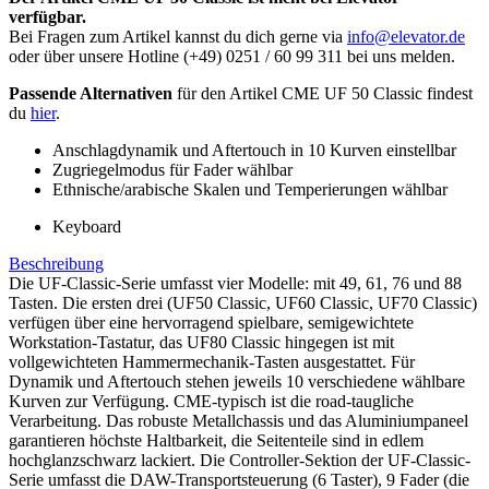
verfügbar.
Bei Fragen zum Artikel kannst du dich gerne via
info@elevator.de
oder über unsere Hotline (+49) 0251 / 60 99 311 bei uns melden.
Passende Alternativen
für den Artikel CME UF 50 Classic findest
du
hier
.
Anschlagdynamik und Aftertouch in 10 Kurven einstellbar
Zugriegelmodus für Fader wählbar
Ethnische/arabische Skalen und Temperierungen wählbar
Keyboard
Beschreibung
Die UF-Classic-Serie umfasst vier Modelle: mit 49, 61, 76 und 88
Tasten. Die ersten drei (UF50 Classic, UF60 Classic, UF70 Classic)
verfügen über eine hervorragend spielbare, semigewichtete
Workstation-Tastatur, das UF80 Classic hingegen ist mit
vollgewichteten Hammermechanik-Tasten ausgestattet. Für
Dynamik und Aftertouch stehen jeweils 10 verschiedene wählbare
Kurven zur Verfügung. CME-typisch ist die road-taugliche
Verarbeitung. Das robuste Metallchassis und das Aluminiumpaneel
garantieren höchste Haltbarkeit, die Seitenteile sind in edlem
hochglanzschwarz lackiert. Die Controller-Sektion der UF-Classic-
Serie umfasst die DAW-Transportsteuerung (6 Taster), 9 Fader (die