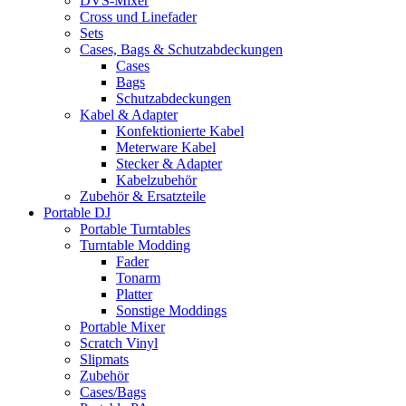
DVS-Mixer
Cross und Linefader
Sets
Cases, Bags & Schutzabdeckungen
Cases
Bags
Schutzabdeckungen
Kabel & Adapter
Konfektionierte Kabel
Meterware Kabel
Stecker & Adapter
Kabelzubehör
Zubehör & Ersatzteile
Portable DJ
Portable Turntables
Turntable Modding
Fader
Tonarm
Platter
Sonstige Moddings
Portable Mixer
Scratch Vinyl
Slipmats
Zubehör
Cases/Bags