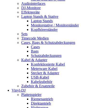
Audiointerfaces
DJ-Monitore
Effektgeräte
Laptop Stands & Stative
Laptop Stands
Monitorstative / Monitorständer
Kopfhörerständer
Sets
Timecode Medien
Cases, Bags & Schutzabdeckungen
Cases
Bags
Schutzabdeckungen
Kabel & Adapter
Konfektionierte Kabel
Meterware Kabel
Stecker & Adapter
USB-Kabel
Kabelzubehör
Zubehör & Ersatzteile
Vinyl-DJ
Plattenspieler
Riemenantrieb
Direktantrieb
Hightorque