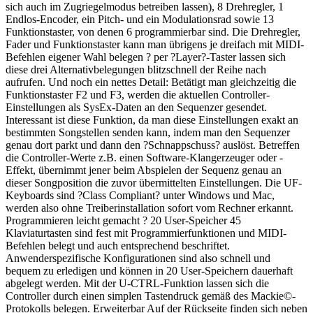
sich auch im Zugriegelmodus betreiben lassen), 8 Drehregler, 1
Endlos-Encoder, ein Pitch- und ein Modulationsrad sowie 13
Funktionstaster, von denen 6 programmierbar sind. Die Drehregler,
Fader und Funktionstaster kann man übrigens je dreifach mit MIDI-
Befehlen eigener Wahl belegen ? per ?Layer?-Taster lassen sich
diese drei Alternativbelegungen blitzschnell der Reihe nach
aufrufen. Und noch ein nettes Detail: Betätigt man gleichzeitig die
Funktionstaster F2 und F3, werden die aktuellen Controller-
Einstellungen als SysEx-Daten an den Sequenzer gesendet.
Interessant ist diese Funktion, da man diese Einstellungen exakt an
bestimmten Songstellen senden kann, indem man den Sequenzer
genau dort parkt und dann den ?Schnappschuss? auslöst. Betreffen
die Controller-Werte z.B. einen Software-Klangerzeuger oder -
Effekt, übernimmt jener beim Abspielen der Sequenz genau an
dieser Songposition die zuvor übermittelten Einstellungen. Die UF-
Keyboards sind ?Class Compliant? unter Windows und Mac,
werden also ohne Treiberinstallation sofort vom Rechner erkannt.
Programmieren leicht gemacht ? 20 User-Speicher 45
Klaviaturtasten sind fest mit Programmierfunktionen und MIDI-
Befehlen belegt und auch entsprechend beschriftet.
Anwenderspezifische Konfigurationen sind also schnell und
bequem zu erledigen und können in 20 User-Speichern dauerhaft
abgelegt werden. Mit der U-CTRL-Funktion lassen sich die
Controller durch einen simplen Tastendruck gemäß des Mackie©-
Protokolls belegen. Erweiterbar Auf der Rückseite finden sich neben