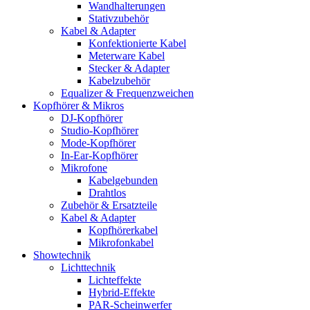
Wandhalterungen
Stativzubehör
Kabel & Adapter
Konfektionierte Kabel
Meterware Kabel
Stecker & Adapter
Kabelzubehör
Equalizer & Frequenzweichen
Kopfhörer & Mikros
DJ-Kopfhörer
Studio-Kopfhörer
Mode-Kopfhörer
In-Ear-Kopfhörer
Mikrofone
Kabelgebunden
Drahtlos
Zubehör & Ersatzteile
Kabel & Adapter
Kopfhörerkabel
Mikrofonkabel
Showtechnik
Lichttechnik
Lichteffekte
Hybrid-Effekte
PAR-Scheinwerfer