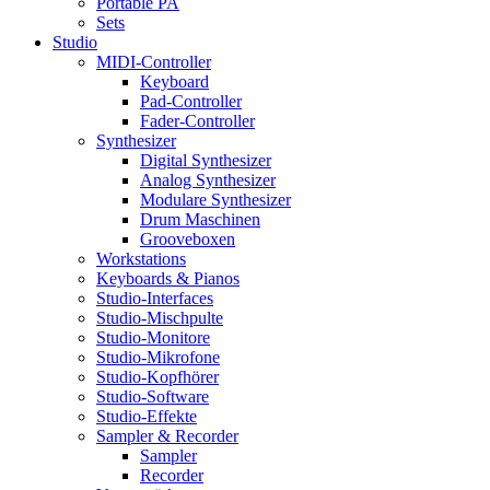
Portable PA
Sets
Studio
MIDI-Controller
Keyboard
Pad-Controller
Fader-Controller
Synthesizer
Digital Synthesizer
Analog Synthesizer
Modulare Synthesizer
Drum Maschinen
Grooveboxen
Workstations
Keyboards & Pianos
Studio-Interfaces
Studio-Mischpulte
Studio-Monitore
Studio-Mikrofone
Studio-Kopfhörer
Studio-Software
Studio-Effekte
Sampler & Recorder
Sampler
Recorder