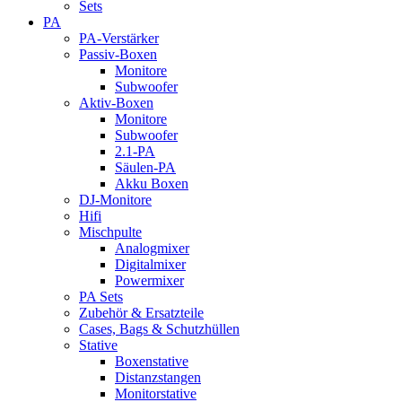
Sets
PA
PA-Verstärker
Passiv-Boxen
Monitore
Subwoofer
Aktiv-Boxen
Monitore
Subwoofer
2.1-PA
Säulen-PA
Akku Boxen
DJ-Monitore
Hifi
Mischpulte
Analogmixer
Digitalmixer
Powermixer
PA Sets
Zubehör & Ersatzteile
Cases, Bags & Schutzhüllen
Stative
Boxenstative
Distanzstangen
Monitorstative