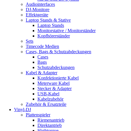
Audiointerfaces
DJ-Monitore
Effektgeräte
Laptop Stands & Stative
Laptop Stands
Monitorstative / Monitorständer
Kopfhörerständer
Sets
Timecode Medien
Cases, Bags & Schutzabdeckungen
Cases
Bags
Schutzabdeckungen
Kabel & Adapter
Konfektionierte Kabel
Meterware Kabel
Stecker & Adapter
USB-Kabel
Kabelzubehör
Zubehör & Ersatzteile
Vinyl-DJ
Plattenspieler
Riemenantrieb
Direktantrieb
Hightorque