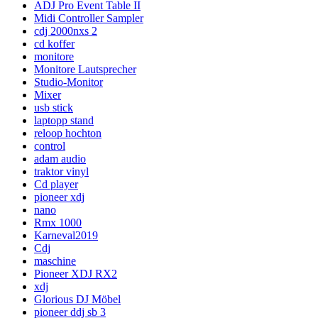
ADJ Pro Event Table II
Midi Controller Sampler
cdj 2000nxs 2
cd koffer
monitore
Monitore Lautsprecher
Studio-Monitor
Mixer
usb stick
laptopp stand
reloop hochton
control
adam audio
traktor vinyl
Cd player
pioneer xdj
nano
Rmx 1000
Karneval2019
Cdj
maschine
Pioneer XDJ RX2
xdj
Glorious DJ Möbel
pioneer ddj sb 3