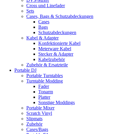
DVS-Mixer
Cross und Linefader
Sets
Cases, Bags & Schutzabdeckungen
Cases
Bags
Schutzabdeckungen
Kabel & Adapter
Konfektionierte Kabel
Meterware Kabel
Stecker & Adapter
Kabelzubehör
Zubehör & Ersatzteile
Portable DJ
Portable Turntables
Turntable Modding
Fader
Tonarm
Platter
Sonstige Moddings
Portable Mixer
Scratch Vinyl
Slipmats
Zubehör
Cases/Bags