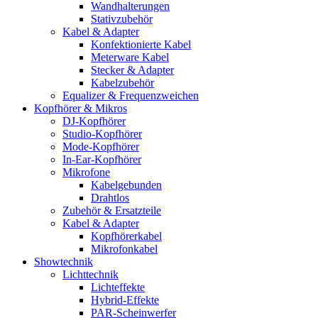
Wandhalterungen
Stativzubehör
Kabel & Adapter
Konfektionierte Kabel
Meterware Kabel
Stecker & Adapter
Kabelzubehör
Equalizer & Frequenzweichen
Kopfhörer & Mikros
DJ-Kopfhörer
Studio-Kopfhörer
Mode-Kopfhörer
In-Ear-Kopfhörer
Mikrofone
Kabelgebunden
Drahtlos
Zubehör & Ersatzteile
Kabel & Adapter
Kopfhörerkabel
Mikrofonkabel
Showtechnik
Lichttechnik
Lichteffekte
Hybrid-Effekte
PAR-Scheinwerfer