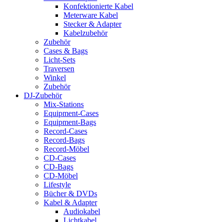
Konfektionierte Kabel
Meterware Kabel
Stecker & Adapter
Kabelzubehör
Zubehör
Cases & Bags
Licht-Sets
Traversen
Winkel
Zubehör
DJ-Zubehör
Mix-Stations
Equipment-Cases
Equipment-Bags
Record-Cases
Record-Bags
Record-Möbel
CD-Cases
CD-Bags
CD-Möbel
Lifestyle
Bücher & DVDs
Kabel & Adapter
Audiokabel
Lichtkabel