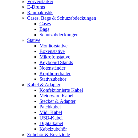
Vorverstärker
E-Drums
Raumakustik
Cases, Bags & Schutzabdeckungen
Cases
Bags
Schutzabdeckungen
Stative
Monitorstative
Boxenstative
Mikrofonstative
Keyboard Stands
Notenständer
Kopfhörerhalter
Stativzubehör
Kabel & Adapter
Konfektionierte Kabel
Meterware Kabel
Stecker & Adapter
Patchkabel
Midi-Kabel
USB-Kabel
Digitalkabel
Kabelzubehör
Zubehör & Ersatzteile