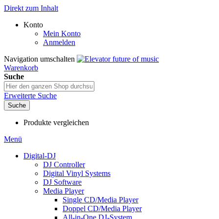
Direkt zum Inhalt
Konto
Mein Konto
Anmelden
Navigation umschalten
Warenkorb
Suche
Erweiterte Suche
Suche
Produkte vergleichen
Menü
Digital-DJ
DJ Controller
Digital Vinyl Systems
DJ Software
Media Player
Single CD/Media Player
Doppel CD/Media Player
All-in-One DJ-System