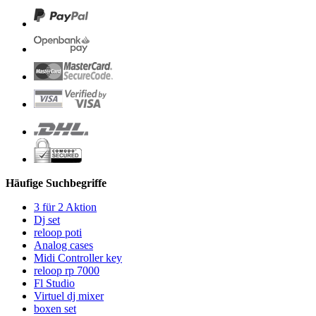
Häufige Suchbegriffe
3 für 2 Aktion
Dj set
reloop poti
Analog cases
Midi Controller key
reloop rp 7000
Fl Studio
Virtuel dj mixer
boxen set