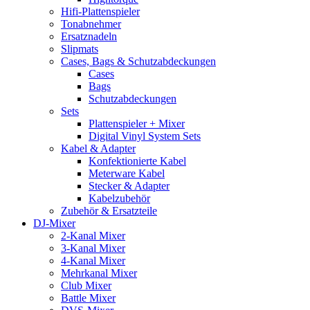
Hifi-Plattenspieler
Tonabnehmer
Ersatznadeln
Slipmats
Cases, Bags & Schutzabdeckungen
Cases
Bags
Schutzabdeckungen
Sets
Plattenspieler + Mixer
Digital Vinyl System Sets
Kabel & Adapter
Konfektionierte Kabel
Meterware Kabel
Stecker & Adapter
Kabelzubehör
Zubehör & Ersatzteile
DJ-Mixer
2-Kanal Mixer
3-Kanal Mixer
4-Kanal Mixer
Mehrkanal Mixer
Club Mixer
Battle Mixer