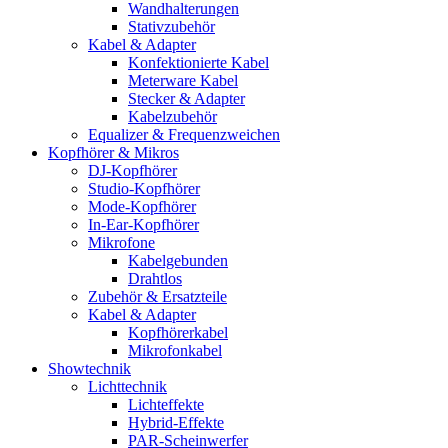
Wandhalterungen
Stativzubehör
Kabel & Adapter
Konfektionierte Kabel
Meterware Kabel
Stecker & Adapter
Kabelzubehör
Equalizer & Frequenzweichen
Kopfhörer & Mikros
DJ-Kopfhörer
Studio-Kopfhörer
Mode-Kopfhörer
In-Ear-Kopfhörer
Mikrofone
Kabelgebunden
Drahtlos
Zubehör & Ersatzteile
Kabel & Adapter
Kopfhörerkabel
Mikrofonkabel
Showtechnik
Lichttechnik
Lichteffekte
Hybrid-Effekte
PAR-Scheinwerfer