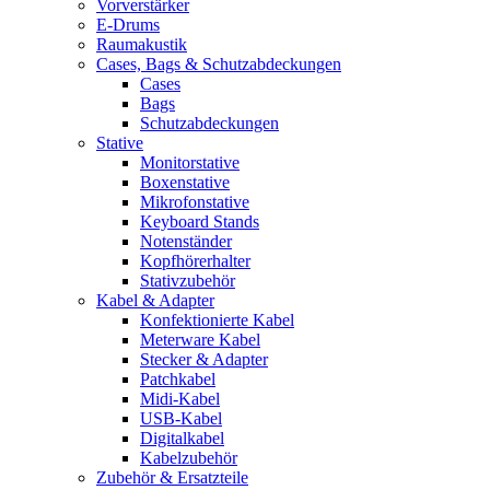
Vorverstärker
E-Drums
Raumakustik
Cases, Bags & Schutzabdeckungen
Cases
Bags
Schutzabdeckungen
Stative
Monitorstative
Boxenstative
Mikrofonstative
Keyboard Stands
Notenständer
Kopfhörerhalter
Stativzubehör
Kabel & Adapter
Konfektionierte Kabel
Meterware Kabel
Stecker & Adapter
Patchkabel
Midi-Kabel
USB-Kabel
Digitalkabel
Kabelzubehör
Zubehör & Ersatzteile