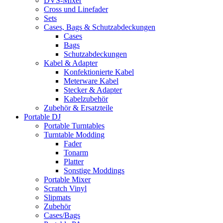
DVS-Mixer
Cross und Linefader
Sets
Cases, Bags & Schutzabdeckungen
Cases
Bags
Schutzabdeckungen
Kabel & Adapter
Konfektionierte Kabel
Meterware Kabel
Stecker & Adapter
Kabelzubehör
Zubehör & Ersatzteile
Portable DJ
Portable Turntables
Turntable Modding
Fader
Tonarm
Platter
Sonstige Moddings
Portable Mixer
Scratch Vinyl
Slipmats
Zubehör
Cases/Bags