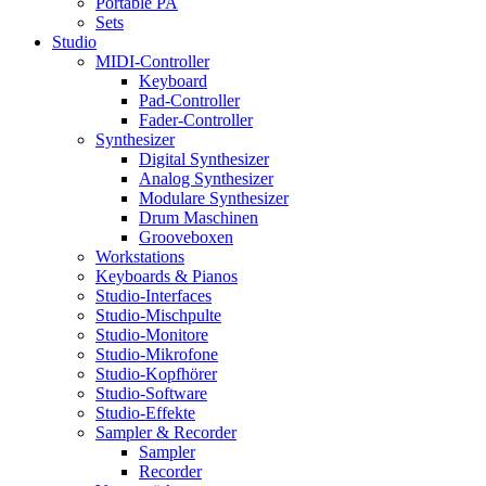
Portable PA
Sets
Studio
MIDI-Controller
Keyboard
Pad-Controller
Fader-Controller
Synthesizer
Digital Synthesizer
Analog Synthesizer
Modulare Synthesizer
Drum Maschinen
Grooveboxen
Workstations
Keyboards & Pianos
Studio-Interfaces
Studio-Mischpulte
Studio-Monitore
Studio-Mikrofone
Studio-Kopfhörer
Studio-Software
Studio-Effekte
Sampler & Recorder
Sampler
Recorder