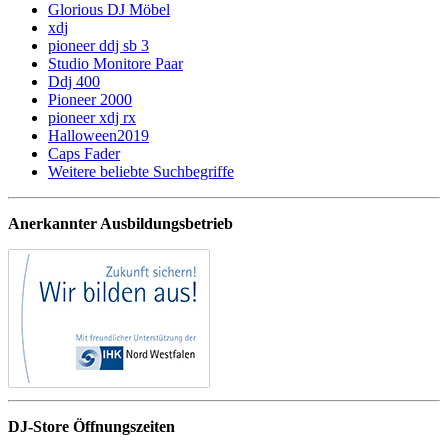
Glorious DJ Möbel
xdj
pioneer ddj sb 3
Studio Monitore Paar
Ddj 400
Pioneer 2000
pioneer xdj rx
Halloween2019
Caps Fader
Weitere beliebte Suchbegriffe
Anerkannter Ausbildungsbetrieb
DJ-Store Öffnungszeiten