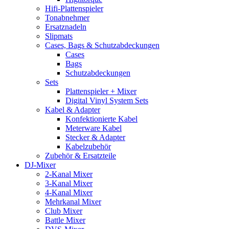
Hifi-Plattenspieler
Tonabnehmer
Ersatznadeln
Slipmats
Cases, Bags & Schutzabdeckungen
Cases
Bags
Schutzabdeckungen
Sets
Plattenspieler + Mixer
Digital Vinyl System Sets
Kabel & Adapter
Konfektionierte Kabel
Meterware Kabel
Stecker & Adapter
Kabelzubehör
Zubehör & Ersatzteile
DJ-Mixer
2-Kanal Mixer
3-Kanal Mixer
4-Kanal Mixer
Mehrkanal Mixer
Club Mixer
Battle Mixer