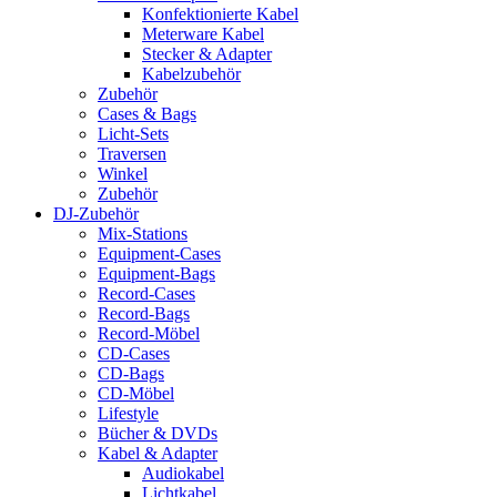
Konfektionierte Kabel
Meterware Kabel
Stecker & Adapter
Kabelzubehör
Zubehör
Cases & Bags
Licht-Sets
Traversen
Winkel
Zubehör
DJ-Zubehör
Mix-Stations
Equipment-Cases
Equipment-Bags
Record-Cases
Record-Bags
Record-Möbel
CD-Cases
CD-Bags
CD-Möbel
Lifestyle
Bücher & DVDs
Kabel & Adapter
Audiokabel
Lichtkabel