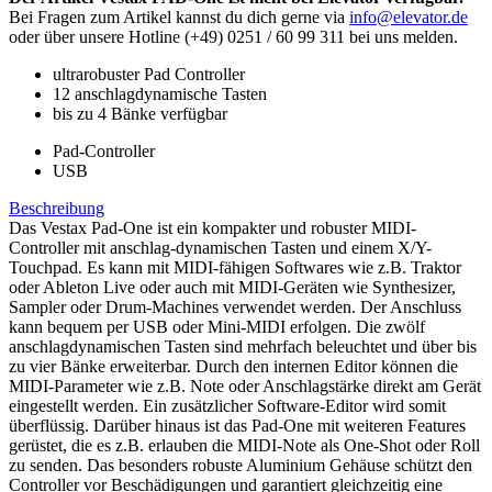
Bei Fragen zum Artikel kannst du dich gerne via
info@elevator.de
oder über unsere Hotline (+49) 0251 / 60 99 311 bei uns melden.
ultrarobuster Pad Controller
12 anschlagdynamische Tasten
bis zu 4 Bänke verfügbar
Pad-Controller
USB
Beschreibung
Das Vestax Pad-One ist ein kompakter und robuster MIDI-
Controller mit anschlag-dynamischen Tasten und einem X/Y-
Touchpad. Es kann mit MIDI-fähigen Softwares wie z.B. Traktor
oder Ableton Live oder auch mit MIDI-Geräten wie Synthesizer,
Sampler oder Drum-Machines verwendet werden. Der Anschluss
kann bequem per USB oder Mini-MIDI erfolgen. Die zwölf
anschlagdynamischen Tasten sind mehrfach beleuchtet und über bis
zu vier Bänke erweiterbar. Durch den internen Editor können die
MIDI-Parameter wie z.B. Note oder Anschlagstärke direkt am Gerät
eingestellt werden. Ein zusätzlicher Software-Editor wird somit
überflüssig. Darüber hinaus ist das Pad-One mit weiteren Features
gerüstet, die es z.B. erlauben die MIDI-Note als One-Shot oder Roll
zu senden. Das besonders robuste Aluminium Gehäuse schützt den
Controller vor Beschädigungen und garantiert gleichzeitig eine