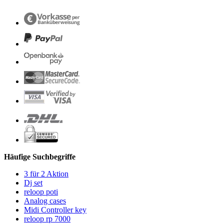
Häufige Suchbegriffe
3 für 2 Aktion
Dj set
reloop poti
Analog cases
Midi Controller key
reloop rp 7000