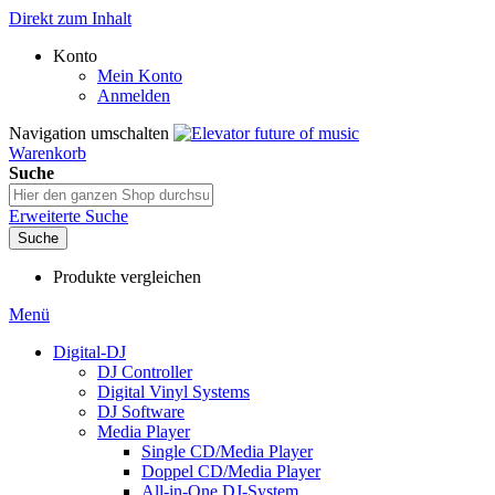
Direkt zum Inhalt
Konto
Mein Konto
Anmelden
Navigation umschalten
Warenkorb
Suche
Erweiterte Suche
Suche
Produkte vergleichen
Menü
Digital-DJ
DJ Controller
Digital Vinyl Systems
DJ Software
Media Player
Single CD/Media Player
Doppel CD/Media Player
All-in-One DJ-System