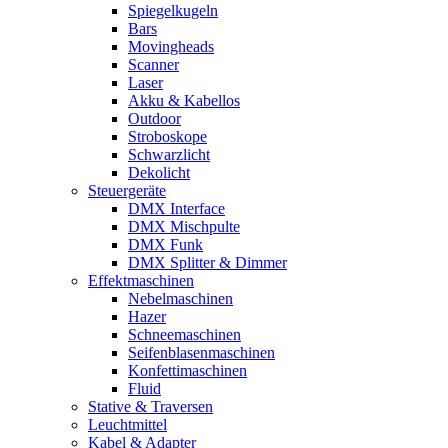
Spiegelkugeln
Bars
Movingheads
Scanner
Laser
Akku & Kabellos
Outdoor
Stroboskope
Schwarzlicht
Dekolicht
Steuergeräte
DMX Interface
DMX Mischpulte
DMX Funk
DMX Splitter & Dimmer
Effektmaschinen
Nebelmaschinen
Hazer
Schneemaschinen
Seifenblasenmaschinen
Konfettimaschinen
Fluid
Stative & Traversen
Leuchtmittel
Kabel & Adapter