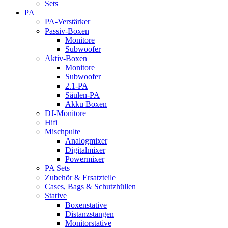
Sets
PA
PA-Verstärker
Passiv-Boxen
Monitore
Subwoofer
Aktiv-Boxen
Monitore
Subwoofer
2.1-PA
Säulen-PA
Akku Boxen
DJ-Monitore
Hifi
Mischpulte
Analogmixer
Digitalmixer
Powermixer
PA Sets
Zubehör & Ersatzteile
Cases, Bags & Schutzhüllen
Stative
Boxenstative
Distanzstangen
Monitorstative