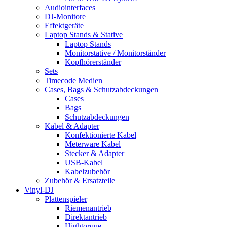
Audiointerfaces
DJ-Monitore
Effektgeräte
Laptop Stands & Stative
Laptop Stands
Monitorstative / Monitorständer
Kopfhörerständer
Sets
Timecode Medien
Cases, Bags & Schutzabdeckungen
Cases
Bags
Schutzabdeckungen
Kabel & Adapter
Konfektionierte Kabel
Meterware Kabel
Stecker & Adapter
USB-Kabel
Kabelzubehör
Zubehör & Ersatzteile
Vinyl-DJ
Plattenspieler
Riemenantrieb
Direktantrieb
Hightorque