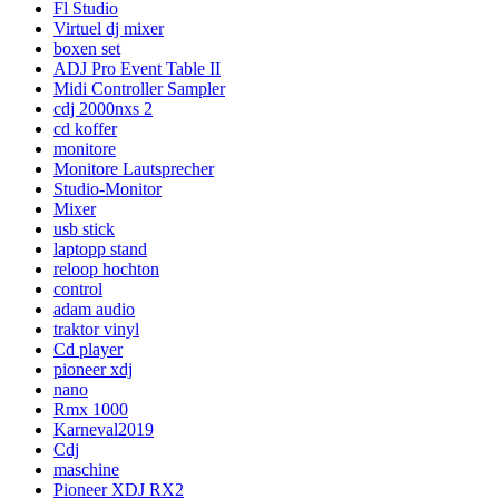
Fl Studio
Virtuel dj mixer
boxen set
ADJ Pro Event Table II
Midi Controller Sampler
cdj 2000nxs 2
cd koffer
monitore
Monitore Lautsprecher
Studio-Monitor
Mixer
usb stick
laptopp stand
reloop hochton
control
adam audio
traktor vinyl
Cd player
pioneer xdj
nano
Rmx 1000
Karneval2019
Cdj
maschine
Pioneer XDJ RX2