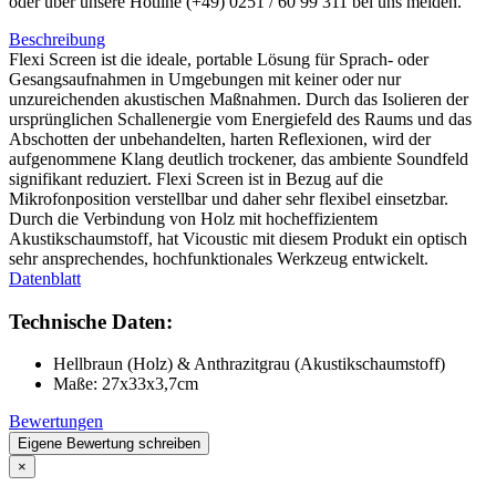
oder über unsere Hotline (+49) 0251 / 60 99 311 bei uns melden.
Beschreibung
Flexi Screen ist die ideale, portable Lösung für Sprach- oder
Gesangsaufnahmen in Umgebungen mit keiner oder nur
unzureichenden akustischen Maßnahmen. Durch das Isolieren der
ursprünglichen Schallenergie vom Energiefeld des Raums und das
Abschotten der unbehandelten, harten Reflexionen, wird der
aufgenommene Klang deutlich trockener, das ambiente Soundfeld
signifikant reduziert. Flexi Screen ist in Bezug auf die
Mikrofonposition verstellbar und daher sehr flexibel einsetzbar.
Durch die Verbindung von Holz mit hocheffizientem
Akustikschaumstoff, hat Vicoustic mit diesem Produkt ein optisch
sehr ansprechendes, hochfunktionales Werkzeug entwickelt.
Datenblatt
Technische Daten:
Hellbraun (Holz) & Anthrazitgrau (Akustikschaumstoff)
Maße: 27x33x3,7cm
Bewertungen
Eigene Bewertung schreiben
×