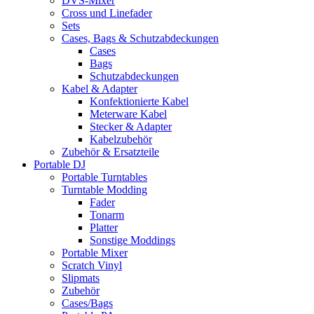
DVS-Mixer
Cross und Linefader
Sets
Cases, Bags & Schutzabdeckungen
Cases
Bags
Schutzabdeckungen
Kabel & Adapter
Konfektionierte Kabel
Meterware Kabel
Stecker & Adapter
Kabelzubehör
Zubehör & Ersatzteile
Portable DJ
Portable Turntables
Turntable Modding
Fader
Tonarm
Platter
Sonstige Moddings
Portable Mixer
Scratch Vinyl
Slipmats
Zubehör
Cases/Bags