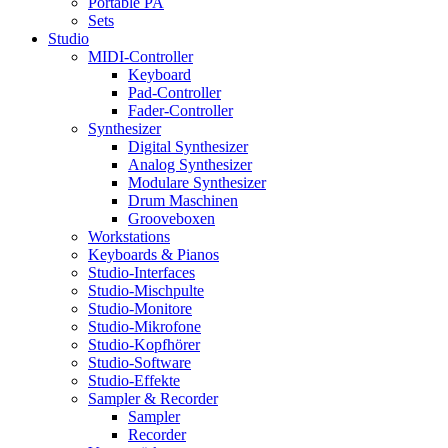
Portable PA
Sets
Studio
MIDI-Controller
Keyboard
Pad-Controller
Fader-Controller
Synthesizer
Digital Synthesizer
Analog Synthesizer
Modulare Synthesizer
Drum Maschinen
Grooveboxen
Workstations
Keyboards & Pianos
Studio-Interfaces
Studio-Mischpulte
Studio-Monitore
Studio-Mikrofone
Studio-Kopfhörer
Studio-Software
Studio-Effekte
Sampler & Recorder
Sampler
Recorder