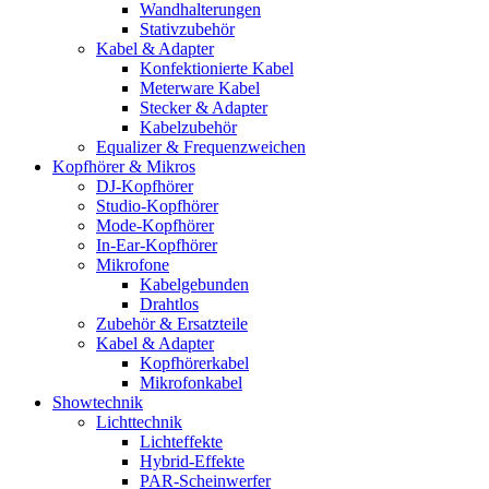
Wandhalterungen
Stativzubehör
Kabel & Adapter
Konfektionierte Kabel
Meterware Kabel
Stecker & Adapter
Kabelzubehör
Equalizer & Frequenzweichen
Kopfhörer & Mikros
DJ-Kopfhörer
Studio-Kopfhörer
Mode-Kopfhörer
In-Ear-Kopfhörer
Mikrofone
Kabelgebunden
Drahtlos
Zubehör & Ersatzteile
Kabel & Adapter
Kopfhörerkabel
Mikrofonkabel
Showtechnik
Lichttechnik
Lichteffekte
Hybrid-Effekte
PAR-Scheinwerfer