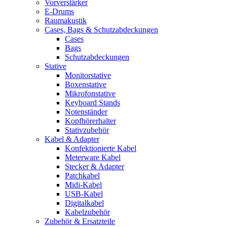
Vorverstärker
E-Drums
Raumakustik
Cases, Bags & Schutzabdeckungen
Cases
Bags
Schutzabdeckungen
Stative
Monitorstative
Boxenstative
Mikrofonstative
Keyboard Stands
Notenständer
Kopfhörerhalter
Stativzubehör
Kabel & Adapter
Konfektionierte Kabel
Meterware Kabel
Stecker & Adapter
Patchkabel
Midi-Kabel
USB-Kabel
Digitalkabel
Kabelzubehör
Zubehör & Ersatzteile