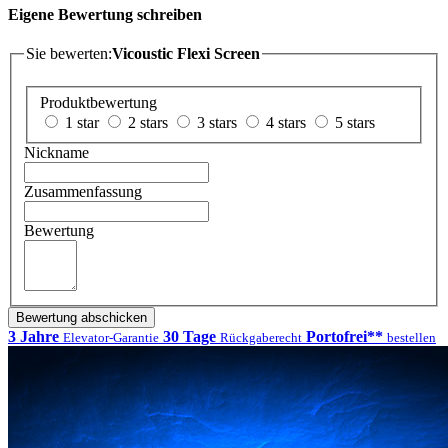
Eigene Bewertung schreiben
Sie bewerten:
Vicoustic Flexi Screen
Produktbewertung
1 star
2 stars
3 stars
4 stars
5 stars
Nickname
Zusammenfassung
Bewertung
Bewertung abschicken
3 Jahre
30 Tage
Portofrei**
Elevator-Garantie
Rückgaberecht
bestellen