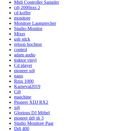
Midi Controller Sampler
cdj 2000nxs 2
cd koffer
monitore
Monitore Lautsprecher
Studio-Monitor
Mixer
usb stick
reloop hochton
control
adam audio
traktor vinyl
Cd player
pioneer xdj
nano
Rmx 1000
Karneval2019
Cdj
maschine
Pioneer XDJ RX2
xdj
Glorious DJ Möbel
pioneer ddj sb 3
Studio Monitore Paar
Ddj 400