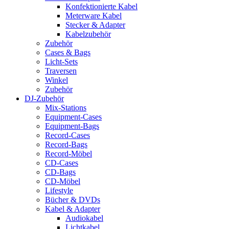
Konfektionierte Kabel
Meterware Kabel
Stecker & Adapter
Kabelzubehör
Zubehör
Cases & Bags
Licht-Sets
Traversen
Winkel
Zubehör
DJ-Zubehör
Mix-Stations
Equipment-Cases
Equipment-Bags
Record-Cases
Record-Bags
Record-Möbel
CD-Cases
CD-Bags
CD-Möbel
Lifestyle
Bücher & DVDs
Kabel & Adapter
Audiokabel
Lichtkabel