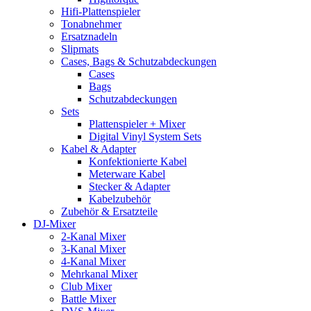
Hifi-Plattenspieler
Tonabnehmer
Ersatznadeln
Slipmats
Cases, Bags & Schutzabdeckungen
Cases
Bags
Schutzabdeckungen
Sets
Plattenspieler + Mixer
Digital Vinyl System Sets
Kabel & Adapter
Konfektionierte Kabel
Meterware Kabel
Stecker & Adapter
Kabelzubehör
Zubehör & Ersatzteile
DJ-Mixer
2-Kanal Mixer
3-Kanal Mixer
4-Kanal Mixer
Mehrkanal Mixer
Club Mixer
Battle Mixer