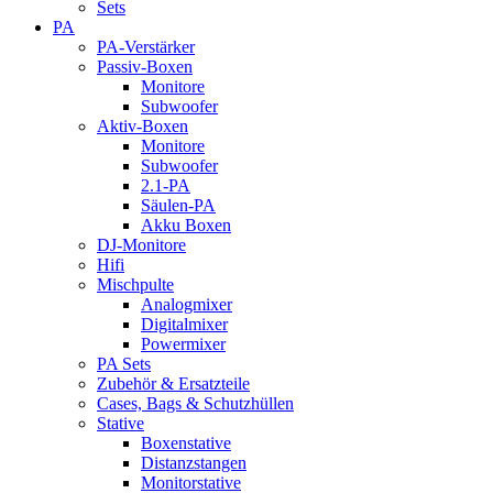
Sets
PA
PA-Verstärker
Passiv-Boxen
Monitore
Subwoofer
Aktiv-Boxen
Monitore
Subwoofer
2.1-PA
Säulen-PA
Akku Boxen
DJ-Monitore
Hifi
Mischpulte
Analogmixer
Digitalmixer
Powermixer
PA Sets
Zubehör & Ersatzteile
Cases, Bags & Schutzhüllen
Stative
Boxenstative
Distanzstangen
Monitorstative