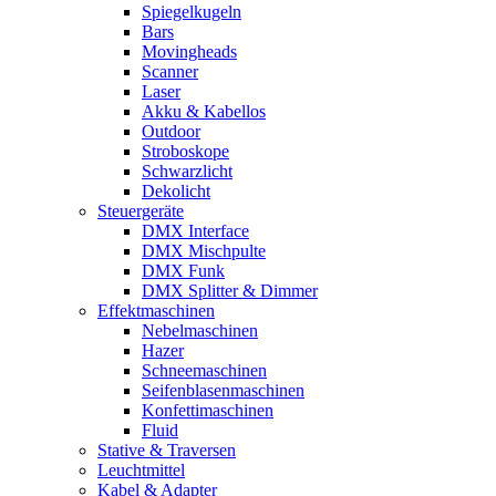
Spiegelkugeln
Bars
Movingheads
Scanner
Laser
Akku & Kabellos
Outdoor
Stroboskope
Schwarzlicht
Dekolicht
Steuergeräte
DMX Interface
DMX Mischpulte
DMX Funk
DMX Splitter & Dimmer
Effektmaschinen
Nebelmaschinen
Hazer
Schneemaschinen
Seifenblasenmaschinen
Konfettimaschinen
Fluid
Stative & Traversen
Leuchtmittel
Kabel & Adapter