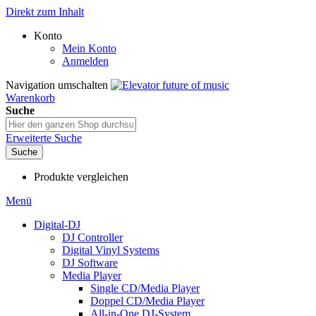
Direkt zum Inhalt
Konto
Mein Konto
Anmelden
Navigation umschalten
Warenkorb
Suche
Erweiterte Suche
Suche
Produkte vergleichen
Menü
Digital-DJ
DJ Controller
Digital Vinyl Systems
DJ Software
Media Player
Single CD/Media Player
Doppel CD/Media Player
All-in-One DJ-System