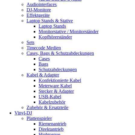
Audiointerfaces
DJ-Monitore
Effektgeräte
Laptop Stands & Stative
Laptop Stands
Monitorstative / Monitorständer
Kopfhörerständer
Sets
Timecode Medien
Cases, Bags & Schutzabdeckungen
Cases
Bags
Schutzabdeckungen
Kabel & Adapter
Konfektionierte Kabel
Meterware Kabel
Stecker & Adapter
USB-Kabel
Kabelzubehör
Zubehör & Ersatzteile
Vinyl-DJ
Plattenspieler
Riemenantrieb
Direktantrieb
Hightorque