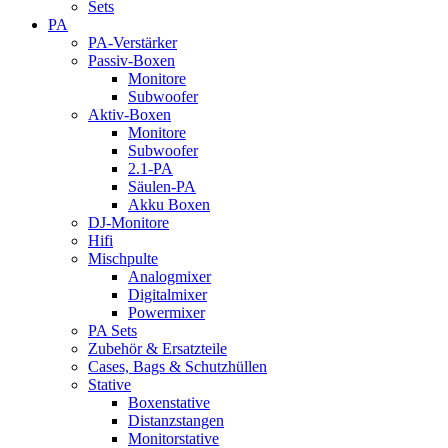
Sets
PA
PA-Verstärker
Passiv-Boxen
Monitore
Subwoofer
Aktiv-Boxen
Monitore
Subwoofer
2.1-PA
Säulen-PA
Akku Boxen
DJ-Monitore
Hifi
Mischpulte
Analogmixer
Digitalmixer
Powermixer
PA Sets
Zubehör & Ersatzteile
Cases, Bags & Schutzhüllen
Stative
Boxenstative
Distanzstangen
Monitorstative