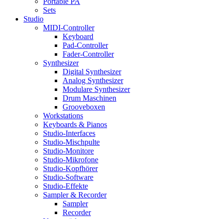
Portable PA
Sets
Studio
MIDI-Controller
Keyboard
Pad-Controller
Fader-Controller
Synthesizer
Digital Synthesizer
Analog Synthesizer
Modulare Synthesizer
Drum Maschinen
Grooveboxen
Workstations
Keyboards & Pianos
Studio-Interfaces
Studio-Mischpulte
Studio-Monitore
Studio-Mikrofone
Studio-Kopfhörer
Studio-Software
Studio-Effekte
Sampler & Recorder
Sampler
Recorder