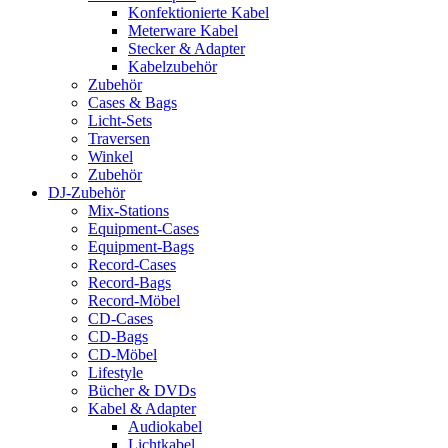
Konfektionierte Kabel
Meterware Kabel
Stecker & Adapter
Kabelzubehör
Zubehör
Cases & Bags
Licht-Sets
Traversen
Winkel
Zubehör
DJ-Zubehör
Mix-Stations
Equipment-Cases
Equipment-Bags
Record-Cases
Record-Bags
Record-Möbel
CD-Cases
CD-Bags
CD-Möbel
Lifestyle
Bücher & DVDs
Kabel & Adapter
Audiokabel
Lichtkabel