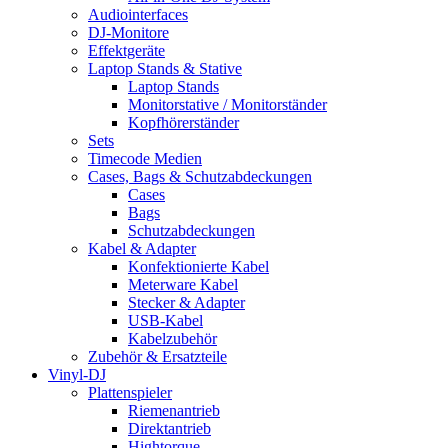
Audiointerfaces
DJ-Monitore
Effektgeräte
Laptop Stands & Stative
Laptop Stands
Monitorstative / Monitorständer
Kopfhörerständer
Sets
Timecode Medien
Cases, Bags & Schutzabdeckungen
Cases
Bags
Schutzabdeckungen
Kabel & Adapter
Konfektionierte Kabel
Meterware Kabel
Stecker & Adapter
USB-Kabel
Kabelzubehör
Zubehör & Ersatzteile
Vinyl-DJ
Plattenspieler
Riemenantrieb
Direktantrieb
Hightorque