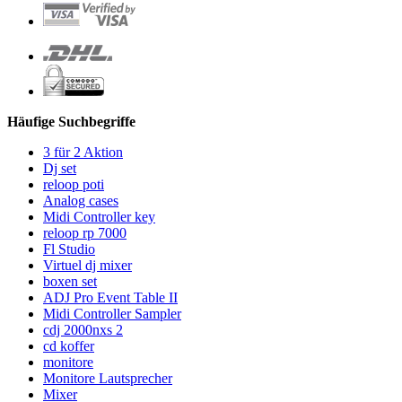
Häufige Suchbegriffe
3 für 2 Aktion
Dj set
reloop poti
Analog cases
Midi Controller key
reloop rp 7000
Fl Studio
Virtuel dj mixer
boxen set
ADJ Pro Event Table II
Midi Controller Sampler
cdj 2000nxs 2
cd koffer
monitore
Monitore Lautsprecher
Mixer