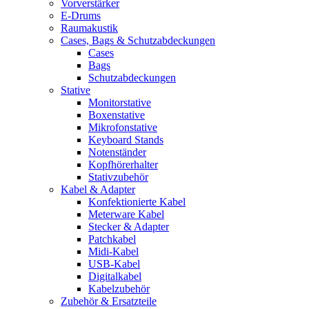
Vorverstärker
E-Drums
Raumakustik
Cases, Bags & Schutzabdeckungen
Cases
Bags
Schutzabdeckungen
Stative
Monitorstative
Boxenstative
Mikrofonstative
Keyboard Stands
Notenständer
Kopfhörerhalter
Stativzubehör
Kabel & Adapter
Konfektionierte Kabel
Meterware Kabel
Stecker & Adapter
Patchkabel
Midi-Kabel
USB-Kabel
Digitalkabel
Kabelzubehör
Zubehör & Ersatzteile