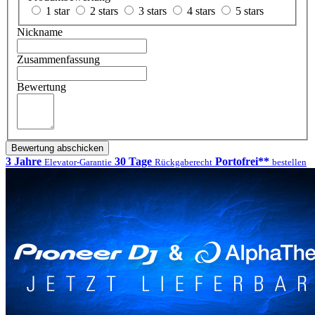
1 star
2 stars
3 stars
4 stars
5 stars
Nickname
Zusammenfassung
Bewertung
Bewertung abschicken
3 Jahre
30 Tage
Portofrei**
Elevator-Garantie
Rückgaberecht
bestellen