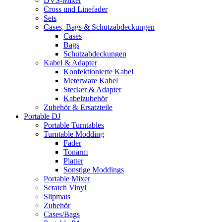
DVS-Mixer
Cross und Linefader
Sets
Cases, Bags & Schutzabdeckungen
Cases
Bags
Schutzabdeckungen
Kabel & Adapter
Konfektionierte Kabel
Meterware Kabel
Stecker & Adapter
Kabelzubehör
Zubehör & Ersatzteile
Portable DJ
Portable Turntables
Turntable Modding
Fader
Tonarm
Platter
Sonstige Moddings
Portable Mixer
Scratch Vinyl
Slipmats
Zubehör
Cases/Bags