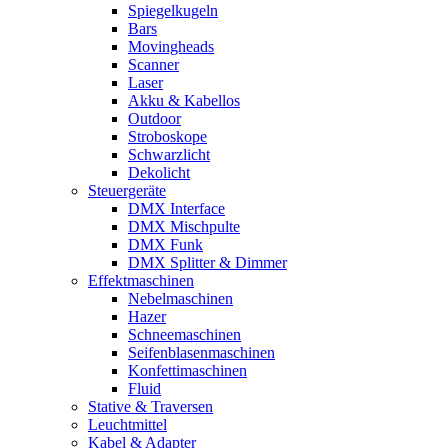
Spiegelkugeln
Bars
Movingheads
Scanner
Laser
Akku & Kabellos
Outdoor
Stroboskope
Schwarzlicht
Dekolicht
Steuergeräte
DMX Interface
DMX Mischpulte
DMX Funk
DMX Splitter & Dimmer
Effektmaschinen
Nebelmaschinen
Hazer
Schneemaschinen
Seifenblasenmaschinen
Konfettimaschinen
Fluid
Stative & Traversen
Leuchtmittel
Kabel & Adapter