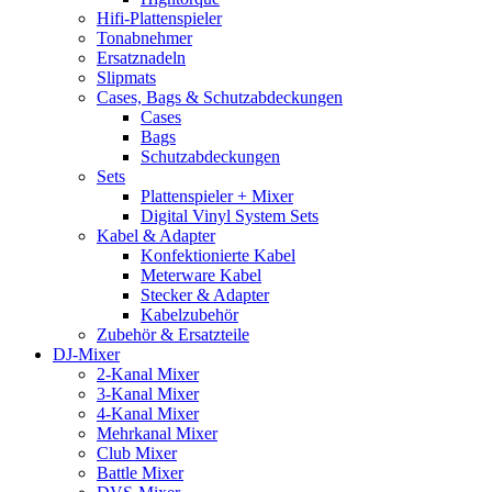
Hifi-Plattenspieler
Tonabnehmer
Ersatznadeln
Slipmats
Cases, Bags & Schutzabdeckungen
Cases
Bags
Schutzabdeckungen
Sets
Plattenspieler + Mixer
Digital Vinyl System Sets
Kabel & Adapter
Konfektionierte Kabel
Meterware Kabel
Stecker & Adapter
Kabelzubehör
Zubehör & Ersatzteile
DJ-Mixer
2-Kanal Mixer
3-Kanal Mixer
4-Kanal Mixer
Mehrkanal Mixer
Club Mixer
Battle Mixer