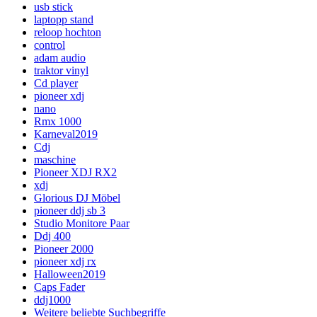
usb stick
laptopp stand
reloop hochton
control
adam audio
traktor vinyl
Cd player
pioneer xdj
nano
Rmx 1000
Karneval2019
Cdj
maschine
Pioneer XDJ RX2
xdj
Glorious DJ Möbel
pioneer ddj sb 3
Studio Monitore Paar
Ddj 400
Pioneer 2000
pioneer xdj rx
Halloween2019
Caps Fader
ddj1000
Weitere beliebte Suchbegriffe