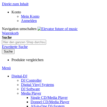
Direkt zum Inhalt
Konto
Mein Konto
Anmelden
Navigation umschalten
Warenkorb
Suche
Erweiterte Suche
Suche
Produkte vergleichen
Menü
Digital-DJ
DJ Controller
Digital Vinyl Systems
DJ Software
Media Player
Single CD/Media Player
Doppel CD/Media Player
All-in-One DJ-System