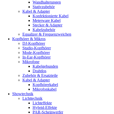
Wandhalterungen
Stativzubehör
Kabel & Adapter
Konfektionierte Kabel
Meterware Kabel
Stecker & Adapter
Kabelzubehör
Equalizer & Frequenzweichen
Kopfhörer & Mikros
DJ-Kopfhörer
Studio-Kopfhörer
Mode-Kopfhörer
In-Ear-Kopfhörer
Mikrofone
Kabelgebunden
Drahtlos
Zubehör & Ersatzteile
Kabel & Adapter
Kopfhörerkabel
Mikrofonkabel
Showtechnik
Lichttechnik
Lichteffekte
Hybrid-Effekte
PAR-Scheinwerfer