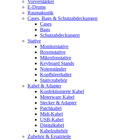
Vorverstärker
E-Drums
Raumakustik
Cases, Bags & Schutzabdeckungen
Cases
Bags
Schutzabdeckungen
Stative
Monitorstative
Boxenstative
Mikrofonstative
Keyboard Stands
Notenständer
Kopfhörerhalter
Stativzubehör
Kabel & Adapter
Konfektionierte Kabel
Meterware Kabel
Stecker & Adapter
Patchkabel
Midi-Kabel
USB-Kabel
Digitalkabel
Kabelzubehör
Zubehör & Ersatzteile