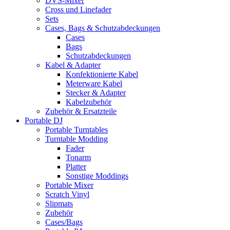
DVS-Mixer
Cross und Linefader
Sets
Cases, Bags & Schutzabdeckungen
Cases
Bags
Schutzabdeckungen
Kabel & Adapter
Konfektionierte Kabel
Meterware Kabel
Stecker & Adapter
Kabelzubehör
Zubehör & Ersatzteile
Portable DJ
Portable Turntables
Turntable Modding
Fader
Tonarm
Platter
Sonstige Moddings
Portable Mixer
Scratch Vinyl
Slipmats
Zubehör
Cases/Bags