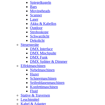
Spiegelkugeln
Bars
Movingheads
Scanner
Laser
Akku & Kabellos
Outdoor
Stroboskope
Schwarzlicht
Dekolicht
Steuergeräte
DMX Interface
DMX Mischpulte
DMX Funk
DMX Splitter & Dimmer
Effektmaschinen
Nebelmaschinen
Hazer
Schneemaschinen
Seifenblasenmaschinen
Konfettimaschinen
Fluid
Stative & Traversen
Leuchtmittel
Kabel & Adapter