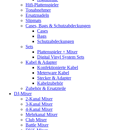
Hifi-Plattenspieler
Tonabnehmer
Ersatznadeln
Slipmats
Cases, Bags & Schutzabdeckungen
Cases
Bags
Schutzabdeckungen
Sets
Plattenspieler + Mixer
Digital Vinyl System Sets
Kabel & Adapter
Konfektionierte Kabel
Meterware Kabel
Stecker & Adapter
Kabelzubehör
Zubehör & Ersatzteile
DJ-Mixer
2-Kanal Mixer
3-Kanal Mixer
4-Kanal Mixer
Mehrkanal Mixer
Club Mixer
Battle Mixer