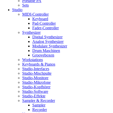
Portable PA
Sets
Studio
MIDI-Controller
Keyboard
Pad-Controller
Fader-Controller
Synthesizer
Digital Synthesizer
Analog Synthesizer
Modulare Synthesizer
Drum Maschinen
Grooveboxen
Workstations
Keyboards & Pianos
Studio-Interfaces
Studio-Mischpulte
Studio-Monitore
Studio-Mikrofone
Studio-Kopfhörer
Studio-Software
Studio-Effekte
Sampler & Recorder
Sampler
Recorder