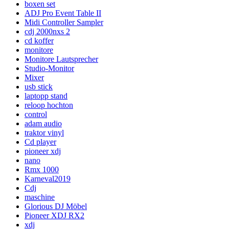
boxen set
ADJ Pro Event Table II
Midi Controller Sampler
cdj 2000nxs 2
cd koffer
monitore
Monitore Lautsprecher
Studio-Monitor
Mixer
usb stick
laptopp stand
reloop hochton
control
adam audio
traktor vinyl
Cd player
pioneer xdj
nano
Rmx 1000
Karneval2019
Cdj
maschine
Glorious DJ Möbel
Pioneer XDJ RX2
xdj