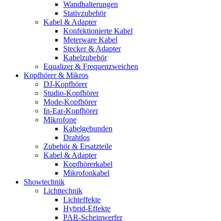
Wandhalterungen
Stativzubehör
Kabel & Adapter
Konfektionierte Kabel
Meterware Kabel
Stecker & Adapter
Kabelzubehör
Equalizer & Frequenzweichen
Kopfhörer & Mikros
DJ-Kopfhörer
Studio-Kopfhörer
Mode-Kopfhörer
In-Ear-Kopfhörer
Mikrofone
Kabelgebunden
Drahtlos
Zubehör & Ersatzteile
Kabel & Adapter
Kopfhörerkabel
Mikrofonkabel
Showtechnik
Lichttechnik
Lichteffekte
Hybrid-Effekte
PAR-Scheinwerfer