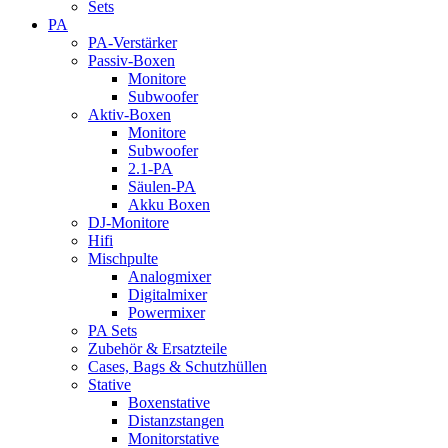
Sets
PA
PA-Verstärker
Passiv-Boxen
Monitore
Subwoofer
Aktiv-Boxen
Monitore
Subwoofer
2.1-PA
Säulen-PA
Akku Boxen
DJ-Monitore
Hifi
Mischpulte
Analogmixer
Digitalmixer
Powermixer
PA Sets
Zubehör & Ersatzteile
Cases, Bags & Schutzhüllen
Stative
Boxenstative
Distanzstangen
Monitorstative