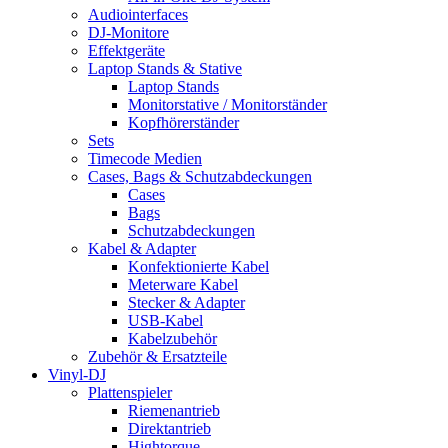
Audiointerfaces
DJ-Monitore
Effektgeräte
Laptop Stands & Stative
Laptop Stands
Monitorstative / Monitorständer
Kopfhörerständer
Sets
Timecode Medien
Cases, Bags & Schutzabdeckungen
Cases
Bags
Schutzabdeckungen
Kabel & Adapter
Konfektionierte Kabel
Meterware Kabel
Stecker & Adapter
USB-Kabel
Kabelzubehör
Zubehör & Ersatzteile
Vinyl-DJ
Plattenspieler
Riemenantrieb
Direktantrieb
Hightorque