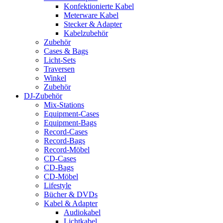
Konfektionierte Kabel
Meterware Kabel
Stecker & Adapter
Kabelzubehör
Zubehör
Cases & Bags
Licht-Sets
Traversen
Winkel
Zubehör
DJ-Zubehör
Mix-Stations
Equipment-Cases
Equipment-Bags
Record-Cases
Record-Bags
Record-Möbel
CD-Cases
CD-Bags
CD-Möbel
Lifestyle
Bücher & DVDs
Kabel & Adapter
Audiokabel
Lichtkabel