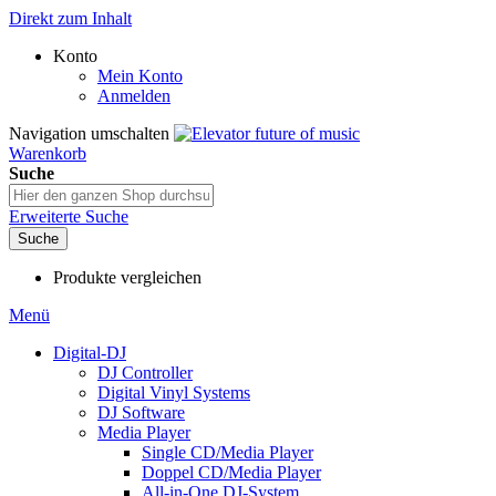
Direkt zum Inhalt
Konto
Mein Konto
Anmelden
Navigation umschalten
Warenkorb
Suche
Erweiterte Suche
Suche
Produkte vergleichen
Menü
Digital-DJ
DJ Controller
Digital Vinyl Systems
DJ Software
Media Player
Single CD/Media Player
Doppel CD/Media Player
All-in-One DJ-System