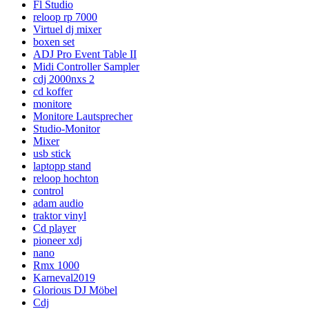
Fl Studio
reloop rp 7000
Virtuel dj mixer
boxen set
ADJ Pro Event Table II
Midi Controller Sampler
cdj 2000nxs 2
cd koffer
monitore
Monitore Lautsprecher
Studio-Monitor
Mixer
usb stick
laptopp stand
reloop hochton
control
adam audio
traktor vinyl
Cd player
pioneer xdj
nano
Rmx 1000
Karneval2019
Glorious DJ Möbel
Cdj