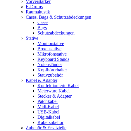
Vorverstärker
E-Drums
Raumakustik
Cases, Bags & Schutzabdeckungen
Cases
Bags
Schutzabdeckungen
Stative
Monitorstative
Boxenstative
Mikrofonstative
Keyboard Stands
Notenständer
Kopfhörerhalter
Stativzubehör
Kabel & Adapter
Konfektionierte Kabel
Meterware Kabel
Stecker & Adapter
Patchkabel
Midi-Kabel
USB-Kabel
Digitalkabel
Kabelzubehör
Zubehör & Ersatzteile