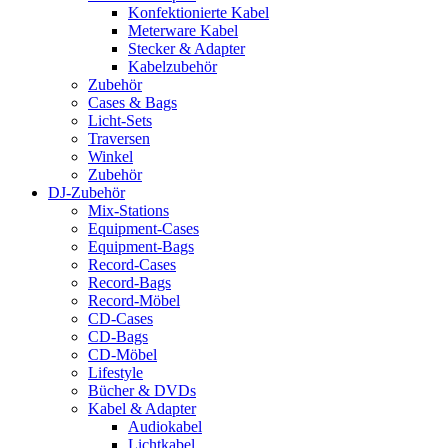
Konfektionierte Kabel
Meterware Kabel
Stecker & Adapter
Kabelzubehör
Zubehör
Cases & Bags
Licht-Sets
Traversen
Winkel
Zubehör
DJ-Zubehör
Mix-Stations
Equipment-Cases
Equipment-Bags
Record-Cases
Record-Bags
Record-Möbel
CD-Cases
CD-Bags
CD-Möbel
Lifestyle
Bücher & DVDs
Kabel & Adapter
Audiokabel
Lichtkabel