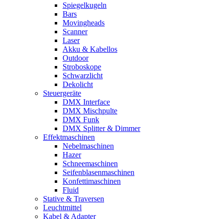
Spiegelkugeln
Bars
Movingheads
Scanner
Laser
Akku & Kabellos
Outdoor
Stroboskope
Schwarzlicht
Dekolicht
Steuergeräte
DMX Interface
DMX Mischpulte
DMX Funk
DMX Splitter & Dimmer
Effektmaschinen
Nebelmaschinen
Hazer
Schneemaschinen
Seifenblasenmaschinen
Konfettimaschinen
Fluid
Stative & Traversen
Leuchtmittel
Kabel & Adapter