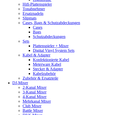
Hifi-Plattenspieler
Tonabnehmer
Ersatznadeln
Slipmats
Cases, Bags & Schutzabdeckungen
Cases
Bags
Schutzabdeckungen
Sets
Plattenspieler + Mixer
Digital Vinyl System Sets
Kabel & Adapter
Konfektionierte Kabel
Meterware Kabel
Stecker & Adapter
Kabelzubehör
Zubehör & Ersatzteile
DJ-Mixer
2-Kanal Mixer
3-Kanal Mixer
4-Kanal Mixer
Mehrkanal Mixer
Club Mixer
Battle Mixer