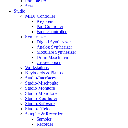
Portable PA
Sets
Studio
MIDI-Controller
Keyboard
Pad-Controller
Fader-Controller
Synthesizer
Digital Synthesizer
Analog Synthesizer
Modulare Synthesizer
Drum Maschinen
Grooveboxen
Workstations
Keyboards & Pianos
Studio-Interfaces
Studio-Mischpulte
Studio-Monitore
Studio-Mikrofone
Studio-Kopfhörer
Studio-Software
Studio-Effekte
Sampler & Recorder
Sampler
Recorder