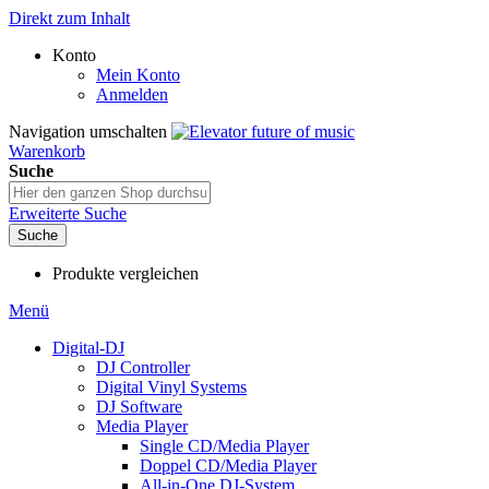
Direkt zum Inhalt
Konto
Mein Konto
Anmelden
Navigation umschalten
Warenkorb
Suche
Erweiterte Suche
Suche
Produkte vergleichen
Menü
Digital-DJ
DJ Controller
Digital Vinyl Systems
DJ Software
Media Player
Single CD/Media Player
Doppel CD/Media Player
All-in-One DJ-System