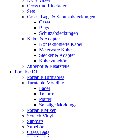
DVS-Mixer
Cross und Linefader
Sets
Cases, Bags & Schutzabdeckungen
Cases
Bags
Schutzabdeckungen
Kabel & Adapter
Konfektionierte Kabel
Meterware Kabel
Stecker & Adapter
Kabelzubehör
Zubehör & Ersatzteile
Portable DJ
Portable Turntables
Turntable Modding
Fader
Tonarm
Platter
Sonstige Moddings
Portable Mixer
Scratch Vinyl
Slipmats
Zubehör
Cases/Bags