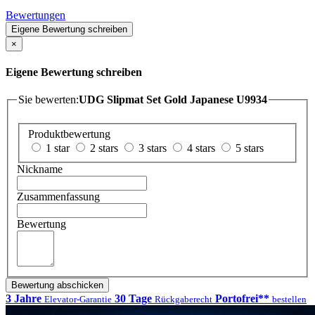
Bewertungen
Eigene Bewertung schreiben
×
Eigene Bewertung schreiben
Sie bewerten:
UDG Slipmat Set Gold Japanese U9934
Produktbewertung
1 star
2 stars
3 stars
4 stars
5 stars
Nickname
Zusammenfassung
Bewertung
Bewertung abschicken
3 Jahre
30 Tage
Portofrei**
Elevator-Garantie
Rückgaberecht
bestellen