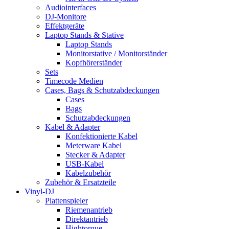
Audiointerfaces
DJ-Monitore
Effektgeräte
Laptop Stands & Stative
Laptop Stands
Monitorstative / Monitorständer
Kopfhörerständer
Sets
Timecode Medien
Cases, Bags & Schutzabdeckungen
Cases
Bags
Schutzabdeckungen
Kabel & Adapter
Konfektionierte Kabel
Meterware Kabel
Stecker & Adapter
USB-Kabel
Kabelzubehör
Zubehör & Ersatzteile
Vinyl-DJ
Plattenspieler
Riemenantrieb
Direktantrieb
Hightorque