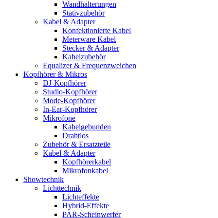
Wandhalterungen
Stativzubehör
Kabel & Adapter
Konfektionierte Kabel
Meterware Kabel
Stecker & Adapter
Kabelzubehör
Equalizer & Frequenzweichen
Kopfhörer & Mikros
DJ-Kopfhörer
Studio-Kopfhörer
Mode-Kopfhörer
In-Ear-Kopfhörer
Mikrofone
Kabelgebunden
Drahtlos
Zubehör & Ersatzteile
Kabel & Adapter
Kopfhörerkabel
Mikrofonkabel
Showtechnik
Lichttechnik
Lichteffekte
Hybrid-Effekte
PAR-Scheinwerfer