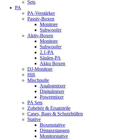
Sets
PA
PA-Verstärker
Passiv-Boxen
Monitore
Subwoofer
Aktiv-Boxen
Monitore
Subwoofer
2.1-PA
Säulen-PA
Akku Boxen
DJ-Monitore
Hifi
Mischpulte
Analogmixer
Digitalmixer
Powermixer
PA Sets
Zubehör & Ersatzteile
Cases, Bags & Schutzhüllen
Stative
Boxenstative
Distanzstangen
Monitorstative