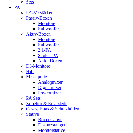
Sets
PA
PA-Verstärker
Passiv-Boxen
Monitore
Subwoofer
Aktiv-Boxen
Monitore
Subwoofer
2.1-PA
Säulen-PA
Akku Boxen
DJ-Monitore
Hifi
Mischpulte
Analogmixer
Digitalmixer
Powermixer
PA Sets
Zubehör & Ersatzteile
Cases, Bags & Schutzhüllen
Stative
Boxenstative
Distanzstangen
Monitorstative