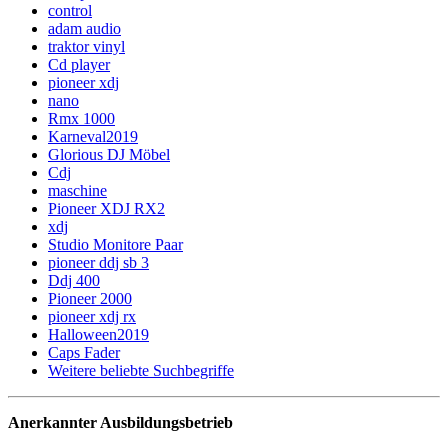
control
adam audio
traktor vinyl
Cd player
pioneer xdj
nano
Rmx 1000
Karneval2019
Glorious DJ Möbel
Cdj
maschine
Pioneer XDJ RX2
xdj
Studio Monitore Paar
pioneer ddj sb 3
Ddj 400
Pioneer 2000
pioneer xdj rx
Halloween2019
Caps Fader
Weitere beliebte Suchbegriffe
Anerkannter Ausbildungsbetrieb