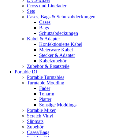
DVS-Mixer
Cross und Linefader
Sets
Cases, Bags & Schutzabdeckungen
Cases
Bags
Schutzabdeckungen
Kabel & Adapter
Konfektionierte Kabel
Meterware Kabel
Stecker & Adapter
Kabelzubehör
Zubehör & Ersatzteile
Portable DJ
Portable Turntables
Turntable Modding
Fader
Tonarm
Platter
Sonstige Moddings
Portable Mixer
Scratch Vinyl
Slipmats
Zubehör
Cases/Bags