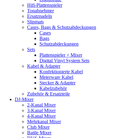
Hifi-Plattenspieler
Tonabnehmer
Ersatznadeln
Slipmats
Cases, Bags & Schutzabdeckungen
Cases
Bags
Schutzabdeckungen
Sets
Plattenspieler + Mixer
Digital Vinyl System Sets
Kabel & Adapter
Konfektionierte Kabel
Meterware Kabel
Stecker & Adapter
Kabelzubehör
Zubehör & Ersatzteile
DJ-Mixer
2-Kanal Mixer
3-Kanal Mixer
4-Kanal Mixer
Mehrkanal Mixer
Club Mixer
Battle Mixer