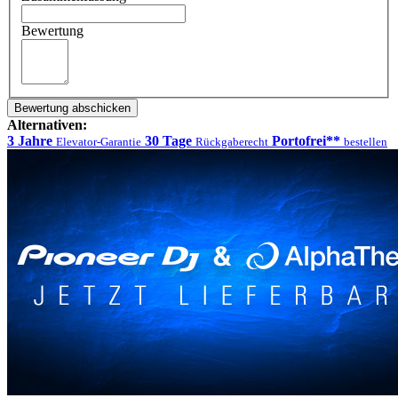
Bewertung
Bewertung abschicken
Alternativen:
3 Jahre
30 Tage
Portofrei**
Elevator-Garantie
Rückgaberecht
bestellen