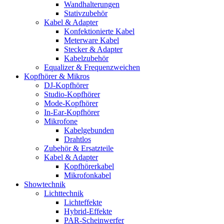
Wandhalterungen
Stativzubehör
Kabel & Adapter
Konfektionierte Kabel
Meterware Kabel
Stecker & Adapter
Kabelzubehör
Equalizer & Frequenzweichen
Kopfhörer & Mikros
DJ-Kopfhörer
Studio-Kopfhörer
Mode-Kopfhörer
In-Ear-Kopfhörer
Mikrofone
Kabelgebunden
Drahtlos
Zubehör & Ersatzteile
Kabel & Adapter
Kopfhörerkabel
Mikrofonkabel
Showtechnik
Lichttechnik
Lichteffekte
Hybrid-Effekte
PAR-Scheinwerfer