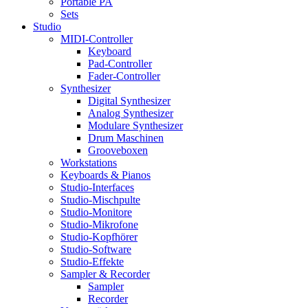
Portable PA
Sets
Studio
MIDI-Controller
Keyboard
Pad-Controller
Fader-Controller
Synthesizer
Digital Synthesizer
Analog Synthesizer
Modulare Synthesizer
Drum Maschinen
Grooveboxen
Workstations
Keyboards & Pianos
Studio-Interfaces
Studio-Mischpulte
Studio-Monitore
Studio-Mikrofone
Studio-Kopfhörer
Studio-Software
Studio-Effekte
Sampler & Recorder
Sampler
Recorder