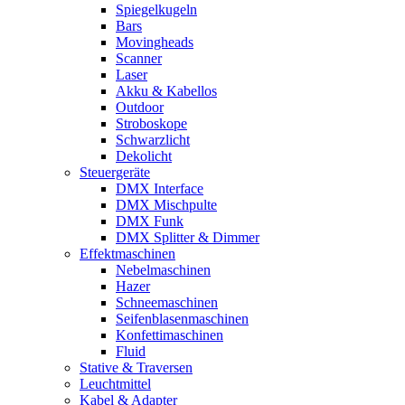
Spiegelkugeln
Bars
Movingheads
Scanner
Laser
Akku & Kabellos
Outdoor
Stroboskope
Schwarzlicht
Dekolicht
Steuergeräte
DMX Interface
DMX Mischpulte
DMX Funk
DMX Splitter & Dimmer
Effektmaschinen
Nebelmaschinen
Hazer
Schneemaschinen
Seifenblasenmaschinen
Konfettimaschinen
Fluid
Stative & Traversen
Leuchtmittel
Kabel & Adapter