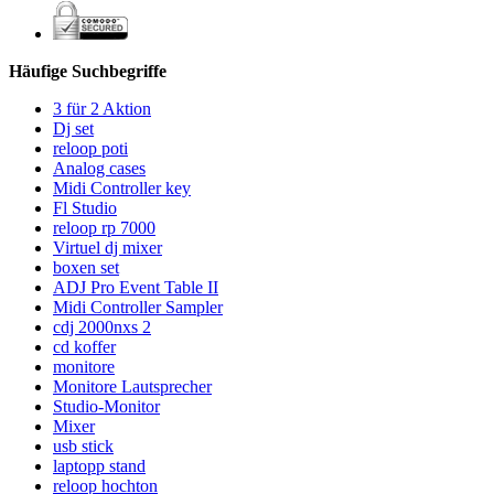
Häufige Suchbegriffe
3 für 2 Aktion
Dj set
reloop poti
Analog cases
Midi Controller key
Fl Studio
reloop rp 7000
Virtuel dj mixer
boxen set
ADJ Pro Event Table II
Midi Controller Sampler
cdj 2000nxs 2
cd koffer
monitore
Monitore Lautsprecher
Studio-Monitor
Mixer
usb stick
laptopp stand
reloop hochton