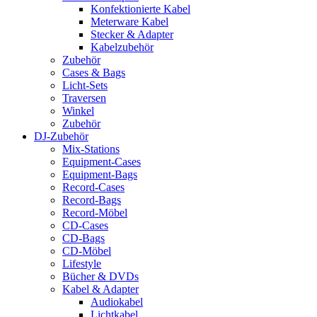
Konfektionierte Kabel
Meterware Kabel
Stecker & Adapter
Kabelzubehör
Zubehör
Cases & Bags
Licht-Sets
Traversen
Winkel
Zubehör
DJ-Zubehör
Mix-Stations
Equipment-Cases
Equipment-Bags
Record-Cases
Record-Bags
Record-Möbel
CD-Cases
CD-Bags
CD-Möbel
Lifestyle
Bücher & DVDs
Kabel & Adapter
Audiokabel
Lichtkabel