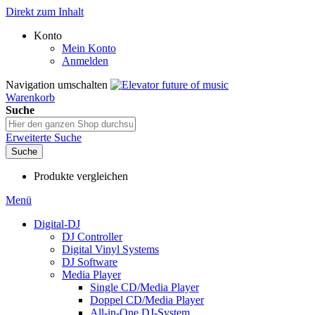
Direkt zum Inhalt
Konto
Mein Konto
Anmelden
Navigation umschalten
Warenkorb
Suche
Erweiterte Suche
Suche
Produkte vergleichen
Menü
Digital-DJ
DJ Controller
Digital Vinyl Systems
DJ Software
Media Player
Single CD/Media Player
Doppel CD/Media Player
All-in-One DJ-System