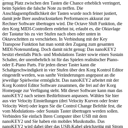
genug Platz zwischen den Tasten die Chance erheblich verringert,
beim Spielen die falsche Note zu treffen. Die
Anschlagsempfindlichkeit der Tasten wurde noch feiner justiert,
damit jede Ihrer ausdrucksstarken Performances akkurat zur
Rechner Software übertragen wird. Die Octave Shift Funktion, die
den Korg MIDI-Controllern entlehnt ist, erlaubt es, die Oktavlage
der Tastatur bis zu vier Stufen nach oben oder unten in
Oktavschritten zu verschieben. In Verbindung mit der Key
Transpose Funktion hat man somit den Zugang zum gesamten
MIDI-Notenumfang. Doch damit nicht genug: Das nanoKEY2
besitzt ebenfalls Pitch- und Modulations Taster sowie einen Sustain
Schalter, der unentbehrlich ist für das Spielen realistischer Piano-
oder E-Piano Parts. Für jeden dieser Taster kann die
Schaltgeschwindigkeit in vier Stufen über den Korg Kontrol Editor
eingestellt werden, was sanfte Veränderungen angepasst an die
jeweilige Spielweise ermöglicht. Das nanoKEY2 arbeitet mit der
Korg Kontrol Editor Software zusammen, die frei auf der Korg
Homepage zur Verfügung steht. Mit dieser Software kann man das
nanoKEY2 nach seinen Bedürfnissen anpassen. Wählen Sie hier
aus vier Velocity Einstellungen (drei Velocity Kurven oder fester
Velocity Wert) oder legen Sie die Control Change Befehle fest, die
vom Modulations- oder Sustain Taster übertragen werden sollen.
Verbinden Sie einfach Ihren Computer über USB mit dem
nanoKEY2 und Sie haben ein mobiles Musikstudio. Das
nanoKEY2 wird dabei über das USB-Kabel gleichzeitig mit Strom