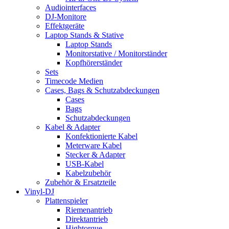
Audiointerfaces
DJ-Monitore
Effektgeräte
Laptop Stands & Stative
Laptop Stands
Monitorstative / Monitorständer
Kopfhörerständer
Sets
Timecode Medien
Cases, Bags & Schutzabdeckungen
Cases
Bags
Schutzabdeckungen
Kabel & Adapter
Konfektionierte Kabel
Meterware Kabel
Stecker & Adapter
USB-Kabel
Kabelzubehör
Zubehör & Ersatzteile
Vinyl-DJ
Plattenspieler
Riemenantrieb
Direktantrieb
Hightorque