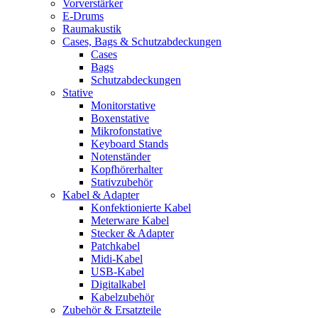
Vorverstärker
E-Drums
Raumakustik
Cases, Bags & Schutzabdeckungen
Cases
Bags
Schutzabdeckungen
Stative
Monitorstative
Boxenstative
Mikrofonstative
Keyboard Stands
Notenständer
Kopfhörerhalter
Stativzubehör
Kabel & Adapter
Konfektionierte Kabel
Meterware Kabel
Stecker & Adapter
Patchkabel
Midi-Kabel
USB-Kabel
Digitalkabel
Kabelzubehör
Zubehör & Ersatzteile