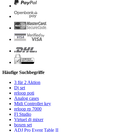
Häufige Suchbegriffe
3 für 2 Aktion
Dj set
reloop poti
Analog cases
Midi Controller key
reloop rp 7000
Fl Studio
Virtuel dj mixer
boxen set
ADJ Pro Event Table II