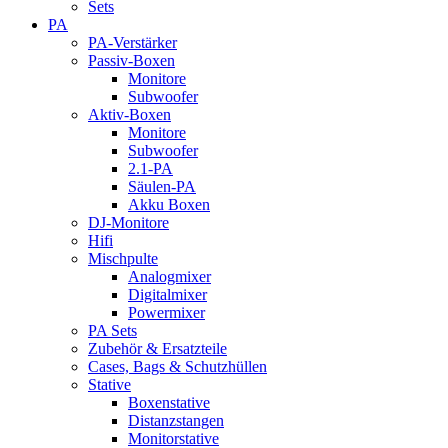
Sets
PA
PA-Verstärker
Passiv-Boxen
Monitore
Subwoofer
Aktiv-Boxen
Monitore
Subwoofer
2.1-PA
Säulen-PA
Akku Boxen
DJ-Monitore
Hifi
Mischpulte
Analogmixer
Digitalmixer
Powermixer
PA Sets
Zubehör & Ersatzteile
Cases, Bags & Schutzhüllen
Stative
Boxenstative
Distanzstangen
Monitorstative