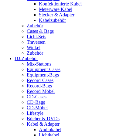
Konfektionierte Kabel
Meterware Kabel
Stecker & Adapter
Kabelzubehör
Zubehör
Cases & Bags
Licht-Sets
Traversen
Winkel
Zubehör
DJ-Zubehör
Mix-Stations
Equipment-Cases
Equipment-Bags
Record-Cases
Record-Bags
Record-Möbel
CD-Cases
CD-Bags
CD-Möbel
Lifestyle
Bücher & DVDs
Kabel & Adapter
Audiokabel
Lichtkabel