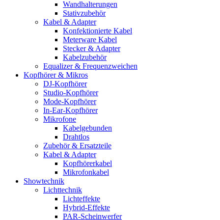
Wandhalterungen
Stativzubehör
Kabel & Adapter
Konfektionierte Kabel
Meterware Kabel
Stecker & Adapter
Kabelzubehör
Equalizer & Frequenzweichen
Kopfhörer & Mikros
DJ-Kopfhörer
Studio-Kopfhörer
Mode-Kopfhörer
In-Ear-Kopfhörer
Mikrofone
Kabelgebunden
Drahtlos
Zubehör & Ersatzteile
Kabel & Adapter
Kopfhörerkabel
Mikrofonkabel
Showtechnik
Lichttechnik
Lichteffekte
Hybrid-Effekte
PAR-Scheinwerfer