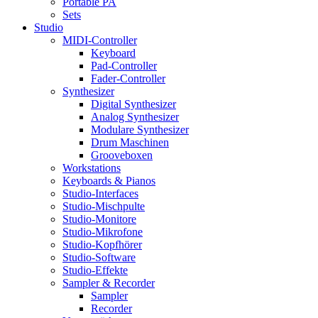
Portable PA
Sets
Studio
MIDI-Controller
Keyboard
Pad-Controller
Fader-Controller
Synthesizer
Digital Synthesizer
Analog Synthesizer
Modulare Synthesizer
Drum Maschinen
Grooveboxen
Workstations
Keyboards & Pianos
Studio-Interfaces
Studio-Mischpulte
Studio-Monitore
Studio-Mikrofone
Studio-Kopfhörer
Studio-Software
Studio-Effekte
Sampler & Recorder
Sampler
Recorder