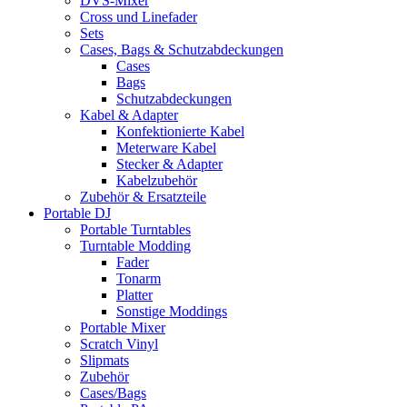
DVS-Mixer
Cross und Linefader
Sets
Cases, Bags & Schutzabdeckungen
Cases
Bags
Schutzabdeckungen
Kabel & Adapter
Konfektionierte Kabel
Meterware Kabel
Stecker & Adapter
Kabelzubehör
Zubehör & Ersatzteile
Portable DJ
Portable Turntables
Turntable Modding
Fader
Tonarm
Platter
Sonstige Moddings
Portable Mixer
Scratch Vinyl
Slipmats
Zubehör
Cases/Bags