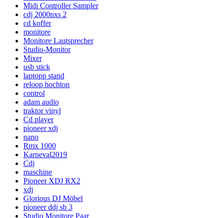
Midi Controller Sampler
cdj 2000nxs 2
cd koffer
monitore
Monitore Lautsprecher
Studio-Monitor
Mixer
usb stick
laptopp stand
reloop hochton
control
adam audio
traktor vinyl
Cd player
pioneer xdj
nano
Rmx 1000
Karneval2019
Cdj
maschine
Pioneer XDJ RX2
xdj
Glorious DJ Möbel
pioneer ddj sb 3
Studio Monitore Paar