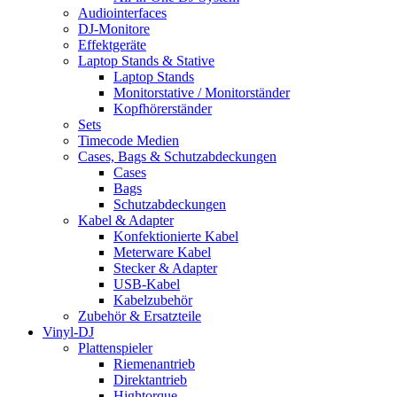
Audiointerfaces
DJ-Monitore
Effektgeräte
Laptop Stands & Stative
Laptop Stands
Monitorstative / Monitorständer
Kopfhörerständer
Sets
Timecode Medien
Cases, Bags & Schutzabdeckungen
Cases
Bags
Schutzabdeckungen
Kabel & Adapter
Konfektionierte Kabel
Meterware Kabel
Stecker & Adapter
USB-Kabel
Kabelzubehör
Zubehör & Ersatzteile
Vinyl-DJ
Plattenspieler
Riemenantrieb
Direktantrieb
Hightorque