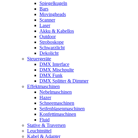
Spiegelkugeln
Bars
Movingheads
Scanner
Laser
Akku & Kabellos
Outdoor
Stroboskope
Schwarzlicht
Dekolicht
Steuergeräte
DMX Interface
DMX Mischpulte
DMX Funk
DMX Splitter & Dimmer
Effektmaschinen
Nebelmaschinen
Hazer
Schneemaschinen
Seifenblasenmaschinen
Konfettimaschinen
Fluid
Stative & Traversen
Leuchtmittel
Kabel & Adapter