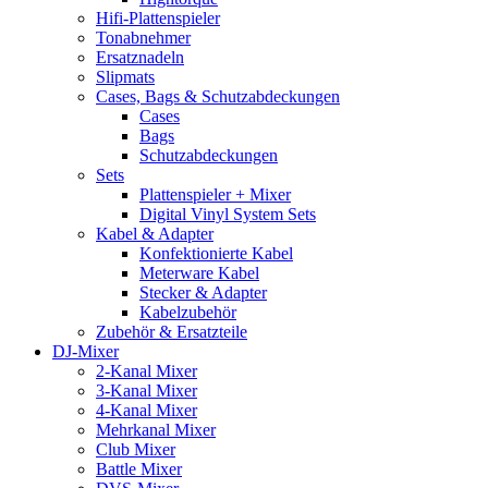
Hifi-Plattenspieler
Tonabnehmer
Ersatznadeln
Slipmats
Cases, Bags & Schutzabdeckungen
Cases
Bags
Schutzabdeckungen
Sets
Plattenspieler + Mixer
Digital Vinyl System Sets
Kabel & Adapter
Konfektionierte Kabel
Meterware Kabel
Stecker & Adapter
Kabelzubehör
Zubehör & Ersatzteile
DJ-Mixer
2-Kanal Mixer
3-Kanal Mixer
4-Kanal Mixer
Mehrkanal Mixer
Club Mixer
Battle Mixer