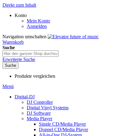
Direkt zum Inhalt
Konto
Mein Konto
Anmelden
Navigation umschalten
Warenkorb
Suche
Erweiterte Suche
Suche
Produkte vergleichen
Menü
Digital-DJ
DJ Controller
Digital Vinyl Systems
DJ Software
Media Player
Single CD/Media Player
Doppel CD/Media Player
All-in-One DJ-System