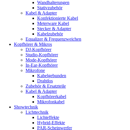
Wandhalterungen
Stativzubehör
Kabel & Adapter
Konfektionierte Kabel
Meterware Kabel
Stecker & Adapter
Kabelzubehör
Equalizer & Frequenzweichen
Kopfhörer & Mikros
DJ-Kopfhörer
Studio-Kopfhörer
Mode-Kopfhörer
In-Ear-Kopfhörer
Mikrofone
Kabelgebunden
Drahtlos
Zubehör & Ersatzteile
Kabel & Adapter
Kopfhörerkabel
Mikrofonkabel
Showtechnik
Lichttechnik
Lichteffekte
Hybrid-Effekte
PAR-Scheinwerfer