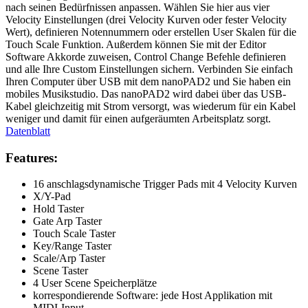
nach seinen Bedürfnissen anpassen. Wählen Sie hier aus vier
Velocity Einstellungen (drei Velocity Kurven oder fester Velocity
Wert), definieren Notennummern oder erstellen User Skalen für die
Touch Scale Funktion. Außerdem können Sie mit der Editor
Software Akkorde zuweisen, Control Change Befehle definieren
und alle Ihre Custom Einstellungen sichern. Verbinden Sie einfach
Ihren Computer über USB mit dem nanoPAD2 und Sie haben ein
mobiles Musikstudio. Das nanoPAD2 wird dabei über das USB-
Kabel gleichzeitig mit Strom versorgt, was wiederum für ein Kabel
weniger und damit für einen aufgeräumten Arbeitsplatz sorgt.
Datenblatt
Features:
16 anschlagsdynamische Trigger Pads mit 4 Velocity Kurven
X/Y-Pad
Hold Taster
Gate Arp Taster
Touch Scale Taster
Key/Range Taster
Scale/Arp Taster
Scene Taster
4 User Scene Speicherplätze
korrespondierende Software: jede Host Applikation mit
MIDI-Input