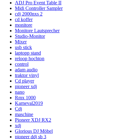
ADJ Pro Event Table II
Midi Controller Sampler
cdj 2000nxs 2
cd koffer
monitore
Monitore Lautsprecher
Studio-Monitor
Mixer
usb stick
laptopp stand
reloop hochton
control
adam audio
traktor vinyl
Cd player
pioneer xdj
nano
Rmx 1000
Karneval2019
Cdj
maschine
Pioneer XDJ RX2
xdj
Glorious DJ Möbel
pioneer ddj sb 3