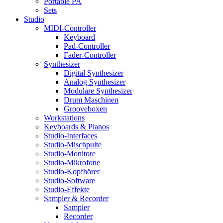
Portable PA
Sets
Studio
MIDI-Controller
Keyboard
Pad-Controller
Fader-Controller
Synthesizer
Digital Synthesizer
Analog Synthesizer
Modulare Synthesizer
Drum Maschinen
Grooveboxen
Workstations
Keyboards & Pianos
Studio-Interfaces
Studio-Mischpulte
Studio-Monitore
Studio-Mikrofone
Studio-Kopfhörer
Studio-Software
Studio-Effekte
Sampler & Recorder
Sampler
Recorder