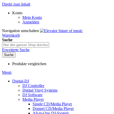
Direkt zum Inhalt
Konto
Mein Konto
Anmelden
Navigation umschalten
Warenkorb
Suche
Erweiterte Suche
Suche
Produkte vergleichen
Menü
Digital-DJ
DJ Controller
Digital Vinyl Systems
DJ Software
Media Player
Single CD/Media Player
Doppel CD/Media Player
All-in-One DJ-System