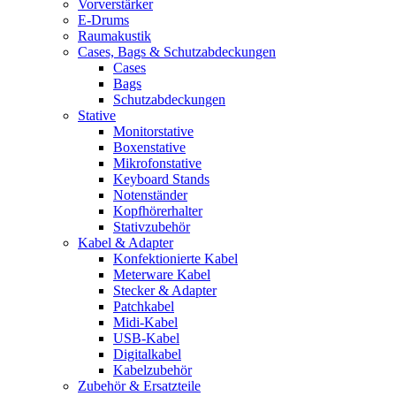
Vorverstärker
E-Drums
Raumakustik
Cases, Bags & Schutzabdeckungen
Cases
Bags
Schutzabdeckungen
Stative
Monitorstative
Boxenstative
Mikrofonstative
Keyboard Stands
Notenständer
Kopfhörerhalter
Stativzubehör
Kabel & Adapter
Konfektionierte Kabel
Meterware Kabel
Stecker & Adapter
Patchkabel
Midi-Kabel
USB-Kabel
Digitalkabel
Kabelzubehör
Zubehör & Ersatzteile