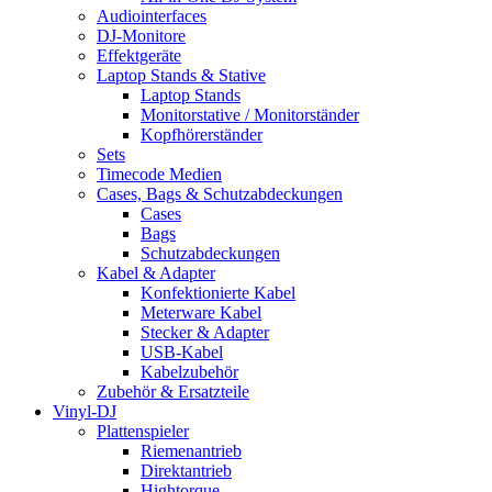
Audiointerfaces
DJ-Monitore
Effektgeräte
Laptop Stands & Stative
Laptop Stands
Monitorstative / Monitorständer
Kopfhörerständer
Sets
Timecode Medien
Cases, Bags & Schutzabdeckungen
Cases
Bags
Schutzabdeckungen
Kabel & Adapter
Konfektionierte Kabel
Meterware Kabel
Stecker & Adapter
USB-Kabel
Kabelzubehör
Zubehör & Ersatzteile
Vinyl-DJ
Plattenspieler
Riemenantrieb
Direktantrieb
Hightorque