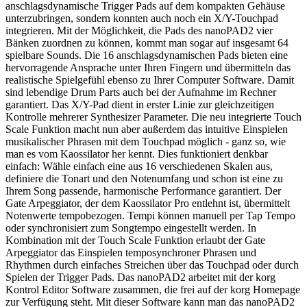
anschlagsdynamische Trigger Pads auf dem kompakten Gehäuse
unterzubringen, sondern konnten auch noch ein X/Y-Touchpad
integrieren. Mit der Möglichkeit, die Pads des nanoPAD2 vier
Bänken zuordnen zu können, kommt man sogar auf insgesamt 64
spielbare Sounds. Die 16 anschlagsdynamischen Pads bieten eine
hervorragende Ansprache unter Ihren Fingern und übermitteln das
realistische Spielgefühl ebenso zu Ihrer Computer Software. Damit
sind lebendige Drum Parts auch bei der Aufnahme im Rechner
garantiert. Das X/Y-Pad dient in erster Linie zur gleichzeitigen
Kontrolle mehrerer Synthesizer Parameter. Die neu integrierte Touch
Scale Funktion macht nun aber außerdem das intuitive Einspielen
musikalischer Phrasen mit dem Touchpad möglich - ganz so, wie
man es vom Kaossilator her kennt. Dies funktioniert denkbar
einfach: Wähle einfach eine aus 16 verschiedenen Skalen aus,
definiere die Tonart und den Notenumfang und schon ist eine zu
Ihrem Song passende, harmonische Performance garantiert. Der
Gate Arpeggiator, der dem Kaossilator Pro entlehnt ist, übermittelt
Notenwerte tempobezogen. Tempi können manuell per Tap Tempo
oder synchronisiert zum Songtempo eingestellt werden. In
Kombination mit der Touch Scale Funktion erlaubt der Gate
Arpeggiator das Einspielen temposynchroner Phrasen und
Rhythmen durch einfaches Streichen über das Touchpad oder durch
Spielen der Trigger Pads. Das nanoPAD2 arbeitet mit der korg
Kontrol Editor Software zusammen, die frei auf der korg Homepage
zur Verfügung steht. Mit dieser Software kann man das nanoPAD2