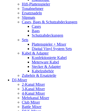
Hifi-Plattenspieler
Tonabnehmer
Ersatznadeln
Slipmats
Cases, Bags & Schutzabdeckungen
Cases
Bags
Schutzabdeckungen
Sets
Plattenspieler + Mixer
Digital Vinyl System Sets
Kabel & Adapter
Konfektionierte Kabel
Meterware Kabel
Stecker & Adapter
Kabelzubehör
Zubehör & Ersatzteile
DJ-Mixer
2-Kanal Mixer
3-Kanal Mixer
4-Kanal Mixer
Mehrkanal Mixer
Club Mixer
Battle Mixer