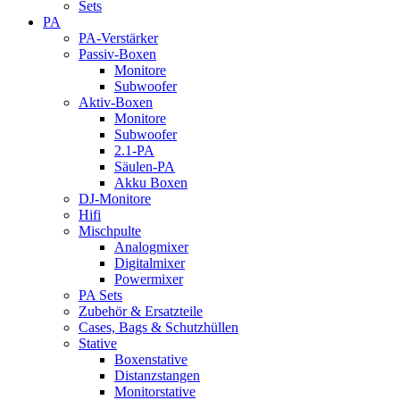
Sets
PA
PA-Verstärker
Passiv-Boxen
Monitore
Subwoofer
Aktiv-Boxen
Monitore
Subwoofer
2.1-PA
Säulen-PA
Akku Boxen
DJ-Monitore
Hifi
Mischpulte
Analogmixer
Digitalmixer
Powermixer
PA Sets
Zubehör & Ersatzteile
Cases, Bags & Schutzhüllen
Stative
Boxenstative
Distanzstangen
Monitorstative