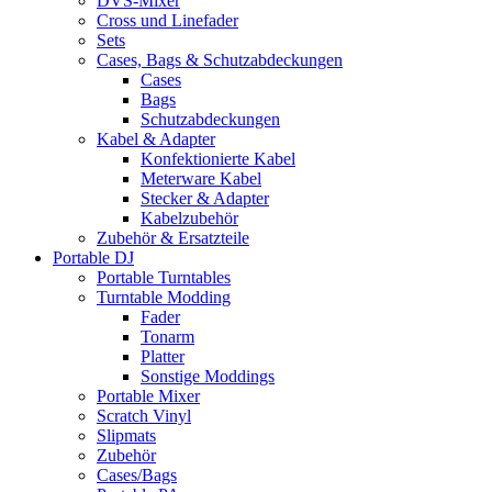
DVS-Mixer
Cross und Linefader
Sets
Cases, Bags & Schutzabdeckungen
Cases
Bags
Schutzabdeckungen
Kabel & Adapter
Konfektionierte Kabel
Meterware Kabel
Stecker & Adapter
Kabelzubehör
Zubehör & Ersatzteile
Portable DJ
Portable Turntables
Turntable Modding
Fader
Tonarm
Platter
Sonstige Moddings
Portable Mixer
Scratch Vinyl
Slipmats
Zubehör
Cases/Bags