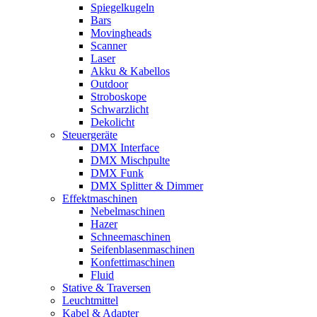
Spiegelkugeln
Bars
Movingheads
Scanner
Laser
Akku & Kabellos
Outdoor
Stroboskope
Schwarzlicht
Dekolicht
Steuergeräte
DMX Interface
DMX Mischpulte
DMX Funk
DMX Splitter & Dimmer
Effektmaschinen
Nebelmaschinen
Hazer
Schneemaschinen
Seifenblasenmaschinen
Konfettimaschinen
Fluid
Stative & Traversen
Leuchtmittel
Kabel & Adapter