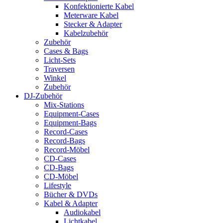
Konfektionierte Kabel
Meterware Kabel
Stecker & Adapter
Kabelzubehör
Zubehör
Cases & Bags
Licht-Sets
Traversen
Winkel
Zubehör
DJ-Zubehör
Mix-Stations
Equipment-Cases
Equipment-Bags
Record-Cases
Record-Bags
Record-Möbel
CD-Cases
CD-Bags
CD-Möbel
Lifestyle
Bücher & DVDs
Kabel & Adapter
Audiokabel
Lichtkabel