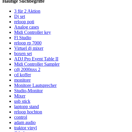
Häufige Suchbegriffe
3 für 2 Aktion
Dj set
reloop poti
Analog cases
Midi Controller key
Fl Studio
reloop rp 7000
Virtuel dj mixer
boxen set
ADJ Pro Event Table II
Midi Controller Sampler
cdj 2000nxs 2
cd koffer
monitore
Monitore Lautsprecher
Studio-Monitor
Mixer
usb stick
laptopp stand
reloop hochton
control
adam audio
traktor vinyl