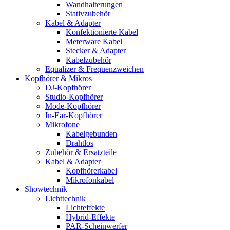
Wandhalterungen
Stativzubehör
Kabel & Adapter
Konfektionierte Kabel
Meterware Kabel
Stecker & Adapter
Kabelzubehör
Equalizer & Frequenzweichen
Kopfhörer & Mikros
DJ-Kopfhörer
Studio-Kopfhörer
Mode-Kopfhörer
In-Ear-Kopfhörer
Mikrofone
Kabelgebunden
Drahtlos
Zubehör & Ersatzteile
Kabel & Adapter
Kopfhörerkabel
Mikrofonkabel
Showtechnik
Lichttechnik
Lichteffekte
Hybrid-Effekte
PAR-Scheinwerfer