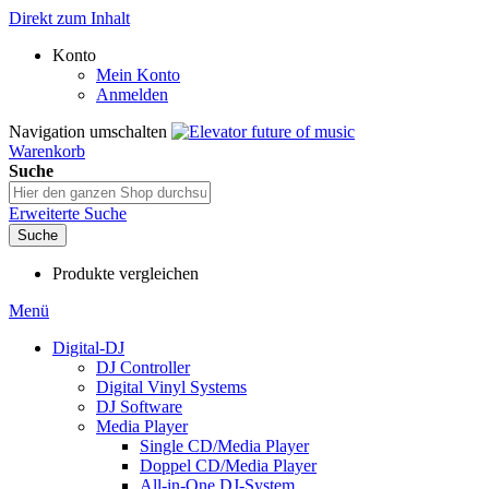
Direkt zum Inhalt
Konto
Mein Konto
Anmelden
Navigation umschalten
Warenkorb
Suche
Erweiterte Suche
Suche
Produkte vergleichen
Menü
Digital-DJ
DJ Controller
Digital Vinyl Systems
DJ Software
Media Player
Single CD/Media Player
Doppel CD/Media Player
All-in-One DJ-System