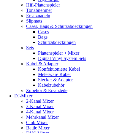
Hifi-Plattenspieler
Tonabnehmer
Ersatznadeln
Slipmats
Cases, Bags & Schutzabdeckungen
Cases
Bags
Schutzabdeckungen
Sets
Plattenspieler + Mixer
Digital Vinyl System Sets
Kabel & Adapter
Konfektionierte Kabel
Meterware Kabel
Stecker & Adapter
Kabelzubehör
Zubehör & Ersatzteile
DJ-Mixer
2-Kanal Mixer
3-Kanal Mixer
4-Kanal Mixer
Mehrkanal Mixer
Club Mixer
Battle Mixer