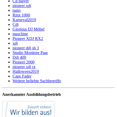
Cd player
pioneer xdj
nano
Rmx 1000
Karneval2019
Cdj
Glorious DJ Möbel
maschine
Pioneer XDJ RX2
xdj
pioneer ddj sb 3
Studio Monitore Paar
Ddj 400
Pioneer 2000
pioneer xdj rx
Halloween2019
Caps Fader
Weitere beliebte Suchbegriffe
Anerkannter Ausbildungsbetrieb