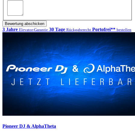
Bewertung abschicken
3 Jahre
30 Tage
Portofrei**
Elevator-Garantie
Rückgaberecht
bestellen
Pioneer DJ & AlphaTheta