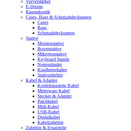
Vorverstärker
E-Drums
Raumakustik
Cases, Bags & Schutzabdeckungen
Cases
Bags
Schutzabdeckungen
Stative
Monitorstative
Boxenstative
Mikrofonstative
Keyboard Stands
Notenständer
Kopfhörerhalter
Stativzubehör
Kabel & Adapter
Konfektionierte Kabel
Meterware Kabel
Stecker & Adapter
Patchkabel
Midi-Kabel
USB-Kabel
Digitalkabel
Kabelzubehör
Zubehör & Ersatzteile