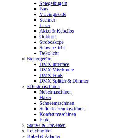
Spiegelkugeln
Bars
Movingheads
Scanner
Laser
Akku & Kabellos
Outdoor
Stroboskope
Schwarzlicht
Dekolicht
Steuergeräte
DMX Interface
DMX Mischpulte
DMX Funk
DMX Splitter & Dimmer
Effektmaschinen
Nebelmaschinen
Hazer
Schneemaschinen
Seifenblasenmaschinen
Konfettimaschinen
Fluid
Stative & Traversen
Leuchtmittel
Kabel & Adapter