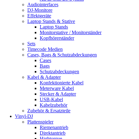
Audiointerfaces
DJ-Monitore
Effektgeräte
Laptop Stands & Stative
Laptop Stands
Monitorstative / Monitorständer
Kopfhörerständer
Sets
Timecode Medien
Cases, Bags & Schutzabdeckungen
Cases
Bags
Schutzabdeckungen
Kabel & Adapter
Konfektionierte Kabel
Meterware Kabel
Stecker & Adapter
USB-Kabel
Kabelzubehör
Zubehör & Ersatzteile
Vinyl-DJ
Plattenspieler
Riemenantrieb
Direktantrieb
Hightorque