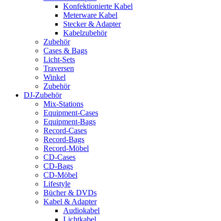
Konfektionierte Kabel
Meterware Kabel
Stecker & Adapter
Kabelzubehör
Zubehör
Cases & Bags
Licht-Sets
Traversen
Winkel
Zubehör
DJ-Zubehör
Mix-Stations
Equipment-Cases
Equipment-Bags
Record-Cases
Record-Bags
Record-Möbel
CD-Cases
CD-Bags
CD-Möbel
Lifestyle
Bücher & DVDs
Kabel & Adapter
Audiokabel
Lichtkabel