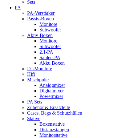
Sets
PA
PA-Verstärker
Passiv-Boxen
Monitore
Subwoofer
Aktiv-Boxen
Monitore
Subwoofer
2.1-PA
Säulen-PA
Akku Boxen
DJ-Monitore
Hifi
Mischpulte
Analogmixer
Digitalmixer
Powermixer
PA Sets
Zubehör & Ersatzteile
Cases, Bags & Schutzhüllen
Stative
Boxenstative
Distanzstangen
Monitorstative