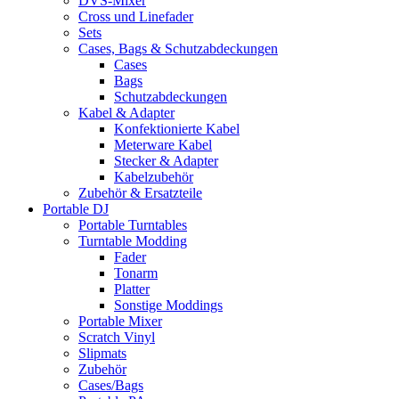
DVS-Mixer
Cross und Linefader
Sets
Cases, Bags & Schutzabdeckungen
Cases
Bags
Schutzabdeckungen
Kabel & Adapter
Konfektionierte Kabel
Meterware Kabel
Stecker & Adapter
Kabelzubehör
Zubehör & Ersatzteile
Portable DJ
Portable Turntables
Turntable Modding
Fader
Tonarm
Platter
Sonstige Moddings
Portable Mixer
Scratch Vinyl
Slipmats
Zubehör
Cases/Bags