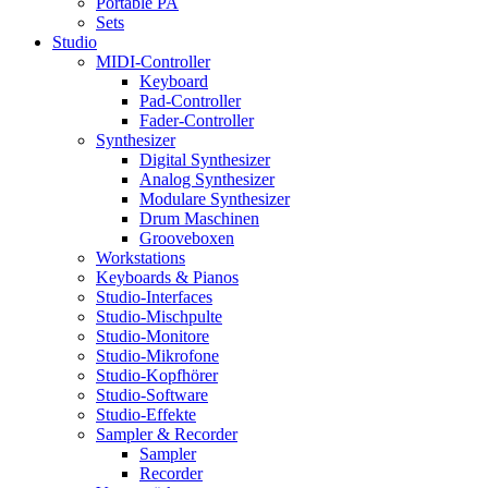
Portable PA
Sets
Studio
MIDI-Controller
Keyboard
Pad-Controller
Fader-Controller
Synthesizer
Digital Synthesizer
Analog Synthesizer
Modulare Synthesizer
Drum Maschinen
Grooveboxen
Workstations
Keyboards & Pianos
Studio-Interfaces
Studio-Mischpulte
Studio-Monitore
Studio-Mikrofone
Studio-Kopfhörer
Studio-Software
Studio-Effekte
Sampler & Recorder
Sampler
Recorder