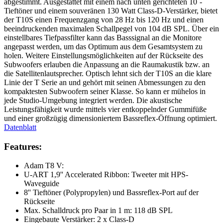
abgestimmt. Ausgestattet mit einem nach unten gerichteten 10˝-
Tieftöner und einem souveränen 130 Watt Class-D-Verstärker, bietet
der T10S einen Frequenzgang von 28 Hz bis 120 Hz und einen
beeindruckenden maximalen Schallpegel von 104 dB SPL. Über ein
einstellbares Tiefpassfilter kann das Basssignal an die Monitore
angepasst werden, um das Optimum aus dem Gesamtsystem zu
holen. Weitere Einstellungsmöglichkeiten auf der Rückseite des
Subwoofers erlauben die Anpassung an die Raumakustik bzw. an
die Satellitenlautsprecher. Optisch lehnt sich der T10S an die klare
Linie der T Serie an und gehört mit seinen Abmessungen zu den
kompaktesten Subwoofern seiner Klasse. So kann er mühelos in
jede Studio-Umgebung integriert werden. Die akustische
Leistungsfähigkeit wurde mittels vier entkoppelnder Gummifüße
und einer großzügig dimensioniertem Bassreflex-Öffnung optimiert.
Datenblatt
Features:
Adam T8 V:
U-ART 1,9'' Accelerated Ribbon: Tweeter mit HPS-
Waveguide
8'' Tieftöner (Polypropylen) und Bassreflex-Port auf der
Rückseite
Max. Schalldruck pro Paar in 1 m: 118 dB SPL
Eingebaute Verstärker: 2 x Class-D