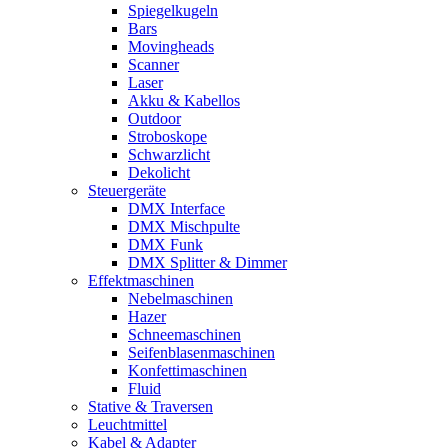
Spiegelkugeln
Bars
Movingheads
Scanner
Laser
Akku & Kabellos
Outdoor
Stroboskope
Schwarzlicht
Dekolicht
Steuergeräte
DMX Interface
DMX Mischpulte
DMX Funk
DMX Splitter & Dimmer
Effektmaschinen
Nebelmaschinen
Hazer
Schneemaschinen
Seifenblasenmaschinen
Konfettimaschinen
Fluid
Stative & Traversen
Leuchtmittel
Kabel & Adapter