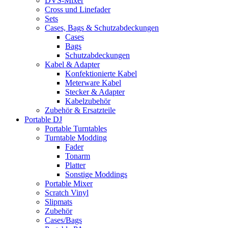
DVS-Mixer
Cross und Linefader
Sets
Cases, Bags & Schutzabdeckungen
Cases
Bags
Schutzabdeckungen
Kabel & Adapter
Konfektionierte Kabel
Meterware Kabel
Stecker & Adapter
Kabelzubehör
Zubehör & Ersatzteile
Portable DJ
Portable Turntables
Turntable Modding
Fader
Tonarm
Platter
Sonstige Moddings
Portable Mixer
Scratch Vinyl
Slipmats
Zubehör
Cases/Bags