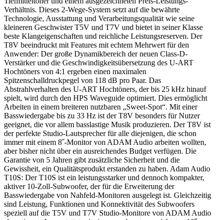
Tiefmitteltöner und einem ausgezeichneten Preis-Leistungs-
Verhältnis. Dieses 2-Wege-System setzt auf die bewährte
Technologie, Ausstattung und Verarbeitungsqualität wie seine
kleineren Geschwister T5V und T7V und bietet in seiner Klasse
beste Klangeigenschaften und reichliche Leistungsreserven. Der
T8V beeindruckt mit Features mit echtem Mehrwert für den
Anwender: Der große Dynamikbereich der neuen Class-D-
Verstärker und die Geschwindigkeitsübersetzung des U-ART
Hochtöners von 4:1 ergeben einen maximalen
Spitzenschalldruckpegel von 118 dB pro Paar. Das
Abstrahlverhalten des U-ART Hochtöners, der bis 25 kHz hinauf
spielt, wird durch den HPS Waveguide optimiert. Dies ermöglicht
Arbeiten in einem breiteren nutzbaren „Sweet-Spot“. Mit einer
Basswiedergabe bis zu 33 Hz ist der T8V besonders für Nutzer
geeignet, die vor allem basslastige Musik produzieren. Der T8V ist
der perfekte Studio-Lautsprecher für alle diejenigen, die schon
immer mit einem 8˝-Monitor von ADAM Audio arbeiten wollten,
aber bisher nicht über ein ausreichendes Budget verfügen. Die
Garantie von 5 Jahren gibt zusätzliche Sicherheit und die
Gewissheit, ein Qualitätsprodukt erstanden zu haben. Adam Audio
T10S: Der T10S ist ein leistungsstarker und dennoch kompakter,
aktiver 10-Zoll-Subwoofer, der für die Erweiterung der
Basswiedergabe von Nahfeld-Monitoren ausgelegt ist. Gleichzeitig
sind Leistung, Funktionen und Konnektivität des Subwoofers
speziell auf die T5V und T7V Studio-Monitore von ADAM Audio