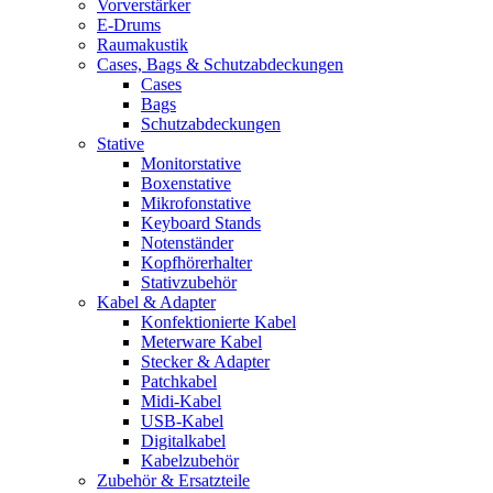
Vorverstärker
E-Drums
Raumakustik
Cases, Bags & Schutzabdeckungen
Cases
Bags
Schutzabdeckungen
Stative
Monitorstative
Boxenstative
Mikrofonstative
Keyboard Stands
Notenständer
Kopfhörerhalter
Stativzubehör
Kabel & Adapter
Konfektionierte Kabel
Meterware Kabel
Stecker & Adapter
Patchkabel
Midi-Kabel
USB-Kabel
Digitalkabel
Kabelzubehör
Zubehör & Ersatzteile