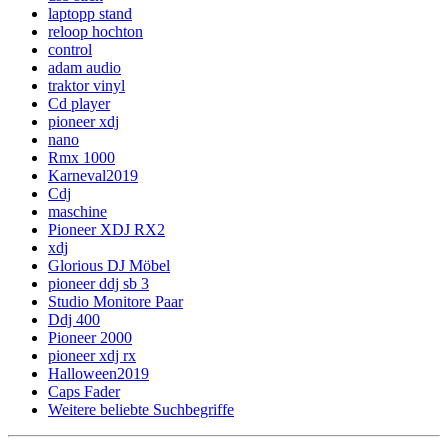
laptopp stand
reloop hochton
control
adam audio
traktor vinyl
Cd player
pioneer xdj
nano
Rmx 1000
Karneval2019
Cdj
maschine
Pioneer XDJ RX2
xdj
Glorious DJ Möbel
pioneer ddj sb 3
Studio Monitore Paar
Ddj 400
Pioneer 2000
pioneer xdj rx
Halloween2019
Caps Fader
Weitere beliebte Suchbegriffe