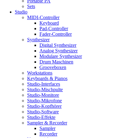
Portable PA
Sets
Studio
MIDI-Controller
Keyboard
Pad-Controller
Fader-Controller
Synthesizer
Digital Synthesizer
Analog Synthesizer
Modulare Synthesizer
Drum Maschinen
Grooveboxen
Workstations
Keyboards & Pianos
Studio-Interfaces
Studio-Mischpulte
Studio-Monitore
Studio-Mikrofone
Studio-Kopfhörer
Studio-Software
Studio-Effekte
Sampler & Recorder
Sampler
Recorder