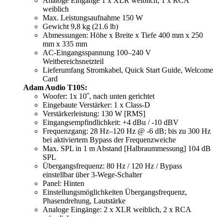
Analoge Eingänge 1 x XLR weiblich, 1 x RCA
weiblich
Max. Leistungsaufnahme 150 W
Gewicht 9,8 kg (21.6 lb)
Abmessungen: Höhe x Breite x Tiefe 400 mm x 250
mm x 335 mm
AC-Eingangsspannung 100–240 V
Weitbereichsnetzteil
Lieferumfang Stromkabel, Quick Start Guide, Welcome
Card
Adam Audio T10S:
Woofer: 1x 10˝, nach unten gerichtet
Eingebaute Verstärker: 1 x Class-D
Verstärkerleistung: 130 W [RMS]
Eingangsempfindlichkeit: +4 dBu / -10 dBV
Frequenzgang: 28 Hz–120 Hz @ -6 dB; bis zu 300 Hz
bei aktiviertem Bypass der Frequenzweiche
Max. SPL in 1 m Abstand [Halbraummessung] 104 dB
SPL
Übergangsfrequenz: 80 Hz / 120 Hz / Bypass
einstellbar über 3-Wege-Schalter
Panel: Hinten
Einstellungsmöglichkeiten Übergangsfrequenz,
Phasendrehung, Lautstärke
Analoge Eingänge: 2 x XLR weiblich, 2 x RCA