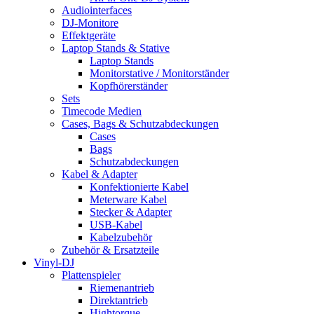
Audiointerfaces
DJ-Monitore
Effektgeräte
Laptop Stands & Stative
Laptop Stands
Monitorstative / Monitorständer
Kopfhörerständer
Sets
Timecode Medien
Cases, Bags & Schutzabdeckungen
Cases
Bags
Schutzabdeckungen
Kabel & Adapter
Konfektionierte Kabel
Meterware Kabel
Stecker & Adapter
USB-Kabel
Kabelzubehör
Zubehör & Ersatzteile
Vinyl-DJ
Plattenspieler
Riemenantrieb
Direktantrieb
Hightorque