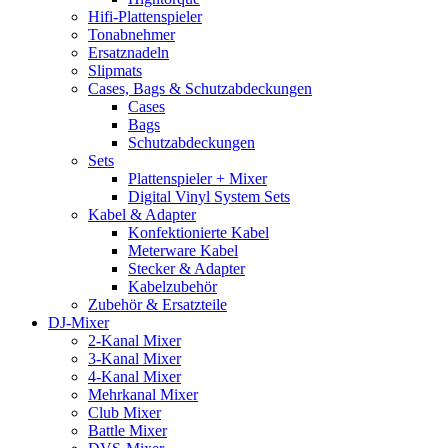
Hifi-Plattenspieler
Tonabnehmer
Ersatznadeln
Slipmats
Cases, Bags & Schutzabdeckungen
Cases
Bags
Schutzabdeckungen
Sets
Plattenspieler + Mixer
Digital Vinyl System Sets
Kabel & Adapter
Konfektionierte Kabel
Meterware Kabel
Stecker & Adapter
Kabelzubehör
Zubehör & Ersatzteile
DJ-Mixer
2-Kanal Mixer
3-Kanal Mixer
4-Kanal Mixer
Mehrkanal Mixer
Club Mixer
Battle Mixer