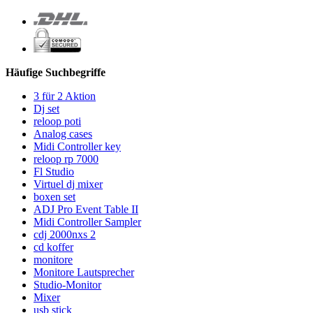
Häufige Suchbegriffe
3 für 2 Aktion
Dj set
reloop poti
Analog cases
Midi Controller key
reloop rp 7000
Fl Studio
Virtuel dj mixer
boxen set
ADJ Pro Event Table II
Midi Controller Sampler
cdj 2000nxs 2
cd koffer
monitore
Monitore Lautsprecher
Studio-Monitor
Mixer
usb stick