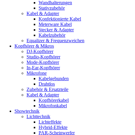
Wandhalterungen
Stativzubehör
Kabel & Adapter
Konfektionierte Kabel
Meterware Kabel
Stecker & Adapter
Kabelzubehör
Equalizer & Frequenzweichen
Kopfhörer & Mikros
DJ-Kopfhörer
Studio-Kopfhörer
Mode-Kopfhörer
In-Ear-Kopfhörer
Mikrofone
Kabelgebunden
Drahtlos
Zubehör & Ersatzteile
Kabel & Adapter
Kopfhörerkabel
Mikrofonkabel
Showtechnik
Lichttechnik
Lichteffekte
Hybrid-Effekte
PAR-Scheinwerfer