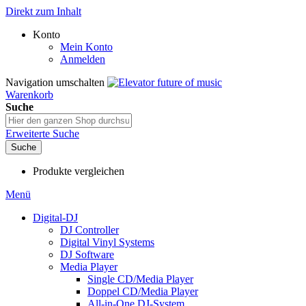
Direkt zum Inhalt
Konto
Mein Konto
Anmelden
Navigation umschalten
Warenkorb
Suche
Erweiterte Suche
Suche
Produkte vergleichen
Menü
Digital-DJ
DJ Controller
Digital Vinyl Systems
DJ Software
Media Player
Single CD/Media Player
Doppel CD/Media Player
All-in-One DJ-System