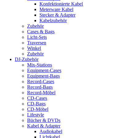
Konfektionierte Kabel
Meterware Kabel
Stecker & Adapter
Kabelzubehör
Zubehör
Cases & Bags
Licht-Sets
Traversen
Winkel
Zubehör
DJ-Zubehör
Mix-Stations
Equipment-Cases
Equipment-Bags
Record-Cases
Record-Bags
Record-Möbel
CD-Cases
CD-Bags
CD-Möbel
Lifestyle
Bücher & DVDs
Kabel & Adapter
Audiokabel
Lichtkabel