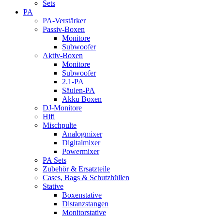
Sets
PA
PA-Verstärker
Passiv-Boxen
Monitore
Subwoofer
Aktiv-Boxen
Monitore
Subwoofer
2.1-PA
Säulen-PA
Akku Boxen
DJ-Monitore
Hifi
Mischpulte
Analogmixer
Digitalmixer
Powermixer
PA Sets
Zubehör & Ersatzteile
Cases, Bags & Schutzhüllen
Stative
Boxenstative
Distanzstangen
Monitorstative