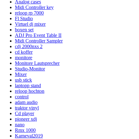
Analog cases
Midi Controller key
reloop rp 7000
Fl Studio
Virtuel dj mixer
boxen set
ADJ Pro Event Table II
Midi Controller Sampler
cdj 2000nxs 2
cd koffer
monitore
Monitore Lautsprecher
Studio-Monitor
Mixer
usb stick
laptopp stand
reloop hochton
control
adam audio
traktor vinyl
Cd player
pioneer xdj
nano
Rmx 1000
Karneval2019