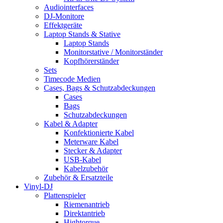
Audiointerfaces
DJ-Monitore
Effektgeräte
Laptop Stands & Stative
Laptop Stands
Monitorstative / Monitorständer
Kopfhörerständer
Sets
Timecode Medien
Cases, Bags & Schutzabdeckungen
Cases
Bags
Schutzabdeckungen
Kabel & Adapter
Konfektionierte Kabel
Meterware Kabel
Stecker & Adapter
USB-Kabel
Kabelzubehör
Zubehör & Ersatzteile
Vinyl-DJ
Plattenspieler
Riemenantrieb
Direktantrieb
Hightorque