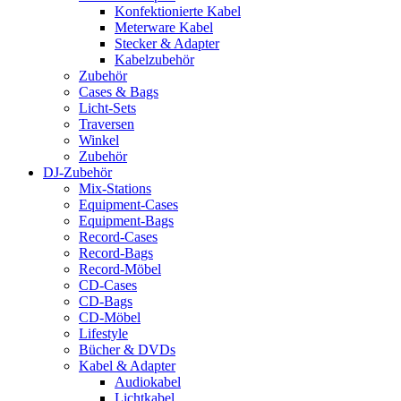
Konfektionierte Kabel
Meterware Kabel
Stecker & Adapter
Kabelzubehör
Zubehör
Cases & Bags
Licht-Sets
Traversen
Winkel
Zubehör
DJ-Zubehör
Mix-Stations
Equipment-Cases
Equipment-Bags
Record-Cases
Record-Bags
Record-Möbel
CD-Cases
CD-Bags
CD-Möbel
Lifestyle
Bücher & DVDs
Kabel & Adapter
Audiokabel
Lichtkabel