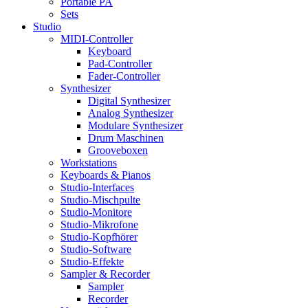
Portable PA
Sets
Studio
MIDI-Controller
Keyboard
Pad-Controller
Fader-Controller
Synthesizer
Digital Synthesizer
Analog Synthesizer
Modulare Synthesizer
Drum Maschinen
Grooveboxen
Workstations
Keyboards & Pianos
Studio-Interfaces
Studio-Mischpulte
Studio-Monitore
Studio-Mikrofone
Studio-Kopfhörer
Studio-Software
Studio-Effekte
Sampler & Recorder
Sampler
Recorder