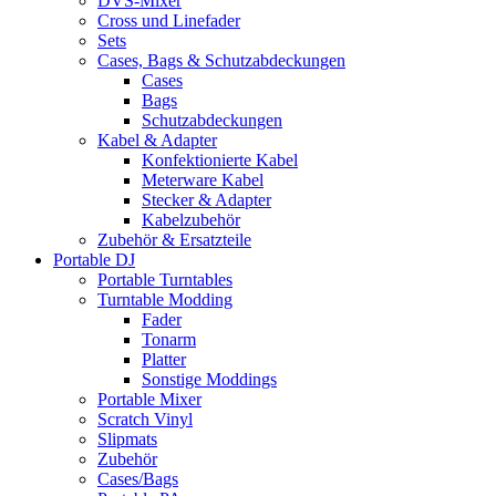
DVS-Mixer
Cross und Linefader
Sets
Cases, Bags & Schutzabdeckungen
Cases
Bags
Schutzabdeckungen
Kabel & Adapter
Konfektionierte Kabel
Meterware Kabel
Stecker & Adapter
Kabelzubehör
Zubehör & Ersatzteile
Portable DJ
Portable Turntables
Turntable Modding
Fader
Tonarm
Platter
Sonstige Moddings
Portable Mixer
Scratch Vinyl
Slipmats
Zubehör
Cases/Bags