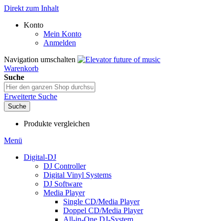
Direkt zum Inhalt
Konto
Mein Konto
Anmelden
Navigation umschalten
Warenkorb
Suche
Erweiterte Suche
Suche
Produkte vergleichen
Menü
Digital-DJ
DJ Controller
Digital Vinyl Systems
DJ Software
Media Player
Single CD/Media Player
Doppel CD/Media Player
All-in-One DJ-System