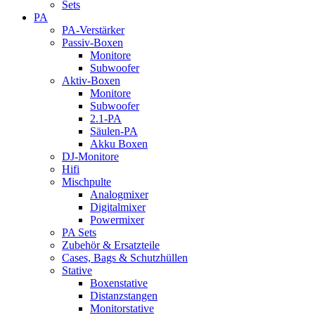
Sets
PA
PA-Verstärker
Passiv-Boxen
Monitore
Subwoofer
Aktiv-Boxen
Monitore
Subwoofer
2.1-PA
Säulen-PA
Akku Boxen
DJ-Monitore
Hifi
Mischpulte
Analogmixer
Digitalmixer
Powermixer
PA Sets
Zubehör & Ersatzteile
Cases, Bags & Schutzhüllen
Stative
Boxenstative
Distanzstangen
Monitorstative