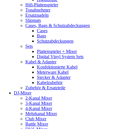
Hifi-Plattenspieler
Tonabnehmer
Ersatznadeln
Slipmats
Cases, Bags & Schutzabdeckungen
Cases
Bags
Schutzabdeckungen
Sets
Plattenspieler + Mixer
Digital Vinyl System Sets
Kabel & Adapter
Konfektionierte Kabel
Meterware Kabel
Stecker & Adapter
Kabelzubehör
Zubehör & Ersatzteile
DJ-Mixer
2-Kanal Mixer
3-Kanal Mixer
4-Kanal Mixer
Mehrkanal Mixer
Club Mixer
Battle Mixer