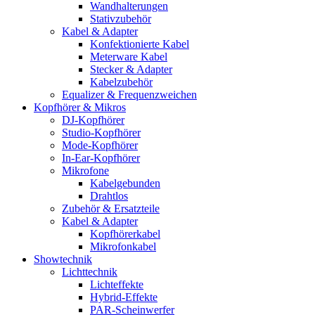
Wandhalterungen
Stativzubehör
Kabel & Adapter
Konfektionierte Kabel
Meterware Kabel
Stecker & Adapter
Kabelzubehör
Equalizer & Frequenzweichen
Kopfhörer & Mikros
DJ-Kopfhörer
Studio-Kopfhörer
Mode-Kopfhörer
In-Ear-Kopfhörer
Mikrofone
Kabelgebunden
Drahtlos
Zubehör & Ersatzteile
Kabel & Adapter
Kopfhörerkabel
Mikrofonkabel
Showtechnik
Lichttechnik
Lichteffekte
Hybrid-Effekte
PAR-Scheinwerfer