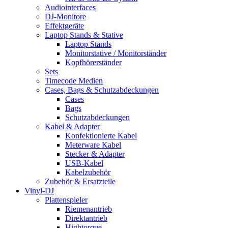
Audiointerfaces
DJ-Monitore
Effektgeräte
Laptop Stands & Stative
Laptop Stands
Monitorstative / Monitorständer
Kopfhörerständer
Sets
Timecode Medien
Cases, Bags & Schutzabdeckungen
Cases
Bags
Schutzabdeckungen
Kabel & Adapter
Konfektionierte Kabel
Meterware Kabel
Stecker & Adapter
USB-Kabel
Kabelzubehör
Zubehör & Ersatzteile
Vinyl-DJ
Plattenspieler
Riemenantrieb
Direktantrieb
Hightorque