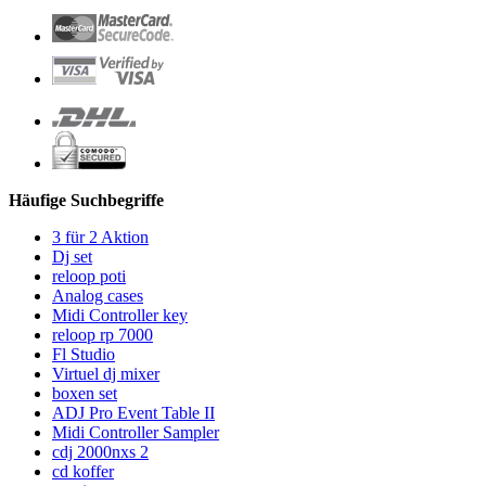
Häufige Suchbegriffe
3 für 2 Aktion
Dj set
reloop poti
Analog cases
Midi Controller key
reloop rp 7000
Fl Studio
Virtuel dj mixer
boxen set
ADJ Pro Event Table II
Midi Controller Sampler
cdj 2000nxs 2
cd koffer