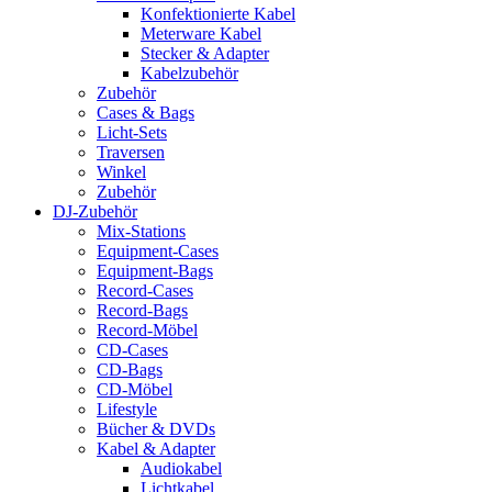
Konfektionierte Kabel
Meterware Kabel
Stecker & Adapter
Kabelzubehör
Zubehör
Cases & Bags
Licht-Sets
Traversen
Winkel
Zubehör
DJ-Zubehör
Mix-Stations
Equipment-Cases
Equipment-Bags
Record-Cases
Record-Bags
Record-Möbel
CD-Cases
CD-Bags
CD-Möbel
Lifestyle
Bücher & DVDs
Kabel & Adapter
Audiokabel
Lichtkabel