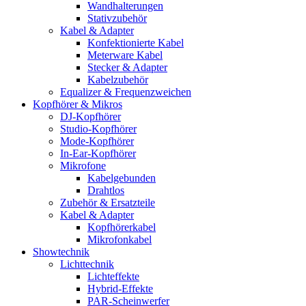
Wandhalterungen
Stativzubehör
Kabel & Adapter
Konfektionierte Kabel
Meterware Kabel
Stecker & Adapter
Kabelzubehör
Equalizer & Frequenzweichen
Kopfhörer & Mikros
DJ-Kopfhörer
Studio-Kopfhörer
Mode-Kopfhörer
In-Ear-Kopfhörer
Mikrofone
Kabelgebunden
Drahtlos
Zubehör & Ersatzteile
Kabel & Adapter
Kopfhörerkabel
Mikrofonkabel
Showtechnik
Lichttechnik
Lichteffekte
Hybrid-Effekte
PAR-Scheinwerfer