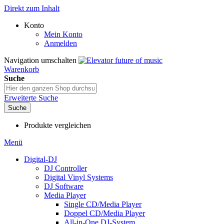
Direkt zum Inhalt
Konto
Mein Konto
Anmelden
Navigation umschalten
Warenkorb
Suche
Erweiterte Suche
Suche
Produkte vergleichen
Menü
Digital-DJ
DJ Controller
Digital Vinyl Systems
DJ Software
Media Player
Single CD/Media Player
Doppel CD/Media Player
All-in-One DJ-System