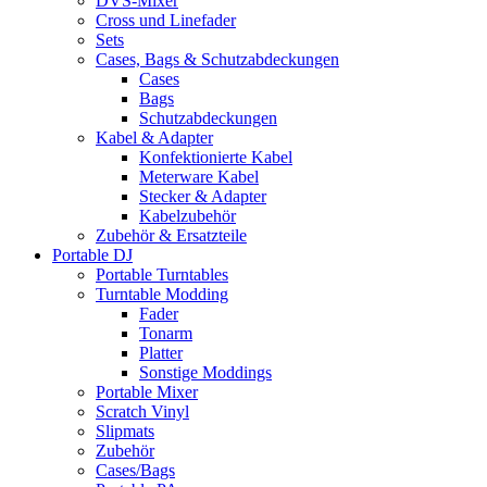
DVS-Mixer
Cross und Linefader
Sets
Cases, Bags & Schutzabdeckungen
Cases
Bags
Schutzabdeckungen
Kabel & Adapter
Konfektionierte Kabel
Meterware Kabel
Stecker & Adapter
Kabelzubehör
Zubehör & Ersatzteile
Portable DJ
Portable Turntables
Turntable Modding
Fader
Tonarm
Platter
Sonstige Moddings
Portable Mixer
Scratch Vinyl
Slipmats
Zubehör
Cases/Bags