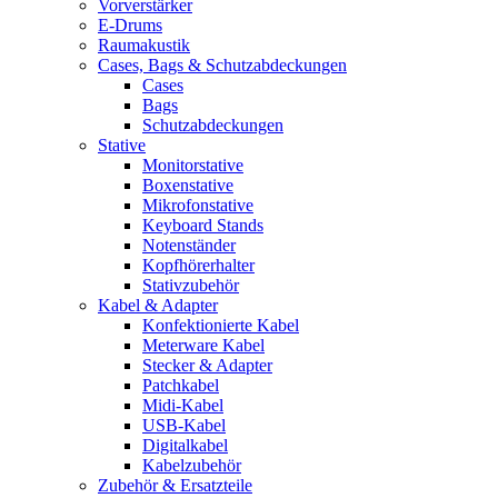
Vorverstärker
E-Drums
Raumakustik
Cases, Bags & Schutzabdeckungen
Cases
Bags
Schutzabdeckungen
Stative
Monitorstative
Boxenstative
Mikrofonstative
Keyboard Stands
Notenständer
Kopfhörerhalter
Stativzubehör
Kabel & Adapter
Konfektionierte Kabel
Meterware Kabel
Stecker & Adapter
Patchkabel
Midi-Kabel
USB-Kabel
Digitalkabel
Kabelzubehör
Zubehör & Ersatzteile