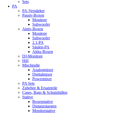
Sets
PA
PA-Verstärker
Passiv-Boxen
Monitore
Subwoofer
Aktiv-Boxen
Monitore
Subwoofer
2.1-PA
Säulen-PA
Akku Boxen
DJ-Monitore
Hifi
Mischpulte
Analogmixer
Digitalmixer
Powermixer
PA Sets
Zubehör & Ersatzteile
Cases, Bags & Schutzhüllen
Stative
Boxenstative
Distanzstangen
Monitorstative