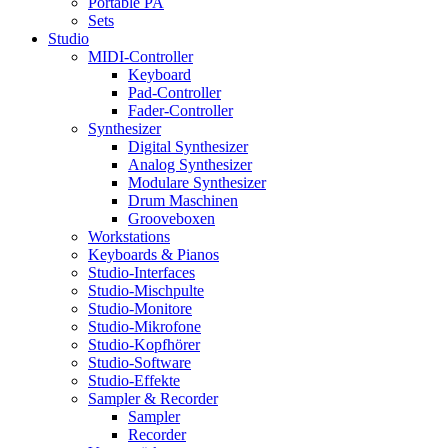
Portable PA
Sets
Studio
MIDI-Controller
Keyboard
Pad-Controller
Fader-Controller
Synthesizer
Digital Synthesizer
Analog Synthesizer
Modulare Synthesizer
Drum Maschinen
Grooveboxen
Workstations
Keyboards & Pianos
Studio-Interfaces
Studio-Mischpulte
Studio-Monitore
Studio-Mikrofone
Studio-Kopfhörer
Studio-Software
Studio-Effekte
Sampler & Recorder
Sampler
Recorder