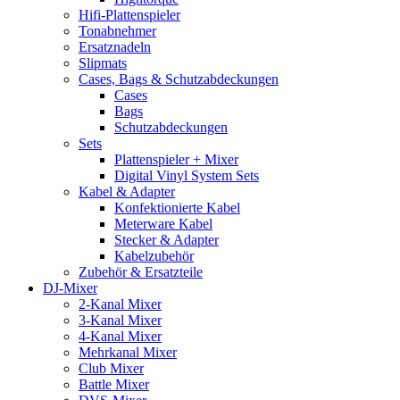
Hifi-Plattenspieler
Tonabnehmer
Ersatznadeln
Slipmats
Cases, Bags & Schutzabdeckungen
Cases
Bags
Schutzabdeckungen
Sets
Plattenspieler + Mixer
Digital Vinyl System Sets
Kabel & Adapter
Konfektionierte Kabel
Meterware Kabel
Stecker & Adapter
Kabelzubehör
Zubehör & Ersatzteile
DJ-Mixer
2-Kanal Mixer
3-Kanal Mixer
4-Kanal Mixer
Mehrkanal Mixer
Club Mixer
Battle Mixer