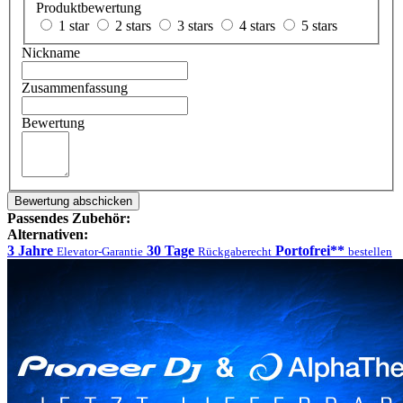
Produktbewertung
1 star
2 stars
3 stars
4 stars
5 stars
Nickname
Zusammenfassung
Bewertung
Bewertung abschicken
Passendes Zubehör:
Alternativen:
3 Jahre
30 Tage
Portofrei**
Elevator-Garantie
Rückgaberecht
bestellen