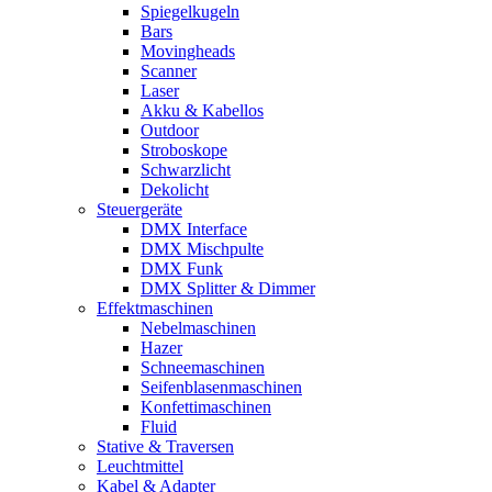
Spiegelkugeln
Bars
Movingheads
Scanner
Laser
Akku & Kabellos
Outdoor
Stroboskope
Schwarzlicht
Dekolicht
Steuergeräte
DMX Interface
DMX Mischpulte
DMX Funk
DMX Splitter & Dimmer
Effektmaschinen
Nebelmaschinen
Hazer
Schneemaschinen
Seifenblasenmaschinen
Konfettimaschinen
Fluid
Stative & Traversen
Leuchtmittel
Kabel & Adapter