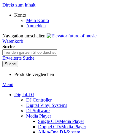
Direkt zum Inhalt
Konto
Mein Konto
Anmelden
Navigation umschalten
Warenkorb
Suche
Erweiterte Suche
Suche
Produkte vergleichen
Menü
Digital-DJ
DJ Controller
Digital Vinyl Systems
DJ Software
Media Player
Single CD/Media Player
Doppel CD/Media Player
All-in-One DJ-System