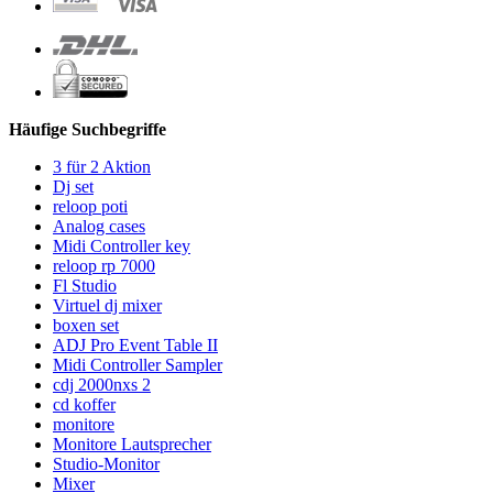
Häufige Suchbegriffe
3 für 2 Aktion
Dj set
reloop poti
Analog cases
Midi Controller key
reloop rp 7000
Fl Studio
Virtuel dj mixer
boxen set
ADJ Pro Event Table II
Midi Controller Sampler
cdj 2000nxs 2
cd koffer
monitore
Monitore Lautsprecher
Studio-Monitor
Mixer