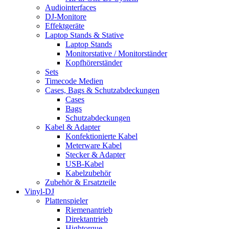
Audiointerfaces
DJ-Monitore
Effektgeräte
Laptop Stands & Stative
Laptop Stands
Monitorstative / Monitorständer
Kopfhörerständer
Sets
Timecode Medien
Cases, Bags & Schutzabdeckungen
Cases
Bags
Schutzabdeckungen
Kabel & Adapter
Konfektionierte Kabel
Meterware Kabel
Stecker & Adapter
USB-Kabel
Kabelzubehör
Zubehör & Ersatzteile
Vinyl-DJ
Plattenspieler
Riemenantrieb
Direktantrieb
Hightorque