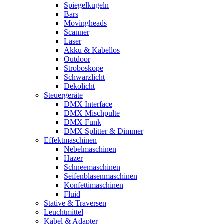
Spiegelkugeln
Bars
Movingheads
Scanner
Laser
Akku & Kabellos
Outdoor
Stroboskope
Schwarzlicht
Dekolicht
Steuergeräte
DMX Interface
DMX Mischpulte
DMX Funk
DMX Splitter & Dimmer
Effektmaschinen
Nebelmaschinen
Hazer
Schneemaschinen
Seifenblasenmaschinen
Konfettimaschinen
Fluid
Stative & Traversen
Leuchtmittel
Kabel & Adapter