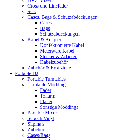
DVS-Mixer
Cross und Linefader
Sets
Cases, Bags & Schutzabdeckungen
Cases
Bags
Schutzabdeckungen
Kabel & Adapter
Konfektionierte Kabel
Meterware Kabel
Stecker & Adapter
Kabelzubehör
Zubehör & Ersatzteile
Portable DJ
Portable Turntables
Turntable Modding
Fader
Tonarm
Platter
Sonstige Moddings
Portable Mixer
Scratch Vinyl
Slipmats
Zubehör
Cases/Bags