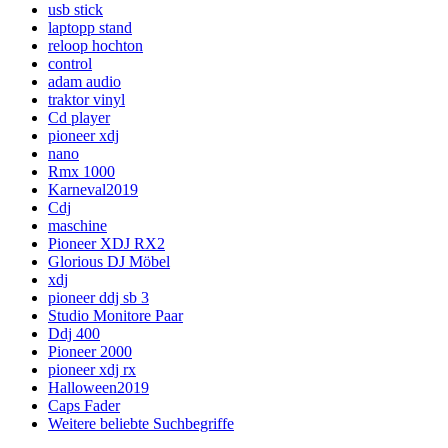
usb stick
laptopp stand
reloop hochton
control
adam audio
traktor vinyl
Cd player
pioneer xdj
nano
Rmx 1000
Karneval2019
Cdj
maschine
Pioneer XDJ RX2
Glorious DJ Möbel
xdj
pioneer ddj sb 3
Studio Monitore Paar
Ddj 400
Pioneer 2000
pioneer xdj rx
Halloween2019
Caps Fader
Weitere beliebte Suchbegriffe