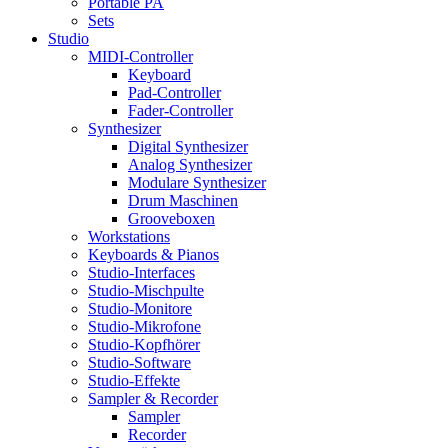
Portable PA
Sets
Studio
MIDI-Controller
Keyboard
Pad-Controller
Fader-Controller
Synthesizer
Digital Synthesizer
Analog Synthesizer
Modulare Synthesizer
Drum Maschinen
Grooveboxen
Workstations
Keyboards & Pianos
Studio-Interfaces
Studio-Mischpulte
Studio-Monitore
Studio-Mikrofone
Studio-Kopfhörer
Studio-Software
Studio-Effekte
Sampler & Recorder
Sampler
Recorder