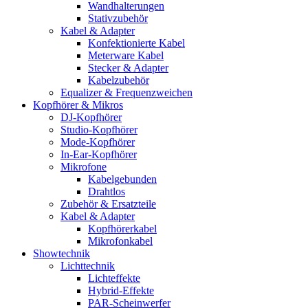
Wandhalterungen
Stativzubehör
Kabel & Adapter
Konfektionierte Kabel
Meterware Kabel
Stecker & Adapter
Kabelzubehör
Equalizer & Frequenzweichen
Kopfhörer & Mikros
DJ-Kopfhörer
Studio-Kopfhörer
Mode-Kopfhörer
In-Ear-Kopfhörer
Mikrofone
Kabelgebunden
Drahtlos
Zubehör & Ersatzteile
Kabel & Adapter
Kopfhörerkabel
Mikrofonkabel
Showtechnik
Lichttechnik
Lichteffekte
Hybrid-Effekte
PAR-Scheinwerfer