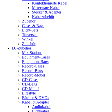
Konfektionierte Kabel
Meterware Kabel
Stecker & Adapter
Kabelzubehör
Zubehör
Cases & Bags
Licht-Sets
Traversen
Winkel
Zubehör
DJ-Zubehör
Mix-Stations
Equipment-Cases
Equipment-Bags
Record-Cases
Record-Bags
Record-Möbel
CD-Cases
CD-Bags
CD-Möbel
Lifestyle
Bücher & DVDs
Kabel & Adapter
Audiokabel
Lichtkabel