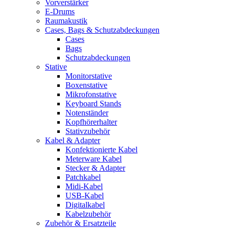
Vorverstärker
E-Drums
Raumakustik
Cases, Bags & Schutzabdeckungen
Cases
Bags
Schutzabdeckungen
Stative
Monitorstative
Boxenstative
Mikrofonstative
Keyboard Stands
Notenständer
Kopfhörerhalter
Stativzubehör
Kabel & Adapter
Konfektionierte Kabel
Meterware Kabel
Stecker & Adapter
Patchkabel
Midi-Kabel
USB-Kabel
Digitalkabel
Kabelzubehör
Zubehör & Ersatzteile