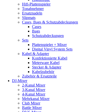
Hifi-Plattenspieler
Tonabnehmer
Ersatznadeln
Slipmats
Cases, Bags & Schutzabdeckungen
Cases
Bags
Schutzabdeckungen
Sets
Plattenspieler + Mixer
Digital Vinyl System Sets
Kabel & Adapter
Konfektionierte Kabel
Meterware Kabel
Stecker & Adapter
Kabelzubehör
Zubehör & Ersatzteile
DJ-Mixer
2-Kanal Mixer
3-Kanal Mixer
4-Kanal Mixer
Mehrkanal Mixer
Club Mixer
Battle Mixer