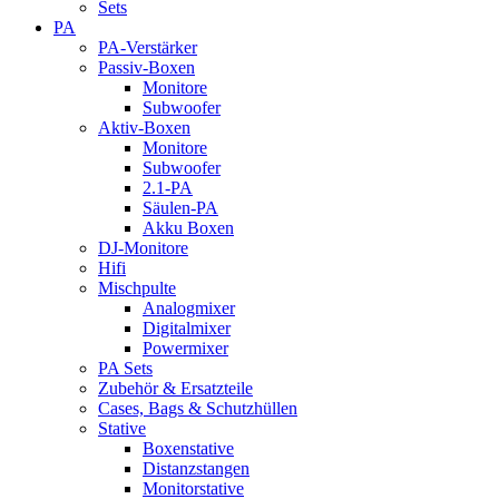
Sets
PA
PA-Verstärker
Passiv-Boxen
Monitore
Subwoofer
Aktiv-Boxen
Monitore
Subwoofer
2.1-PA
Säulen-PA
Akku Boxen
DJ-Monitore
Hifi
Mischpulte
Analogmixer
Digitalmixer
Powermixer
PA Sets
Zubehör & Ersatzteile
Cases, Bags & Schutzhüllen
Stative
Boxenstative
Distanzstangen
Monitorstative