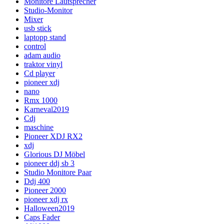
Monitore Lautsprecher
Studio-Monitor
Mixer
usb stick
laptopp stand
control
adam audio
traktor vinyl
Cd player
pioneer xdj
nano
Rmx 1000
Karneval2019
Cdj
maschine
Pioneer XDJ RX2
xdj
Glorious DJ Möbel
pioneer ddj sb 3
Studio Monitore Paar
Ddj 400
Pioneer 2000
pioneer xdj rx
Halloween2019
Caps Fader