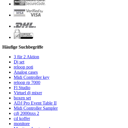
Häufige Suchbegriffe
3 für 2 Aktion
Dj set
reloop poti
Analog cases
Midi Controller key
reloop rp 7000
Fl Studio
Virtuel dj mixer
boxen set
ADJ Pro Event Table II
Midi Controller Sampler
cdj 2000nxs 2
cd koffer
monitore