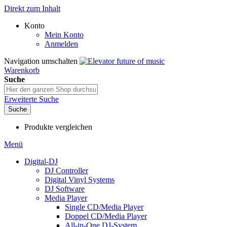
Direkt zum Inhalt
Konto
Mein Konto
Anmelden
Navigation umschalten
Warenkorb
Suche
Erweiterte Suche
Suche
Produkte vergleichen
Menü
Digital-DJ
DJ Controller
Digital Vinyl Systems
DJ Software
Media Player
Single CD/Media Player
Doppel CD/Media Player
All-in-One DJ-System