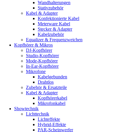
Wandhalterungen
Stativzubehör
Kabel & Adapter
Konfektionierte Kabel
Meterware Kabel
Stecker & Adapter
Kabelzubehör
Equalizer & Frequenzweichen
Kopfhörer & Mikros
DJ-Kopfhörer
Studio-Kopfhörer
Mode-Kopfhörer
In-Ear-Kopfhörer
Mikrofone
Kabelgebunden
Drahtlos
Zubehör & Ersatzteile
Kabel & Adapter
Kopfhörerkabel
Mikrofonkabel
Showtechnik
Lichttechnik
Lichteffekte
Hybrid-Effekte
PAR-Scheinwerfer