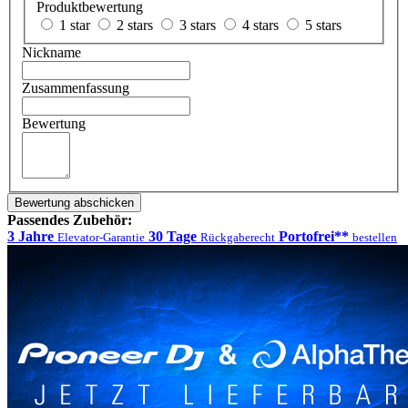
Produktbewertung
1 star
2 stars
3 stars
4 stars
5 stars
Nickname
Zusammenfassung
Bewertung
Bewertung abschicken
Passendes Zubehör:
3 Jahre
30 Tage
Portofrei**
Elevator-Garantie
Rückgaberecht
bestellen