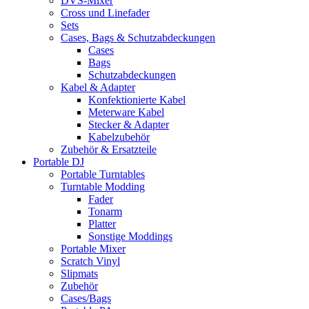
DVS-Mixer
Cross und Linefader
Sets
Cases, Bags & Schutzabdeckungen
Cases
Bags
Schutzabdeckungen
Kabel & Adapter
Konfektionierte Kabel
Meterware Kabel
Stecker & Adapter
Kabelzubehör
Zubehör & Ersatzteile
Portable DJ
Portable Turntables
Turntable Modding
Fader
Tonarm
Platter
Sonstige Moddings
Portable Mixer
Scratch Vinyl
Slipmats
Zubehör
Cases/Bags