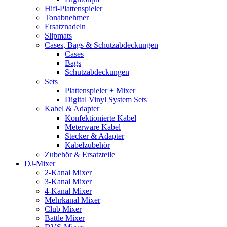
Hifi-Plattenspieler
Tonabnehmer
Ersatznadeln
Slipmats
Cases, Bags & Schutzabdeckungen
Cases
Bags
Schutzabdeckungen
Sets
Plattenspieler + Mixer
Digital Vinyl System Sets
Kabel & Adapter
Konfektionierte Kabel
Meterware Kabel
Stecker & Adapter
Kabelzubehör
Zubehör & Ersatzteile
DJ-Mixer
2-Kanal Mixer
3-Kanal Mixer
4-Kanal Mixer
Mehrkanal Mixer
Club Mixer
Battle Mixer