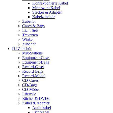
Konfektionierte Kabel
Meterware Kabel
Stecker & Adapter
Kabelzubehör
Zubehör
Cases & Bags
Licht-Sets
Traversen
Winkel
Zubehör
DJ-Zubehör
Mix-Stations
Equipment-Cases
Equipment-Bags
Record-Cases
Record-Bags
Record-Möbel
CD-Cases
CD-Bags
CD-Möbel
Lifestyle
Bücher & DVDs
Kabel & Adapter
Audiokabel
Lichtkabel