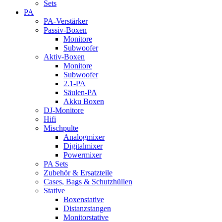
Sets
PA
PA-Verstärker
Passiv-Boxen
Monitore
Subwoofer
Aktiv-Boxen
Monitore
Subwoofer
2.1-PA
Säulen-PA
Akku Boxen
DJ-Monitore
Hifi
Mischpulte
Analogmixer
Digitalmixer
Powermixer
PA Sets
Zubehör & Ersatzteile
Cases, Bags & Schutzhüllen
Stative
Boxenstative
Distanzstangen
Monitorstative