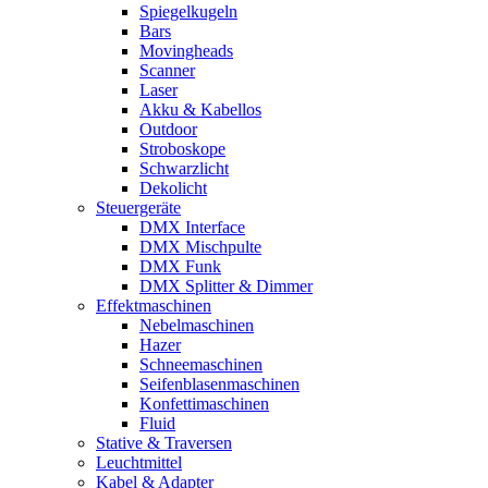
Spiegelkugeln
Bars
Movingheads
Scanner
Laser
Akku & Kabellos
Outdoor
Stroboskope
Schwarzlicht
Dekolicht
Steuergeräte
DMX Interface
DMX Mischpulte
DMX Funk
DMX Splitter & Dimmer
Effektmaschinen
Nebelmaschinen
Hazer
Schneemaschinen
Seifenblasenmaschinen
Konfettimaschinen
Fluid
Stative & Traversen
Leuchtmittel
Kabel & Adapter