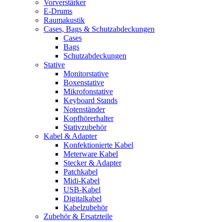
Vorverstärker
E-Drums
Raumakustik
Cases, Bags & Schutzabdeckungen
Cases
Bags
Schutzabdeckungen
Stative
Monitorstative
Boxenstative
Mikrofonstative
Keyboard Stands
Notenständer
Kopfhörerhalter
Stativzubehör
Kabel & Adapter
Konfektionierte Kabel
Meterware Kabel
Stecker & Adapter
Patchkabel
Midi-Kabel
USB-Kabel
Digitalkabel
Kabelzubehör
Zubehör & Ersatzteile