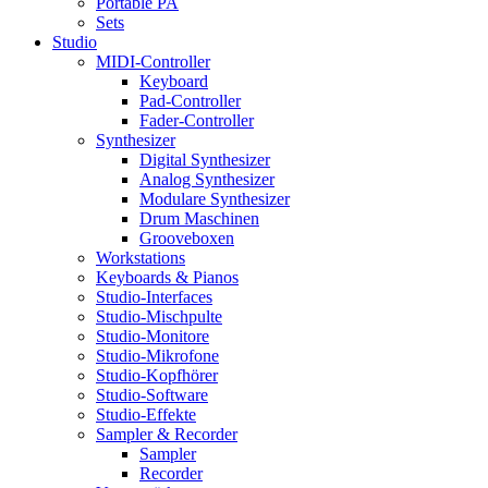
Portable PA
Sets
Studio
MIDI-Controller
Keyboard
Pad-Controller
Fader-Controller
Synthesizer
Digital Synthesizer
Analog Synthesizer
Modulare Synthesizer
Drum Maschinen
Grooveboxen
Workstations
Keyboards & Pianos
Studio-Interfaces
Studio-Mischpulte
Studio-Monitore
Studio-Mikrofone
Studio-Kopfhörer
Studio-Software
Studio-Effekte
Sampler & Recorder
Sampler
Recorder