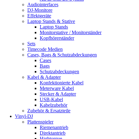
Audiointerfaces
DJ-Monitore
Effektgeräte
Laptop Stands & Stative
Laptop Stands
Monitorstative / Monitorständer
Kopfhörerständer
Sets
Timecode Medien
Cases, Bags & Schutzabdeckungen
Cases
Bags
Schutzabdeckungen
Kabel & Adapter
Konfektionierte Kabel
Meterware Kabel
Stecker & Adapter
USB-Kabel
Kabelzubehör
Zubehör & Ersatzteile
Vinyl-DJ
Plattenspieler
Riemenantrieb
Direktantrieb
Hightorque