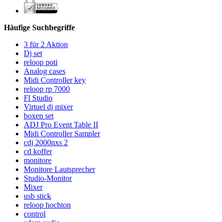
Häufige Suchbegriffe
3 für 2 Aktion
Dj set
reloop poti
Analog cases
Midi Controller key
reloop rp 7000
Fl Studio
Virtuel dj mixer
boxen set
ADJ Pro Event Table II
Midi Controller Sampler
cdj 2000nxs 2
cd koffer
monitore
Monitore Lautsprecher
Studio-Monitor
Mixer
usb stick
reloop hochton
control