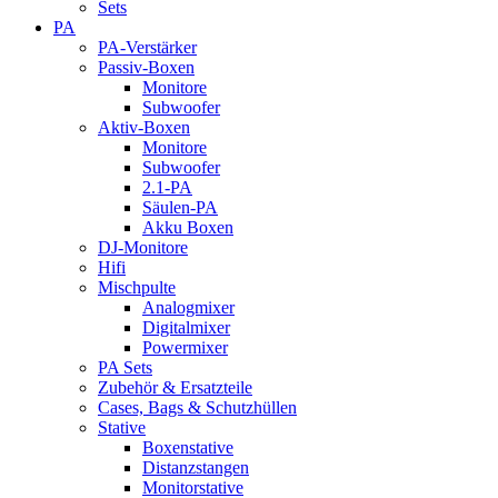
Sets
PA
PA-Verstärker
Passiv-Boxen
Monitore
Subwoofer
Aktiv-Boxen
Monitore
Subwoofer
2.1-PA
Säulen-PA
Akku Boxen
DJ-Monitore
Hifi
Mischpulte
Analogmixer
Digitalmixer
Powermixer
PA Sets
Zubehör & Ersatzteile
Cases, Bags & Schutzhüllen
Stative
Boxenstative
Distanzstangen
Monitorstative