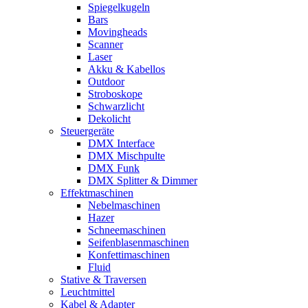
Spiegelkugeln
Bars
Movingheads
Scanner
Laser
Akku & Kabellos
Outdoor
Stroboskope
Schwarzlicht
Dekolicht
Steuergeräte
DMX Interface
DMX Mischpulte
DMX Funk
DMX Splitter & Dimmer
Effektmaschinen
Nebelmaschinen
Hazer
Schneemaschinen
Seifenblasenmaschinen
Konfettimaschinen
Fluid
Stative & Traversen
Leuchtmittel
Kabel & Adapter