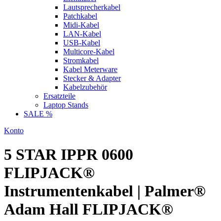
Lautsprecherkabel
Patchkabel
Midi-Kabel
LAN-Kabel
USB-Kabel
Multicore-Kabel
Stromkabel
Kabel Meterware
Stecker & Adapter
Kabelzubehör
Ersatzteile
Laptop Stands
SALE %
Konto
5 STAR IPPR 0600
FLIPJACK®
Instrumentenkabel | Palmer®
Adam Hall FLIPJACK®