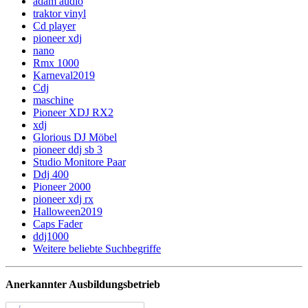
adam audio
traktor vinyl
Cd player
pioneer xdj
nano
Rmx 1000
Karneval2019
Cdj
maschine
Pioneer XDJ RX2
xdj
Glorious DJ Möbel
pioneer ddj sb 3
Studio Monitore Paar
Ddj 400
Pioneer 2000
pioneer xdj rx
Halloween2019
Caps Fader
ddj1000
Weitere beliebte Suchbegriffe
Anerkannter Ausbildungsbetrieb