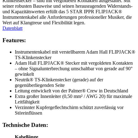
Klinkenstecker – sind mit vergoldeten Kontakten ausgestattet. Mit
seiner robusten Bauweise und seinen herausragenden Widerstands-
und Kapazitätswerten erfüllt das 5 STAR IPPR FLIPJACK®
Instrumentenkabel alle Anforderungen professioneller Musiker, die
Wert auf Klangtreue und Flexibilität legen.
Datenblatt
Features:
Instrumentenkabel mit verstellbarem Adam Hall FLIPJACK®
TS-Klinkenstecker
Adam Hall FLIPJACK® Stecker mit vergoldeten Kontakten
– ohne Signalunterbrechung umschaltbar von gerade auf 90°
gewinkelt
Neutrik® TS-Klinkenstecker (gerade) auf der
gegenüberliegenden Seite
Leitung entwickelt von der Palmer® Crew in Deutschland
Extra großer Innenleiter (0,50 mm² / AWG 20) für maximale
Leitfähigkeit
Verzinnter Kupfergeflechtschirm schützt zuverlässig vor
Störeinflüssen
Technische Daten:
Kabellänge