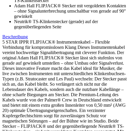
TS-Klinkenstecker
Adam Hall FLIPJACK® Stecker mit vergoldeten Kontakten
– ohne Signalunterbrechung umschaltbar von gerade auf 90°
gewinkelt
Neutrik® TS-Klinkenstecker (gerade) auf der
gegenüberliegenden Seite
Beschreibung
5 STAR IPPR FLIPJACK® Instrumentenkabel – Flexible
Verbindung für kompromisslosen Klang Dieses Instrumentenkabel
vereint hochwertige Signalübertragung mit cleverer Funktion. Der
original Adam Hall FLIPJACK® Stecker lässt sich stufenlos von
gerade auf gewinkelt umstellen – ohne Umbau oder Signalverlust.
Dieses innovative Feature macht das Kabel ideal für Musiker, die
live zwischen Instrumenten mit unterschiedlichen Klinkenbuchsen-
Typen (z.B. Stratocaster und Les Paul) wechseln: Der Stecker passt
sich an, das Kabel bleibt. So verlängert sich nicht nur die
Lebensdauer des Kabels, sondern auch die nutzbare Kabellänge –
ohne scharfe Biegungen am Stecker. Die Premium-Leitung des
Kabels wurde von der Palmer® Crew in Deutschland entwickelt
und bietet mit einem extra großen Innenleiter von 0,50 mm² (AWG
20) optimale Übertragungseigenschaften. Ein verzinnter
Kupfergeflechtschirm sorgt für zuverlässigen Schutz vor
magnetischen Störungen – auf der Bühne wie im Studio. Beide
Stecker – FLIPJACK® und der gegenüberliegende Neutrik® TS-