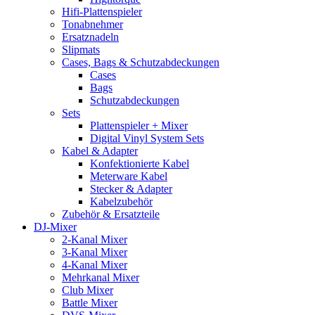
Hifi-Plattenspieler
Tonabnehmer
Ersatznadeln
Slipmats
Cases, Bags & Schutzabdeckungen
Cases
Bags
Schutzabdeckungen
Sets
Plattenspieler + Mixer
Digital Vinyl System Sets
Kabel & Adapter
Konfektionierte Kabel
Meterware Kabel
Stecker & Adapter
Kabelzubehör
Zubehör & Ersatzteile
DJ-Mixer
2-Kanal Mixer
3-Kanal Mixer
4-Kanal Mixer
Mehrkanal Mixer
Club Mixer
Battle Mixer