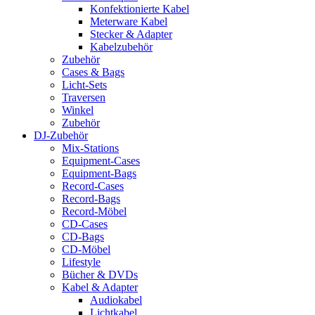
Konfektionierte Kabel
Meterware Kabel
Stecker & Adapter
Kabelzubehör
Zubehör
Cases & Bags
Licht-Sets
Traversen
Winkel
Zubehör
DJ-Zubehör
Mix-Stations
Equipment-Cases
Equipment-Bags
Record-Cases
Record-Bags
Record-Möbel
CD-Cases
CD-Bags
CD-Möbel
Lifestyle
Bücher & DVDs
Kabel & Adapter
Audiokabel
Lichtkabel