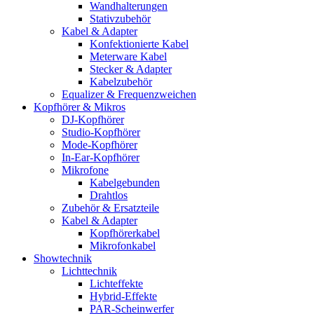
Wandhalterungen
Stativzubehör
Kabel & Adapter
Konfektionierte Kabel
Meterware Kabel
Stecker & Adapter
Kabelzubehör
Equalizer & Frequenzweichen
Kopfhörer & Mikros
DJ-Kopfhörer
Studio-Kopfhörer
Mode-Kopfhörer
In-Ear-Kopfhörer
Mikrofone
Kabelgebunden
Drahtlos
Zubehör & Ersatzteile
Kabel & Adapter
Kopfhörerkabel
Mikrofonkabel
Showtechnik
Lichttechnik
Lichteffekte
Hybrid-Effekte
PAR-Scheinwerfer