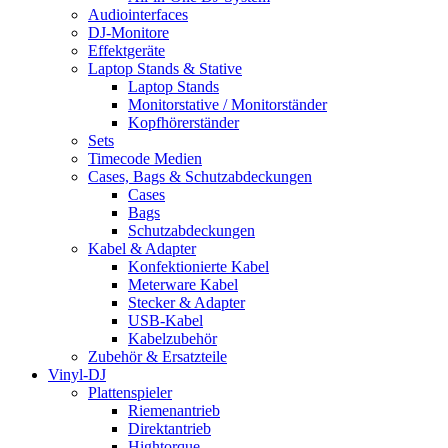
Audiointerfaces
DJ-Monitore
Effektgeräte
Laptop Stands & Stative
Laptop Stands
Monitorstative / Monitorständer
Kopfhörerständer
Sets
Timecode Medien
Cases, Bags & Schutzabdeckungen
Cases
Bags
Schutzabdeckungen
Kabel & Adapter
Konfektionierte Kabel
Meterware Kabel
Stecker & Adapter
USB-Kabel
Kabelzubehör
Zubehör & Ersatzteile
Vinyl-DJ
Plattenspieler
Riemenantrieb
Direktantrieb
Hightorque