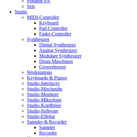
Portable PA
Sets
Studio
MIDI-Controller
Keyboard
Pad-Controller
Fader-Controller
Synthesizer
Digital Synthesizer
Analog Synthesizer
Modulare Synthesizer
Drum Maschinen
Grooveboxen
Workstations
Keyboards & Pianos
Studio-Interfaces
Studio-Mischpulte
Studio-Monitore
Studio-Mikrofone
Studio-Kopfhörer
Studio-Software
Studio-Effekte
Sampler & Recorder
Sampler
Recorder