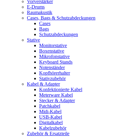
Vorverstärker
E-Drums
Raumakustik
Cases, Bags & Schutzabdeckungen
Cases
Bags
Schutzabdeckungen
Stative
Monitorstative
Boxenstative
Mikrofonstative
Keyboard Stands
Notenständer
Kopfhörerhalter
Stativzubehör
Kabel & Adapter
Konfektionierte Kabel
Meterware Kabel
Stecker & Adapter
Patchkabel
Midi-Kabel
USB-Kabel
Digitalkabel
Kabelzubehör
Zubehör & Ersatzteile