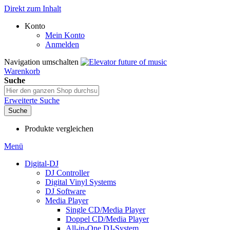
Direkt zum Inhalt
Konto
Mein Konto
Anmelden
Navigation umschalten
Warenkorb
Suche
Erweiterte Suche
Suche
Produkte vergleichen
Menü
Digital-DJ
DJ Controller
Digital Vinyl Systems
DJ Software
Media Player
Single CD/Media Player
Doppel CD/Media Player
All-in-One DJ-System