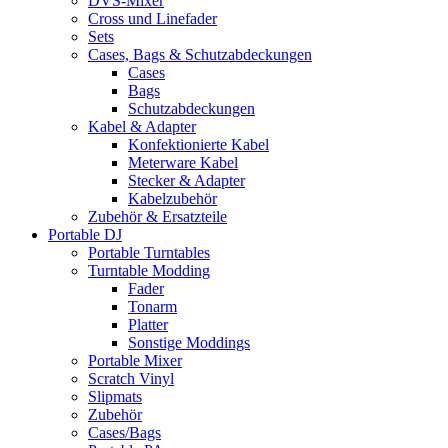
DVS-Mixer
Cross und Linefader
Sets
Cases, Bags & Schutzabdeckungen
Cases
Bags
Schutzabdeckungen
Kabel & Adapter
Konfektionierte Kabel
Meterware Kabel
Stecker & Adapter
Kabelzubehör
Zubehör & Ersatzteile
Portable DJ
Portable Turntables
Turntable Modding
Fader
Tonarm
Platter
Sonstige Moddings
Portable Mixer
Scratch Vinyl
Slipmats
Zubehör
Cases/Bags