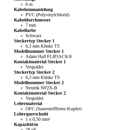
6 m
Kabelummantelung
PVC (Polyvinylchlorid)
Kabeldurchmesser
7 mm
Kabelfarbe
Schwarz
Steckertyp Stecker 1
6,3 mm Klinke TS
Modellnummer Stecker 1
Adam Hall FLIPJACK®
Kontaktmaterial Stecker 1
Vergoldet
Steckertyp Stecker 2
6,3 mm Klinke TS
Modellnummer Stecker 2
Neutrik NP2X-B
Kontaktmaterial Stecker 2
Vergoldet
Leitermaterial
OFC (Sauerstofffreies Kupfer)
Leiterquerschnitt
1 x 0,50 mm²
Kapazität/m
78 pF