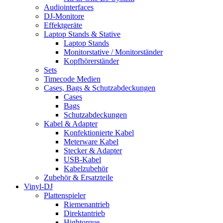
Audiointerfaces
DJ-Monitore
Effektgeräte
Laptop Stands & Stative
Laptop Stands
Monitorstative / Monitorständer
Kopfhörerständer
Sets
Timecode Medien
Cases, Bags & Schutzabdeckungen
Cases
Bags
Schutzabdeckungen
Kabel & Adapter
Konfektionierte Kabel
Meterware Kabel
Stecker & Adapter
USB-Kabel
Kabelzubehör
Zubehör & Ersatzteile
Vinyl-DJ
Plattenspieler
Riemenantrieb
Direktantrieb
Hightorque