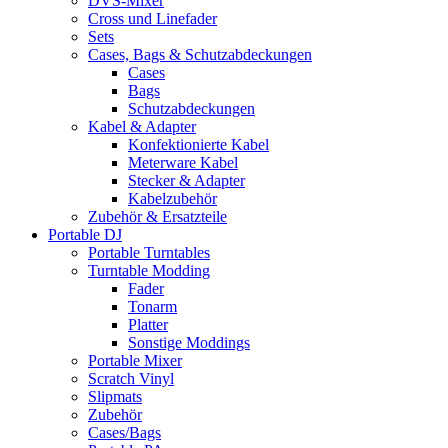
DVS-Mixer
Cross und Linefader
Sets
Cases, Bags & Schutzabdeckungen
Cases
Bags
Schutzabdeckungen
Kabel & Adapter
Konfektionierte Kabel
Meterware Kabel
Stecker & Adapter
Kabelzubehör
Zubehör & Ersatzteile
Portable DJ
Portable Turntables
Turntable Modding
Fader
Tonarm
Platter
Sonstige Moddings
Portable Mixer
Scratch Vinyl
Slipmats
Zubehör
Cases/Bags