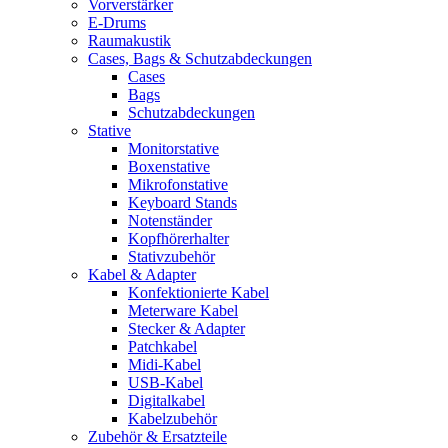
Vorverstärker
E-Drums
Raumakustik
Cases, Bags & Schutzabdeckungen
Cases
Bags
Schutzabdeckungen
Stative
Monitorstative
Boxenstative
Mikrofonstative
Keyboard Stands
Notenständer
Kopfhörerhalter
Stativzubehör
Kabel & Adapter
Konfektionierte Kabel
Meterware Kabel
Stecker & Adapter
Patchkabel
Midi-Kabel
USB-Kabel
Digitalkabel
Kabelzubehör
Zubehör & Ersatzteile