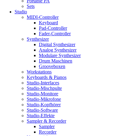
Portable PA
Sets
Studio
MIDI-Controller
Keyboard
Pad-Controller
Fader-Controller
Synthesizer
Digital Synthesizer
Analog Synthesizer
Modulare Synthesizer
Drum Maschinen
Grooveboxen
Workstations
Keyboards & Pianos
Studio-Interfaces
Studio-Mischpulte
Studio-Monitore
Studio-Mikrofone
Studio-Kopfhörer
Studio-Software
Studio-Effekte
Sampler & Recorder
Sampler
Recorder