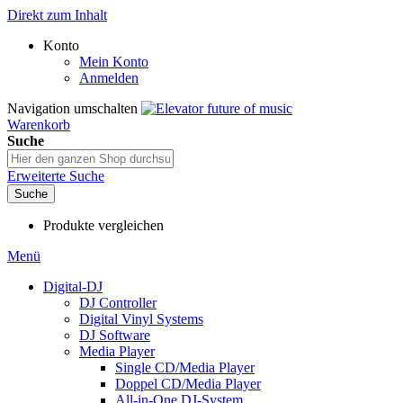
Direkt zum Inhalt
Konto
Mein Konto
Anmelden
Navigation umschalten
Warenkorb
Suche
Erweiterte Suche
Suche
Produkte vergleichen
Menü
Digital-DJ
DJ Controller
Digital Vinyl Systems
DJ Software
Media Player
Single CD/Media Player
Doppel CD/Media Player
All-in-One DJ-System