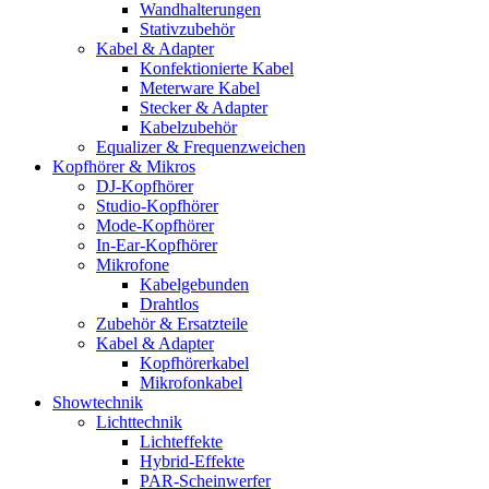
Wandhalterungen
Stativzubehör
Kabel & Adapter
Konfektionierte Kabel
Meterware Kabel
Stecker & Adapter
Kabelzubehör
Equalizer & Frequenzweichen
Kopfhörer & Mikros
DJ-Kopfhörer
Studio-Kopfhörer
Mode-Kopfhörer
In-Ear-Kopfhörer
Mikrofone
Kabelgebunden
Drahtlos
Zubehör & Ersatzteile
Kabel & Adapter
Kopfhörerkabel
Mikrofonkabel
Showtechnik
Lichttechnik
Lichteffekte
Hybrid-Effekte
PAR-Scheinwerfer