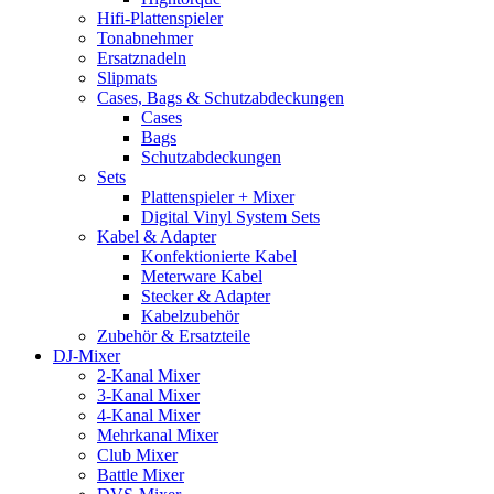
Hifi-Plattenspieler
Tonabnehmer
Ersatznadeln
Slipmats
Cases, Bags & Schutzabdeckungen
Cases
Bags
Schutzabdeckungen
Sets
Plattenspieler + Mixer
Digital Vinyl System Sets
Kabel & Adapter
Konfektionierte Kabel
Meterware Kabel
Stecker & Adapter
Kabelzubehör
Zubehör & Ersatzteile
DJ-Mixer
2-Kanal Mixer
3-Kanal Mixer
4-Kanal Mixer
Mehrkanal Mixer
Club Mixer
Battle Mixer