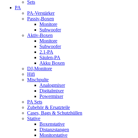
Sets
PA
PA-Verstärker
Passiv-Boxen
Monitore
Subwoofer
Aktiv-Boxen
Monitore
Subwoofer
2.1-PA
Säulen-PA
Akku Boxen
DJ-Monitore
Hifi
Mischpulte
Analogmixer
Digitalmixer
Powermixer
PA Sets
Zubehör & Ersatzteile
Cases, Bags & Schutzhüllen
Stative
Boxenstative
Distanzstangen
Monitorstative