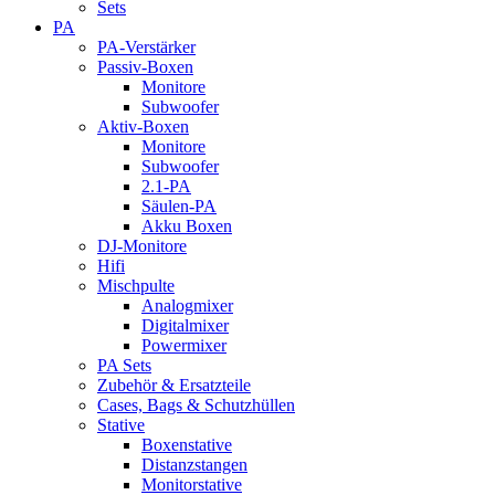
Sets
PA
PA-Verstärker
Passiv-Boxen
Monitore
Subwoofer
Aktiv-Boxen
Monitore
Subwoofer
2.1-PA
Säulen-PA
Akku Boxen
DJ-Monitore
Hifi
Mischpulte
Analogmixer
Digitalmixer
Powermixer
PA Sets
Zubehör & Ersatzteile
Cases, Bags & Schutzhüllen
Stative
Boxenstative
Distanzstangen
Monitorstative