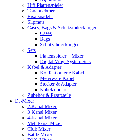
Hifi-Plattenspieler
Tonabnehmer
Ersatznadeln
Slipmats
Cases, Bags & Schutzabdeckungen
Cases
Bags
Schutzabdeckungen
Sets
Plattenspieler + Mixer
Digital Vinyl System Sets
Kabel & Adapter
Konfektionierte Kabel
Meterware Kabel
Stecker & Adapter
Kabelzubehör
Zubehör & Ersatzteile
DJ-Mixer
2-Kanal Mixer
3-Kanal Mixer
4-Kanal Mixer
Mehrkanal Mixer
Club Mixer
Battle Mixer