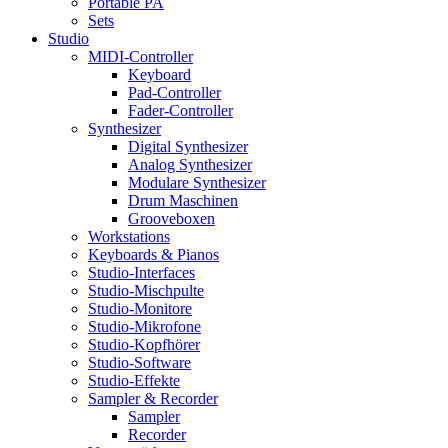
Portable PA
Sets
Studio
MIDI-Controller
Keyboard
Pad-Controller
Fader-Controller
Synthesizer
Digital Synthesizer
Analog Synthesizer
Modulare Synthesizer
Drum Maschinen
Grooveboxen
Workstations
Keyboards & Pianos
Studio-Interfaces
Studio-Mischpulte
Studio-Monitore
Studio-Mikrofone
Studio-Kopfhörer
Studio-Software
Studio-Effekte
Sampler & Recorder
Sampler
Recorder