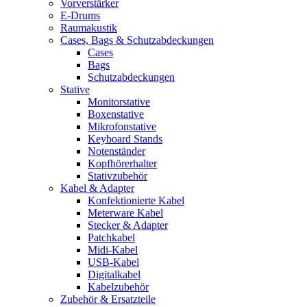
Vorverstärker
E-Drums
Raumakustik
Cases, Bags & Schutzabdeckungen
Cases
Bags
Schutzabdeckungen
Stative
Monitorstative
Boxenstative
Mikrofonstative
Keyboard Stands
Notenständer
Kopfhörerhalter
Stativzubehör
Kabel & Adapter
Konfektionierte Kabel
Meterware Kabel
Stecker & Adapter
Patchkabel
Midi-Kabel
USB-Kabel
Digitalkabel
Kabelzubehör
Zubehör & Ersatzteile