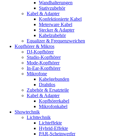
Wandhalterungen
Stativzubehör
Kabel & Adapter
Konfektionierte Kabel
Meterware Kabel
Stecker & Adapter
Kabelzubehör
Equalizer & Frequenzweichen
Kopfhörer & Mikros
DJ-Kopfhörer
Studio-Kopfhörer
Mode-Kopfhörer
In-Ear-Kopfhörer
Mikrofone
Kabelgebunden
Drahtlos
Zubehör & Ersatzteile
Kabel & Adapter
Kopfhörerkabel
Mikrofonkabel
Showtechnik
Lichttechnik
Lichteffekte
Hybrid-Effekte
PAR-Scheinwerfer