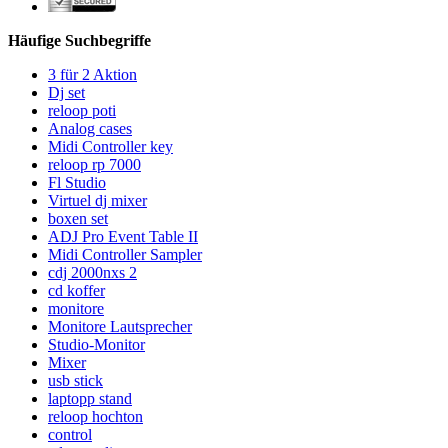
Häufige Suchbegriffe
3 für 2 Aktion
Dj set
reloop poti
Analog cases
Midi Controller key
reloop rp 7000
Fl Studio
Virtuel dj mixer
boxen set
ADJ Pro Event Table II
Midi Controller Sampler
cdj 2000nxs 2
cd koffer
monitore
Monitore Lautsprecher
Studio-Monitor
Mixer
usb stick
laptopp stand
reloop hochton
control