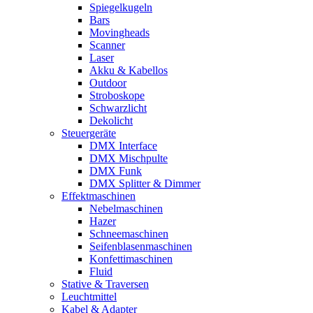
Spiegelkugeln
Bars
Movingheads
Scanner
Laser
Akku & Kabellos
Outdoor
Stroboskope
Schwarzlicht
Dekolicht
Steuergeräte
DMX Interface
DMX Mischpulte
DMX Funk
DMX Splitter & Dimmer
Effektmaschinen
Nebelmaschinen
Hazer
Schneemaschinen
Seifenblasenmaschinen
Konfettimaschinen
Fluid
Stative & Traversen
Leuchtmittel
Kabel & Adapter