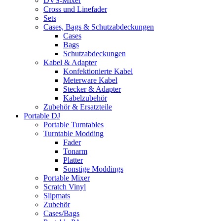
DVS-Mixer
Cross und Linefader
Sets
Cases, Bags & Schutzabdeckungen
Cases
Bags
Schutzabdeckungen
Kabel & Adapter
Konfektionierte Kabel
Meterware Kabel
Stecker & Adapter
Kabelzubehör
Zubehör & Ersatzteile
Portable DJ
Portable Turntables
Turntable Modding
Fader
Tonarm
Platter
Sonstige Moddings
Portable Mixer
Scratch Vinyl
Slipmats
Zubehör
Cases/Bags