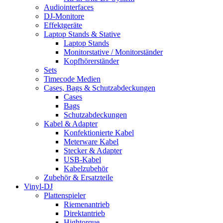
Audiointerfaces
DJ-Monitore
Effektgeräte
Laptop Stands & Stative
Laptop Stands
Monitorstative / Monitorständer
Kopfhörerständer
Sets
Timecode Medien
Cases, Bags & Schutzabdeckungen
Cases
Bags
Schutzabdeckungen
Kabel & Adapter
Konfektionierte Kabel
Meterware Kabel
Stecker & Adapter
USB-Kabel
Kabelzubehör
Zubehör & Ersatzteile
Vinyl-DJ
Plattenspieler
Riemenantrieb
Direktantrieb
Hightorque