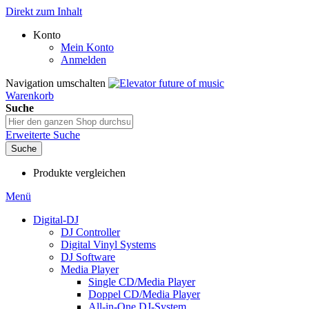
Direkt zum Inhalt
Konto
Mein Konto
Anmelden
Navigation umschalten
Warenkorb
Suche
Erweiterte Suche
Suche
Produkte vergleichen
Menü
Digital-DJ
DJ Controller
Digital Vinyl Systems
DJ Software
Media Player
Single CD/Media Player
Doppel CD/Media Player
All-in-One DJ-System