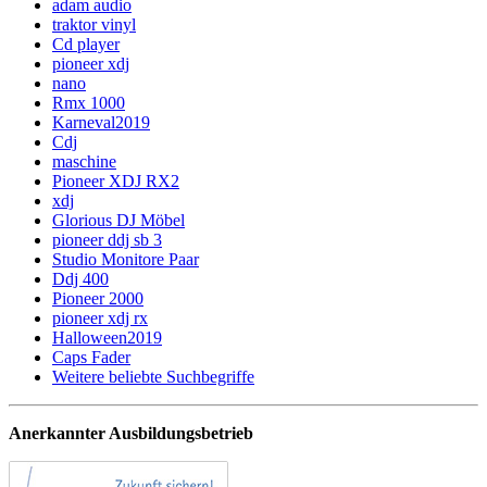
adam audio
traktor vinyl
Cd player
pioneer xdj
nano
Rmx 1000
Karneval2019
Cdj
maschine
Pioneer XDJ RX2
xdj
Glorious DJ Möbel
pioneer ddj sb 3
Studio Monitore Paar
Ddj 400
Pioneer 2000
pioneer xdj rx
Halloween2019
Caps Fader
Weitere beliebte Suchbegriffe
Anerkannter Ausbildungsbetrieb