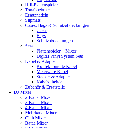
Hifi-Plattenspieler
Tonabnehmer
Ersatznadeln
Slipmats
Cases, Bags & Schutzabdeckungen
Cases
Bags
Schutzabdeckungen
Sets
Plattenspieler + Mixer
Digital Vinyl System Sets
Kabel & Adapter
Konfektionierte Kabel
Meterware Kabel
Stecker & Adapter
Kabelzubehör
Zubehör & Ersatzteile
DJ-Mixer
2-Kanal Mixer
3-Kanal Mixer
4-Kanal Mixer
Mehrkanal Mixer
Club Mixer
Battle Mixer