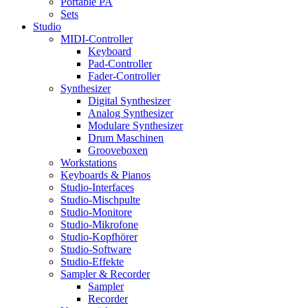
Portable PA
Sets
Studio
MIDI-Controller
Keyboard
Pad-Controller
Fader-Controller
Synthesizer
Digital Synthesizer
Analog Synthesizer
Modulare Synthesizer
Drum Maschinen
Grooveboxen
Workstations
Keyboards & Pianos
Studio-Interfaces
Studio-Mischpulte
Studio-Monitore
Studio-Mikrofone
Studio-Kopfhörer
Studio-Software
Studio-Effekte
Sampler & Recorder
Sampler
Recorder