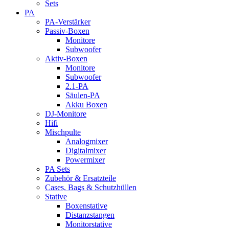
Sets
PA
PA-Verstärker
Passiv-Boxen
Monitore
Subwoofer
Aktiv-Boxen
Monitore
Subwoofer
2.1-PA
Säulen-PA
Akku Boxen
DJ-Monitore
Hifi
Mischpulte
Analogmixer
Digitalmixer
Powermixer
PA Sets
Zubehör & Ersatzteile
Cases, Bags & Schutzhüllen
Stative
Boxenstative
Distanzstangen
Monitorstative