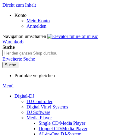
Direkt zum Inhalt
Konto
Mein Konto
Anmelden
Navigation umschalten
Warenkorb
Suche
Erweiterte Suche
Suche
Produkte vergleichen
Menü
Digital-DJ
DJ Controller
Digital Vinyl Systems
DJ Software
Media Player
Single CD/Media Player
Doppel CD/Media Player
All-in-One DJ-System