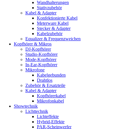
Wandhalterungen
Stativzubehör
Kabel & Adapter
Konfektionierte Kabel
Meterware Kabel
Stecker & Adapter
Kabelzubehör
Equalizer & Frequenzweichen
Kopfhörer & Mikros
DJ-Kopfhörer
Studio-Kopfhörer
Mode-Kopfhörer
In-Ear-Kopfhörer
Mikrofone
Kabelgebunden
Drahtlos
Zubehör & Ersatzteile
Kabel & Adapter
Kopfhörerkabel
Mikrofonkabel
Showtechnik
Lichttechnik
Lichteffekte
Hybrid-Effekte
PAR-Scheinwerfer