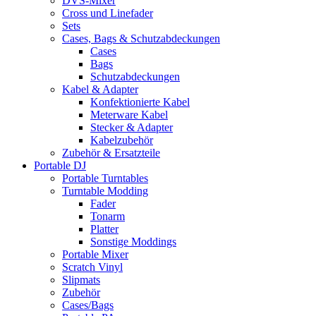
DVS-Mixer
Cross und Linefader
Sets
Cases, Bags & Schutzabdeckungen
Cases
Bags
Schutzabdeckungen
Kabel & Adapter
Konfektionierte Kabel
Meterware Kabel
Stecker & Adapter
Kabelzubehör
Zubehör & Ersatzteile
Portable DJ
Portable Turntables
Turntable Modding
Fader
Tonarm
Platter
Sonstige Moddings
Portable Mixer
Scratch Vinyl
Slipmats
Zubehör
Cases/Bags