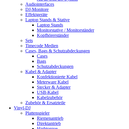
Audiointerfaces
DJ-Monitore
Effektgeräte
Laptop Stands & Stative
Laptop Stands
Monitorstative / Monitorständer
Kopfhörerständer
Sets
Timecode Medien
Cases, Bags & Schutzabdeckungen
Cases
Bags
Schutzabdeckungen
Kabel & Adapter
Konfektionierte Kabel
Meterware Kabel
Stecker & Adapter
USB-Kabel
Kabelzubehör
Zubehör & Ersatzteile
Vinyl-DJ
Plattenspieler
Riemenantrieb
Direktantrieb
Hightorque