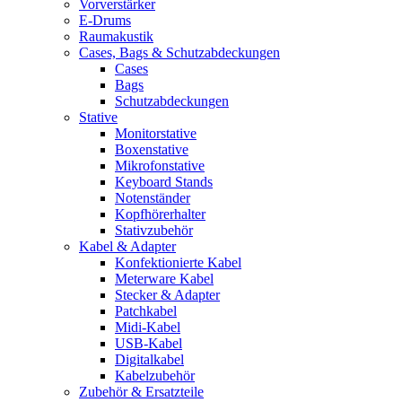
Vorverstärker
E-Drums
Raumakustik
Cases, Bags & Schutzabdeckungen
Cases
Bags
Schutzabdeckungen
Stative
Monitorstative
Boxenstative
Mikrofonstative
Keyboard Stands
Notenständer
Kopfhörerhalter
Stativzubehör
Kabel & Adapter
Konfektionierte Kabel
Meterware Kabel
Stecker & Adapter
Patchkabel
Midi-Kabel
USB-Kabel
Digitalkabel
Kabelzubehör
Zubehör & Ersatzteile