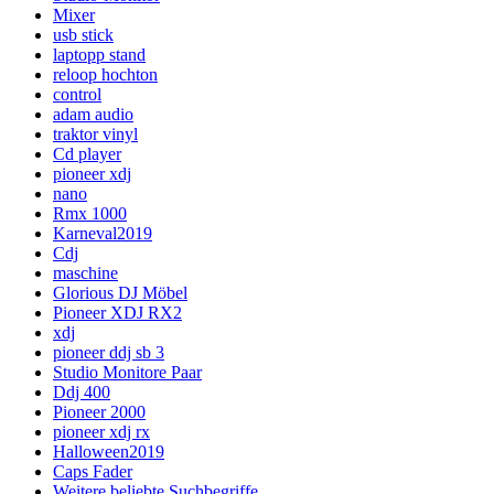
Mixer
usb stick
laptopp stand
reloop hochton
control
adam audio
traktor vinyl
Cd player
pioneer xdj
nano
Rmx 1000
Karneval2019
Cdj
maschine
Glorious DJ Möbel
Pioneer XDJ RX2
xdj
pioneer ddj sb 3
Studio Monitore Paar
Ddj 400
Pioneer 2000
pioneer xdj rx
Halloween2019
Caps Fader
Weitere beliebte Suchbegriffe