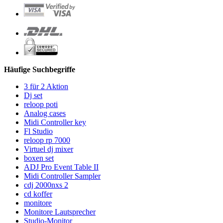
Häufige Suchbegriffe
3 für 2 Aktion
Dj set
reloop poti
Analog cases
Midi Controller key
Fl Studio
reloop rp 7000
Virtuel dj mixer
boxen set
ADJ Pro Event Table II
Midi Controller Sampler
cdj 2000nxs 2
cd koffer
monitore
Monitore Lautsprecher
Studio-Monitor