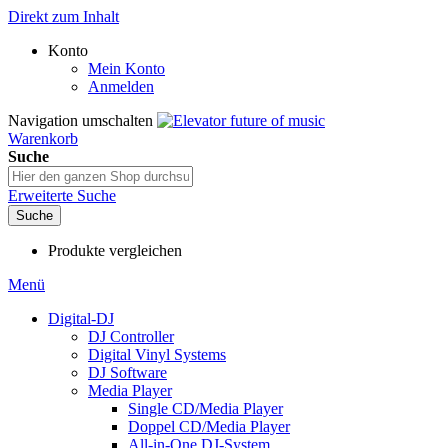
Direkt zum Inhalt
Konto
Mein Konto
Anmelden
Navigation umschalten
Warenkorb
Suche
Erweiterte Suche
Suche
Produkte vergleichen
Menü
Digital-DJ
DJ Controller
Digital Vinyl Systems
DJ Software
Media Player
Single CD/Media Player
Doppel CD/Media Player
All-in-One DJ-System