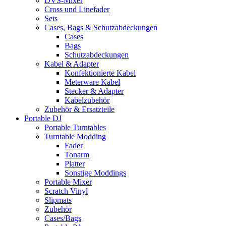
DVS-Mixer
Cross und Linefader
Sets
Cases, Bags & Schutzabdeckungen
Cases
Bags
Schutzabdeckungen
Kabel & Adapter
Konfektionierte Kabel
Meterware Kabel
Stecker & Adapter
Kabelzubehör
Zubehör & Ersatzteile
Portable DJ
Portable Turntables
Turntable Modding
Fader
Tonarm
Platter
Sonstige Moddings
Portable Mixer
Scratch Vinyl
Slipmats
Zubehör
Cases/Bags