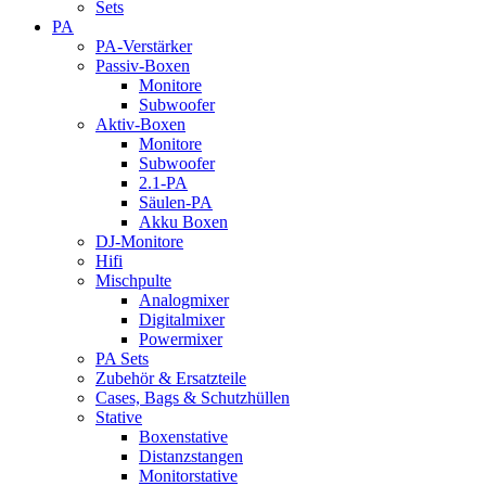
Sets
PA
PA-Verstärker
Passiv-Boxen
Monitore
Subwoofer
Aktiv-Boxen
Monitore
Subwoofer
2.1-PA
Säulen-PA
Akku Boxen
DJ-Monitore
Hifi
Mischpulte
Analogmixer
Digitalmixer
Powermixer
PA Sets
Zubehör & Ersatzteile
Cases, Bags & Schutzhüllen
Stative
Boxenstative
Distanzstangen
Monitorstative