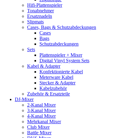
Hifi-Plattenspieler
Tonabnehmer
Ersatznadeln
Slipmats
Cases, Bags & Schutzabdeckungen
Cases
Bags
Schutzabdeckungen
Sets
Plattenspieler + Mixer
Digital Vinyl System Sets
Kabel & Adapter
Konfektionierte Kabel
Meterware Kabel
Stecker & Adapter
Kabelzubehör
Zubehör & Ersatzteile
DJ-Mixer
2-Kanal Mixer
3-Kanal Mixer
4-Kanal Mixer
Mehrkanal Mixer
Club Mixer
Battle Mixer