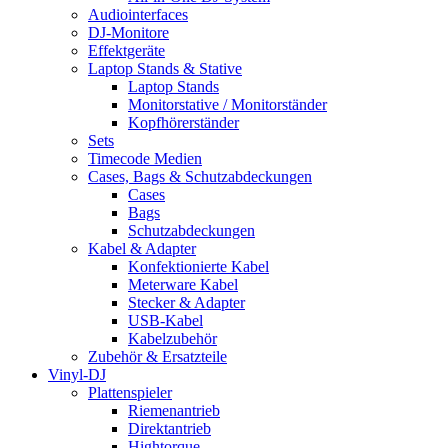
Audiointerfaces
DJ-Monitore
Effektgeräte
Laptop Stands & Stative
Laptop Stands
Monitorstative / Monitorständer
Kopfhörerständer
Sets
Timecode Medien
Cases, Bags & Schutzabdeckungen
Cases
Bags
Schutzabdeckungen
Kabel & Adapter
Konfektionierte Kabel
Meterware Kabel
Stecker & Adapter
USB-Kabel
Kabelzubehör
Zubehör & Ersatzteile
Vinyl-DJ
Plattenspieler
Riemenantrieb
Direktantrieb
Hightorque