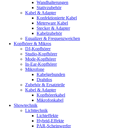
Wandhalterungen
Stativzubehör
Kabel & Adapter
Konfektionierte Kabel
Meterware Kabel
Stecker & Adapter
Kabelzubehör
Equalizer & Frequenzweichen
Kopfhörer & Mikros
DJ-Kopfhörer
Studio-Kopfhörer
Mode-Kopfhörer
In-Ear-Kopfhörer
Mikrofone
Kabelgebunden
Drahtlos
Zubehör & Ersatzteile
Kabel & Adapter
Kopfhörerkabel
Mikrofonkabel
Showtechnik
Lichttechnik
Lichteffekte
Hybrid-Effekte
PAR-Scheinwerfer