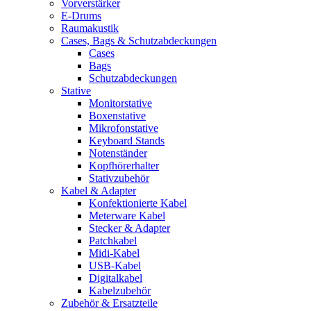
Vorverstärker
E-Drums
Raumakustik
Cases, Bags & Schutzabdeckungen
Cases
Bags
Schutzabdeckungen
Stative
Monitorstative
Boxenstative
Mikrofonstative
Keyboard Stands
Notenständer
Kopfhörerhalter
Stativzubehör
Kabel & Adapter
Konfektionierte Kabel
Meterware Kabel
Stecker & Adapter
Patchkabel
Midi-Kabel
USB-Kabel
Digitalkabel
Kabelzubehör
Zubehör & Ersatzteile