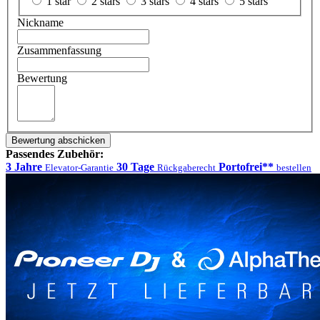
1 star
2 stars
3 stars
4 stars
5 stars
Nickname
Zusammenfassung
Bewertung
Bewertung abschicken
Passendes Zubehör:
3 Jahre
30 Tage
Portofrei**
Elevator-Garantie
Rückgaberecht
bestellen