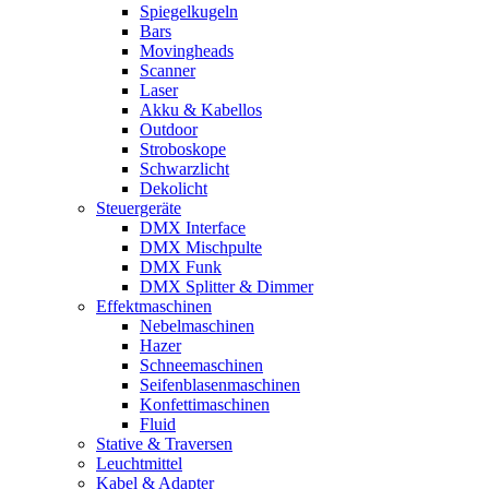
Spiegelkugeln
Bars
Movingheads
Scanner
Laser
Akku & Kabellos
Outdoor
Stroboskope
Schwarzlicht
Dekolicht
Steuergeräte
DMX Interface
DMX Mischpulte
DMX Funk
DMX Splitter & Dimmer
Effektmaschinen
Nebelmaschinen
Hazer
Schneemaschinen
Seifenblasenmaschinen
Konfettimaschinen
Fluid
Stative & Traversen
Leuchtmittel
Kabel & Adapter