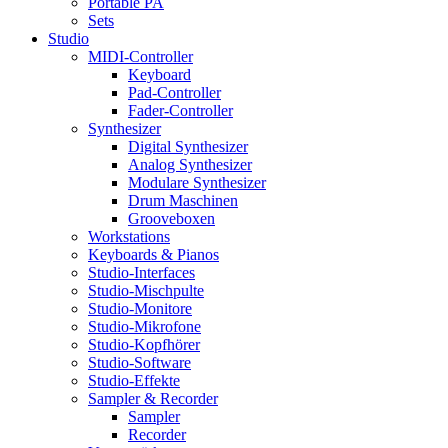
Portable PA
Sets
Studio
MIDI-Controller
Keyboard
Pad-Controller
Fader-Controller
Synthesizer
Digital Synthesizer
Analog Synthesizer
Modulare Synthesizer
Drum Maschinen
Grooveboxen
Workstations
Keyboards & Pianos
Studio-Interfaces
Studio-Mischpulte
Studio-Monitore
Studio-Mikrofone
Studio-Kopfhörer
Studio-Software
Studio-Effekte
Sampler & Recorder
Sampler
Recorder