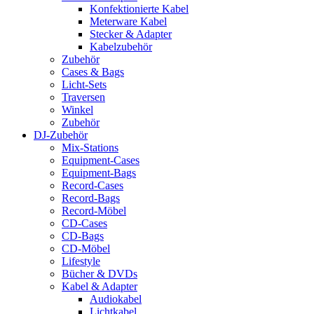
Konfektionierte Kabel
Meterware Kabel
Stecker & Adapter
Kabelzubehör
Zubehör
Cases & Bags
Licht-Sets
Traversen
Winkel
Zubehör
DJ-Zubehör
Mix-Stations
Equipment-Cases
Equipment-Bags
Record-Cases
Record-Bags
Record-Möbel
CD-Cases
CD-Bags
CD-Möbel
Lifestyle
Bücher & DVDs
Kabel & Adapter
Audiokabel
Lichtkabel