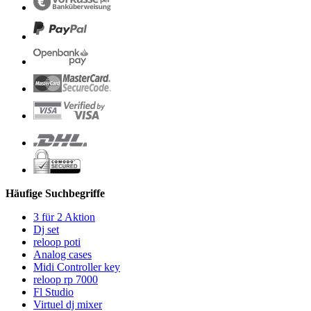
Häufige Suchbegriffe
3 für 2 Aktion
Dj set
reloop poti
Analog cases
Midi Controller key
reloop rp 7000
Fl Studio
Virtuel dj mixer