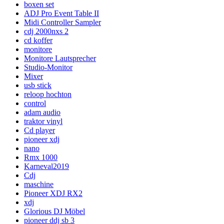
boxen set
ADJ Pro Event Table II
Midi Controller Sampler
cdj 2000nxs 2
cd koffer
monitore
Monitore Lautsprecher
Studio-Monitor
Mixer
usb stick
reloop hochton
control
adam audio
traktor vinyl
Cd player
pioneer xdj
nano
Rmx 1000
Karneval2019
Cdj
maschine
Pioneer XDJ RX2
xdj
Glorious DJ Möbel
pioneer ddj sb 3