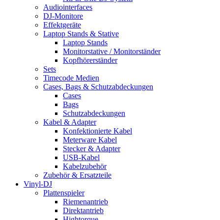
Audiointerfaces
DJ-Monitore
Effektgeräte
Laptop Stands & Stative
Laptop Stands
Monitorstative / Monitorständer
Kopfhörerständer
Sets
Timecode Medien
Cases, Bags & Schutzabdeckungen
Cases
Bags
Schutzabdeckungen
Kabel & Adapter
Konfektionierte Kabel
Meterware Kabel
Stecker & Adapter
USB-Kabel
Kabelzubehör
Zubehör & Ersatzteile
Vinyl-DJ
Plattenspieler
Riemenantrieb
Direktantrieb
Hightorque