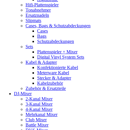
Hifi-Plattenspieler
Tonabnehmer
Ersatznadeln
Slipmats
Cases, Bags & Schutzabdeckungen
Cases
Bags
Schutzabdeckungen
Sets
Plattenspieler + Mixer
Digital Vinyl System Sets
Kabel & Adapter
Konfektionierte Kabel
Meterware Kabel
Stecker & Adapter
Kabelzubehör
Zubehör & Ersatzteile
DJ-Mixer
2-Kanal Mixer
3-Kanal Mixer
4-Kanal Mixer
Mehrkanal Mixer
Club Mixer
Battle Mixer