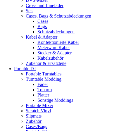
DVS-Mixer
Cross und Linefader
Sets
Cases, Bags & Schutzabdeckungen
Cases
Bags
Schutzabdeckungen
Kabel & Adapter
Konfektionierte Kabel
Meterware Kabel
Stecker & Adapter
Kabelzubehör
Zubehör & Ersatzteile
Portable DJ
Portable Turntables
Turntable Modding
Fader
Tonarm
Platter
Sonstige Moddings
Portable Mixer
Scratch Vinyl
Slipmats
Zubehör
Cases/Bags