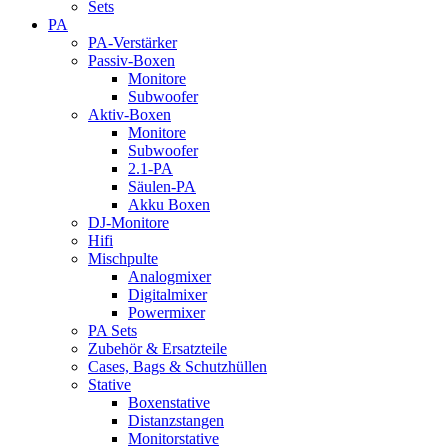
Sets
PA
PA-Verstärker
Passiv-Boxen
Monitore
Subwoofer
Aktiv-Boxen
Monitore
Subwoofer
2.1-PA
Säulen-PA
Akku Boxen
DJ-Monitore
Hifi
Mischpulte
Analogmixer
Digitalmixer
Powermixer
PA Sets
Zubehör & Ersatzteile
Cases, Bags & Schutzhüllen
Stative
Boxenstative
Distanzstangen
Monitorstative