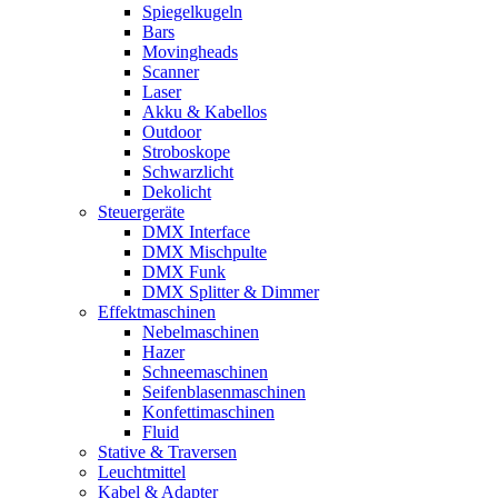
Spiegelkugeln
Bars
Movingheads
Scanner
Laser
Akku & Kabellos
Outdoor
Stroboskope
Schwarzlicht
Dekolicht
Steuergeräte
DMX Interface
DMX Mischpulte
DMX Funk
DMX Splitter & Dimmer
Effektmaschinen
Nebelmaschinen
Hazer
Schneemaschinen
Seifenblasenmaschinen
Konfettimaschinen
Fluid
Stative & Traversen
Leuchtmittel
Kabel & Adapter