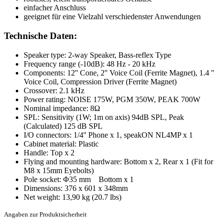
einfacher Anschluss
geeignet für eine Vielzahl verschiedenster Anwendungen
Technische Daten:
Speaker type: 2-way Speaker, Bass-reflex Type
Frequency range (-10dB): 48 Hz - 20 kHz
Components: 12'' Cone, 2'' Voice Coil (Ferrite Magnet), 1.4 ''
Voice Coil, Compression Driver (Ferrite Magnet)
Crossover: 2.1 kHz
Power rating: NOISE 175W, PGM 350W, PEAK 700W
Nominal impedance: 8Ω
SPL: Sensitivity (1W; 1m on axis) 94dB SPL, Peak
(Calculated) 125 dB SPL
I/O connectors: 1/4'' Phone x 1, speakON NL4MP x 1
Cabinet material: Plastic
Handle: Top x 2
Flying and mounting hardware: Bottom x 2, Rear x 1 (Fit for
M8 x 15mm Eyebolts)
Pole socket: Φ35 mm Bottom x 1
Dimensions: 376 x 601 x 348mm
Net weight: 13,90 kg (20.7 lbs)
Angaben zur Produktsicherheit