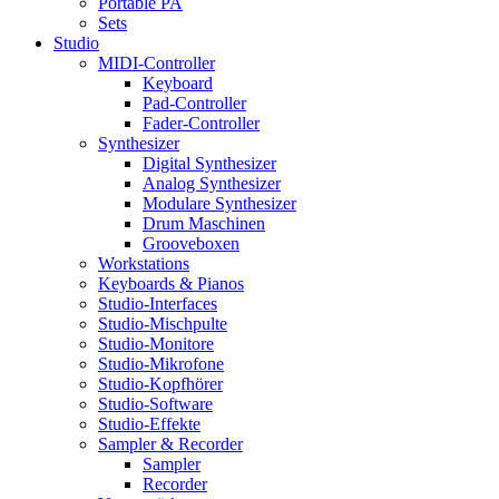
Portable PA
Sets
Studio
MIDI-Controller
Keyboard
Pad-Controller
Fader-Controller
Synthesizer
Digital Synthesizer
Analog Synthesizer
Modulare Synthesizer
Drum Maschinen
Grooveboxen
Workstations
Keyboards & Pianos
Studio-Interfaces
Studio-Mischpulte
Studio-Monitore
Studio-Mikrofone
Studio-Kopfhörer
Studio-Software
Studio-Effekte
Sampler & Recorder
Sampler
Recorder