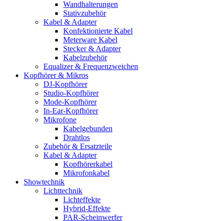
Wandhalterungen
Stativzubehör
Kabel & Adapter
Konfektionierte Kabel
Meterware Kabel
Stecker & Adapter
Kabelzubehör
Equalizer & Frequenzweichen
Kopfhörer & Mikros
DJ-Kopfhörer
Studio-Kopfhörer
Mode-Kopfhörer
In-Ear-Kopfhörer
Mikrofone
Kabelgebunden
Drahtlos
Zubehör & Ersatzteile
Kabel & Adapter
Kopfhörerkabel
Mikrofonkabel
Showtechnik
Lichttechnik
Lichteffekte
Hybrid-Effekte
PAR-Scheinwerfer