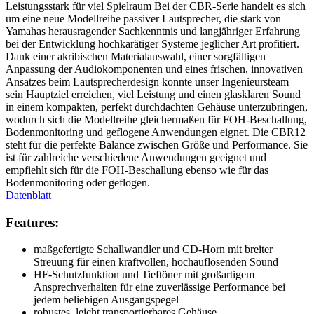
Leistungsstark für viel Spielraum Bei der CBR-Serie handelt es sich
um eine neue Modellreihe passiver Lautsprecher, die stark von
Yamahas herausragender Sachkenntnis und langjähriger Erfahrung
bei der Entwicklung hochkarätiger Systeme jeglicher Art profitiert.
Dank einer akribischen Materialauswahl, einer sorgfältigen
Anpassung der Audiokomponenten und eines frischen, innovativen
Ansatzes beim Lautsprecherdesign konnte unser Ingenieursteam
sein Hauptziel erreichen, viel Leistung und einen glasklaren Sound
in einem kompakten, perfekt durchdachten Gehäuse unterzubringen,
wodurch sich die Modellreihe gleichermaßen für FOH-Beschallung,
Bodenmonitoring und geflogene Anwendungen eignet. Die CBR12
steht für die perfekte Balance zwischen Größe und Performance. Sie
ist für zahlreiche verschiedene Anwendungen geeignet und
empfiehlt sich für die FOH-Beschallung ebenso wie für das
Bodenmonitoring oder geflogen.
Datenblatt
Features:
maßgefertigte Schallwandler und CD-Horn mit breiter
Streuung für einen kraftvollen, hochauflösenden Sound
HF-Schutzfunktion und Tieftöner mit großartigem
Ansprechverhalten für eine zuverlässige Performance bei
jedem beliebigen Ausgangspegel
robustes, leicht transportierbares Gehäuse