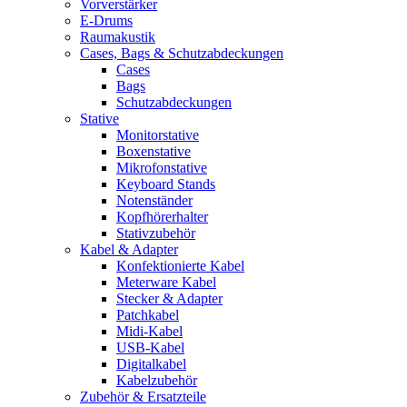
Vorverstärker
E-Drums
Raumakustik
Cases, Bags & Schutzabdeckungen
Cases
Bags
Schutzabdeckungen
Stative
Monitorstative
Boxenstative
Mikrofonstative
Keyboard Stands
Notenständer
Kopfhörerhalter
Stativzubehör
Kabel & Adapter
Konfektionierte Kabel
Meterware Kabel
Stecker & Adapter
Patchkabel
Midi-Kabel
USB-Kabel
Digitalkabel
Kabelzubehör
Zubehör & Ersatzteile