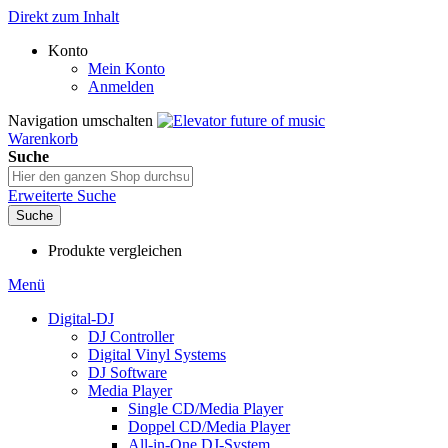
Direkt zum Inhalt
Konto
Mein Konto
Anmelden
Navigation umschalten
Warenkorb
Suche
Erweiterte Suche
Suche
Produkte vergleichen
Menü
Digital-DJ
DJ Controller
Digital Vinyl Systems
DJ Software
Media Player
Single CD/Media Player
Doppel CD/Media Player
All-in-One DJ-System