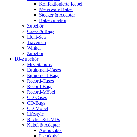
Konfektionierte Kabel
Meterware Kabel
Stecker & Adapter
Kabelzubehör
Zubehör
Cases & Bags
Licht-Sets
Traversen
Winkel
Zubehör
DJ-Zubehör
Mix-Stations
Equipment-Cases
Equipment-Bags
Record-Cases
Record-Bags
Record-Möbel
CD-Cases
CD-Bags
CD-Möbel
Lifestyle
Bücher & DVDs
Kabel & Adapter
Audiokabel
Lichtkabel