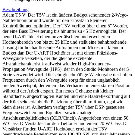
Beschreibung
Adam T5 V: Der T5V ist ein äußerst Budget schonender 2-Wege-
Nahfeldmonitor und wurde für den Einsatz in kleineren
Kontrollräumen optimiert. Der T5V verfügt über einen 5'' Woofer,
der eine Bass-Erweiterung bis hinunter zu 45 Hz ermöglicht. Der
neue U-ART bietet einen unverfälschten und erweiterten
Hochtonbereich von bis zu 25 kHz und stellt eine bahnbrechende
Lösung für hochauflösende Aufnahmen und Mixes mit kleinem
Budget dar. Der U-ART Hochtöner ist mit einem Präzisions-
Waveguide versehen, der die gleiche exzellente
Abstrahlcharakteristik aufweist wie der High-Frequency-
Propagation-Waveguide (HPS), der in den Studio-Monitoren der S-
Serie verwendet wird. Die sehr gleichmäßige Wiedergabe der hohen
Frequenzen durch den Waveguide sorgt für einen unglaublich
breiten Sweetspot, der einem das Verharren in einer starren Position
während der Arbeit erspart. Ein neues Gehäuse mit kleiner
Standfläche, abgeschrägten Kanten und eine Bassreflexöffnung auf
der Rückseite erlaubt die Platzierung überall im Raum, egal wie
klein dieser ist. Außerdem verfügt der T5V über DSP-gesteuerte
Frequenzweichen und Equalizer sowie analoge
Anschlussmöglichkeiten (XLR/Cinch). Angetrieben von einem 50
W Class-D Verstärker für den Tieftöner und einem 20 W Class-D
Verstärker für den U-ART Hochtöner, erreicht der T5V
beeindruckende Pegelspitzen von 106 dB SPL pro Paar. Mit seinen