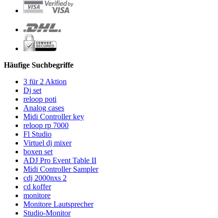
Häufige Suchbegriffe
3 für 2 Aktion
Dj set
reloop poti
Analog cases
Midi Controller key
reloop rp 7000
Fl Studio
Virtuel dj mixer
boxen set
ADJ Pro Event Table II
Midi Controller Sampler
cdj 2000nxs 2
cd koffer
monitore
Monitore Lautsprecher
Studio-Monitor