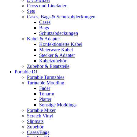
DVS-Mixer
Cross und Linefader
Sets
Cases, Bags & Schutzabdeckungen
Cases
Bags
Schutzabdeckungen
Kabel & Adapter
Konfektionierte Kabel
Meterware Kabel
Stecker & Adapter
Kabelzubehör
Zubehör & Ersatzteile
Portable DJ
Portable Turntables
Turntable Modding
Fader
Tonarm
Platter
Sonstige Moddings
Portable Mixer
Scratch Vinyl
Slipmats
Zubehör
Cases/Bags