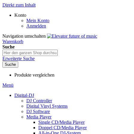
Direkt zum Inhalt
Konto
Mein Konto
Anmelden
Navigation umschalten
Warenkorb
Suche
Erweiterte Suche
Suche
Produkte vergleichen
Menü
Digital-DJ
DJ Controller
Digital Vinyl Systems
DJ Software
Media Player
Single CD/Media Player
Doppel CD/Media Player
All-in-One DJ-System