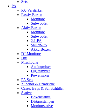
Sets
PA
PA-Verstärker
Passiv-Boxen
Monitore
Subwoofer
Aktiv-Boxen
Monitore
Subwoofer
2.1-PA
Säulen-PA
Akku Boxen
DJ-Monitore
Hifi
Mischpulte
Analogmixer
Digitalmixer
Powermixer
PA Sets
Zubehör & Ersatzteile
Cases, Bags & Schutzhüllen
Stative
Boxenstative
Distanzstangen
Monitorstative