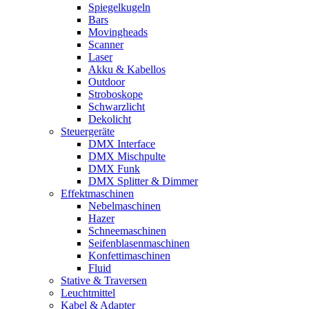
Spiegelkugeln
Bars
Movingheads
Scanner
Laser
Akku & Kabellos
Outdoor
Stroboskope
Schwarzlicht
Dekolicht
Steuergeräte
DMX Interface
DMX Mischpulte
DMX Funk
DMX Splitter & Dimmer
Effektmaschinen
Nebelmaschinen
Hazer
Schneemaschinen
Seifenblasenmaschinen
Konfettimaschinen
Fluid
Stative & Traversen
Leuchtmittel
Kabel & Adapter