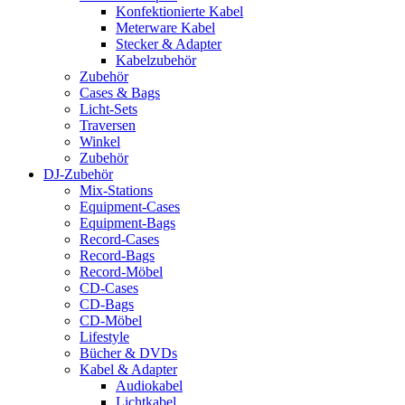
Konfektionierte Kabel
Meterware Kabel
Stecker & Adapter
Kabelzubehör
Zubehör
Cases & Bags
Licht-Sets
Traversen
Winkel
Zubehör
DJ-Zubehör
Mix-Stations
Equipment-Cases
Equipment-Bags
Record-Cases
Record-Bags
Record-Möbel
CD-Cases
CD-Bags
CD-Möbel
Lifestyle
Bücher & DVDs
Kabel & Adapter
Audiokabel
Lichtkabel