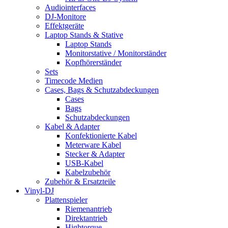
Audiointerfaces
DJ-Monitore
Effektgeräte
Laptop Stands & Stative
Laptop Stands
Monitorstative / Monitorständer
Kopfhörerständer
Sets
Timecode Medien
Cases, Bags & Schutzabdeckungen
Cases
Bags
Schutzabdeckungen
Kabel & Adapter
Konfektionierte Kabel
Meterware Kabel
Stecker & Adapter
USB-Kabel
Kabelzubehör
Zubehör & Ersatzteile
Vinyl-DJ
Plattenspieler
Riemenantrieb
Direktantrieb
Hightorque