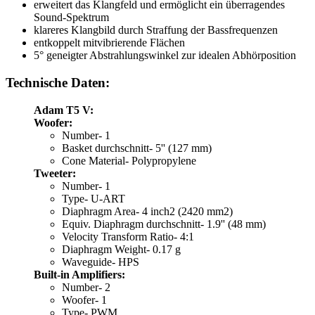
erweitert das Klangfeld und ermöglicht ein überragendes
Sound-Spektrum
klareres Klangbild durch Straffung der Bassfrequenzen
entkoppelt mitvibrierende Flächen
5° geneigter Abstrahlungswinkel zur idealen Abhörposition
Technische Daten:
Adam T5 V:
Woofer:
Number- 1
Basket durchschnitt- 5'' (127 mm)
Cone Material- Polypropylene
Tweeter:
Number- 1
Type- U-ART
Diaphragm Area- 4 inch2 (2420 mm2)
Equiv. Diaphragm durchschnitt- 1.9'' (48 mm)
Velocity Transform Ratio- 4:1
Diaphragm Weight- 0.17 g
Waveguide- HPS
Built-in Amplifiers:
Number- 2
Woofer- 1
Type- PWM