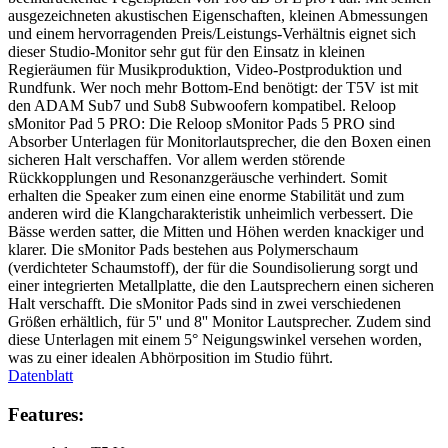
ausgezeichneten akustischen Eigenschaften, kleinen Abmessungen
und einem hervorragenden Preis/Leistungs-Verhältnis eignet sich
dieser Studio-Monitor sehr gut für den Einsatz in kleinen
Regieräumen für Musikproduktion, Video-Postproduktion und
Rundfunk. Wer noch mehr Bottom-End benötigt: der T5V ist mit
den ADAM Sub7 und Sub8 Subwoofern kompatibel. Reloop
sMonitor Pad 5 PRO: Die Reloop sMonitor Pads 5 PRO sind
Absorber Unterlagen für Monitorlautsprecher, die den Boxen einen
sicheren Halt verschaffen. Vor allem werden störende
Rückkopplungen und Resonanzgeräusche verhindert. Somit
erhalten die Speaker zum einen eine enorme Stabilität und zum
anderen wird die Klangcharakteristik unheimlich verbessert. Die
Bässe werden satter, die Mitten und Höhen werden knackiger und
klarer. Die sMonitor Pads bestehen aus Polymerschaum
(verdichteter Schaumstoff), der für die Soundisolierung sorgt und
einer integrierten Metallplatte, die den Lautsprechern einen sicheren
Halt verschafft. Die sMonitor Pads sind in zwei verschiedenen
Größen erhältlich, für 5'' und 8'' Monitor Lautsprecher. Zudem sind
diese Unterlagen mit einem 5° Neigungswinkel versehen worden,
was zu einer idealen Abhörposition im Studio führt.
Datenblatt
Features: