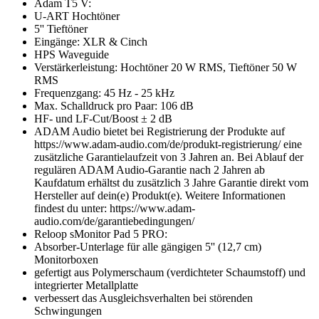
Adam T5 V:
U-ART Hochtöner
5'' Tieftöner
Eingänge: XLR & Cinch
HPS Waveguide
Verstärkerleistung: Hochtöner 20 W RMS, Tieftöner 50 W
RMS
Frequenzgang: 45 Hz - 25 kHz
Max. Schalldruck pro Paar: 106 dB
HF- und LF-Cut/Boost ± 2 dB
ADAM Audio bietet bei Registrierung der Produkte auf
https://www.adam-audio.com/de/produkt-registrierung/ eine
zusätzliche Garantielaufzeit von 3 Jahren an. Bei Ablauf der
regulären ADAM Audio-Garantie nach 2 Jahren ab
Kaufdatum erhältst du zusätzlich 3 Jahre Garantie direkt vom
Hersteller auf dein(e) Produkt(e). Weitere Informationen
findest du unter: https://www.adam-
audio.com/de/garantiebedingungen/
Reloop sMonitor Pad 5 PRO:
Absorber-Unterlage für alle gängigen 5'' (12,7 cm)
Monitorboxen
gefertigt aus Polymerschaum (verdichteter Schaumstoff) und
integrierter Metallplatte
verbessert das Ausgleichsverhalten bei störenden
Schwingungen