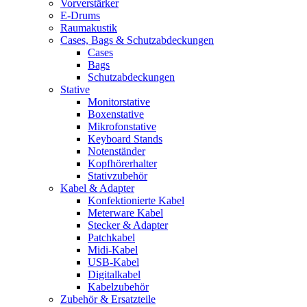
Vorverstärker
E-Drums
Raumakustik
Cases, Bags & Schutzabdeckungen
Cases
Bags
Schutzabdeckungen
Stative
Monitorstative
Boxenstative
Mikrofonstative
Keyboard Stands
Notenständer
Kopfhörerhalter
Stativzubehör
Kabel & Adapter
Konfektionierte Kabel
Meterware Kabel
Stecker & Adapter
Patchkabel
Midi-Kabel
USB-Kabel
Digitalkabel
Kabelzubehör
Zubehör & Ersatzteile