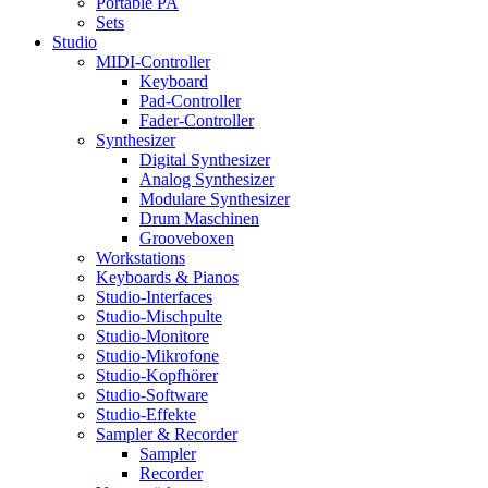
Portable PA
Sets
Studio
MIDI-Controller
Keyboard
Pad-Controller
Fader-Controller
Synthesizer
Digital Synthesizer
Analog Synthesizer
Modulare Synthesizer
Drum Maschinen
Grooveboxen
Workstations
Keyboards & Pianos
Studio-Interfaces
Studio-Mischpulte
Studio-Monitore
Studio-Mikrofone
Studio-Kopfhörer
Studio-Software
Studio-Effekte
Sampler & Recorder
Sampler
Recorder