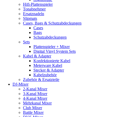
Hifi-Plattenspieler
Tonabnehmer
Ersatznadeln
Slipmats
Cases, Bags & Schutzabdeckungen
Cases
Bags
Schutzabdeckungen
Sets
Plattenspieler + Mixer
Digital Vinyl System Sets
Kabel & Adapter
Konfektionierte Kabel
Meterware Kabel
Stecker & Adapter
Kabelzubehör
Zubehör & Ersatzteile
DJ-Mixer
2-Kanal Mixer
3-Kanal Mixer
4-Kanal Mixer
Mehrkanal Mixer
Club Mixer
Battle Mixer