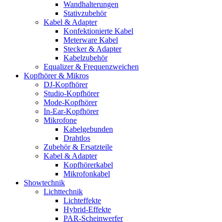
Wandhalterungen
Stativzubehör
Kabel & Adapter
Konfektionierte Kabel
Meterware Kabel
Stecker & Adapter
Kabelzubehör
Equalizer & Frequenzweichen
Kopfhörer & Mikros
DJ-Kopfhörer
Studio-Kopfhörer
Mode-Kopfhörer
In-Ear-Kopfhörer
Mikrofone
Kabelgebunden
Drahtlos
Zubehör & Ersatzteile
Kabel & Adapter
Kopfhörerkabel
Mikrofonkabel
Showtechnik
Lichttechnik
Lichteffekte
Hybrid-Effekte
PAR-Scheinwerfer