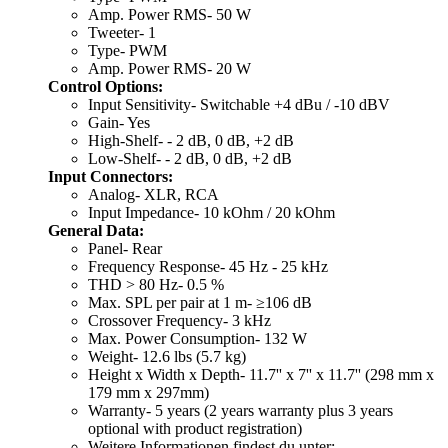
Amp. Power RMS- 50 W
Tweeter- 1
Type- PWM
Amp. Power RMS- 20 W
Control Options:
Input Sensitivity- Switchable +4 dBu / -10 dBV
Gain- Yes
High-Shelf- - 2 dB, 0 dB, +2 dB
Low-Shelf- - 2 dB, 0 dB, +2 dB
Input Connectors:
Analog- XLR, RCA
Input Impedance- 10 kOhm / 20 kOhm
General Data:
Panel- Rear
Frequency Response- 45 Hz - 25 kHz
THD > 80 Hz- 0.5 %
Max. SPL per pair at 1 m- ≥106 dB
Crossover Frequency- 3 kHz
Max. Power Consumption- 132 W
Weight- 12.6 lbs (5.7 kg)
Height x Width x Depth- 11.7'' x 7'' x 11.7'' (298 mm x
179 mm x 297mm)
Warranty- 5 years (2 years warranty plus 3 years
optional with product registration)
Weitere Informationen findest du unter: