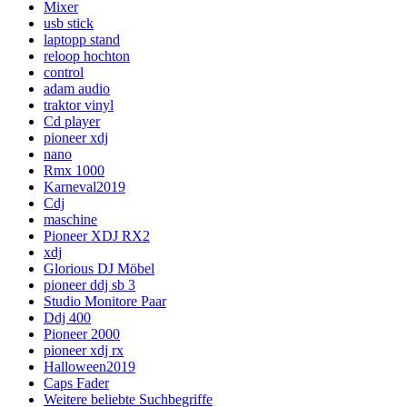
Mixer
usb stick
laptopp stand
reloop hochton
control
adam audio
traktor vinyl
Cd player
pioneer xdj
nano
Rmx 1000
Karneval2019
Cdj
maschine
Pioneer XDJ RX2
xdj
Glorious DJ Möbel
pioneer ddj sb 3
Studio Monitore Paar
Ddj 400
Pioneer 2000
pioneer xdj rx
Halloween2019
Caps Fader
Weitere beliebte Suchbegriffe