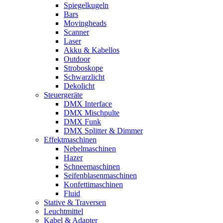
Spiegelkugeln
Bars
Movingheads
Scanner
Laser
Akku & Kabellos
Outdoor
Stroboskope
Schwarzlicht
Dekolicht
Steuergeräte
DMX Interface
DMX Mischpulte
DMX Funk
DMX Splitter & Dimmer
Effektmaschinen
Nebelmaschinen
Hazer
Schneemaschinen
Seifenblasenmaschinen
Konfettimaschinen
Fluid
Stative & Traversen
Leuchtmittel
Kabel & Adapter