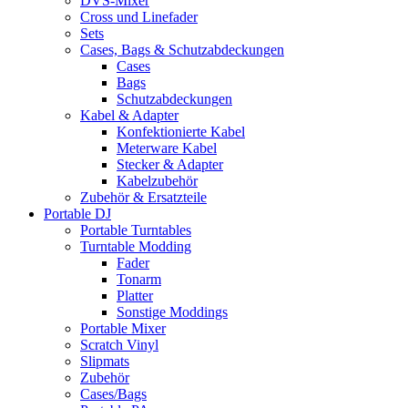
DVS-Mixer
Cross und Linefader
Sets
Cases, Bags & Schutzabdeckungen
Cases
Bags
Schutzabdeckungen
Kabel & Adapter
Konfektionierte Kabel
Meterware Kabel
Stecker & Adapter
Kabelzubehör
Zubehör & Ersatzteile
Portable DJ
Portable Turntables
Turntable Modding
Fader
Tonarm
Platter
Sonstige Moddings
Portable Mixer
Scratch Vinyl
Slipmats
Zubehör
Cases/Bags