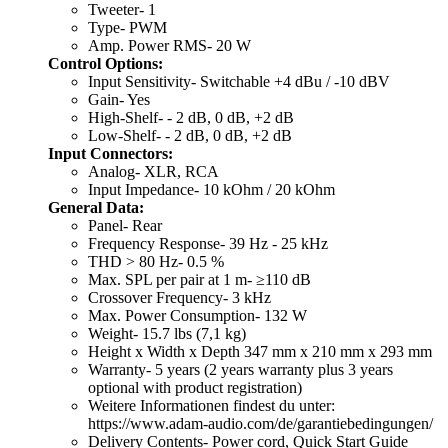
Tweeter- 1
Type- PWM
Amp. Power RMS- 20 W
Control Options:
Input Sensitivity- Switchable +4 dBu / -10 dBV
Gain- Yes
High-Shelf- - 2 dB, 0 dB, +2 dB
Low-Shelf- - 2 dB, 0 dB, +2 dB
Input Connectors:
Analog- XLR, RCA
Input Impedance- 10 kOhm / 20 kOhm
General Data:
Panel- Rear
Frequency Response- 39 Hz - 25 kHz
THD > 80 Hz- 0.5 %
Max. SPL per pair at 1 m- ≥110 dB
Crossover Frequency- 3 kHz
Max. Power Consumption- 132 W
Weight- 15.7 lbs (7,1 kg)
Height x Width x Depth 347 mm x 210 mm x 293 mm
Warranty- 5 years (2 years warranty plus 3 years
optional with product registration)
Weitere Informationen findest du unter:
https://www.adam-audio.com/de/garantiebedingungen/
Delivery Contents- Power cord, Quick Start Guide