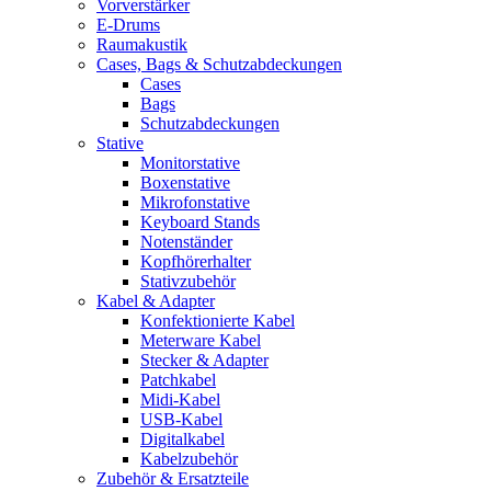
Vorverstärker
E-Drums
Raumakustik
Cases, Bags & Schutzabdeckungen
Cases
Bags
Schutzabdeckungen
Stative
Monitorstative
Boxenstative
Mikrofonstative
Keyboard Stands
Notenständer
Kopfhörerhalter
Stativzubehör
Kabel & Adapter
Konfektionierte Kabel
Meterware Kabel
Stecker & Adapter
Patchkabel
Midi-Kabel
USB-Kabel
Digitalkabel
Kabelzubehör
Zubehör & Ersatzteile