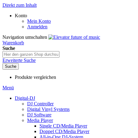
Direkt zum Inhalt
Konto
Mein Konto
Anmelden
Navigation umschalten
Warenkorb
Suche
Erweiterte Suche
Suche
Produkte vergleichen
Menü
Digital-DJ
DJ Controller
Digital Vinyl Systems
DJ Software
Media Player
Single CD/Media Player
Doppel CD/Media Player
All-in-One DJ-System