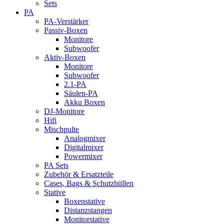
Sets
PA
PA-Verstärker
Passiv-Boxen
Monitore
Subwoofer
Aktiv-Boxen
Monitore
Subwoofer
2.1-PA
Säulen-PA
Akku Boxen
DJ-Monitore
Hifi
Mischpulte
Analogmixer
Digitalmixer
Powermixer
PA Sets
Zubehör & Ersatzteile
Cases, Bags & Schutzhüllen
Stative
Boxenstative
Distanzstangen
Monitorstative