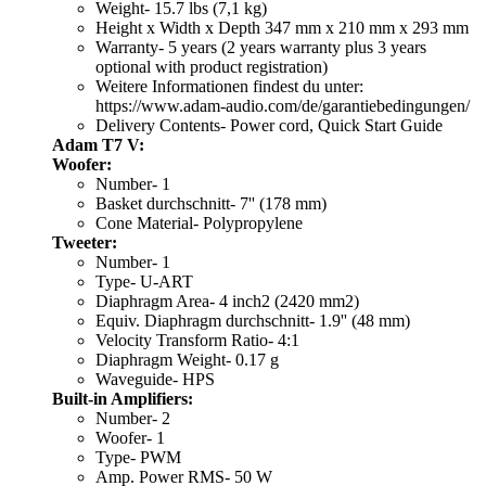
Weight- 15.7 lbs (7,1 kg)
Height x Width x Depth 347 mm x 210 mm x 293 mm
Warranty- 5 years (2 years warranty plus 3 years
optional with product registration)
Weitere Informationen findest du unter:
https://www.adam-audio.com/de/garantiebedingungen/
Delivery Contents- Power cord, Quick Start Guide
Adam T7 V:
Woofer:
Number- 1
Basket durchschnitt- 7'' (178 mm)
Cone Material- Polypropylene
Tweeter:
Number- 1
Type- U-ART
Diaphragm Area- 4 inch2 (2420 mm2)
Equiv. Diaphragm durchschnitt- 1.9'' (48 mm)
Velocity Transform Ratio- 4:1
Diaphragm Weight- 0.17 g
Waveguide- HPS
Built-in Amplifiers:
Number- 2
Woofer- 1
Type- PWM
Amp. Power RMS- 50 W