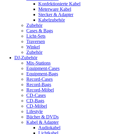
Konfektionierte Kabel
Meterware Kabel
Stecker & Adapter
Kabelzubehör
Zubehör
Cases & Bags
Licht-Sets
Traversen
Winkel
Zubehör
DJ-Zubehör
Mix-Stations
Equipment-Cases
Equipment-Bags
Record-Cases
Record-Bags
Record-Möbel
CD-Cases
CD-Bags
CD-Möbel
Lifestyle
Bücher & DVDs
Kabel & Adapter
Audiokabel
Lichtkabel