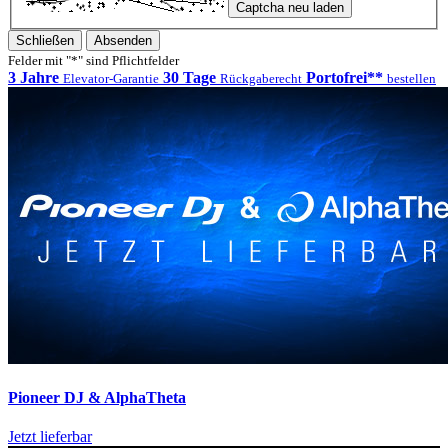
Captcha neu laden
Schließen
Absenden
Felder mit "*" sind Pflichtfelder
3 Jahre
30 Tage
Portofrei**
Elevator-Garantie
Rückgaberecht
bestellen
Pioneer DJ & AlphaTheta
Jetzt lieferbar