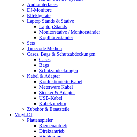
Audiointerfaces
DJ-Monitore
Effektgeräte
Laptop Stands & Stative
Laptop Stands
Monitorstative / Monitorständer
Kopfhörerständer
Sets
Timecode Medien
Cases, Bags & Schutzabdeckungen
Cases
Bags
Schutzabdeckungen
Kabel & Adapter
Konfektionierte Kabel
Meterware Kabel
Stecker & Adapter
USB-Kabel
Kabelzubehör
Zubehör & Ersatzteile
Vinyl-DJ
Plattenspieler
Riemenantrieb
Direktantrieb
Hightorque