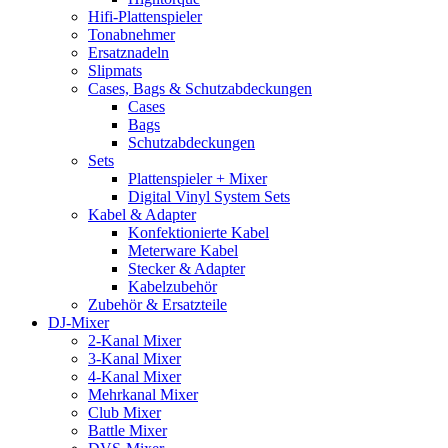
Hifi-Plattenspieler
Tonabnehmer
Ersatznadeln
Slipmats
Cases, Bags & Schutzabdeckungen
Cases
Bags
Schutzabdeckungen
Sets
Plattenspieler + Mixer
Digital Vinyl System Sets
Kabel & Adapter
Konfektionierte Kabel
Meterware Kabel
Stecker & Adapter
Kabelzubehör
Zubehör & Ersatzteile
DJ-Mixer
2-Kanal Mixer
3-Kanal Mixer
4-Kanal Mixer
Mehrkanal Mixer
Club Mixer
Battle Mixer