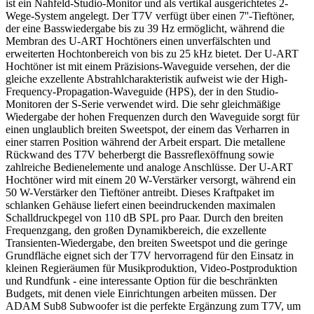
ist ein Nahfeld-Studio-Monitor und als vertikal ausgerichtetes 2-
Wege-System angelegt. Der T7V verfügt über einen 7''-Tieftöner,
der eine Basswiedergabe bis zu 39 Hz ermöglicht, während die
Membran des U-ART Hochtöners einen unverfälschten und
erweiterten Hochtonbereich von bis zu 25 kHz bietet. Der U-ART
Hochtöner ist mit einem Präzisions-Waveguide versehen, der die
gleiche exzellente Abstrahlcharakteristik aufweist wie der High-
Frequency-Propagation-Waveguide (HPS), der in den Studio-
Monitoren der S-Serie verwendet wird. Die sehr gleichmäßige
Wiedergabe der hohen Frequenzen durch den Waveguide sorgt für
einen unglaublich breiten Sweetspot, der einem das Verharren in
einer starren Position während der Arbeit erspart. Die metallene
Rückwand des T7V beherbergt die Bassreflexöffnung sowie
zahlreiche Bedienelemente und analoge Anschlüsse. Der U-ART
Hochtöner wird mit einem 20 W-Verstärker versorgt, während ein
50 W-Verstärker den Tieftöner antreibt. Dieses Kraftpaket im
schlanken Gehäuse liefert einen beeindruckenden maximalen
Schalldruckpegel von 110 dB SPL pro Paar. Durch den breiten
Frequenzgang, den großen Dynamikbereich, die exzellente
Transienten-Wiedergabe, den breiten Sweetspot und die geringe
Grundfläche eignet sich der T7V hervorragend für den Einsatz in
kleinen Regieräumen für Musikproduktion, Video-Postproduktion
und Rundfunk - eine interessante Option für die beschränkten
Budgets, mit denen viele Einrichtungen arbeiten müssen. Der
ADAM Sub8 Subwoofer ist die perfekte Ergänzung zum T7V, um