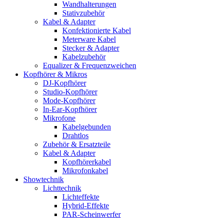
Wandhalterungen
Stativzubehör
Kabel & Adapter
Konfektionierte Kabel
Meterware Kabel
Stecker & Adapter
Kabelzubehör
Equalizer & Frequenzweichen
Kopfhörer & Mikros
DJ-Kopfhörer
Studio-Kopfhörer
Mode-Kopfhörer
In-Ear-Kopfhörer
Mikrofone
Kabelgebunden
Drahtlos
Zubehör & Ersatzteile
Kabel & Adapter
Kopfhörerkabel
Mikrofonkabel
Showtechnik
Lichttechnik
Lichteffekte
Hybrid-Effekte
PAR-Scheinwerfer