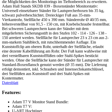
die Möglichkeiten des Monitorings im Tieftonbereich zu erweitern.
Adam Hall Stands SKDB 039 - Boxenständer Monitorstativ:
Universell einsetzbarer Ständer für Lautsprecherboxen bis 35 kg,
schwarz pulverbeschichtet. Dreieckiger Fuß aus 35-mm-
Vierkantrohr, Stellfläche 450 x 390 mm. Ständerrohr Ø 40/35 mm,
höhenverstellbar von 91,5 - 150 cm, mit Knebelschraube feststellbar.
Bei schweren Lautsprechern kann der Ständer mit dem
mitgelieferten Sicherungsstift in den Stufen 102 - 114 - 126 - 138 -
150 arretiert werden. Stellfläche für Lautsprecher 23 x 23 cm aus 2-
mm-starkem Stahlblech, mit rutschhemmender Auflage. Ein
Kunststoffclip am oberen Rohr, unterhalb der Stellfläche, erlaubt
eine dezente Kabelführung am Rohr. Der Fuß kann wahlweise mit
drei verstellbaren Kunststofffüßen oder Stahl-Spikes bestückt
werden. Ohne die Stellfläche kann der Ständer für Lautsprecher mit
Standard-Boxenflansch genutzt werden (Ø 35 mm). Die Lieferung
erfolgt demontiert, inkl. Schrauben und Innensechskantschlüssel,
drei Stellfüßen aus Kunststoff und drei Stahl-Spikes mit
Kontermutter.
Datenblatt
Features:
Adam T7 V Monitor Stand Bundle:
Adam T7 V:
U-ART Hochtöner