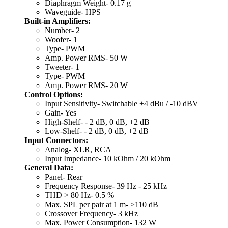
Diaphragm Weight- 0.17 g
Waveguide- HPS
Built-in Amplifiers:
Number- 2
Woofer- 1
Type- PWM
Amp. Power RMS- 50 W
Tweeter- 1
Type- PWM
Amp. Power RMS- 20 W
Control Options:
Input Sensitivity- Switchable +4 dBu / -10 dBV
Gain- Yes
High-Shelf- - 2 dB, 0 dB, +2 dB
Low-Shelf- - 2 dB, 0 dB, +2 dB
Input Connectors:
Analog- XLR, RCA
Input Impedance- 10 kOhm / 20 kOhm
General Data:
Panel- Rear
Frequency Response- 39 Hz - 25 kHz
THD > 80 Hz- 0.5 %
Max. SPL per pair at 1 m- ≥110 dB
Crossover Frequency- 3 kHz
Max. Power Consumption- 132 W