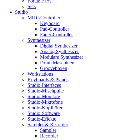
Portable PA
Sets
Studio
MIDI-Controller
Keyboard
Pad-Controller
Fader-Controller
Synthesizer
Digital Synthesizer
Analog Synthesizer
Modulare Synthesizer
Drum Maschinen
Grooveboxen
Workstations
Keyboards & Pianos
Studio-Interfaces
Studio-Mischpulte
Studio-Monitore
Studio-Mikrofone
Studio-Kopfhörer
Studio-Software
Studio-Effekte
Sampler & Recorder
Sampler
Recorder