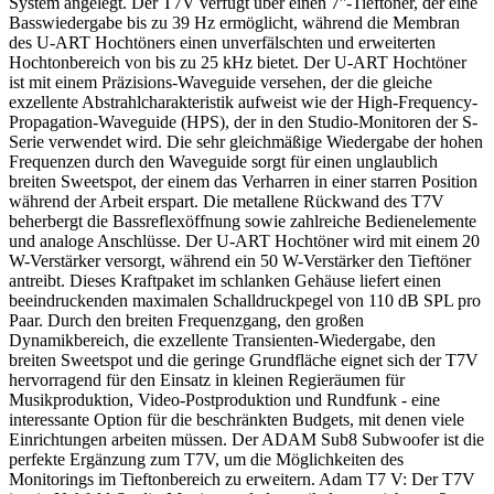
System angelegt. Der T7V verfügt über einen 7''-Tieftöner, der eine
Basswiedergabe bis zu 39 Hz ermöglicht, während die Membran
des U-ART Hochtöners einen unverfälschten und erweiterten
Hochtonbereich von bis zu 25 kHz bietet. Der U-ART Hochtöner
ist mit einem Präzisions-Waveguide versehen, der die gleiche
exzellente Abstrahlcharakteristik aufweist wie der High-Frequency-
Propagation-Waveguide (HPS), der in den Studio-Monitoren der S-
Serie verwendet wird. Die sehr gleichmäßige Wiedergabe der hohen
Frequenzen durch den Waveguide sorgt für einen unglaublich
breiten Sweetspot, der einem das Verharren in einer starren Position
während der Arbeit erspart. Die metallene Rückwand des T7V
beherbergt die Bassreflexöffnung sowie zahlreiche Bedienelemente
und analoge Anschlüsse. Der U-ART Hochtöner wird mit einem 20
W-Verstärker versorgt, während ein 50 W-Verstärker den Tieftöner
antreibt. Dieses Kraftpaket im schlanken Gehäuse liefert einen
beeindruckenden maximalen Schalldruckpegel von 110 dB SPL pro
Paar. Durch den breiten Frequenzgang, den großen
Dynamikbereich, die exzellente Transienten-Wiedergabe, den
breiten Sweetspot und die geringe Grundfläche eignet sich der T7V
hervorragend für den Einsatz in kleinen Regieräumen für
Musikproduktion, Video-Postproduktion und Rundfunk - eine
interessante Option für die beschränkten Budgets, mit denen viele
Einrichtungen arbeiten müssen. Der ADAM Sub8 Subwoofer ist die
perfekte Ergänzung zum T7V, um die Möglichkeiten des
Monitorings im Tieftonbereich zu erweitern. Adam T7 V: Der T7V