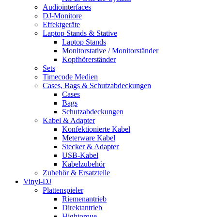
Audiointerfaces
DJ-Monitore
Effektgeräte
Laptop Stands & Stative
Laptop Stands
Monitorstative / Monitorständer
Kopfhörerständer
Sets
Timecode Medien
Cases, Bags & Schutzabdeckungen
Cases
Bags
Schutzabdeckungen
Kabel & Adapter
Konfektionierte Kabel
Meterware Kabel
Stecker & Adapter
USB-Kabel
Kabelzubehör
Zubehör & Ersatzteile
Vinyl-DJ
Plattenspieler
Riemenantrieb
Direktantrieb
Hightorque