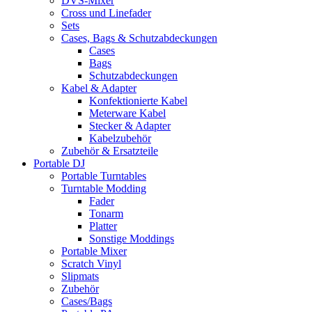
DVS-Mixer
Cross und Linefader
Sets
Cases, Bags & Schutzabdeckungen
Cases
Bags
Schutzabdeckungen
Kabel & Adapter
Konfektionierte Kabel
Meterware Kabel
Stecker & Adapter
Kabelzubehör
Zubehör & Ersatzteile
Portable DJ
Portable Turntables
Turntable Modding
Fader
Tonarm
Platter
Sonstige Moddings
Portable Mixer
Scratch Vinyl
Slipmats
Zubehör
Cases/Bags