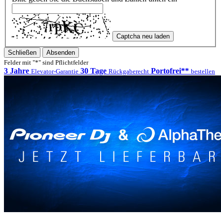
Captcha neu laden
Schließen
Absenden
Felder mit "*" sind Pflichtfelder
3 Jahre
30 Tage
Portofrei**
Elevator-Garantie
Rückgaberecht
bestellen