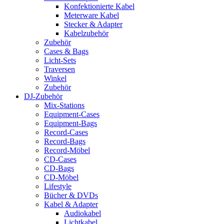
Konfektionierte Kabel
Meterware Kabel
Stecker & Adapter
Kabelzubehör
Zubehör
Cases & Bags
Licht-Sets
Traversen
Winkel
Zubehör
DJ-Zubehör
Mix-Stations
Equipment-Cases
Equipment-Bags
Record-Cases
Record-Bags
Record-Möbel
CD-Cases
CD-Bags
CD-Möbel
Lifestyle
Bücher & DVDs
Kabel & Adapter
Audiokabel
Lichtkabel