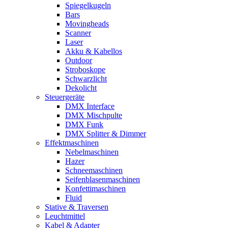
Spiegelkugeln
Bars
Movingheads
Scanner
Laser
Akku & Kabellos
Outdoor
Stroboskope
Schwarzlicht
Dekolicht
Steuergeräte
DMX Interface
DMX Mischpulte
DMX Funk
DMX Splitter & Dimmer
Effektmaschinen
Nebelmaschinen
Hazer
Schneemaschinen
Seifenblasenmaschinen
Konfettimaschinen
Fluid
Stative & Traversen
Leuchtmittel
Kabel & Adapter