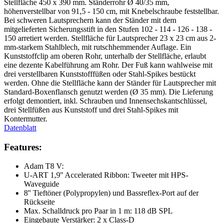
Stellfläche 450 x 390 mm. Ständerrohr Ø 40/35 mm,
höhenverstellbar von 91,5 - 150 cm, mit Knebelschraube feststellbar.
Bei schweren Lautsprechern kann der Ständer mit dem
mitgelieferten Sicherungsstift in den Stufen 102 - 114 - 126 - 138 -
150 arretiert werden. Stellfläche für Lautsprecher 23 x 23 cm aus 2-
mm-starkem Stahlblech, mit rutschhemmender Auflage. Ein
Kunststoffclip am oberen Rohr, unterhalb der Stellfläche, erlaubt
eine dezente Kabelführung am Rohr. Der Fuß kann wahlweise mit
drei verstellbaren Kunststofffüßen oder Stahl-Spikes bestückt
werden. Ohne die Stellfläche kann der Ständer für Lautsprecher mit
Standard-Boxenflansch genutzt werden (Ø 35 mm). Die Lieferung
erfolgt demontiert, inkl. Schrauben und Innensechskantschlüssel,
drei Stellfüßen aus Kunststoff und drei Stahl-Spikes mit
Kontermutter.
Datenblatt
Features:
Adam T8 V:
U-ART 1,9'' Accelerated Ribbon: Tweeter mit HPS-
Waveguide
8'' Tieftöner (Polypropylen) und Bassreflex-Port auf der
Rückseite
Max. Schalldruck pro Paar in 1 m: 118 dB SPL
Eingebaute Verstärker: 2 x Class-D