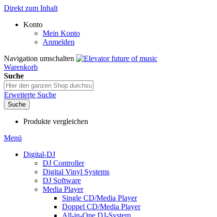
Direkt zum Inhalt
Konto
Mein Konto
Anmelden
Navigation umschalten
Warenkorb
Suche
Erweiterte Suche
Suche
Produkte vergleichen
Menü
Digital-DJ
DJ Controller
Digital Vinyl Systems
DJ Software
Media Player
Single CD/Media Player
Doppel CD/Media Player
All-in-One DJ-System