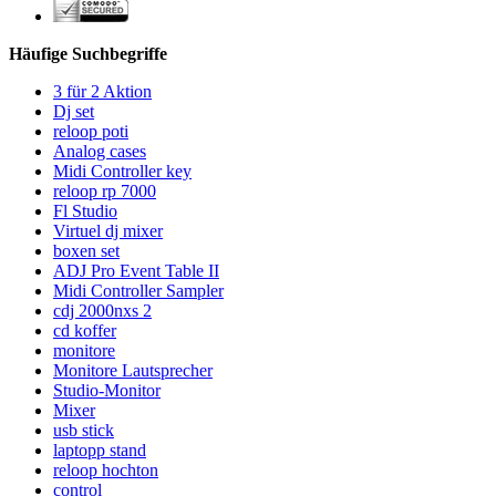
Häufige Suchbegriffe
3 für 2 Aktion
Dj set
reloop poti
Analog cases
Midi Controller key
reloop rp 7000
Fl Studio
Virtuel dj mixer
boxen set
ADJ Pro Event Table II
Midi Controller Sampler
cdj 2000nxs 2
cd koffer
monitore
Monitore Lautsprecher
Studio-Monitor
Mixer
usb stick
laptopp stand
reloop hochton
control