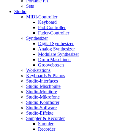
Portable PA
Sets
Studio
MIDI-Controller
Keyboard
Pad-Controller
Fader-Controller
Synthesizer
Digital Synthesizer
Analog Synthesizer
Modulare Synthesizer
Drum Maschinen
Grooveboxen
Workstations
Keyboards & Pianos
Studio-Interfaces
Studio-Mischpulte
Studio-Monitore
Studio-Mikrofone
Studio-Kopfhörer
Studio-Software
Studio-Effekte
Sampler & Recorder
Sampler
Recorder