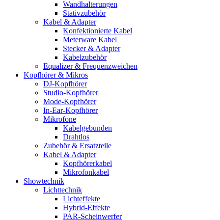
Wandhalterungen
Stativzubehör
Kabel & Adapter
Konfektionierte Kabel
Meterware Kabel
Stecker & Adapter
Kabelzubehör
Equalizer & Frequenzweichen
Kopfhörer & Mikros
DJ-Kopfhörer
Studio-Kopfhörer
Mode-Kopfhörer
In-Ear-Kopfhörer
Mikrofone
Kabelgebunden
Drahtlos
Zubehör & Ersatzteile
Kabel & Adapter
Kopfhörerkabel
Mikrofonkabel
Showtechnik
Lichttechnik
Lichteffekte
Hybrid-Effekte
PAR-Scheinwerfer