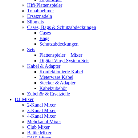
Hifi-Plattenspieler
Tonabnehmer
Ersatznadeln
Slipmats
Cases, Bags & Schutzabdeckungen
Cases
Bags
Schutzabdeckungen
Sets
Plattenspieler + Mixer
Digital Vinyl System Sets
Kabel & Adapter
Konfektionierte Kabel
Meterware Kabel
Stecker & Adapter
Kabelzubehör
Zubehör & Ersatzteile
DJ-Mixer
2-Kanal Mixer
3-Kanal Mixer
4-Kanal Mixer
Mehrkanal Mixer
Club Mixer
Battle Mixer