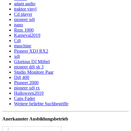
adam audio
traktor vinyl
Cd player
pioneer xdj
nano
Rmx 1000
Karneval2019
Cdj
maschine
Pioneer XDJ RX2
xdj
Glorious DJ Möbel
pioneer ddj sb 3
Studio Monitore Paar
Ddj 400
Pioneer 2000
pioneer xdj rx
Halloween2019
Caps Fader
Weitere beliebte Suchbegriffe
Anerkannter Ausbildungsbetrieb