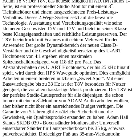
Adam T8 V: Der T8V, das neueste Mitglied in ADAM Audios T-
Serie, ist ein professioneller Studio-Monitor mit einem 8˝-
Tiefmitteltöner und einem ausgezeichneten Preis-Leistungs-
Verhältnis. Dieses 2-Wege-System setzt auf die bewährte
Technologie, Ausstattung und Verarbeitungsqualität wie seine
kleineren Geschwister T5V und T7V und bietet in seiner Klasse
beste Klangeigenschaften und reichliche Leistungsreserven. Der
T8V beeindruckt mit Features mit echtem Mehrwert für den
Anwender: Der große Dynamikbereich der neuen Class-D-
Verstärker und die Geschwindigkeitsübersetzung des U-ART
Hochtöners von 4:1 ergeben einen maximalen
Spitzenschalldruckpegel von 118 dB pro Paar. Das
Abstrahlverhalten des U-ART Hochtöners, der bis 25 kHz hinauf
spielt, wird durch den HPS Waveguide optimiert. Dies ermöglicht
Arbeiten in einem breiteren nutzbaren „Sweet-Spot“. Mit einer
Basswiedergabe bis zu 33 Hz ist der T8V besonders für Nutzer
geeignet, die vor allem basslastige Musik produzieren. Der T8V ist
der perfekte Studio-Lautsprecher für alle diejenigen, die schon
immer mit einem 8˝-Monitor von ADAM Audio arbeiten wollten,
aber bisher nicht über ein ausreichendes Budget verfügen. Die
Garantie von 5 Jahren gibt zusätzliche Sicherheit und die
Gewissheit, ein Qualitätsprodukt erstanden zu haben. Adam Hall
Stands SKDB 039 - Boxenständer Monitorstativ: Universell
einsetzbarer Ständer für Lautsprecherboxen bis 35 kg, schwarz
pulverbeschichtet. Dreieckiger Fuß aus 35-mm-Vierkantrohr,