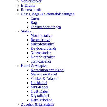
Vorverstärker
E-Drums
Raumakustik
Cases, Bags & Schutzabdeckungen
Cases
Bags
Schutzabdeckungen
Stative
Monitorstative
Boxenstative
Mikrofonstative
Keyboard Stands
Notenständer
Kopfhörerhalter
Stativzubehör
Kabel & Adapter
Konfektionierte Kabel
Meterware Kabel
Stecker & Adapter
Patchkabel
Midi-Kabel
USB-Kabel
Digitalkabel
Kabelzubehör
Zubehör & Ersatzteile