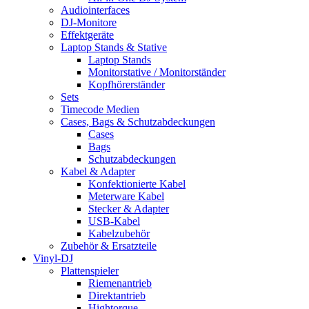
Audiointerfaces
DJ-Monitore
Effektgeräte
Laptop Stands & Stative
Laptop Stands
Monitorstative / Monitorständer
Kopfhörerständer
Sets
Timecode Medien
Cases, Bags & Schutzabdeckungen
Cases
Bags
Schutzabdeckungen
Kabel & Adapter
Konfektionierte Kabel
Meterware Kabel
Stecker & Adapter
USB-Kabel
Kabelzubehör
Zubehör & Ersatzteile
Vinyl-DJ
Plattenspieler
Riemenantrieb
Direktantrieb
Hightorque