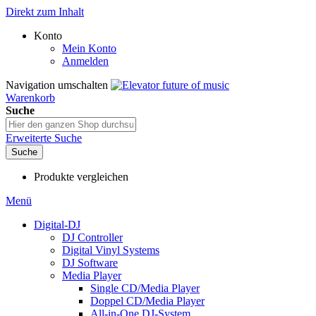
Direkt zum Inhalt
Konto
Mein Konto
Anmelden
Navigation umschalten
Warenkorb
Suche
Erweiterte Suche
Suche
Produkte vergleichen
Menü
Digital-DJ
DJ Controller
Digital Vinyl Systems
DJ Software
Media Player
Single CD/Media Player
Doppel CD/Media Player
All-in-One DJ-System