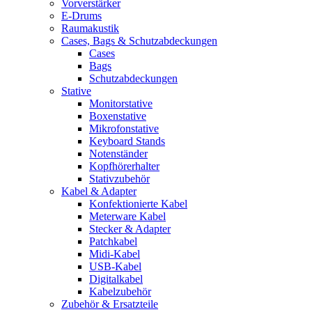
Vorverstärker
E-Drums
Raumakustik
Cases, Bags & Schutzabdeckungen
Cases
Bags
Schutzabdeckungen
Stative
Monitorstative
Boxenstative
Mikrofonstative
Keyboard Stands
Notenständer
Kopfhörerhalter
Stativzubehör
Kabel & Adapter
Konfektionierte Kabel
Meterware Kabel
Stecker & Adapter
Patchkabel
Midi-Kabel
USB-Kabel
Digitalkabel
Kabelzubehör
Zubehör & Ersatzteile