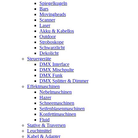
Spiegelkugeln
Bars
Movingheads
Scanner
Laser
Akku & Kabellos
Outdoor
Stroboskope
Schwarzlicht
Dekolicht
Steuergeräte
DMX Interface
DMX Mischpulte
DMX Funk
DMX Splitter & Dimmer
Effektmaschinen
Nebelmaschinen
Hazer
Schneemaschinen
Seifenblasenmaschinen
Konfettimaschinen
Fluid
Stative & Traversen
Leuchtmittel
Kabel & Adapter