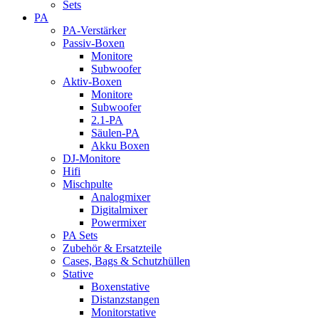
Sets
PA
PA-Verstärker
Passiv-Boxen
Monitore
Subwoofer
Aktiv-Boxen
Monitore
Subwoofer
2.1-PA
Säulen-PA
Akku Boxen
DJ-Monitore
Hifi
Mischpulte
Analogmixer
Digitalmixer
Powermixer
PA Sets
Zubehör & Ersatzteile
Cases, Bags & Schutzhüllen
Stative
Boxenstative
Distanzstangen
Monitorstative