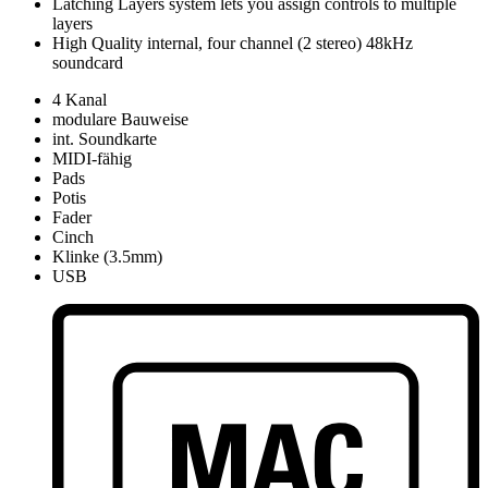
Latching Layers system lets you assign controls to multiple
layers
High Quality internal, four channel (2 stereo) 48kHz
soundcard
4 Kanal
modulare Bauweise
int. Soundkarte
MIDI-fähig
Pads
Potis
Fader
Cinch
Klinke (3.5mm)
USB