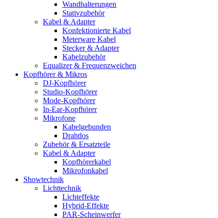
Wandhalterungen
Stativzubehör
Kabel & Adapter
Konfektionierte Kabel
Meterware Kabel
Stecker & Adapter
Kabelzubehör
Equalizer & Frequenzweichen
Kopfhörer & Mikros
DJ-Kopfhörer
Studio-Kopfhörer
Mode-Kopfhörer
In-Ear-Kopfhörer
Mikrofone
Kabelgebunden
Drahtlos
Zubehör & Ersatzteile
Kabel & Adapter
Kopfhörerkabel
Mikrofonkabel
Showtechnik
Lichttechnik
Lichteffekte
Hybrid-Effekte
PAR-Scheinwerfer