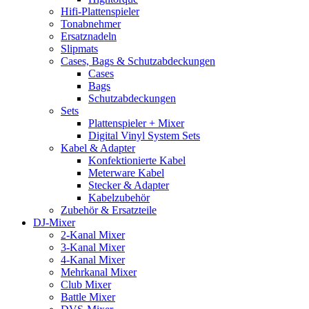
Hifi-Plattenspieler
Tonabnehmer
Ersatznadeln
Slipmats
Cases, Bags & Schutzabdeckungen
Cases
Bags
Schutzabdeckungen
Sets
Plattenspieler + Mixer
Digital Vinyl System Sets
Kabel & Adapter
Konfektionierte Kabel
Meterware Kabel
Stecker & Adapter
Kabelzubehör
Zubehör & Ersatzteile
DJ-Mixer
2-Kanal Mixer
3-Kanal Mixer
4-Kanal Mixer
Mehrkanal Mixer
Club Mixer
Battle Mixer