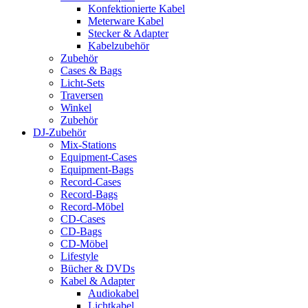
Konfektionierte Kabel
Meterware Kabel
Stecker & Adapter
Kabelzubehör
Zubehör
Cases & Bags
Licht-Sets
Traversen
Winkel
Zubehör
DJ-Zubehör
Mix-Stations
Equipment-Cases
Equipment-Bags
Record-Cases
Record-Bags
Record-Möbel
CD-Cases
CD-Bags
CD-Möbel
Lifestyle
Bücher & DVDs
Kabel & Adapter
Audiokabel
Lichtkabel