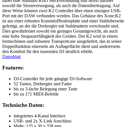
dabei eine Standard RJ45 Steckverbindung und liefert darüber
sowohl die Stromversorgung, als auch die Datenübertragung. Auf
diese Weise können zwei K2 Controller über einen einzigen USB-
Port mit der DAW verbunden werden. Das Gehäuse des Xone:K2
ist aus einer robusten Kunststoffbodenplatte und einer Stahloberseite
gefertigt, an der die Drehregler mit Stahlmuttern verschraubt sind.
Dies gewährleistet sowohl ein geringes Gesamtgewicht, als auch
eine hohe Strapazierfähigkeit des Gerätes. Der K2 wird in einem
formschönen und robusten Transportcase ausgeliefert, das in seiner
Doppelfunktion einerseits als Auflagefläche dient und andererseits
den Komfort für den tourenden DJ deutlich erhöht.
Datenblatt
Features:
DJ-Controller für jede gängige DJ-Software
52 Tasten, Drehregler und Fader
bis zu 3-fache Belegung einer Taste
bis zu 171 MIDI-Befehle
Technische Daten:
integriertes 4-Kanal Interface
USB- und 2x X-Link Anschluss
Maße: 135 x 30 x 358 mm