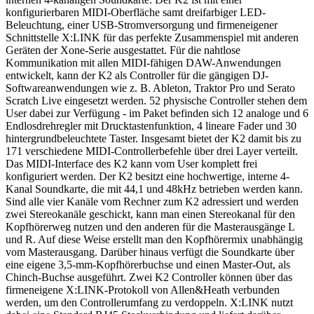
konfigurierbaren MIDI-Oberfläche samt dreifarbiger LED-
Beleuchtung, einer USB-Stromversorgung und firmeneigener
Schnittstelle X:LINK für das perfekte Zusammenspiel mit anderen
Geräten der Xone-Serie ausgestattet. Für die nahtlose
Kommunikation mit allen MIDI-fähigen DAW-Anwendungen
entwickelt, kann der K2 als Controller für die gängigen DJ-
Softwareanwendungen wie z. B. Ableton, Traktor Pro und Serato
Scratch Live eingesetzt werden. 52 physische Controller stehen dem
User dabei zur Verfügung - im Paket befinden sich 12 analoge und 6
Endlosdrehregler mit Drucktastenfunktion, 4 lineare Fader und 30
hintergrundbeleuchtete Taster. Insgesamt bietet der K2 damit bis zu
171 verschiedene MIDI-Controllerbefehle über drei Layer verteilt.
Das MIDI-Interface des K2 kann vom User komplett frei
konfiguriert werden. Der K2 besitzt eine hochwertige, interne 4-
Kanal Soundkarte, die mit 44,1 und 48kHz betrieben werden kann.
Sind alle vier Kanäle vom Rechner zum K2 adressiert und werden
zwei Stereokanäle geschickt, kann man einen Stereokanal für den
Kopfhörerweg nutzen und den anderen für die Masterausgänge L
und R. Auf diese Weise erstellt man den Kopfhörermix unabhängig
vom Masterausgang. Darüber hinaus verfügt die Soundkarte über
eine eigene 3,5-mm-Kopfhörerbuchse und einen Master-Out, als
Chinch-Buchse ausgeführt. Zwei K2 Controller können über das
firmeneigene X:LINK-Protokoll von Allen&Heath verbunden
werden, um den Controllerumfang zu verdoppeln. X:LINK nutzt