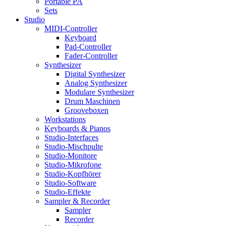
Portable PA
Sets
Studio
MIDI-Controller
Keyboard
Pad-Controller
Fader-Controller
Synthesizer
Digital Synthesizer
Analog Synthesizer
Modulare Synthesizer
Drum Maschinen
Grooveboxen
Workstations
Keyboards & Pianos
Studio-Interfaces
Studio-Mischpulte
Studio-Monitore
Studio-Mikrofone
Studio-Kopfhörer
Studio-Software
Studio-Effekte
Sampler & Recorder
Sampler
Recorder