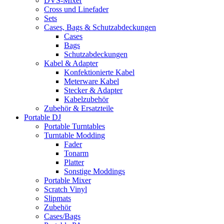
DVS-Mixer
Cross und Linefader
Sets
Cases, Bags & Schutzabdeckungen
Cases
Bags
Schutzabdeckungen
Kabel & Adapter
Konfektionierte Kabel
Meterware Kabel
Stecker & Adapter
Kabelzubehör
Zubehör & Ersatzteile
Portable DJ
Portable Turntables
Turntable Modding
Fader
Tonarm
Platter
Sonstige Moddings
Portable Mixer
Scratch Vinyl
Slipmats
Zubehör
Cases/Bags