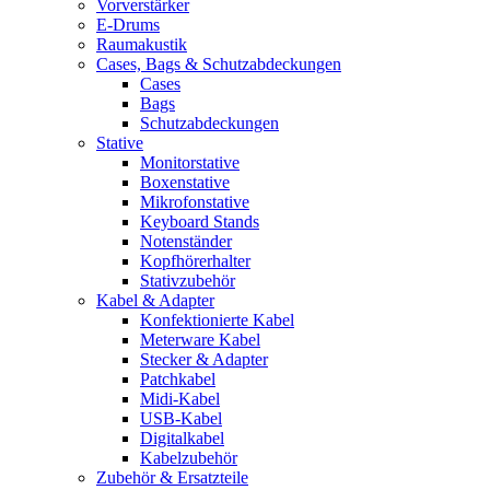
Vorverstärker
E-Drums
Raumakustik
Cases, Bags & Schutzabdeckungen
Cases
Bags
Schutzabdeckungen
Stative
Monitorstative
Boxenstative
Mikrofonstative
Keyboard Stands
Notenständer
Kopfhörerhalter
Stativzubehör
Kabel & Adapter
Konfektionierte Kabel
Meterware Kabel
Stecker & Adapter
Patchkabel
Midi-Kabel
USB-Kabel
Digitalkabel
Kabelzubehör
Zubehör & Ersatzteile