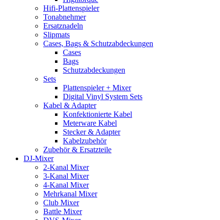
Hifi-Plattenspieler
Tonabnehmer
Ersatznadeln
Slipmats
Cases, Bags & Schutzabdeckungen
Cases
Bags
Schutzabdeckungen
Sets
Plattenspieler + Mixer
Digital Vinyl System Sets
Kabel & Adapter
Konfektionierte Kabel
Meterware Kabel
Stecker & Adapter
Kabelzubehör
Zubehör & Ersatzteile
DJ-Mixer
2-Kanal Mixer
3-Kanal Mixer
4-Kanal Mixer
Mehrkanal Mixer
Club Mixer
Battle Mixer