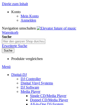
Direkt zum Inhalt
Konto
Mein Konto
Anmelden
Navigation umschalten
Warenkorb
Suche
Erweiterte Suche
Suche
Produkte vergleichen
Menü
Digital-DJ
DJ Controller
Digital Vinyl Systems
DJ Software
Media Player
Single CD/Media Player
Doppel CD/Media Player
All-in-One DJ-System