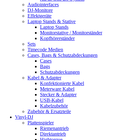
Audiointerfaces
DJ-Monitore
Effektgeräte
Laptop Stands & Stative
Laptop Stands
Monitorstative / Monitorständer
Kopfhörerständer
Sets
Timecode Medien
Cases, Bags & Schutzabdeckungen
Cases
Bags
Schutzabdeckungen
Kabel & Adapter
Konfektionierte Kabel
Meterware Kabel
Stecker & Adapter
USB-Kabel
Kabelzubehör
Zubehör & Ersatzteile
Vinyl-DJ
Plattenspieler
Riemenantrieb
Direktantrieb
Hightorque