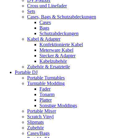
DVS-Mixer
Cross und Linefader
Sets
Cases, Bags & Schutzabdeckungen
Cases
Bags
Schutzabdeckungen
Kabel & Adapter
Konfektionierte Kabel
Meterware Kabel
Stecker & Adapter
Kabelzubehör
Zubehör & Ersatzteile
Portable DJ
Portable Turntables
Turntable Modding
Fader
Tonarm
Platter
Sonstige Moddings
Portable Mixer
Scratch Vinyl
Slipmats
Zubehör
Cases/Bags