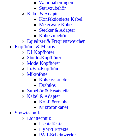
Wandhalterungen
Stativzubehör
Kabel & Adapter
Konfektionierte Kabel
Meterware Kabel
Stecker & Adapter
Kabelzubehör
Equalizer & Frequenzweichen
Kopfhörer & Mikros
DJ-Kopfhörer
Studio-Kopfhörer
Mode-Kopfhörer
In-Ear-Kopfhörer
Mikrofone
Kabelgebunden
Drahtlos
Zubehör & Ersatzteile
Kabel & Adapter
Kopfhörerkabel
Mikrofonkabel
Showtechnik
Lichttechnik
Lichteffekte
Hybrid-Effekte
PAR-Scheinwerfer