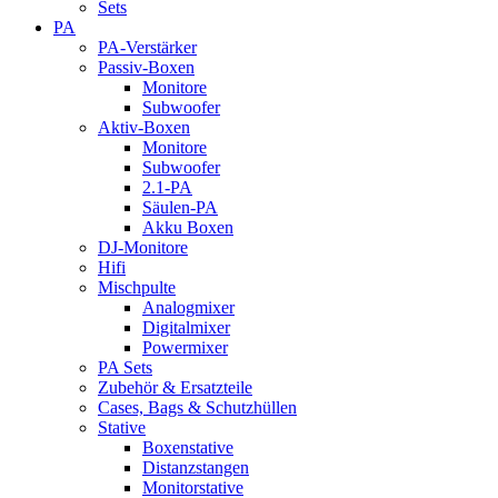
Sets
PA
PA-Verstärker
Passiv-Boxen
Monitore
Subwoofer
Aktiv-Boxen
Monitore
Subwoofer
2.1-PA
Säulen-PA
Akku Boxen
DJ-Monitore
Hifi
Mischpulte
Analogmixer
Digitalmixer
Powermixer
PA Sets
Zubehör & Ersatzteile
Cases, Bags & Schutzhüllen
Stative
Boxenstative
Distanzstangen
Monitorstative