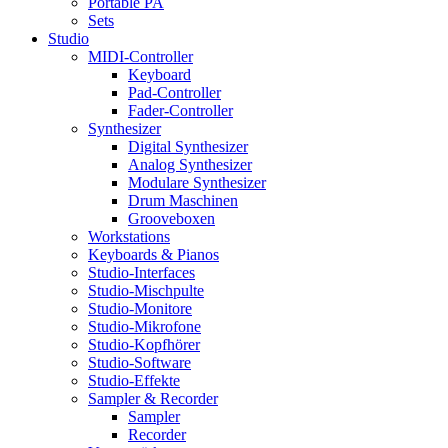
Portable PA
Sets
Studio
MIDI-Controller
Keyboard
Pad-Controller
Fader-Controller
Synthesizer
Digital Synthesizer
Analog Synthesizer
Modulare Synthesizer
Drum Maschinen
Grooveboxen
Workstations
Keyboards & Pianos
Studio-Interfaces
Studio-Mischpulte
Studio-Monitore
Studio-Mikrofone
Studio-Kopfhörer
Studio-Software
Studio-Effekte
Sampler & Recorder
Sampler
Recorder