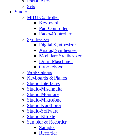
Portable PA
Sets
Studio
MIDI-Controller
Keyboard
Pad-Controller
Fader-Controller
Synthesizer
Digital Synthesizer
Analog Synthesizer
Modulare Synthesizer
Drum Maschinen
Grooveboxen
Workstations
Keyboards & Pianos
Studio-Interfaces
Studio-Mischpulte
Studio-Monitore
Studio-Mikrofone
Studio-Kopfhörer
Studio-Software
Studio-Effekte
Sampler & Recorder
Sampler
Recorder