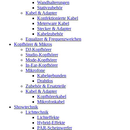
Wandhalterungen
Stativzubehör
Kabel & Adapter
Konfektionierte Kabel
Meterware Kabel
Stecker & Adapter
Kabelzubehör
Equalizer & Frequenzweichen
Kopfhörer & Mikros
DJ-Kopfhörer
Studio-Kopfhörer
Mode-Kopfhörer
In-Ear-Kopfhörer
Mikrofone
Kabelgebunden
Drahtlos
Zubehör & Ersatzteile
Kabel & Adapter
Kopfhörerkabel
Mikrofonkabel
Showtechnik
Lichttechnik
Lichteffekte
Hybrid-Effekte
PAR-Scheinwerfer