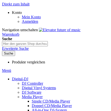
Direkt zum Inhalt
Konto
Mein Konto
Anmelden
Navigation umschalten
Warenkorb
Suche
Erweiterte Suche
Suche
Produkte vergleichen
Menü
Digital-DJ
DJ Controller
Digital Vinyl Systems
DJ Software
Media Player
Single CD/Media Player
Doppel CD/Media Player
All-in-One DJ-System