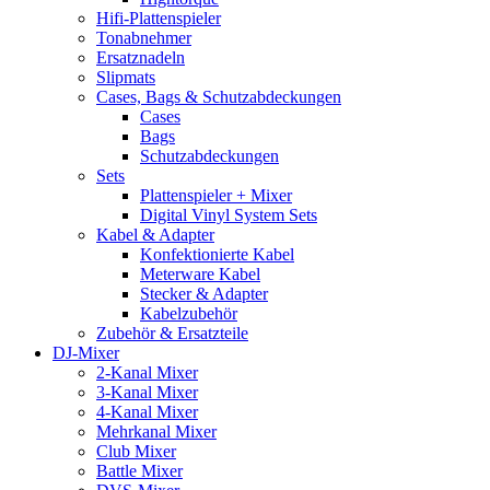
Hifi-Plattenspieler
Tonabnehmer
Ersatznadeln
Slipmats
Cases, Bags & Schutzabdeckungen
Cases
Bags
Schutzabdeckungen
Sets
Plattenspieler + Mixer
Digital Vinyl System Sets
Kabel & Adapter
Konfektionierte Kabel
Meterware Kabel
Stecker & Adapter
Kabelzubehör
Zubehör & Ersatzteile
DJ-Mixer
2-Kanal Mixer
3-Kanal Mixer
4-Kanal Mixer
Mehrkanal Mixer
Club Mixer
Battle Mixer