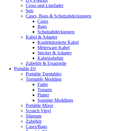
DVS-Mixer
Cross und Linefader
Sets
Cases, Bags & Schutzabdeckungen
Cases
Bags
Schutzabdeckungen
Kabel & Adapter
Konfektionierte Kabel
Meterware Kabel
Stecker & Adapter
Kabelzubehör
Zubehör & Ersatzteile
Portable DJ
Portable Turntables
Turntable Modding
Fader
Tonarm
Platter
Sonstige Moddings
Portable Mixer
Scratch Vinyl
Slipmats
Zubehör
Cases/Bags