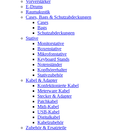
Vorverstärker
E-Drums
Raumakustik
Cases, Bags & Schutzabdeckungen
Cases
Bags
Schutzabdeckungen
Stative
Monitorstative
Boxenstative
Mikrofonstative
Keyboard Stands
Notenständer
Kopfhörerhalter
Stativzubehör
Kabel & Adapter
Konfektionierte Kabel
Meterware Kabel
Stecker & Adapter
Patchkabel
Midi-Kabel
USB-Kabel
Digitalkabel
Kabelzubehör
Zubehör & Ersatzteile