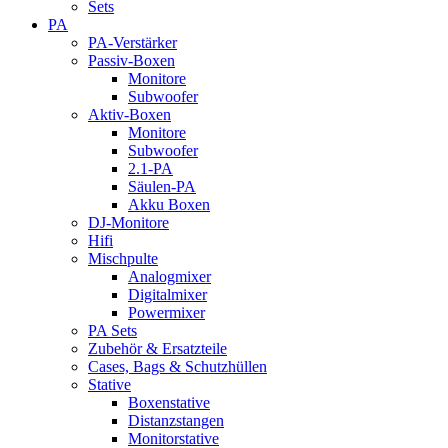
Sets
PA
PA-Verstärker
Passiv-Boxen
Monitore
Subwoofer
Aktiv-Boxen
Monitore
Subwoofer
2.1-PA
Säulen-PA
Akku Boxen
DJ-Monitore
Hifi
Mischpulte
Analogmixer
Digitalmixer
Powermixer
PA Sets
Zubehör & Ersatzteile
Cases, Bags & Schutzhüllen
Stative
Boxenstative
Distanzstangen
Monitorstative