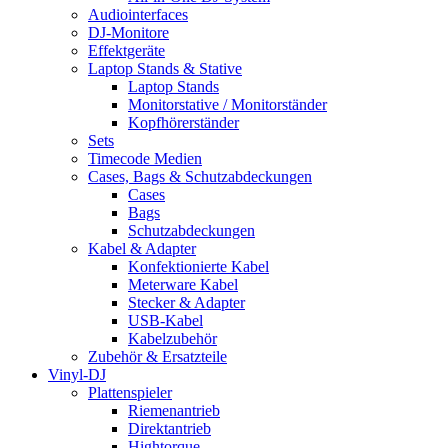
Audiointerfaces
DJ-Monitore
Effektgeräte
Laptop Stands & Stative
Laptop Stands
Monitorstative / Monitorständer
Kopfhörerständer
Sets
Timecode Medien
Cases, Bags & Schutzabdeckungen
Cases
Bags
Schutzabdeckungen
Kabel & Adapter
Konfektionierte Kabel
Meterware Kabel
Stecker & Adapter
USB-Kabel
Kabelzubehör
Zubehör & Ersatzteile
Vinyl-DJ
Plattenspieler
Riemenantrieb
Direktantrieb
Hightorque