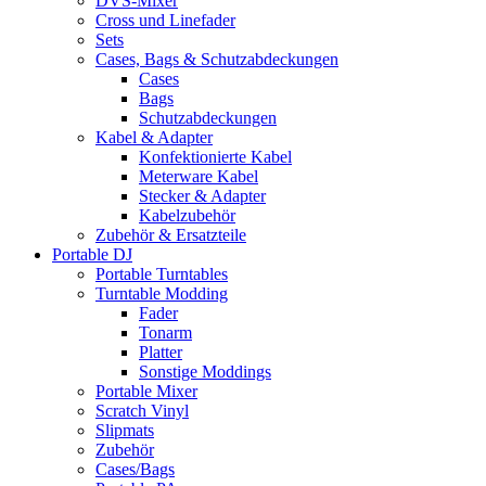
DVS-Mixer
Cross und Linefader
Sets
Cases, Bags & Schutzabdeckungen
Cases
Bags
Schutzabdeckungen
Kabel & Adapter
Konfektionierte Kabel
Meterware Kabel
Stecker & Adapter
Kabelzubehör
Zubehör & Ersatzteile
Portable DJ
Portable Turntables
Turntable Modding
Fader
Tonarm
Platter
Sonstige Moddings
Portable Mixer
Scratch Vinyl
Slipmats
Zubehör
Cases/Bags