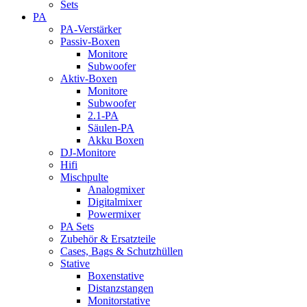
Sets
PA
PA-Verstärker
Passiv-Boxen
Monitore
Subwoofer
Aktiv-Boxen
Monitore
Subwoofer
2.1-PA
Säulen-PA
Akku Boxen
DJ-Monitore
Hifi
Mischpulte
Analogmixer
Digitalmixer
Powermixer
PA Sets
Zubehör & Ersatzteile
Cases, Bags & Schutzhüllen
Stative
Boxenstative
Distanzstangen
Monitorstative