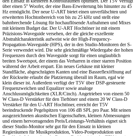
den Einsatz in kleineren Kontrollräumen optimiert. Der T5V verfügt
über einen 5'' Woofer, der eine Bass-Erweiterung bis hinunter zu 45
Hz ermöglicht. Der neue U-ART bietet einen unverfälschten und
erweiterten Hochtonbereich von bis zu 25 kHz und stellt eine
bahnbrechende Lösung für hochauflösende Aufnahmen und Mixes
mit kleinem Budget dar. Der U-ART Hochtöner ist mit einem
Präzisions-Waveguide versehen, der die gleiche exzellente
Abstrahlcharakteristik aufweist wie der High-Frequency-
Propagation-Waveguide (HPS), der in den Studio-Monitoren der S-
Serie verwendet wird. Die sehr gleichmäßige Wiedergabe der hohen
Frequenzen durch den Waveguide sorgt für einen unglaublich
breiten Sweetspot, der einem das Verharren in einer starren Position
während der Arbeit erspart. Ein neues Gehäuse mit kleiner
Standfläche, abgeschrägten Kanten und eine Bassreflexöffnung auf
der Rückseite erlaubt die Platzierung überall im Raum, egal wie
klein dieser ist. Außerdem verfügt der T5V über DSP-gesteuerte
Frequenzweichen und Equalizer sowie analoge
Anschlussmöglichkeiten (XLR/Cinch). Angetrieben von einem 50
W Class-D Verstärker für den Tieftöner und einem 20 W Class-D
Verstärker für den U-ART Hochtöner, erreicht der T5V
beeindruckende Pegelspitzen von 106 dB SPL pro Paar. Mit seinen
ausgezeichneten akustischen Eigenschaften, kleinen Abmessungen
und einem hervorragenden Preis/Leistungs-Verhältnis eignet sich
dieser Studio-Monitor sehr gut für den Einsatz in kleinen
Regieräumen für Musikproduktion, Video-Postproduktion und