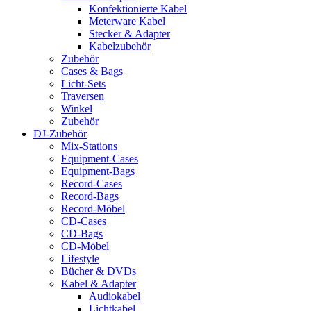
Konfektionierte Kabel
Meterware Kabel
Stecker & Adapter
Kabelzubehör
Zubehör
Cases & Bags
Licht-Sets
Traversen
Winkel
Zubehör
DJ-Zubehör
Mix-Stations
Equipment-Cases
Equipment-Bags
Record-Cases
Record-Bags
Record-Möbel
CD-Cases
CD-Bags
CD-Möbel
Lifestyle
Bücher & DVDs
Kabel & Adapter
Audiokabel
Lichtkabel