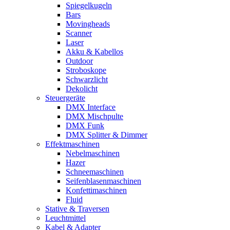
Spiegelkugeln
Bars
Movingheads
Scanner
Laser
Akku & Kabellos
Outdoor
Stroboskope
Schwarzlicht
Dekolicht
Steuergeräte
DMX Interface
DMX Mischpulte
DMX Funk
DMX Splitter & Dimmer
Effektmaschinen
Nebelmaschinen
Hazer
Schneemaschinen
Seifenblasenmaschinen
Konfettimaschinen
Fluid
Stative & Traversen
Leuchtmittel
Kabel & Adapter