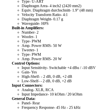
Type- U-ART
Diaphragm Area- 4 inch2 (2420 mm2)
Equiv. Diaphragm durchschnitt- 1.9'' (48 mm)
Velocity Transform Ratio- 4:1
Diaphragm Weight- 0.17 g
Waveguide- HPS
Built-in Amplifiers:
Number- 2
Woofer- 1
Type- PWM
Amp. Power RMS- 50 W
Tweeter- 1
Type- PWM
Amp. Power RMS- 20 W
Control Options:
Input Sensitivity- Switchable +4 dBu / -10 dBV
Gain- Yes
High-Shelf- - 2 dB, 0 dB, +2 dB
Low-Shelf- - 2 dB, 0 dB, +2 dB
Input Connectors:
Analog- XLR, RCA
Input Impedance- 10 kOhm / 20 kOhm
General Data:
Panel- Rear
Frequency Response- 45 Hz - 25 kHz