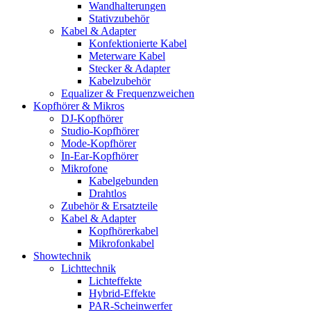
Wandhalterungen
Stativzubehör
Kabel & Adapter
Konfektionierte Kabel
Meterware Kabel
Stecker & Adapter
Kabelzubehör
Equalizer & Frequenzweichen
Kopfhörer & Mikros
DJ-Kopfhörer
Studio-Kopfhörer
Mode-Kopfhörer
In-Ear-Kopfhörer
Mikrofone
Kabelgebunden
Drahtlos
Zubehör & Ersatzteile
Kabel & Adapter
Kopfhörerkabel
Mikrofonkabel
Showtechnik
Lichttechnik
Lichteffekte
Hybrid-Effekte
PAR-Scheinwerfer