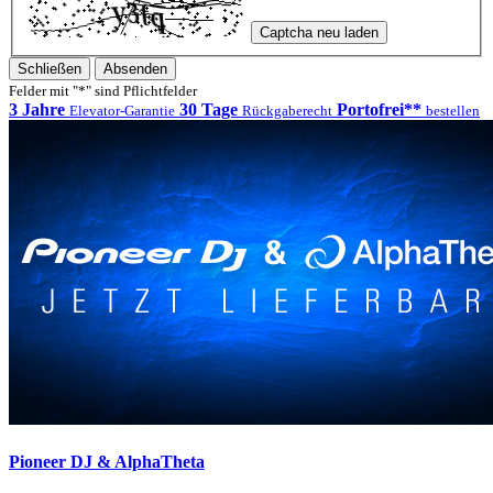
Captcha neu laden
Schließen
Absenden
Felder mit "*" sind Pflichtfelder
3 Jahre
30 Tage
Portofrei**
Elevator-Garantie
Rückgaberecht
bestellen
Pioneer DJ & AlphaTheta