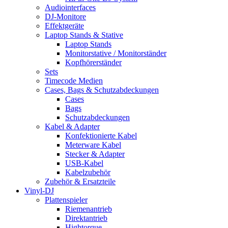
Audiointerfaces
DJ-Monitore
Effektgeräte
Laptop Stands & Stative
Laptop Stands
Monitorstative / Monitorständer
Kopfhörerständer
Sets
Timecode Medien
Cases, Bags & Schutzabdeckungen
Cases
Bags
Schutzabdeckungen
Kabel & Adapter
Konfektionierte Kabel
Meterware Kabel
Stecker & Adapter
USB-Kabel
Kabelzubehör
Zubehör & Ersatzteile
Vinyl-DJ
Plattenspieler
Riemenantrieb
Direktantrieb
Hightorque