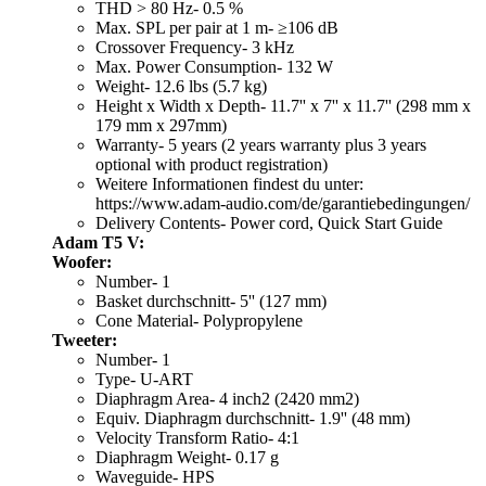
THD > 80 Hz- 0.5 %
Max. SPL per pair at 1 m- ≥106 dB
Crossover Frequency- 3 kHz
Max. Power Consumption- 132 W
Weight- 12.6 lbs (5.7 kg)
Height x Width x Depth- 11.7'' x 7'' x 11.7'' (298 mm x
179 mm x 297mm)
Warranty- 5 years (2 years warranty plus 3 years
optional with product registration)
Weitere Informationen findest du unter:
https://www.adam-audio.com/de/garantiebedingungen/
Delivery Contents- Power cord, Quick Start Guide
Adam T5 V:
Woofer:
Number- 1
Basket durchschnitt- 5'' (127 mm)
Cone Material- Polypropylene
Tweeter:
Number- 1
Type- U-ART
Diaphragm Area- 4 inch2 (2420 mm2)
Equiv. Diaphragm durchschnitt- 1.9'' (48 mm)
Velocity Transform Ratio- 4:1
Diaphragm Weight- 0.17 g
Waveguide- HPS