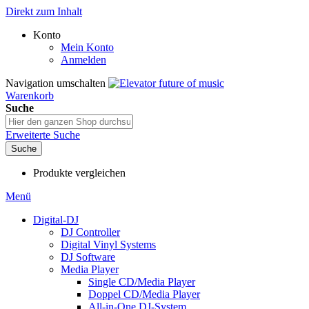
Direkt zum Inhalt
Konto
Mein Konto
Anmelden
Navigation umschalten
Warenkorb
Suche
Erweiterte Suche
Suche
Produkte vergleichen
Menü
Digital-DJ
DJ Controller
Digital Vinyl Systems
DJ Software
Media Player
Single CD/Media Player
Doppel CD/Media Player
All-in-One DJ-System