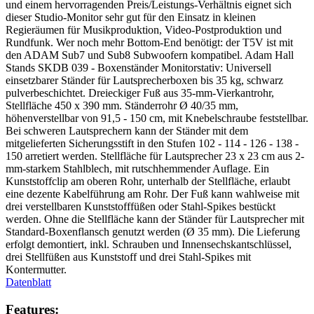
und einem hervorragenden Preis/Leistungs-Verhältnis eignet sich
dieser Studio-Monitor sehr gut für den Einsatz in kleinen
Regieräumen für Musikproduktion, Video-Postproduktion und
Rundfunk. Wer noch mehr Bottom-End benötigt: der T5V ist mit
den ADAM Sub7 und Sub8 Subwoofern kompatibel. Adam Hall
Stands SKDB 039 - Boxenständer Monitorstativ: Universell
einsetzbarer Ständer für Lautsprecherboxen bis 35 kg, schwarz
pulverbeschichtet. Dreieckiger Fuß aus 35-mm-Vierkantrohr,
Stellfläche 450 x 390 mm. Ständerrohr Ø 40/35 mm,
höhenverstellbar von 91,5 - 150 cm, mit Knebelschraube feststellbar.
Bei schweren Lautsprechern kann der Ständer mit dem
mitgelieferten Sicherungsstift in den Stufen 102 - 114 - 126 - 138 -
150 arretiert werden. Stellfläche für Lautsprecher 23 x 23 cm aus 2-
mm-starkem Stahlblech, mit rutschhemmender Auflage. Ein
Kunststoffclip am oberen Rohr, unterhalb der Stellfläche, erlaubt
eine dezente Kabelführung am Rohr. Der Fuß kann wahlweise mit
drei verstellbaren Kunststofffüßen oder Stahl-Spikes bestückt
werden. Ohne die Stellfläche kann der Ständer für Lautsprecher mit
Standard-Boxenflansch genutzt werden (Ø 35 mm). Die Lieferung
erfolgt demontiert, inkl. Schrauben und Innensechskantschlüssel,
drei Stellfüßen aus Kunststoff und drei Stahl-Spikes mit
Kontermutter.
Datenblatt
Features: