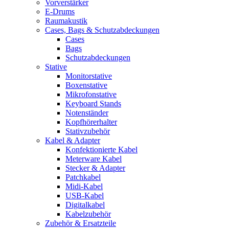
Vorverstärker
E-Drums
Raumakustik
Cases, Bags & Schutzabdeckungen
Cases
Bags
Schutzabdeckungen
Stative
Monitorstative
Boxenstative
Mikrofonstative
Keyboard Stands
Notenständer
Kopfhörerhalter
Stativzubehör
Kabel & Adapter
Konfektionierte Kabel
Meterware Kabel
Stecker & Adapter
Patchkabel
Midi-Kabel
USB-Kabel
Digitalkabel
Kabelzubehör
Zubehör & Ersatzteile