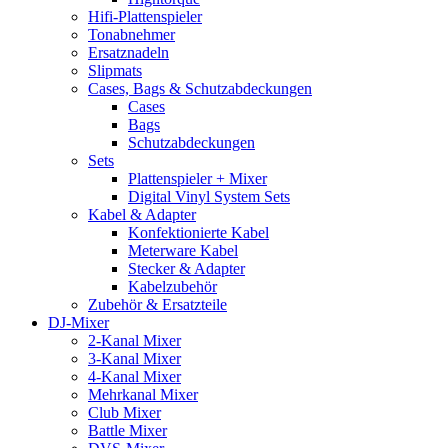
Hifi-Plattenspieler
Tonabnehmer
Ersatznadeln
Slipmats
Cases, Bags & Schutzabdeckungen
Cases
Bags
Schutzabdeckungen
Sets
Plattenspieler + Mixer
Digital Vinyl System Sets
Kabel & Adapter
Konfektionierte Kabel
Meterware Kabel
Stecker & Adapter
Kabelzubehör
Zubehör & Ersatzteile
DJ-Mixer
2-Kanal Mixer
3-Kanal Mixer
4-Kanal Mixer
Mehrkanal Mixer
Club Mixer
Battle Mixer