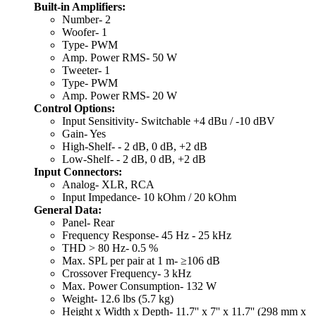
Built-in Amplifiers:
Number- 2
Woofer- 1
Type- PWM
Amp. Power RMS- 50 W
Tweeter- 1
Type- PWM
Amp. Power RMS- 20 W
Control Options:
Input Sensitivity- Switchable +4 dBu / -10 dBV
Gain- Yes
High-Shelf- - 2 dB, 0 dB, +2 dB
Low-Shelf- - 2 dB, 0 dB, +2 dB
Input Connectors:
Analog- XLR, RCA
Input Impedance- 10 kOhm / 20 kOhm
General Data:
Panel- Rear
Frequency Response- 45 Hz - 25 kHz
THD > 80 Hz- 0.5 %
Max. SPL per pair at 1 m- ≥106 dB
Crossover Frequency- 3 kHz
Max. Power Consumption- 132 W
Weight- 12.6 lbs (5.7 kg)
Height x Width x Depth- 11.7'' x 7'' x 11.7'' (298 mm x