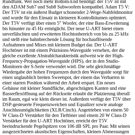
Rundfunk. Wer noch mehr Bottom-End benötigt: der T5V ist mit
den ADAM Sub7 und Sub8 Subwoofern kompatibel. Adam T5 V:
Der T5V ist ein äußerst Budget schonender 2-Wege-Nahfeldmonitor
und wurde für den Einsatz in kleineren Kontrollräumen optimiert.
Der T5V verfügt über einen 5'' Woofer, der eine Bass-Erweiterung
bis hinunter zu 45 Hz ermöglicht. Der neue U-ART bietet einen
unverfälschten und erweiterten Hochtonbereich von bis zu 25 kHz
und stellt eine bahnbrechende Lösung für hochauflösende
Aufnahmen und Mixes mit kleinem Budget dar. Der U-ART
Hochtöner ist mit einem Präzisions-Waveguide versehen, der die
gleiche exzellente Abstrahlcharakteristik aufweist wie der High-
Frequency-Propagation-Waveguide (HPS), der in den Studio-
Monitoren der S-Serie verwendet wird. Die sehr gleichmäßige
Wiedergabe der hohen Frequenzen durch den Waveguide sorgt für
einen unglaublich breiten Sweetspot, der einem das Verharren in
einer starren Position während der Arbeit erspart. Ein neues
Gehäuse mit kleiner Standfläche, abgeschrägten Kanten und eine
Bassreflexöffnung auf der Rückseite erlaubt die Platzierung überall
im Raum, egal wie klein dieser ist. Außerdem verfügt der T5V über
DSP-gesteuerte Frequenzweichen und Equalizer sowie analoge
Anschlussmöglichkeiten (XLR/Cinch). Angetrieben von einem 50
W Class-D Verstärker für den Tieftöner und einem 20 W Class-D
Verstärker für den U-ART Hochtöner, erreicht der T5V
beeindruckende Pegelspitzen von 106 dB SPL pro Paar. Mit seinen
ausgezeichneten akustischen Eigenschaften, kleinen Abmessungen