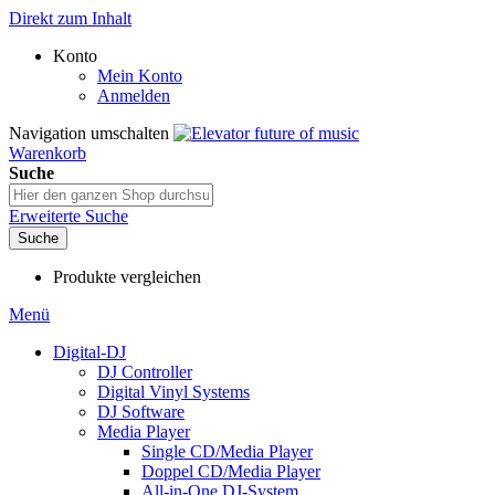
Direkt zum Inhalt
Konto
Mein Konto
Anmelden
Navigation umschalten
Warenkorb
Suche
Erweiterte Suche
Suche
Produkte vergleichen
Menü
Digital-DJ
DJ Controller
Digital Vinyl Systems
DJ Software
Media Player
Single CD/Media Player
Doppel CD/Media Player
All-in-One DJ-System