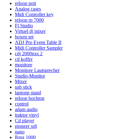
reloop poti
Analog cases
Midi Controller key
reloop rp 7000
Fl Studio
Virtuel dj mixer
boxen set
ADJ Pro Event Table II
Midi Controller Sampler
cdj 2000nxs 2
cd koffer
monitore
Monitore Lautsprecher
Studio-Monitor
Mixer
usb stick
laptopp stand
reloop hochton
control
adam audio
traktor vinyl
Cd player
pioneer xdj
nano
Rmx 1000