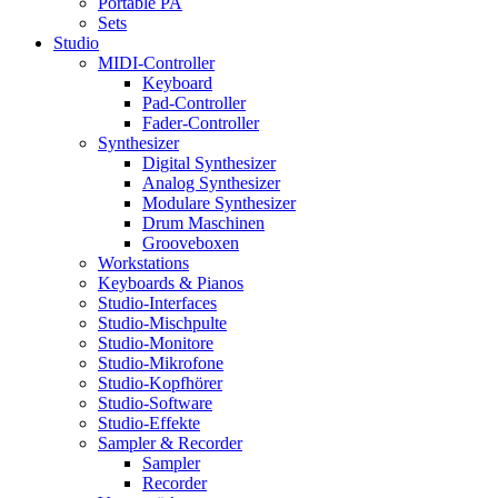
Portable PA
Sets
Studio
MIDI-Controller
Keyboard
Pad-Controller
Fader-Controller
Synthesizer
Digital Synthesizer
Analog Synthesizer
Modulare Synthesizer
Drum Maschinen
Grooveboxen
Workstations
Keyboards & Pianos
Studio-Interfaces
Studio-Mischpulte
Studio-Monitore
Studio-Mikrofone
Studio-Kopfhörer
Studio-Software
Studio-Effekte
Sampler & Recorder
Sampler
Recorder