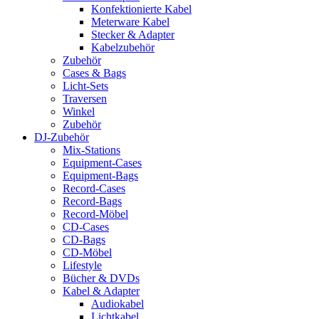
Konfektionierte Kabel
Meterware Kabel
Stecker & Adapter
Kabelzubehör
Zubehör
Cases & Bags
Licht-Sets
Traversen
Winkel
Zubehör
DJ-Zubehör
Mix-Stations
Equipment-Cases
Equipment-Bags
Record-Cases
Record-Bags
Record-Möbel
CD-Cases
CD-Bags
CD-Möbel
Lifestyle
Bücher & DVDs
Kabel & Adapter
Audiokabel
Lichtkabel