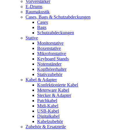
Vorverstärker
E-Drums
Raumakustik
Cases, Bags & Schutzabdeckungen
Cases
Bags
Schutzabdeckungen
Stative
Monitorstative
Boxenstative
Mikrofonstative
Keyboard Stands
Notenständer
Kopfhörerhalter
Stativzubehör
Kabel & Adapter
Konfektionierte Kabel
Meterware Kabel
Stecker & Adapter
Patchkabel
Midi-Kabel
USB-Kabel
Digitalkabel
Kabelzubehör
Zubehör & Ersatzteile