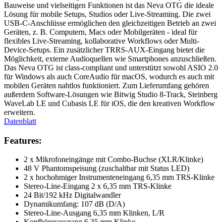
Bauweise und vielseitigen Funktionen ist das Neva OTG die ideale
Lösung für mobile Setups, Studios oder Live-Streaming. Die zwei
USB-C-Anschlüsse ermöglichen den gleichzeitigen Betrieb an zwei
Geräten, z. B. Computern, Macs oder Mobilgeräten - ideal für
flexibles Live-Streaming, kollaborative Workflows oder Multi-
Device-Setups. Ein zusätzlicher TRRS-AUX-Eingang bietet die
Möglichkeit, externe Audioquellen wie Smartphones anzuschließen.
Das Neva OTG ist class-compliant und unterstützt sowohl ASIO 2.0
für Windows als auch CoreAudio für macOS, wodurch es auch mit
mobilen Geräten nahtlos funktioniert. Zum Lieferumfang gehören
außerdem Software-Lösungen wie Bitwig Studio 8-Track, Steinberg
WaveLab LE und Cubasis LE für iOS, die den kreativen Workflow
erweitern.
Datenblatt
Features:
2 x Mikrofoneingänge mit Combo-Buchse (XLR/Klinke)
48 V Phantomspeisung (zuschaltbar mit Status LED)
2 x hochohmiger Instrumenteneingang 6,35 mm TRS-Klinke
Stereo-Line-Eingang 2 x 6,35 mm TRS-Klinke
24 Bit/192 kHz Digitalwandler
Dynamikumfang: 107 dB (D/A)
Stereo-Line-Ausgang 6,35 mm Klinken, L/R
Kopfhörerausgang 6,35 mm Klinke