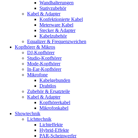
Wandhalterungen
Stativzubehör
Kabel & Adapter
Konfektionierte Kabel
Meterware Kabel
Stecker & Adapter
Kabelzubehör
Equalizer & Frequenzweichen
Kopfhörer & Mikros
DJ-Kopfhörer
Studio-Kopfhörer
Mode-Kopfhörer
In-Ear-Kopfhörer
Mikrofone
Kabelgebunden
Drahtlos
Zubehör & Ersatzteile
Kabel & Adapter
Kopfhörerkabel
Mikrofonkabel
Showtechnik
Lichttechnik
Lichteffekte
Hybrid-Effekte
PAR-Scheinwerfer