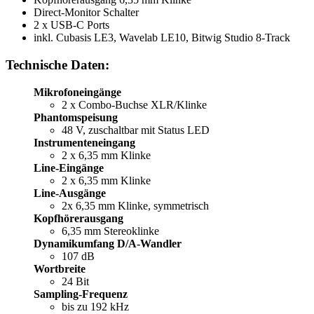
Direct-Monitor Schalter
2 x USB-C Ports
inkl. Cubasis LE3, Wavelab LE10, Bitwig Studio 8-Track
Technische Daten:
Mikrofoneingänge
2 x Combo-Buchse XLR/Klinke
Phantomspeisung
48 V, zuschaltbar mit Status LED
Instrumenteneingang
2 x 6,35 mm Klinke
Line-Eingänge
2 x 6,35 mm Klinke
Line-Ausgänge
2x 6,35 mm Klinke, symmetrisch
Kopfhörerausgang
6,35 mm Stereoklinke
Dynamikumfang D/A-Wandler
107 dB
Wortbreite
24 Bit
Sampling-Frequenz
bis zu 192 kHz