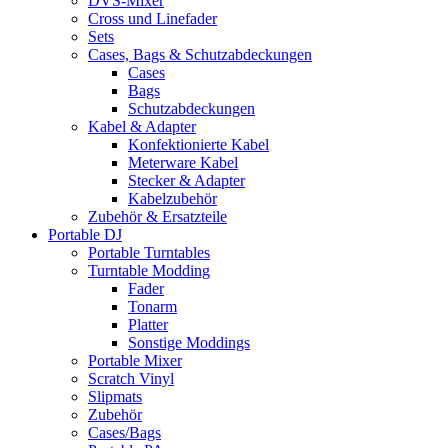
DVS-Mixer
Cross und Linefader
Sets
Cases, Bags & Schutzabdeckungen
Cases
Bags
Schutzabdeckungen
Kabel & Adapter
Konfektionierte Kabel
Meterware Kabel
Stecker & Adapter
Kabelzubehör
Zubehör & Ersatzteile
Portable DJ
Portable Turntables
Turntable Modding
Fader
Tonarm
Platter
Sonstige Moddings
Portable Mixer
Scratch Vinyl
Slipmats
Zubehör
Cases/Bags