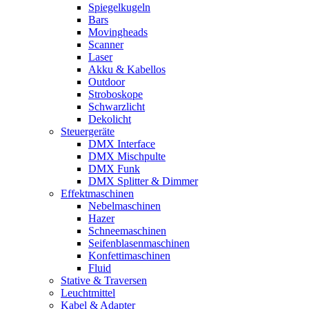
Spiegelkugeln
Bars
Movingheads
Scanner
Laser
Akku & Kabellos
Outdoor
Stroboskope
Schwarzlicht
Dekolicht
Steuergeräte
DMX Interface
DMX Mischpulte
DMX Funk
DMX Splitter & Dimmer
Effektmaschinen
Nebelmaschinen
Hazer
Schneemaschinen
Seifenblasenmaschinen
Konfettimaschinen
Fluid
Stative & Traversen
Leuchtmittel
Kabel & Adapter