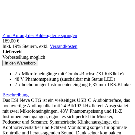
Zum Anfang der Bildergalerie springen
169,00 €
Inkl. 19% Steuern
,
exkl.
Versandkosten
Lieferzeit
Vorbestellung möglich
In den Warenkorb
2 x Mikrofoneingänge mit Combo-Buchse (XLR/Klinke)
48 V Phantomspeisung (zuschaltbar mit Status LED)
2 x hochohmiger Instrumenteneingang 6,35 mm TRS-Klinke
Beschreibung
Das ESI Neva OTG ist ein vielseitiges USB-C-Audiointerface, das
hochwertige Audioqualität mit 24 Bit/192 kHz liefert. Ausgestattet
mit zwei Mikrofoneingängen, 48V Phantomspeisung und Hi-Z
Instrumenteneingängen, eignet es sich perfekt für Musiker,
Podcaster und Streamer. Symmetrische Klinkenausgänge, ein
Kopfhörerverstärker und Echtzeit-Monitoring sorgen für optimale
Kontrolle und herausragenden Sound. Dank seiner kompakten