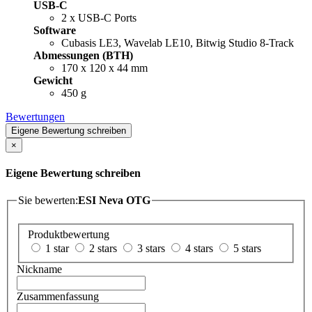
USB-C
2 x USB-C Ports
Software
Cubasis LE3, Wavelab LE10, Bitwig Studio 8-Track
Abmessungen (BTH)
170 x 120 x 44 mm
Gewicht
450 g
Bewertungen
Eigene Bewertung schreiben
×
Eigene Bewertung schreiben
Sie bewerten:
ESI Neva OTG
Produktbewertung
1 star
2 stars
3 stars
4 stars
5 stars
Nickname
Zusammenfassung