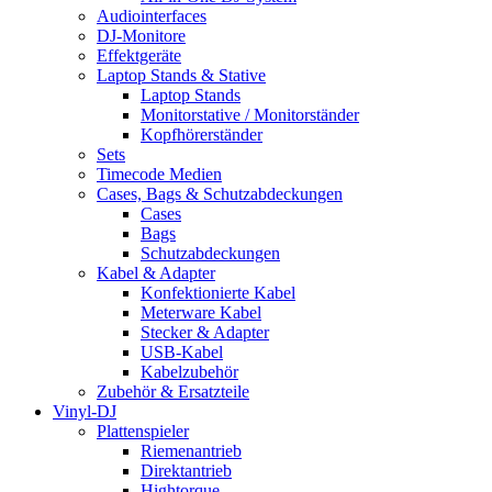
Audiointerfaces
DJ-Monitore
Effektgeräte
Laptop Stands & Stative
Laptop Stands
Monitorstative / Monitorständer
Kopfhörerständer
Sets
Timecode Medien
Cases, Bags & Schutzabdeckungen
Cases
Bags
Schutzabdeckungen
Kabel & Adapter
Konfektionierte Kabel
Meterware Kabel
Stecker & Adapter
USB-Kabel
Kabelzubehör
Zubehör & Ersatzteile
Vinyl-DJ
Plattenspieler
Riemenantrieb
Direktantrieb
Hightorque