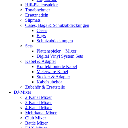
Hifi-Plattenspieler
Tonabnehmer
Ersatznadeln
Slipmats
Cases, Bags & Schutzabdeckungen
Cases
Bags
Schutzabdeckungen
Sets
Plattenspieler + Mixer
Digital Vinyl System Sets
Kabel & Adapter
Konfektionierte Kabel
Meterware Kabel
Stecker & Adapter
Kabelzubehör
Zubehör & Ersatzteile
DJ-Mixer
2-Kanal Mixer
3-Kanal Mixer
4-Kanal Mixer
Mehrkanal Mixer
Club Mixer
Battle Mixer