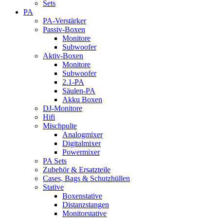
Sets
PA
PA-Verstärker
Passiv-Boxen
Monitore
Subwoofer
Aktiv-Boxen
Monitore
Subwoofer
2.1-PA
Säulen-PA
Akku Boxen
DJ-Monitore
Hifi
Mischpulte
Analogmixer
Digitalmixer
Powermixer
PA Sets
Zubehör & Ersatzteile
Cases, Bags & Schutzhüllen
Stative
Boxenstative
Distanzstangen
Monitorstative