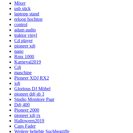
Mixer
usb stick
laptopp stand
reloop hochton
control
adam audio
traktor vinyl
Cd player
pioneer xdj
nano
Rmx 1000
Karneval2019
Cdj
maschine
Pioneer XDJ RX2
xdj
Glorious DJ Möbel
pioneer ddj sb 3
Studio Monitore Paar
Ddj 400
Pioneer 2000
pioneer xdj rx
Halloween2019
Caps Fader
Weitere beliebte Suchbegriffe