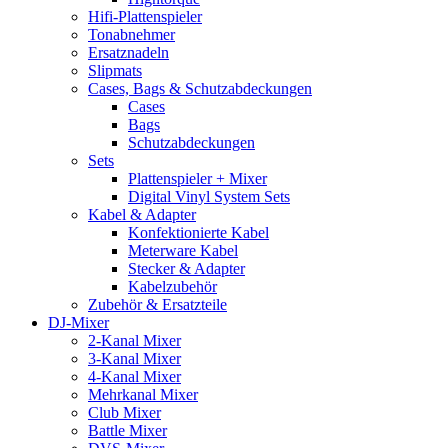
Hifi-Plattenspieler
Tonabnehmer
Ersatznadeln
Slipmats
Cases, Bags & Schutzabdeckungen
Cases
Bags
Schutzabdeckungen
Sets
Plattenspieler + Mixer
Digital Vinyl System Sets
Kabel & Adapter
Konfektionierte Kabel
Meterware Kabel
Stecker & Adapter
Kabelzubehör
Zubehör & Ersatzteile
DJ-Mixer
2-Kanal Mixer
3-Kanal Mixer
4-Kanal Mixer
Mehrkanal Mixer
Club Mixer
Battle Mixer