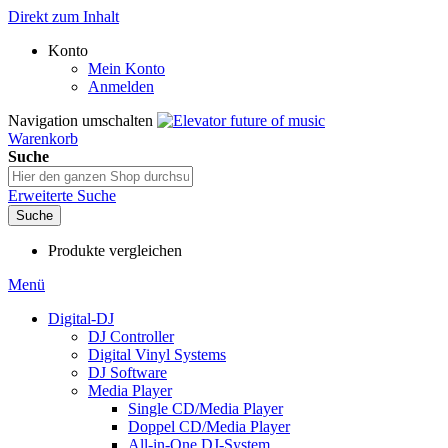
Direkt zum Inhalt
Konto
Mein Konto
Anmelden
Navigation umschalten
Warenkorb
Suche
Erweiterte Suche
Suche
Produkte vergleichen
Menü
Digital-DJ
DJ Controller
Digital Vinyl Systems
DJ Software
Media Player
Single CD/Media Player
Doppel CD/Media Player
All-in-One DJ-System