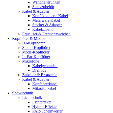
Wandhalterungen
Stativzubehör
Kabel & Adapter
Konfektionierte Kabel
Meterware Kabel
Stecker & Adapter
Kabelzubehör
Equalizer & Frequenzweichen
Kopfhörer & Mikros
DJ-Kopfhörer
Studio-Kopfhörer
Mode-Kopfhörer
In-Ear-Kopfhörer
Mikrofone
Kabelgebunden
Drahtlos
Zubehör & Ersatzteile
Kabel & Adapter
Kopfhörerkabel
Mikrofonkabel
Showtechnik
Lichttechnik
Lichteffekte
Hybrid-Effekte
PAR-Scheinwerfer