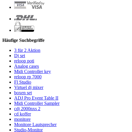
Häufige Suchbegriffe
3 für 2 Aktion
Dj set
reloop poti
Analog cases
Midi Controller key
reloop rp 7000
Fl Studio
Virtuel dj mixer
boxen set
ADJ Pro Event Table II
Midi Controller Sampler
cdj 2000nxs 2
cd koffer
monitore
Monitore Lautsprecher
Studio-Monitor