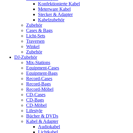
Konfektionierte Kabel
Meterware Kabel
Stecker & Adapter
Kabelzubehör
Zubehör
Cases & Bags
Licht-Sets
Traversen
Winkel
Zubehör
DJ-Zubehör
Mix-Stations
Equipment-Cases
Equipment-Bags
Record-Cases
Record-Bags
Record-Möbel
CD-Cases
CD-Bags
CD-Möbel
Lifestyle
Bücher & DVDs
Kabel & Adapter
Audiokabel
Lichtkabel