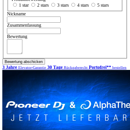
1 star
2 stars
3 stars
4 stars
5 stars
Nickname
Zusammenfassung
Bewertung
Bewertung abschicken
3 Jahre
30 Tage
Portofrei**
Elevator-Garantie
Rückgaberecht
bestellen