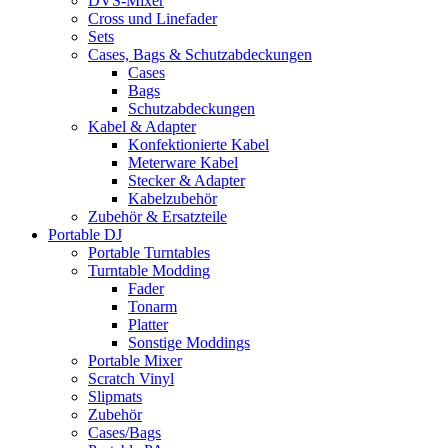
DVS-Mixer
Cross und Linefader
Sets
Cases, Bags & Schutzabdeckungen
Cases
Bags
Schutzabdeckungen
Kabel & Adapter
Konfektionierte Kabel
Meterware Kabel
Stecker & Adapter
Kabelzubehör
Zubehör & Ersatzteile
Portable DJ
Portable Turntables
Turntable Modding
Fader
Tonarm
Platter
Sonstige Moddings
Portable Mixer
Scratch Vinyl
Slipmats
Zubehör
Cases/Bags