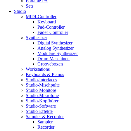
Portable PA
Sets
Studio
MIDI-Controller
Keyboard
Pad-Controller
Fader-Controller
Synthesizer
Digital Synthesizer
Analog Synthesizer
Modulare Synthesizer
Drum Maschinen
Grooveboxen
Workstations
Keyboards & Pianos
Studio-Interfaces
Studio-Mischpulte
Studio-Monitore
Studio-Mikrofone
Studio-Kopfhörer
Studio-Software
Studio-Effekte
Sampler & Recorder
Sampler
Recorder