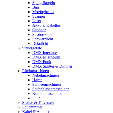
Spiegelkugeln
Bars
Movingheads
Scanner
Laser
Akku & Kabellos
Outdoor
Stroboskope
Schwarzlicht
Dekolicht
Steuergeräte
DMX Interface
DMX Mischpulte
DMX Funk
DMX Splitter & Dimmer
Effektmaschinen
Nebelmaschinen
Hazer
Schneemaschinen
Seifenblasenmaschinen
Konfettimaschinen
Fluid
Stative & Traversen
Leuchtmittel
Kabel & Adapter