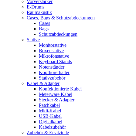
Vorverstärker
E-Drums
Raumakustik
Cases, Bags & Schutzabdeckungen
Cases
Bags
Schutzabdeckungen
Stative
Monitorstative
Boxenstative
Mikrofonstative
Keyboard Stands
Notenständer
Kopfhörerhalter
Stativzubehör
Kabel & Adapter
Konfektionierte Kabel
Meterware Kabel
Stecker & Adapter
Patchkabel
Midi-Kabel
USB-Kabel
Digitalkabel
Kabelzubehör
Zubehör & Ersatzteile