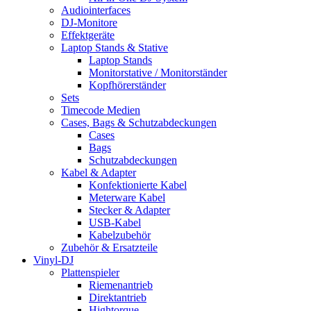
Audiointerfaces
DJ-Monitore
Effektgeräte
Laptop Stands & Stative
Laptop Stands
Monitorstative / Monitorständer
Kopfhörerständer
Sets
Timecode Medien
Cases, Bags & Schutzabdeckungen
Cases
Bags
Schutzabdeckungen
Kabel & Adapter
Konfektionierte Kabel
Meterware Kabel
Stecker & Adapter
USB-Kabel
Kabelzubehör
Zubehör & Ersatzteile
Vinyl-DJ
Plattenspieler
Riemenantrieb
Direktantrieb
Hightorque