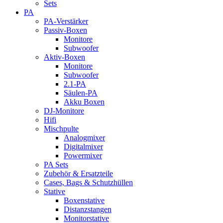
Sets
PA
PA-Verstärker
Passiv-Boxen
Monitore
Subwoofer
Aktiv-Boxen
Monitore
Subwoofer
2.1-PA
Säulen-PA
Akku Boxen
DJ-Monitore
Hifi
Mischpulte
Analogmixer
Digitalmixer
Powermixer
PA Sets
Zubehör & Ersatzteile
Cases, Bags & Schutzhüllen
Stative
Boxenstative
Distanzstangen
Monitorstative