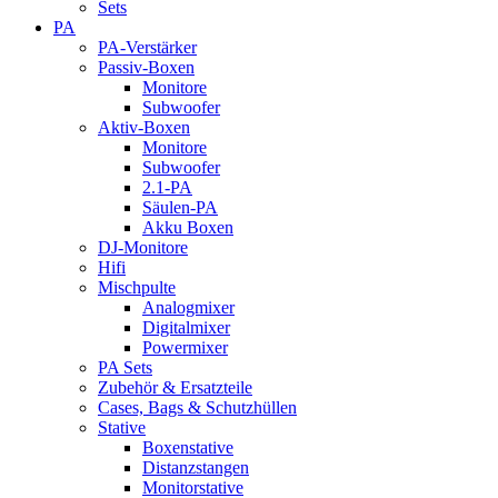
Sets
PA
PA-Verstärker
Passiv-Boxen
Monitore
Subwoofer
Aktiv-Boxen
Monitore
Subwoofer
2.1-PA
Säulen-PA
Akku Boxen
DJ-Monitore
Hifi
Mischpulte
Analogmixer
Digitalmixer
Powermixer
PA Sets
Zubehör & Ersatzteile
Cases, Bags & Schutzhüllen
Stative
Boxenstative
Distanzstangen
Monitorstative