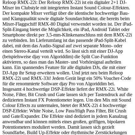
Reloop RMX-22i: Der Reloop RMX-22i ist ein digitaler 2+1 DJ-
Mixer im Clubstyle mit integrierten Instant Sound Colour-Effekten.
Der kompakte Mixer verfügt über die identische hochwertige Bau-
und Klangqualität sowie digitale Soundarchitektur, die bereits beim
Mixer-Flaggschiff RMX-80 Digital verwendet worden ist. Der iPad-
Split-Eingang bietet die Möglichkeit, ein iPad, Android Tablet oder
Smartphone direkt per 3,5-mm-Klinkenanschluss mit dem RMX-22i
zu verbinden. Im Lieferumfang ist das passende iPad-Split-Kabel
dabei, mit dem das Audio-Signal auf zwei separate Mono- oder
einen Stereo-Kanal verteilt wird. So lässt sich mit einer DJ-App
(beispielsweise djay von Algoriddim) die Split Cue-Funktion
aktivieren, so dass man das Master- und Vorhörsignal aufteilen
kann. Ein spannendes Feature für alle digitalen DJs, die mit einer
DJ-App ihr Setup erweitern wollen. Und jetzt neu beim Reloop
RMX-22i und RMX-33i! Jedem Gerät liegt ein 50% Voucher-Code
für die renommierte Software djay Pro von Algoriddim bei.
Insgesamt 4 hochwertige DSP-Effekte liefert der RMX-22i. White
Noise, Filter, Bit Crush und Gate lassen sich per Tastendruck auf die
dedizierten Instant FX Potentiometer legen. Um den Mix mit Sound
Colour Effects zu untermalen, bietet der RMX-22i 4 hochwertige
DSP-Effekte: White Noise, Low Pass/High Pass Filter, Bit Crush
und Gate/Expander. Die Effekte sind dediziert in jedem Kanalzug
anwendbar und können mittels eines großen, griffigen, bipolaren
Potentiometers moduliert werden. Damit lassen sich gezielt
Soundfarbe, Build Up-Effekte oder rhythmische Zerstückelungen