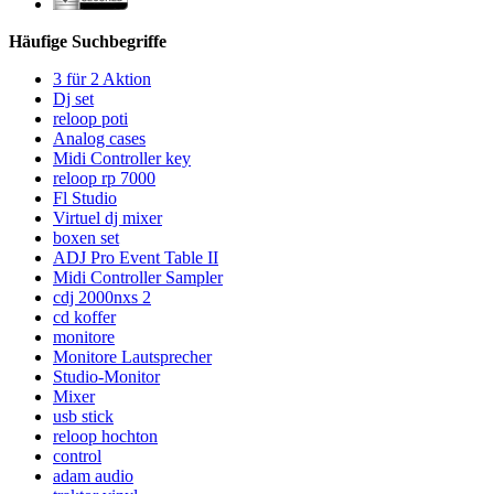
Häufige Suchbegriffe
3 für 2 Aktion
Dj set
reloop poti
Analog cases
Midi Controller key
reloop rp 7000
Fl Studio
Virtuel dj mixer
boxen set
ADJ Pro Event Table II
Midi Controller Sampler
cdj 2000nxs 2
cd koffer
monitore
Monitore Lautsprecher
Studio-Monitor
Mixer
usb stick
reloop hochton
control
adam audio