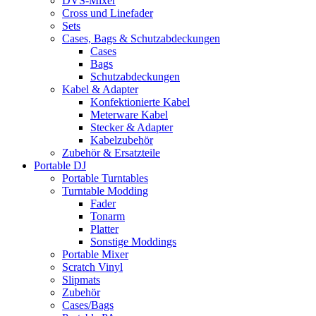
DVS-Mixer
Cross und Linefader
Sets
Cases, Bags & Schutzabdeckungen
Cases
Bags
Schutzabdeckungen
Kabel & Adapter
Konfektionierte Kabel
Meterware Kabel
Stecker & Adapter
Kabelzubehör
Zubehör & Ersatzteile
Portable DJ
Portable Turntables
Turntable Modding
Fader
Tonarm
Platter
Sonstige Moddings
Portable Mixer
Scratch Vinyl
Slipmats
Zubehör
Cases/Bags