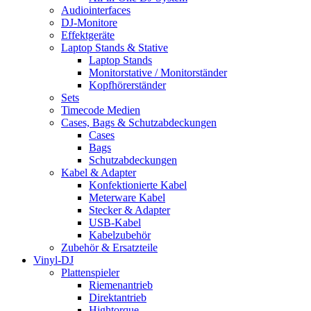
Audiointerfaces
DJ-Monitore
Effektgeräte
Laptop Stands & Stative
Laptop Stands
Monitorstative / Monitorständer
Kopfhörerständer
Sets
Timecode Medien
Cases, Bags & Schutzabdeckungen
Cases
Bags
Schutzabdeckungen
Kabel & Adapter
Konfektionierte Kabel
Meterware Kabel
Stecker & Adapter
USB-Kabel
Kabelzubehör
Zubehör & Ersatzteile
Vinyl-DJ
Plattenspieler
Riemenantrieb
Direktantrieb
Hightorque