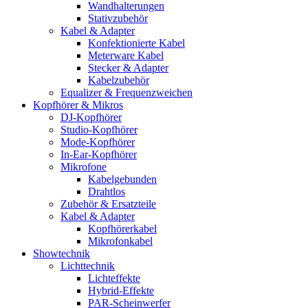
Wandhalterungen
Stativzubehör
Kabel & Adapter
Konfektionierte Kabel
Meterware Kabel
Stecker & Adapter
Kabelzubehör
Equalizer & Frequenzweichen
Kopfhörer & Mikros
DJ-Kopfhörer
Studio-Kopfhörer
Mode-Kopfhörer
In-Ear-Kopfhörer
Mikrofone
Kabelgebunden
Drahtlos
Zubehör & Ersatzteile
Kabel & Adapter
Kopfhörerkabel
Mikrofonkabel
Showtechnik
Lichttechnik
Lichteffekte
Hybrid-Effekte
PAR-Scheinwerfer