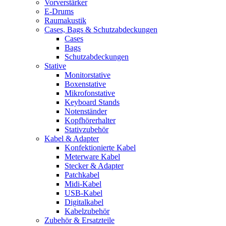
Vorverstärker
E-Drums
Raumakustik
Cases, Bags & Schutzabdeckungen
Cases
Bags
Schutzabdeckungen
Stative
Monitorstative
Boxenstative
Mikrofonstative
Keyboard Stands
Notenständer
Kopfhörerhalter
Stativzubehör
Kabel & Adapter
Konfektionierte Kabel
Meterware Kabel
Stecker & Adapter
Patchkabel
Midi-Kabel
USB-Kabel
Digitalkabel
Kabelzubehör
Zubehör & Ersatzteile