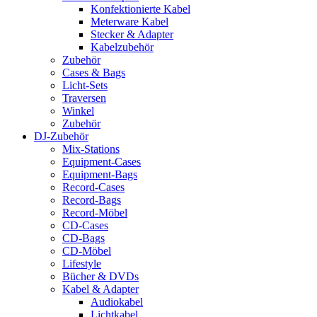
Konfektionierte Kabel
Meterware Kabel
Stecker & Adapter
Kabelzubehör
Zubehör
Cases & Bags
Licht-Sets
Traversen
Winkel
Zubehör
DJ-Zubehör
Mix-Stations
Equipment-Cases
Equipment-Bags
Record-Cases
Record-Bags
Record-Möbel
CD-Cases
CD-Bags
CD-Möbel
Lifestyle
Bücher & DVDs
Kabel & Adapter
Audiokabel
Lichtkabel