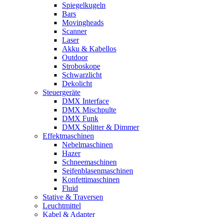
Spiegelkugeln
Bars
Movingheads
Scanner
Laser
Akku & Kabellos
Outdoor
Stroboskope
Schwarzlicht
Dekolicht
Steuergeräte
DMX Interface
DMX Mischpulte
DMX Funk
DMX Splitter & Dimmer
Effektmaschinen
Nebelmaschinen
Hazer
Schneemaschinen
Seifenblasenmaschinen
Konfettimaschinen
Fluid
Stative & Traversen
Leuchtmittel
Kabel & Adapter