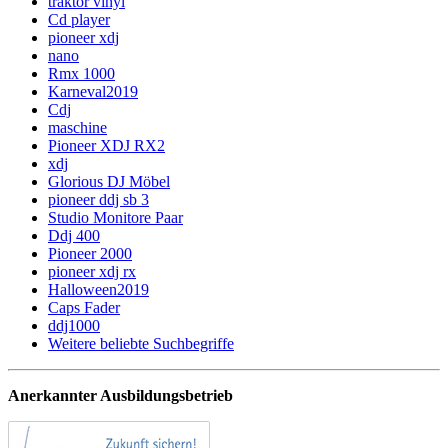
traktor vinyl
Cd player
pioneer xdj
nano
Rmx 1000
Karneval2019
Cdj
maschine
Pioneer XDJ RX2
xdj
Glorious DJ Möbel
pioneer ddj sb 3
Studio Monitore Paar
Ddj 400
Pioneer 2000
pioneer xdj rx
Halloween2019
Caps Fader
ddj1000
Weitere beliebte Suchbegriffe
Anerkannter Ausbildungsbetrieb