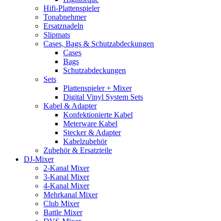
Hifi-Plattenspieler
Tonabnehmer
Ersatznadeln
Slipmats
Cases, Bags & Schutzabdeckungen
Cases
Bags
Schutzabdeckungen
Sets
Plattenspieler + Mixer
Digital Vinyl System Sets
Kabel & Adapter
Konfektionierte Kabel
Meterware Kabel
Stecker & Adapter
Kabelzubehör
Zubehör & Ersatzteile
DJ-Mixer
2-Kanal Mixer
3-Kanal Mixer
4-Kanal Mixer
Mehrkanal Mixer
Club Mixer
Battle Mixer