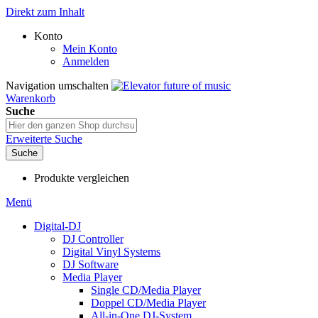
Direkt zum Inhalt
Konto
Mein Konto
Anmelden
Navigation umschalten
Warenkorb
Suche
Erweiterte Suche
Suche
Produkte vergleichen
Menü
Digital-DJ
DJ Controller
Digital Vinyl Systems
DJ Software
Media Player
Single CD/Media Player
Doppel CD/Media Player
All-in-One DJ-System