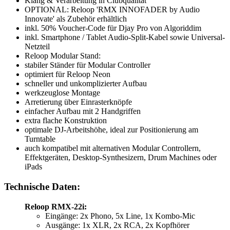
Klang & Verarbeitung in Clubqualität
OPTIONAL: Reloop 'RMX INNOFADER by Audio
Innovate' als Zubehör erhältlich
inkl. 50% Voucher-Code für Djay Pro von Algoriddim
inkl. Smartphone / Tablet Audio-Split-Kabel sowie Universal-
Netzteil
Reloop Modular Stand:
stabiler Ständer für Modular Controller
optimiert für Reloop Neon
schneller und unkomplizierter Aufbau
werkzeuglose Montage
Arretierung über Einrasterknöpfe
einfacher Aufbau mit 2 Handgriffen
extra flache Konstruktion
optimale DJ-Arbeitshöhe, ideal zur Positionierung am
Turntable
auch kompatibel mit alternativen Modular Controllern,
Effektgeräten, Desktop-Synthesizern, Drum Machines oder
iPads
Technische Daten:
Reloop RMX-22i:
Eingänge: 2x Phono, 5x Line, 1x Kombo-Mic
Ausgänge: 1x XLR, 2x RCA, 2x Kopfhörer