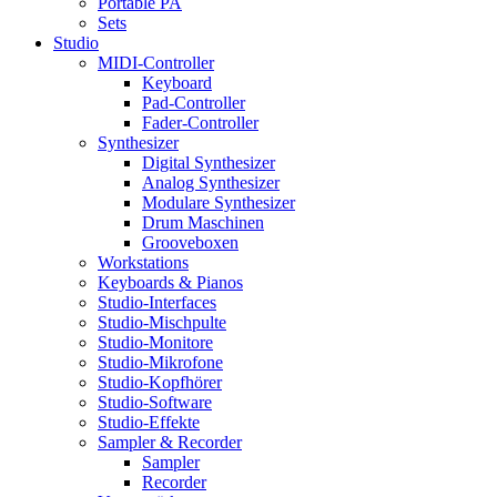
Portable PA
Sets
Studio
MIDI-Controller
Keyboard
Pad-Controller
Fader-Controller
Synthesizer
Digital Synthesizer
Analog Synthesizer
Modulare Synthesizer
Drum Maschinen
Grooveboxen
Workstations
Keyboards & Pianos
Studio-Interfaces
Studio-Mischpulte
Studio-Monitore
Studio-Mikrofone
Studio-Kopfhörer
Studio-Software
Studio-Effekte
Sampler & Recorder
Sampler
Recorder