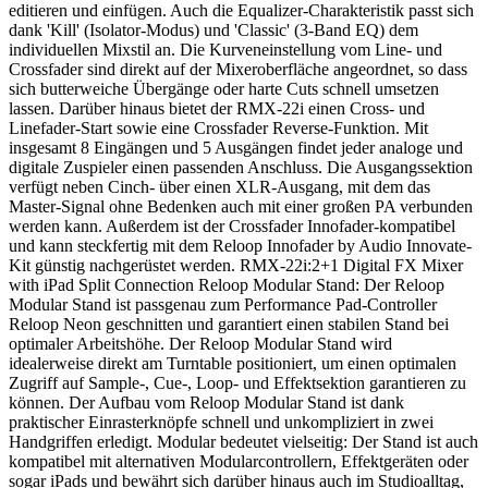
editieren und einfügen. Auch die Equalizer-Charakteristik passt sich
dank 'Kill' (Isolator-Modus) und 'Classic' (3-Band EQ) dem
individuellen Mixstil an. Die Kurveneinstellung vom Line- und
Crossfader sind direkt auf der Mixeroberfläche angeordnet, so dass
sich butterweiche Übergänge oder harte Cuts schnell umsetzen
lassen. Darüber hinaus bietet der RMX-22i einen Cross- und
Linefader-Start sowie eine Crossfader Reverse-Funktion. Mit
insgesamt 8 Eingängen und 5 Ausgängen findet jeder analoge und
digitale Zuspieler einen passenden Anschluss. Die Ausgangssektion
verfügt neben Cinch- über einen XLR-Ausgang, mit dem das
Master-Signal ohne Bedenken auch mit einer großen PA verbunden
werden kann. Außerdem ist der Crossfader Innofader-kompatibel
und kann steckfertig mit dem Reloop Innofader by Audio Innovate-
Kit günstig nachgerüstet werden. RMX-22i:2+1 Digital FX Mixer
with iPad Split Connection Reloop Modular Stand: Der Reloop
Modular Stand ist passgenau zum Performance Pad-Controller
Reloop Neon geschnitten und garantiert einen stabilen Stand bei
optimaler Arbeitshöhe. Der Reloop Modular Stand wird
idealerweise direkt am Turntable positioniert, um einen optimalen
Zugriff auf Sample-, Cue-, Loop- und Effektsektion garantieren zu
können. Der Aufbau vom Reloop Modular Stand ist dank
praktischer Einrasterknöpfe schnell und unkompliziert in zwei
Handgriffen erledigt. Modular bedeutet vielseitig: Der Stand ist auch
kompatibel mit alternativen Modularcontrollern, Effektgeräten oder
sogar iPads und bewährt sich darüber hinaus auch im Studioalltag,