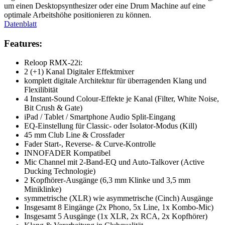
um einen Desktopsynthesizer oder eine Drum Machine auf eine
optimale Arbeitshöhe positionieren zu können.
Datenblatt
Features:
Reloop RMX-22i:
2 (+1) Kanal Digitaler Effektmixer
komplett digitale Architektur für überragenden Klang und
Flexilibität
4 Instant-Sound Colour-Effekte je Kanal (Filter, White Noise,
Bit Crush & Gate)
iPad / Tablet / Smartphone Audio Split-Eingang
EQ-Einstellung für Classic- oder Isolator-Modus (Kill)
45 mm Club Line & Crossfader
Fader Start-, Reverse- & Curve-Kontrolle
INNOFADER Kompatibel
Mic Channel mit 2-Band-EQ und Auto-Talkover (Active
Ducking Technologie)
2 Kopfhörer-Ausgänge (6,3 mm Klinke und 3,5 mm
Miniklinke)
symmetrische (XLR) wie asymmetrische (Cinch) Ausgänge
Insgesamt 8 Eingänge (2x Phono, 5x Line, 1x Kombo-Mic)
Insgesamt 5 Ausgänge (1x XLR, 2x RCA, 2x Kopfhörer)