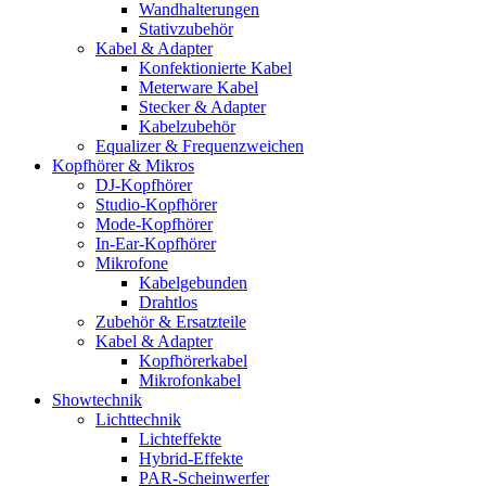
Wandhalterungen
Stativzubehör
Kabel & Adapter
Konfektionierte Kabel
Meterware Kabel
Stecker & Adapter
Kabelzubehör
Equalizer & Frequenzweichen
Kopfhörer & Mikros
DJ-Kopfhörer
Studio-Kopfhörer
Mode-Kopfhörer
In-Ear-Kopfhörer
Mikrofone
Kabelgebunden
Drahtlos
Zubehör & Ersatzteile
Kabel & Adapter
Kopfhörerkabel
Mikrofonkabel
Showtechnik
Lichttechnik
Lichteffekte
Hybrid-Effekte
PAR-Scheinwerfer