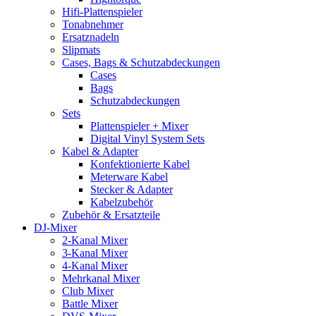
Hifi-Plattenspieler
Tonabnehmer
Ersatznadeln
Slipmats
Cases, Bags & Schutzabdeckungen
Cases
Bags
Schutzabdeckungen
Sets
Plattenspieler + Mixer
Digital Vinyl System Sets
Kabel & Adapter
Konfektionierte Kabel
Meterware Kabel
Stecker & Adapter
Kabelzubehör
Zubehör & Ersatzteile
DJ-Mixer
2-Kanal Mixer
3-Kanal Mixer
4-Kanal Mixer
Mehrkanal Mixer
Club Mixer
Battle Mixer