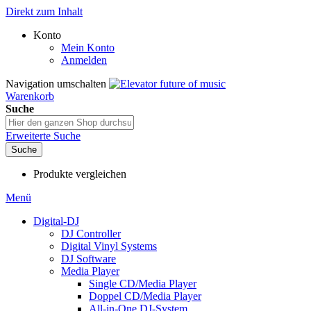
Direkt zum Inhalt
Konto
Mein Konto
Anmelden
Navigation umschalten
Warenkorb
Suche
Erweiterte Suche
Suche
Produkte vergleichen
Menü
Digital-DJ
DJ Controller
Digital Vinyl Systems
DJ Software
Media Player
Single CD/Media Player
Doppel CD/Media Player
All-in-One DJ-System