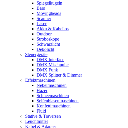
Spiegelkugeln
Bars
Movingheads
Scanner
Laser
Akku & Kabellos
Outdoor
Stroboskope
Schwarzlicht
Dekolicht
Steuergeräte
DMX Interface
DMX Mischpulte
DMX Funk
DMX Splitter & Dimmer
Effektmaschinen
Nebelmaschinen
Hazer
Schneemaschinen
Seifenblasenmaschinen
Konfettimaschinen
Fluid
Stative & Traversen
Leuchtmittel
Kabel & Adapter