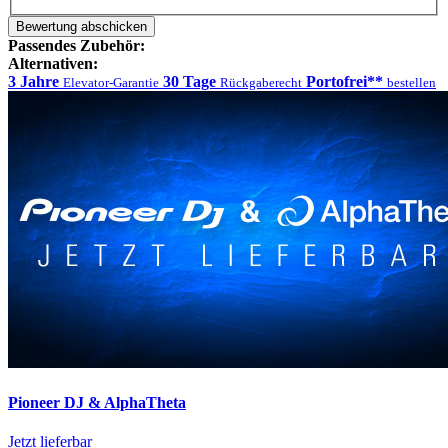
Bewertung abschicken
Passendes Zubehör:
Alternativen:
3 Jahre
30 Tage
Portofrei**
Elevator-Garantie
Rückgaberecht
bestellen
Pioneer DJ & AlphaTheta
Jetzt lieferbar