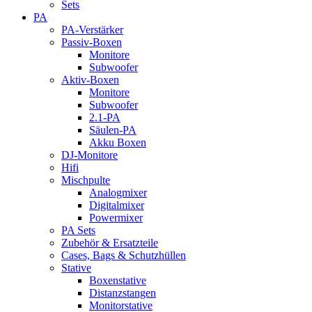
Sets
PA
PA-Verstärker
Passiv-Boxen
Monitore
Subwoofer
Aktiv-Boxen
Monitore
Subwoofer
2.1-PA
Säulen-PA
Akku Boxen
DJ-Monitore
Hifi
Mischpulte
Analogmixer
Digitalmixer
Powermixer
PA Sets
Zubehör & Ersatzteile
Cases, Bags & Schutzhüllen
Stative
Boxenstative
Distanzstangen
Monitorstative