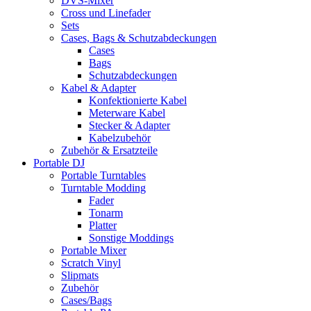
DVS-Mixer
Cross und Linefader
Sets
Cases, Bags & Schutzabdeckungen
Cases
Bags
Schutzabdeckungen
Kabel & Adapter
Konfektionierte Kabel
Meterware Kabel
Stecker & Adapter
Kabelzubehör
Zubehör & Ersatzteile
Portable DJ
Portable Turntables
Turntable Modding
Fader
Tonarm
Platter
Sonstige Moddings
Portable Mixer
Scratch Vinyl
Slipmats
Zubehör
Cases/Bags