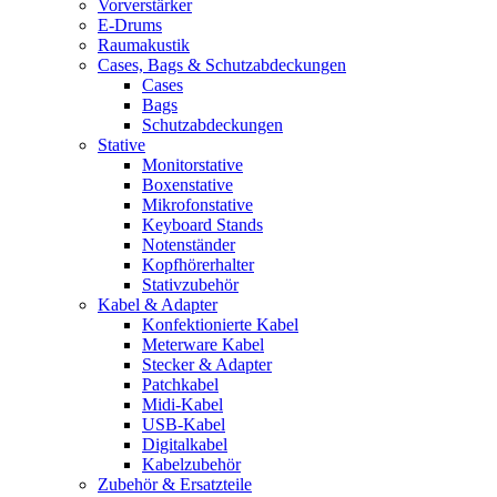
Vorverstärker
E-Drums
Raumakustik
Cases, Bags & Schutzabdeckungen
Cases
Bags
Schutzabdeckungen
Stative
Monitorstative
Boxenstative
Mikrofonstative
Keyboard Stands
Notenständer
Kopfhörerhalter
Stativzubehör
Kabel & Adapter
Konfektionierte Kabel
Meterware Kabel
Stecker & Adapter
Patchkabel
Midi-Kabel
USB-Kabel
Digitalkabel
Kabelzubehör
Zubehör & Ersatzteile