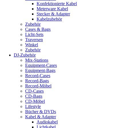
Konfektionierte Kabel
Meterware Kabel
Stecker & Adapter
Kabelzubehör
Zubehör
Cases & Bags
Licht-Sets
Traversen
Winkel
Zubehör
DJ-Zubehör
Mix-Stations
Equipment-Cases
Equipment-Bags
Record-Cases
Record-Bags
Record-Möbel
CD-Cases
CD-Bags
CD-Möbel
Lifestyle
Bücher & DVDs
Kabel & Adapter
Audiokabel
Lichtkabel