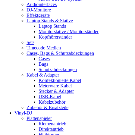
Audiointerfaces
DJ-Monitore
Effektgeräte
Laptop Stands & Stative
Laptop Stands
Monitorstative / Monitorständer
Kopfhörerständer
Sets
Timecode Medien
Cases, Bags & Schutzabdeckungen
Cases
Bags
Schutzabdeckungen
Kabel & Adapter
Konfektionierte Kabel
Meterware Kabel
Stecker & Adapter
USB-Kabel
Kabelzubehör
Zubehör & Ersatzteile
Vinyl-DJ
Plattenspieler
Riemenantrieb
Direktantrieb
Hightorque