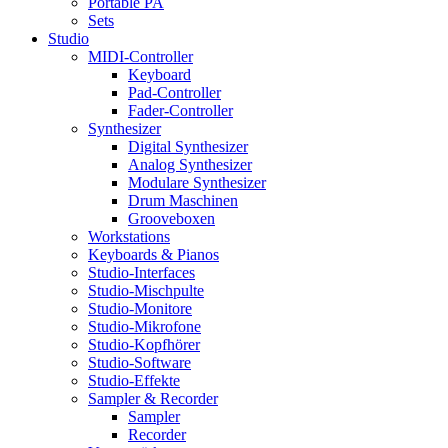
Portable PA
Sets
Studio
MIDI-Controller
Keyboard
Pad-Controller
Fader-Controller
Synthesizer
Digital Synthesizer
Analog Synthesizer
Modulare Synthesizer
Drum Maschinen
Grooveboxen
Workstations
Keyboards & Pianos
Studio-Interfaces
Studio-Mischpulte
Studio-Monitore
Studio-Mikrofone
Studio-Kopfhörer
Studio-Software
Studio-Effekte
Sampler & Recorder
Sampler
Recorder