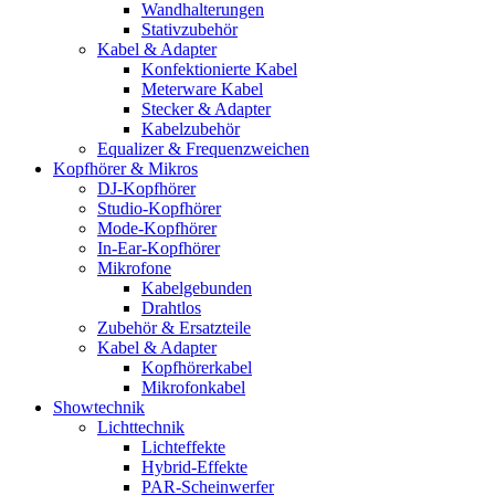
Wandhalterungen
Stativzubehör
Kabel & Adapter
Konfektionierte Kabel
Meterware Kabel
Stecker & Adapter
Kabelzubehör
Equalizer & Frequenzweichen
Kopfhörer & Mikros
DJ-Kopfhörer
Studio-Kopfhörer
Mode-Kopfhörer
In-Ear-Kopfhörer
Mikrofone
Kabelgebunden
Drahtlos
Zubehör & Ersatzteile
Kabel & Adapter
Kopfhörerkabel
Mikrofonkabel
Showtechnik
Lichttechnik
Lichteffekte
Hybrid-Effekte
PAR-Scheinwerfer