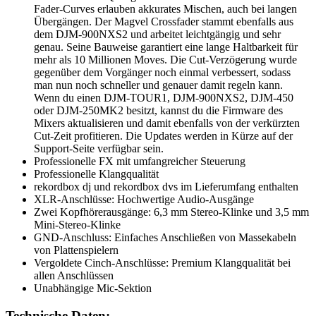
Fader-Curves erlauben akkurates Mischen, auch bei langen
Übergängen. Der Magvel Crossfader stammt ebenfalls aus
dem DJM-900NXS2 und arbeitet leichtgängig und sehr
genau. Seine Bauweise garantiert eine lange Haltbarkeit für
mehr als 10 Millionen Moves. Die Cut-Verzögerung wurde
gegenüber dem Vorgänger noch einmal verbessert, sodass
man nun noch schneller und genauer damit regeln kann.
Wenn du einen DJM-TOUR1, DJM-900NXS2, DJM-450
oder DJM-250MK2 besitzt, kannst du die Firmware des
Mixers aktualisieren und damit ebenfalls von der verkürzten
Cut-Zeit profitieren. Die Updates werden in Kürze auf der
Support-Seite verfügbar sein.
Professionelle FX mit umfangreicher Steuerung
Professionelle Klangqualität
rekordbox dj und rekordbox dvs im Lieferumfang enthalten
XLR-Anschlüsse: Hochwertige Audio-Ausgänge
Zwei Kopfhörerausgänge: 6,3 mm Stereo-Klinke und 3,5 mm
Mini-Stereo-Klinke
GND-Anschluss: Einfaches Anschließen von Massekabeln
von Plattenspielern
Vergoldete Cinch-Anschlüsse: Premium Klangqualität bei
allen Anschlüssen
Unabhängige Mic-Sektion
Technische Daten: