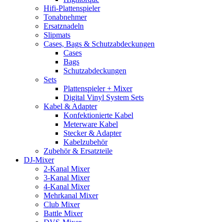
Hifi-Plattenspieler
Tonabnehmer
Ersatznadeln
Slipmats
Cases, Bags & Schutzabdeckungen
Cases
Bags
Schutzabdeckungen
Sets
Plattenspieler + Mixer
Digital Vinyl System Sets
Kabel & Adapter
Konfektionierte Kabel
Meterware Kabel
Stecker & Adapter
Kabelzubehör
Zubehör & Ersatzteile
DJ-Mixer
2-Kanal Mixer
3-Kanal Mixer
4-Kanal Mixer
Mehrkanal Mixer
Club Mixer
Battle Mixer