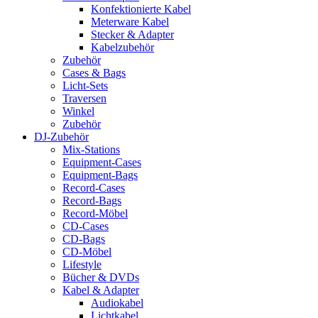
Konfektionierte Kabel
Meterware Kabel
Stecker & Adapter
Kabelzubehör
Zubehör
Cases & Bags
Licht-Sets
Traversen
Winkel
Zubehör
DJ-Zubehör
Mix-Stations
Equipment-Cases
Equipment-Bags
Record-Cases
Record-Bags
Record-Möbel
CD-Cases
CD-Bags
CD-Möbel
Lifestyle
Bücher & DVDs
Kabel & Adapter
Audiokabel
Lichtkabel