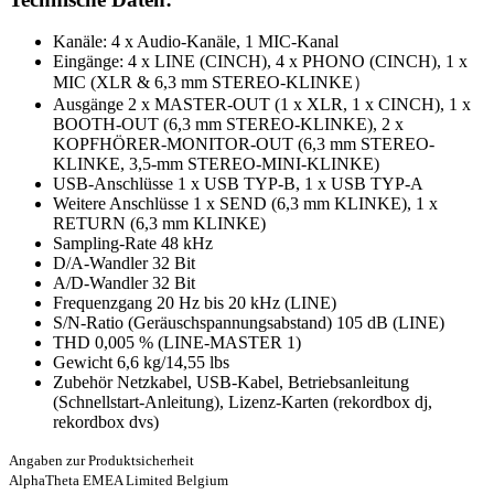
Kanäle: 4 x Audio-Kanäle, 1 MIC-Kanal
Eingänge: 4 x LINE (CINCH), 4 x PHONO (CINCH), 1 x
MIC (XLR & 6,3 mm STEREO-KLINKE）
Ausgänge 2 x MASTER-OUT (1 x XLR, 1 x CINCH), 1 x
BOOTH-OUT (6,3 mm STEREO-KLINKE), 2 x
KOPFHÖRER-MONITOR-OUT (6,3 mm STEREO-
KLINKE, 3,5-mm STEREO-MINI-KLINKE)
USB-Anschlüsse 1 x USB TYP-B, 1 x USB TYP-A
Weitere Anschlüsse 1 x SEND (6,3 mm KLINKE), 1 x
RETURN (6,3 mm KLINKE)
Sampling-Rate 48 kHz
D/A-Wandler 32 Bit
A/D-Wandler 32 Bit
Frequenzgang 20 Hz bis 20 kHz (LINE)
S/N-Ratio (Geräuschspannungsabstand) 105 dB (LINE)
THD 0,005 % (LINE-MASTER 1)
Gewicht 6,6 kg/14,55 lbs
Zubehör Netzkabel, USB-Kabel, Betriebsanleitung
(Schnellstart-Anleitung), Lizenz-Karten (rekordbox dj,
rekordbox dvs)
Angaben zur Produktsicherheit
AlphaTheta EMEA Limited Belgium