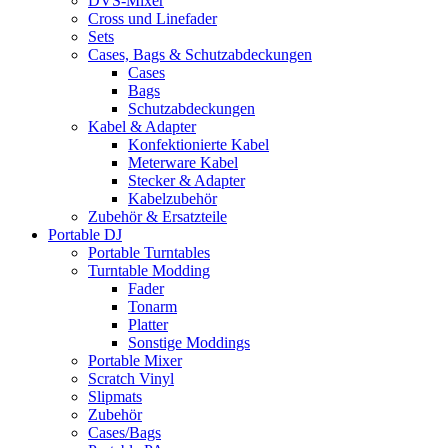
DVS-Mixer
Cross und Linefader
Sets
Cases, Bags & Schutzabdeckungen
Cases
Bags
Schutzabdeckungen
Kabel & Adapter
Konfektionierte Kabel
Meterware Kabel
Stecker & Adapter
Kabelzubehör
Zubehör & Ersatzteile
Portable DJ
Portable Turntables
Turntable Modding
Fader
Tonarm
Platter
Sonstige Moddings
Portable Mixer
Scratch Vinyl
Slipmats
Zubehör
Cases/Bags