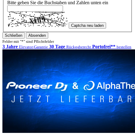
Bitte geben Sie die Buchstaben und Zahlen unten ein
Captcha neu laden
Schließen
Absenden
Felder mit "*" sind Pflichtfelder
3 Jahre
30 Tage
Portofrei**
Elevator-Garantie
Rückgaberecht
bestellen