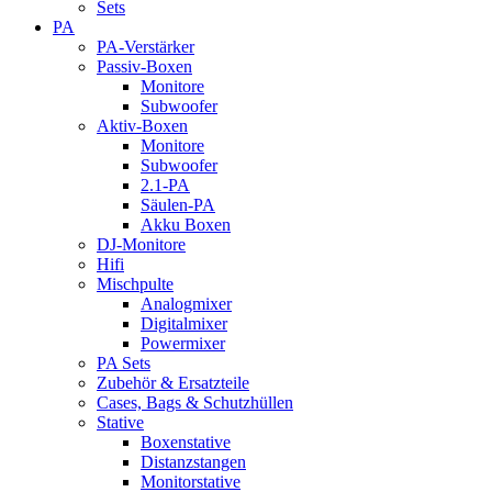
Sets
PA
PA-Verstärker
Passiv-Boxen
Monitore
Subwoofer
Aktiv-Boxen
Monitore
Subwoofer
2.1-PA
Säulen-PA
Akku Boxen
DJ-Monitore
Hifi
Mischpulte
Analogmixer
Digitalmixer
Powermixer
PA Sets
Zubehör & Ersatzteile
Cases, Bags & Schutzhüllen
Stative
Boxenstative
Distanzstangen
Monitorstative