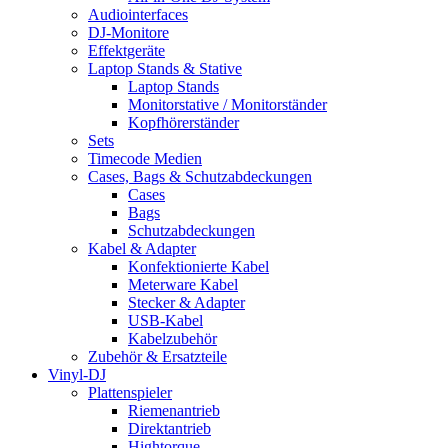
Audiointerfaces
DJ-Monitore
Effektgeräte
Laptop Stands & Stative
Laptop Stands
Monitorstative / Monitorständer
Kopfhörerständer
Sets
Timecode Medien
Cases, Bags & Schutzabdeckungen
Cases
Bags
Schutzabdeckungen
Kabel & Adapter
Konfektionierte Kabel
Meterware Kabel
Stecker & Adapter
USB-Kabel
Kabelzubehör
Zubehör & Ersatzteile
Vinyl-DJ
Plattenspieler
Riemenantrieb
Direktantrieb
Hightorque