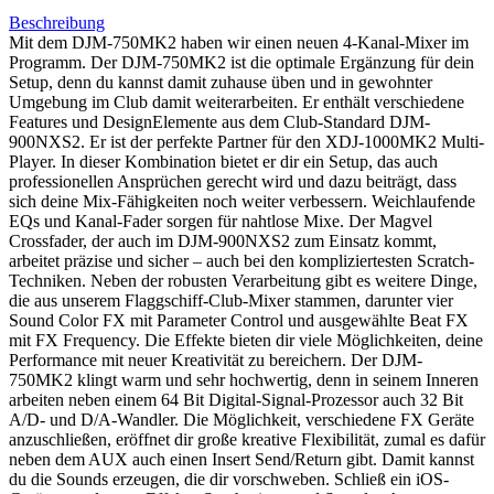
Beschreibung
Mit dem DJM-750MK2 haben wir einen neuen 4-Kanal-Mixer im
Programm. Der DJM-750MK2 ist die optimale Ergänzung für dein
Setup, denn du kannst damit zuhause üben und in gewohnter
Umgebung im Club damit weiterarbeiten. Er enthält verschiedene
Features und DesignElemente aus dem Club-Standard DJM-
900NXS2. Er ist der perfekte Partner für den XDJ-1000MK2 Multi-
Player. In dieser Kombination bietet er dir ein Setup, das auch
professionellen Ansprüchen gerecht wird und dazu beiträgt, dass
sich deine Mix-Fähigkeiten noch weiter verbessern. Weichlaufende
EQs und Kanal-Fader sorgen für nahtlose Mixe. Der Magvel
Crossfader, der auch im DJM-900NXS2 zum Einsatz kommt,
arbeitet präzise und sicher – auch bei den kompliziertesten Scratch-
Techniken. Neben der robusten Verarbeitung gibt es weitere Dinge,
die aus unserem Flaggschiff-Club-Mixer stammen, darunter vier
Sound Color FX mit Parameter Control und ausgewählte Beat FX
mit FX Frequency. Die Effekte bieten dir viele Möglichkeiten, deine
Performance mit neuer Kreativität zu bereichern. Der DJM-
750MK2 klingt warm und sehr hochwertig, denn in seinem Inneren
arbeiten neben einem 64 Bit Digital-Signal-Prozessor auch 32 Bit
A/D- und D/A-Wandler. Die Möglichkeit, verschiedene FX Geräte
anzuschließen, eröffnet dir große kreative Flexibilität, zumal es dafür
neben dem AUX auch einen Insert Send/Return gibt. Damit kannst
du die Sounds erzeugen, die dir vorschweben. Schließ ein iOS-