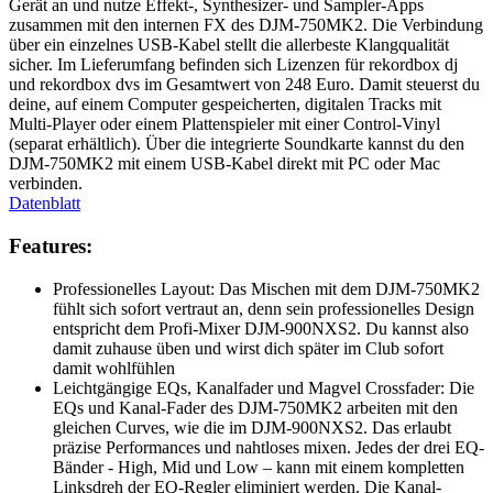
Gerät an und nutze Effekt-, Synthesizer- und Sampler-Apps
zusammen mit den internen FX des DJM-750MK2. Die Verbindung
über ein einzelnes USB-Kabel stellt die allerbeste Klangqualität
sicher. Im Lieferumfang befinden sich Lizenzen für rekordbox dj
und rekordbox dvs im Gesamtwert von 248 Euro. Damit steuerst du
deine, auf einem Computer gespeicherten, digitalen Tracks mit
Multi-Player oder einem Plattenspieler mit einer Control-Vinyl
(separat erhältlich). Über die integrierte Soundkarte kannst du den
DJM-750MK2 mit einem USB-Kabel direkt mit PC oder Mac
verbinden.
Datenblatt
Features:
Professionelles Layout: Das Mischen mit dem DJM-750MK2
fühlt sich sofort vertraut an, denn sein professionelles Design
entspricht dem Profi-Mixer DJM-900NXS2. Du kannst also
damit zuhause üben und wirst dich später im Club sofort
damit wohlfühlen
Leichtgängige EQs, Kanalfader und Magvel Crossfader: Die
EQs und Kanal-Fader des DJM-750MK2 arbeiten mit den
gleichen Curves, wie die im DJM-900NXS2. Das erlaubt
präzise Performances und nahtloses mixen. Jedes der drei EQ-
Bänder - High, Mid und Low – kann mit einem kompletten
Linksdreh der EQ-Regler eliminiert werden. Die Kanal-