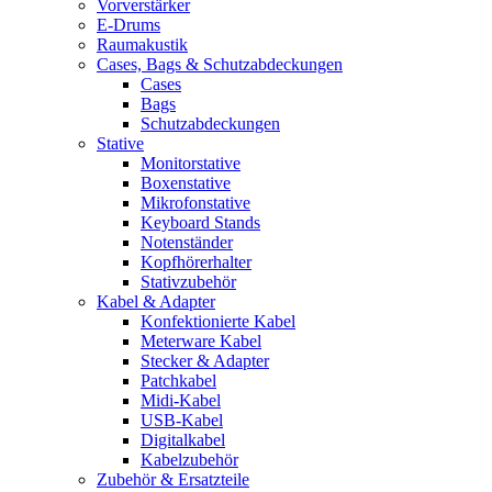
Vorverstärker
E-Drums
Raumakustik
Cases, Bags & Schutzabdeckungen
Cases
Bags
Schutzabdeckungen
Stative
Monitorstative
Boxenstative
Mikrofonstative
Keyboard Stands
Notenständer
Kopfhörerhalter
Stativzubehör
Kabel & Adapter
Konfektionierte Kabel
Meterware Kabel
Stecker & Adapter
Patchkabel
Midi-Kabel
USB-Kabel
Digitalkabel
Kabelzubehör
Zubehör & Ersatzteile