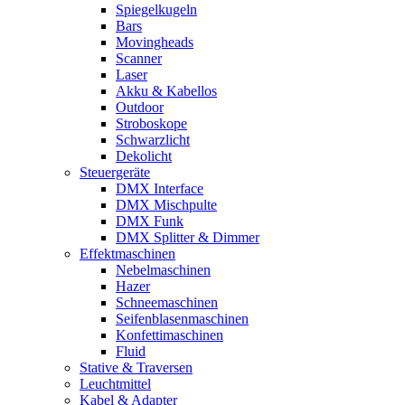
Spiegelkugeln
Bars
Movingheads
Scanner
Laser
Akku & Kabellos
Outdoor
Stroboskope
Schwarzlicht
Dekolicht
Steuergeräte
DMX Interface
DMX Mischpulte
DMX Funk
DMX Splitter & Dimmer
Effektmaschinen
Nebelmaschinen
Hazer
Schneemaschinen
Seifenblasenmaschinen
Konfettimaschinen
Fluid
Stative & Traversen
Leuchtmittel
Kabel & Adapter