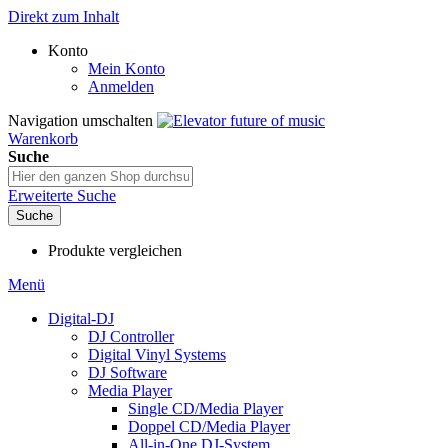
Direkt zum Inhalt
Konto
Mein Konto
Anmelden
Navigation umschalten
Warenkorb
Suche
Erweiterte Suche
Suche
Produkte vergleichen
Menü
Digital-DJ
DJ Controller
Digital Vinyl Systems
DJ Software
Media Player
Single CD/Media Player
Doppel CD/Media Player
All-in-One DJ-System