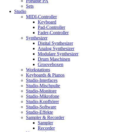
Portable PA
Sets
Studio
MIDI-Controller
Keyboard
Pad-Controller
Fader-Controller
Synthesizer
Digital Synthesizer
Analog Synthesizer
Modulare Synthesizer
Drum Maschinen
Grooveboxen
Workstations
Keyboards & Pianos
Studio-Interfaces
Studio-Mischpulte
Studio-Monitore
Studio-Mikrofone
Studio-Kopfhörer
Studio-Software
Studio-Effekte
Sampler & Recorder
Sampler
Recorder