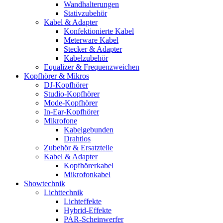
Wandhalterungen
Stativzubehör
Kabel & Adapter
Konfektionierte Kabel
Meterware Kabel
Stecker & Adapter
Kabelzubehör
Equalizer & Frequenzweichen
Kopfhörer & Mikros
DJ-Kopfhörer
Studio-Kopfhörer
Mode-Kopfhörer
In-Ear-Kopfhörer
Mikrofone
Kabelgebunden
Drahtlos
Zubehör & Ersatzteile
Kabel & Adapter
Kopfhörerkabel
Mikrofonkabel
Showtechnik
Lichttechnik
Lichteffekte
Hybrid-Effekte
PAR-Scheinwerfer