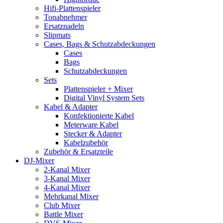
Hifi-Plattenspieler
Tonabnehmer
Ersatznadeln
Slipmats
Cases, Bags & Schutzabdeckungen
Cases
Bags
Schutzabdeckungen
Sets
Plattenspieler + Mixer
Digital Vinyl System Sets
Kabel & Adapter
Konfektionierte Kabel
Meterware Kabel
Stecker & Adapter
Kabelzubehör
Zubehör & Ersatzteile
DJ-Mixer
2-Kanal Mixer
3-Kanal Mixer
4-Kanal Mixer
Mehrkanal Mixer
Club Mixer
Battle Mixer