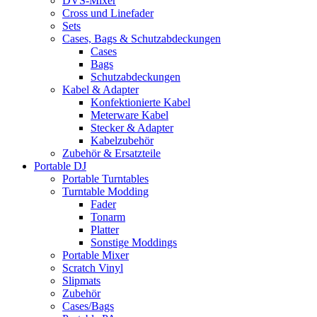
DVS-Mixer
Cross und Linefader
Sets
Cases, Bags & Schutzabdeckungen
Cases
Bags
Schutzabdeckungen
Kabel & Adapter
Konfektionierte Kabel
Meterware Kabel
Stecker & Adapter
Kabelzubehör
Zubehör & Ersatzteile
Portable DJ
Portable Turntables
Turntable Modding
Fader
Tonarm
Platter
Sonstige Moddings
Portable Mixer
Scratch Vinyl
Slipmats
Zubehör
Cases/Bags