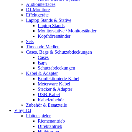
Audiointerfaces
DJ-Monitore
Effektgeräte
Laptop Stands & Stative
Laptop Stands
Monitorstative / Monitorständer
Kopfhörerständer
Sets
Timecode Medien
Cases, Bags & Schutzabdeckungen
Cases
Bags
Schutzabdeckungen
Kabel & Adapter
Konfektionierte Kabel
Meterware Kabel
Stecker & Adapter
USB-Kabel
Kabelzubehör
Zubehör & Ersatzteile
Vinyl-DJ
Plattenspieler
Riemenantrieb
Direktantrieb
Hightorque