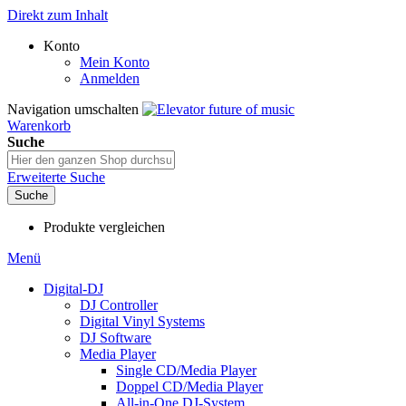
Direkt zum Inhalt
Konto
Mein Konto
Anmelden
Navigation umschalten
Warenkorb
Suche
Erweiterte Suche
Suche
Produkte vergleichen
Menü
Digital-DJ
DJ Controller
Digital Vinyl Systems
DJ Software
Media Player
Single CD/Media Player
Doppel CD/Media Player
All-in-One DJ-System