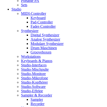
Portable PA
Sets
Studio
MIDI-Controller
Keyboard
Pad-Controller
Fader-Controller
Synthesizer
Digital Synthesizer
Analog Synthesizer
Modulare Synthesizer
Drum Maschinen
Grooveboxen
Workstations
Keyboards & Pianos
Studio-Interfaces
Studio-Mischpulte
Studio-Monitore
Studio-Mikrofone
Studio-Kopfhörer
Studio-Software
Studio-Effekte
Sampler & Recorder
Sampler
Recorder