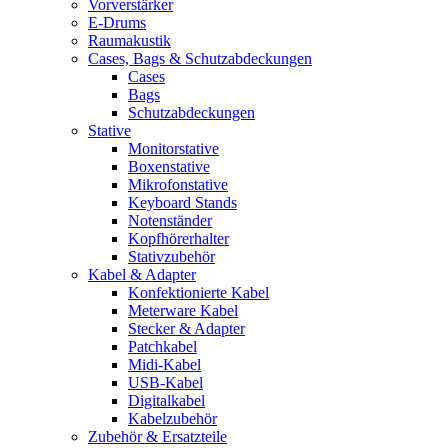
Vorverstärker
E-Drums
Raumakustik
Cases, Bags & Schutzabdeckungen
Cases
Bags
Schutzabdeckungen
Stative
Monitorstative
Boxenstative
Mikrofonstative
Keyboard Stands
Notenständer
Kopfhörerhalter
Stativzubehör
Kabel & Adapter
Konfektionierte Kabel
Meterware Kabel
Stecker & Adapter
Patchkabel
Midi-Kabel
USB-Kabel
Digitalkabel
Kabelzubehör
Zubehör & Ersatzteile