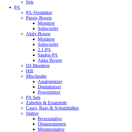
Sets
PA
PA-Verstärker
Passiv-Boxen
Monitore
Subwoofer
Aktiv-Boxen
Monitore
Subwoofer
2.1-PA
Säulen-PA
Akku Boxen
DJ-Monitore
Hifi
Mischpulte
Analogmixer
Digitalmixer
Powermixer
PA Sets
Zubehör & Ersatzteile
Cases, Bags & Schutzhüllen
Stative
Boxenstative
Distanzstangen
Monitorstative