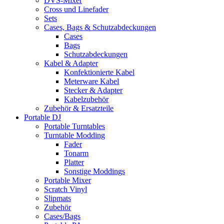
DVS-Mixer
Cross und Linefader
Sets
Cases, Bags & Schutzabdeckungen
Cases
Bags
Schutzabdeckungen
Kabel & Adapter
Konfektionierte Kabel
Meterware Kabel
Stecker & Adapter
Kabelzubehör
Zubehör & Ersatzteile
Portable DJ
Portable Turntables
Turntable Modding
Fader
Tonarm
Platter
Sonstige Moddings
Portable Mixer
Scratch Vinyl
Slipmats
Zubehör
Cases/Bags