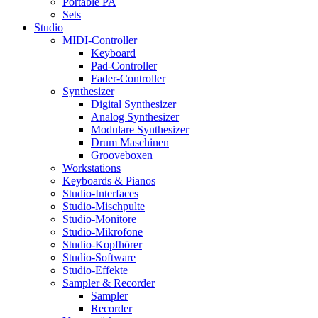
Portable PA
Sets
Studio
MIDI-Controller
Keyboard
Pad-Controller
Fader-Controller
Synthesizer
Digital Synthesizer
Analog Synthesizer
Modulare Synthesizer
Drum Maschinen
Grooveboxen
Workstations
Keyboards & Pianos
Studio-Interfaces
Studio-Mischpulte
Studio-Monitore
Studio-Mikrofone
Studio-Kopfhörer
Studio-Software
Studio-Effekte
Sampler & Recorder
Sampler
Recorder