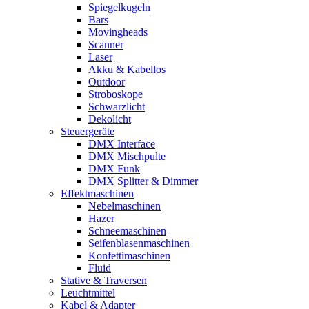
Spiegelkugeln
Bars
Movingheads
Scanner
Laser
Akku & Kabellos
Outdoor
Stroboskope
Schwarzlicht
Dekolicht
Steuergeräte
DMX Interface
DMX Mischpulte
DMX Funk
DMX Splitter & Dimmer
Effektmaschinen
Nebelmaschinen
Hazer
Schneemaschinen
Seifenblasenmaschinen
Konfettimaschinen
Fluid
Stative & Traversen
Leuchtmittel
Kabel & Adapter