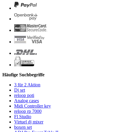
Häufige Suchbegriffe
3 für 2 Aktion
Dj set
reloop poti
Analog cases
Midi Controller key
reloop rp 7000
Fl Studio
Virtuel dj mixer
boxen set