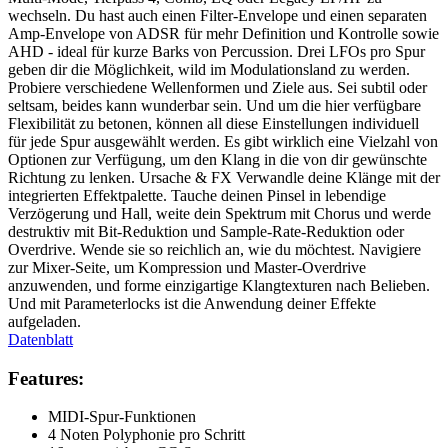
wechseln. Du hast auch einen Filter-Envelope und einen separaten
Amp-Envelope von ADSR für mehr Definition und Kontrolle sowie
AHD - ideal für kurze Barks von Percussion. Drei LFOs pro Spur
geben dir die Möglichkeit, wild im Modulationsland zu werden.
Probiere verschiedene Wellenformen und Ziele aus. Sei subtil oder
seltsam, beides kann wunderbar sein. Und um die hier verfügbare
Flexibilität zu betonen, können all diese Einstellungen individuell
für jede Spur ausgewählt werden. Es gibt wirklich eine Vielzahl von
Optionen zur Verfügung, um den Klang in die von dir gewünschte
Richtung zu lenken. Ursache & FX Verwandle deine Klänge mit der
integrierten Effektpalette. Tauche deinen Pinsel in lebendige
Verzögerung und Hall, weite dein Spektrum mit Chorus und werde
destruktiv mit Bit-Reduktion und Sample-Rate-Reduktion oder
Overdrive. Wende sie so reichlich an, wie du möchtest. Navigiere
zur Mixer-Seite, um Kompression und Master-Overdrive
anzuwenden, und forme einzigartige Klangtexturen nach Belieben.
Und mit Parameterlocks ist die Anwendung deiner Effekte
aufgeladen.
Datenblatt
Features:
MIDI-Spur-Funktionen
4 Noten Polyphonie pro Schritt