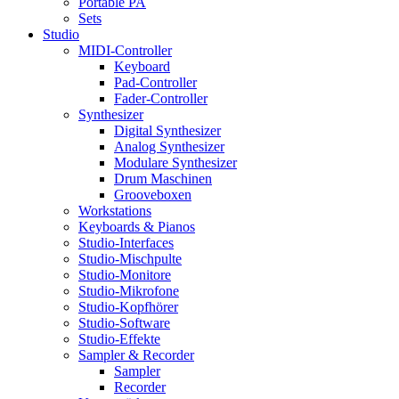
Portable PA
Sets
Studio
MIDI-Controller
Keyboard
Pad-Controller
Fader-Controller
Synthesizer
Digital Synthesizer
Analog Synthesizer
Modulare Synthesizer
Drum Maschinen
Grooveboxen
Workstations
Keyboards & Pianos
Studio-Interfaces
Studio-Mischpulte
Studio-Monitore
Studio-Mikrofone
Studio-Kopfhörer
Studio-Software
Studio-Effekte
Sampler & Recorder
Sampler
Recorder