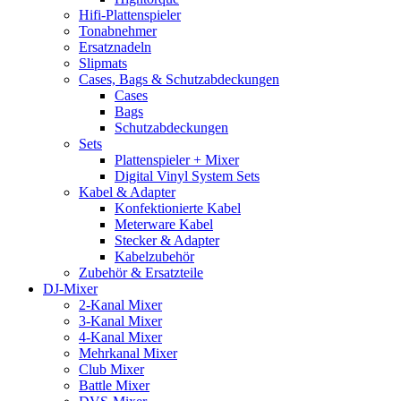
Hifi-Plattenspieler
Tonabnehmer
Ersatznadeln
Slipmats
Cases, Bags & Schutzabdeckungen
Cases
Bags
Schutzabdeckungen
Sets
Plattenspieler + Mixer
Digital Vinyl System Sets
Kabel & Adapter
Konfektionierte Kabel
Meterware Kabel
Stecker & Adapter
Kabelzubehör
Zubehör & Ersatzteile
DJ-Mixer
2-Kanal Mixer
3-Kanal Mixer
4-Kanal Mixer
Mehrkanal Mixer
Club Mixer
Battle Mixer