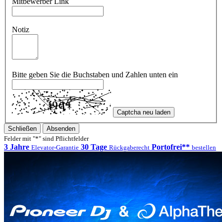
Mitbewerber Link
Notiz
Bitte geben Sie die Buchstaben und Zahlen unten ein
Captcha neu laden
Schließen
Absenden
Felder mit "*" sind Pflichtfelder
3 Jahre
30 Tage
Portofrei**
Elevator-Garantie
Rückgaberecht
bestellen