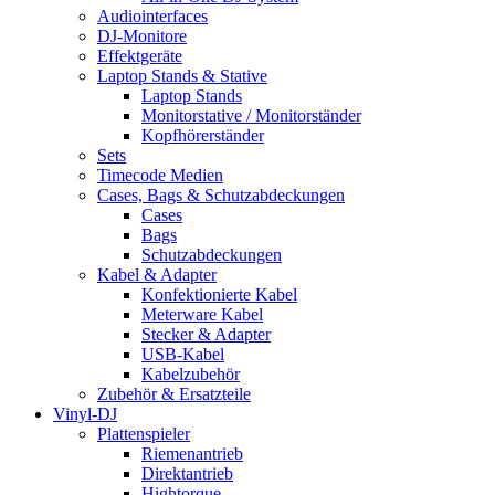
Audiointerfaces
DJ-Monitore
Effektgeräte
Laptop Stands & Stative
Laptop Stands
Monitorstative / Monitorständer
Kopfhörerständer
Sets
Timecode Medien
Cases, Bags & Schutzabdeckungen
Cases
Bags
Schutzabdeckungen
Kabel & Adapter
Konfektionierte Kabel
Meterware Kabel
Stecker & Adapter
USB-Kabel
Kabelzubehör
Zubehör & Ersatzteile
Vinyl-DJ
Plattenspieler
Riemenantrieb
Direktantrieb
Hightorque