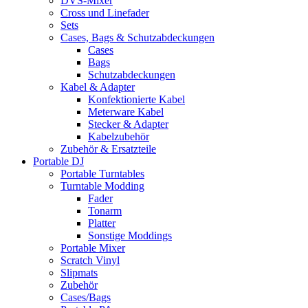
DVS-Mixer
Cross und Linefader
Sets
Cases, Bags & Schutzabdeckungen
Cases
Bags
Schutzabdeckungen
Kabel & Adapter
Konfektionierte Kabel
Meterware Kabel
Stecker & Adapter
Kabelzubehör
Zubehör & Ersatzteile
Portable DJ
Portable Turntables
Turntable Modding
Fader
Tonarm
Platter
Sonstige Moddings
Portable Mixer
Scratch Vinyl
Slipmats
Zubehör
Cases/Bags