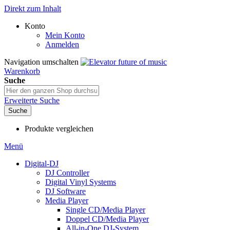
Direkt zum Inhalt
Konto
Mein Konto
Anmelden
Navigation umschalten
Warenkorb
Suche
Erweiterte Suche
Suche
Produkte vergleichen
Menü
Digital-DJ
DJ Controller
Digital Vinyl Systems
DJ Software
Media Player
Single CD/Media Player
Doppel CD/Media Player
All-in-One DJ-System