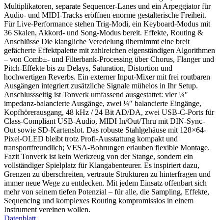
Multiplikatoren, separate Sequencer-Lanes und ein Arpeggiator für
Audio- und MIDI-Tracks eröffnen enorme gestalterische Freiheit.
Für Live-Performance stehen Trig-Modi, ein Keyboard-Modus mit
36 Skalen, Akkord- und Song-Modus bereit. Effekte, Routing &
Anschlüsse Die klangliche Veredelung übernimmt eine breit
gefächerte Effektpalette mit zahlreichen eigenständigen Algorithmen
– von Comb±- und Filterbank-Processing über Chorus, Flanger und
Pitch-Effekte bis zu Delays, Saturation, Distortion und
hochwertigen Reverbs. Ein externer Input-Mixer mit frei routbaren
Ausgängen integriert zusätzliche Signale mühelos in Ihr Setup.
Anschlussseitig ist Tonverk umfassend ausgestattet: vier ¼″
impedanz-balancierte Ausgänge, zwei ¼″ balancierte Eingänge,
Kopfhörerausgang, 48 kHz / 24 Bit AD/DA, zwei USB-C-Ports für
Class-Compliant USB-Audio, MIDI In/Out/Thru mit DIN-Sync-
Out sowie SD-Kartenslot. Das robuste Stahlgehäuse mit 128×64-
Pixel-OLED bleibt trotz Profi-Ausstattung kompakt und
transportfreundlich; VESA-Bohrungen erlauben flexible Montage.
Fazit Tonverk ist kein Werkzeug von der Stange, sondern ein
vollständiger Spielplatz für Klangabenteurer. Es inspiriert dazu,
Grenzen zu überschreiten, vertraute Strukturen zu hinterfragen und
immer neue Wege zu entdecken. Mit jedem Einsatz offenbart sich
mehr von seinem tiefen Potenzial – für alle, die Sampling, Effekte,
Sequencing und komplexes Routing kompromisslos in einem
Instrument vereinen wollen.
Datenblatt