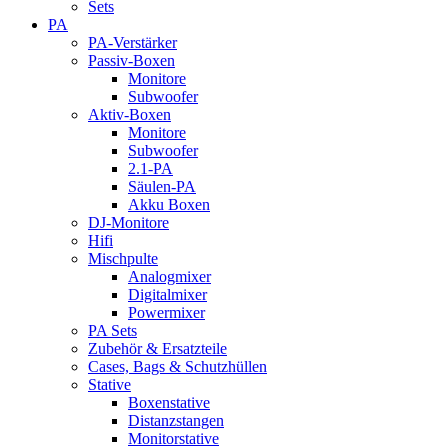
Sets
PA
PA-Verstärker
Passiv-Boxen
Monitore
Subwoofer
Aktiv-Boxen
Monitore
Subwoofer
2.1-PA
Säulen-PA
Akku Boxen
DJ-Monitore
Hifi
Mischpulte
Analogmixer
Digitalmixer
Powermixer
PA Sets
Zubehör & Ersatzteile
Cases, Bags & Schutzhüllen
Stative
Boxenstative
Distanzstangen
Monitorstative