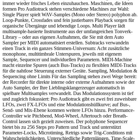
immer wieder frisches Leben einzuhauchen. Maschinen, die Ideen
formen Pro Audiotrack stehen verschiedene Machines zur Wahl:
Single Player spielt WAV-Samples (Mono oder Stereo) polyphon ab.
Loop-Punkte, Crossfades und fein justierbares Playback sorgen für
organische Übergänge und lebendige Loops. Multi Player lädt
multisample-basierte Instrumente aus der umfangreichen Tonverk-
Library – oder aus eigenen Aufnahmen, die Sie mit dem Auto
Sampler per MIDI automatisiert erstellen. Subtracks verwandeln
einen Track in ein ganzes Stimmen-Universum: Acht zusätzliche
monophone, multitimbrale Unterspuren, jeweils mit eigenem
Sample, Sequencer und individuellen Parametern. MIDI-Machine
macht einzelne Spuren (auch Bus-Tracks) zu flexiblen MIDI-Tracks
für die nahtlose Steuerung externer Geräte. Sampling, Modulation &
Sequencing ohne Limits Für das Sampling stehen zwei Wege bereit:
der Recorder für direkte interne oder externe Aufnahmen sowie der
Auto Sampler, der Ihre Lieblingsklangerzeuger automatisch in
spielbare Multisamples verwandelt. Das Modulationssystem ist tief
und zugleich fokussiert: Pro Audiotrack gibt es zwei frei zuweisbare
LFOs, zwei FX-LFOs und eine Modulationshüllkurve; auf Bus-,
Send- und Mix-Ebene kommen weitere LFOs hinzu. Performance-
Controller wie Pitchbend, Mod-Wheel, Aftertouch oder Breath-
Control lassen sich gezielt zuweisen. Der polyphone Sequencer
bietet bis zu 256 Steps pro Pattern und Track und unterstützt
Parameter-Locks, Microtiming, Retrigs sowie Trig-Conditions mit
Wahrscheinlichkeiten. Unterschiedliche Patternlängen, Time-Scale-