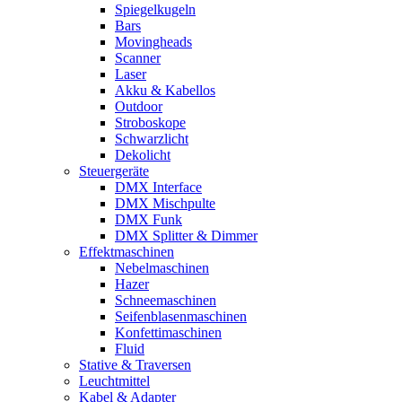
Spiegelkugeln
Bars
Movingheads
Scanner
Laser
Akku & Kabellos
Outdoor
Stroboskope
Schwarzlicht
Dekolicht
Steuergeräte
DMX Interface
DMX Mischpulte
DMX Funk
DMX Splitter & Dimmer
Effektmaschinen
Nebelmaschinen
Hazer
Schneemaschinen
Seifenblasenmaschinen
Konfettimaschinen
Fluid
Stative & Traversen
Leuchtmittel
Kabel & Adapter