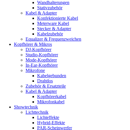
Wandhalterungen
Stativzubehör
Kabel & Adapter
Konfektionierte Kabel
Meterware Kabel
Stecker & Adapter
Kabelzubehör
Equalizer & Frequenzweichen
Kopfhörer & Mikros
DJ-Kopfhörer
Studio-Kopfhörer
Mode-Kopfhörer
In-Ear-Kopfhörer
Mikrofone
Kabelgebunden
Drahtlos
Zubehör & Ersatzteile
Kabel & Adapter
Kopfhörerkabel
Mikrofonkabel
Showtechnik
Lichttechnik
Lichteffekte
Hybrid-Effekte
PAR-Scheinwerfer