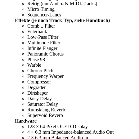
Retrig (nur Audio- & MIDI-Tracks)
Micro-Timing
Sequencer-Lanes
Effekte (je nach Track-Typ, siehe Handbuch)
Comb ± Filter
Filterbank
Low-Pass Filter
Multimode Filter
Infinite Flanger
Panoramic Chorus
Phase 98
Warble
Chrono Pitch
Frequency Warper
Compressor
Degrader
Dirtshaper
Daisy Delay
Saturator Delay
Rumsklang Reverb
Supervoid Reverb
Hardware
128 × 64 Pixel OLED-Display
4 × 6,3 mm Impedance-balanced Audio Out
2 × 6,3 mm Balanced Audio In