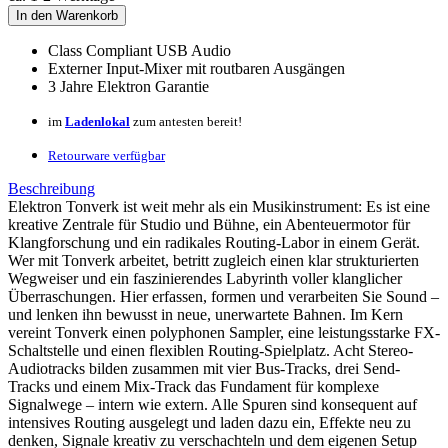
In den Warenkorb
Class Compliant USB Audio
Externer Input-Mixer mit routbaren Ausgängen
3 Jahre Elektron Garantie
im
Ladenlokal
zum antesten bereit!
Retourware verfügbar
Beschreibung
Elektron Tonverk ist weit mehr als ein Musikinstrument: Es ist eine
kreative Zentrale für Studio und Bühne, ein Abenteuermotor für
Klangforschung und ein radikales Routing-Labor in einem Gerät.
Wer mit Tonverk arbeitet, betritt zugleich einen klar strukturierten
Wegweiser und ein faszinierendes Labyrinth voller klanglicher
Überraschungen. Hier erfassen, formen und verarbeiten Sie Sound –
und lenken ihn bewusst in neue, unerwartete Bahnen. Im Kern
vereint Tonverk einen polyphonen Sampler, eine leistungsstarke FX-
Schaltstelle und einen flexiblen Routing-Spielplatz. Acht Stereo-
Audiotracks bilden zusammen mit vier Bus-Tracks, drei Send-
Tracks und einem Mix-Track das Fundament für komplexe
Signalwege – intern wie extern. Alle Spuren sind konsequent auf
intensives Routing ausgelegt und laden dazu ein, Effekte neu zu
denken, Signale kreativ zu verschachteln und dem eigenen Setup