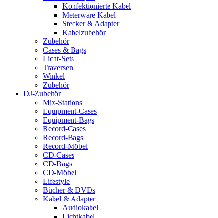
Konfektionierte Kabel
Meterware Kabel
Stecker & Adapter
Kabelzubehör
Zubehör
Cases & Bags
Licht-Sets
Traversen
Winkel
Zubehör
DJ-Zubehör
Mix-Stations
Equipment-Cases
Equipment-Bags
Record-Cases
Record-Bags
Record-Möbel
CD-Cases
CD-Bags
CD-Möbel
Lifestyle
Bücher & DVDs
Kabel & Adapter
Audiokabel
Lichtkabel