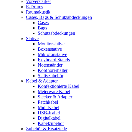
Vorverstärker
E-Drums
Raumakustik
Cases, Bags & Schutzabdeckungen
Cases
Bags
Schutzabdeckungen
Stative
Monitorstative
Boxenstative
Mikrofonstative
Keyboard Stands
Notenständer
Kopfhörerhalter
Stativzubehör
Kabel & Adapter
Konfektionierte Kabel
Meterware Kabel
Stecker & Adapter
Patchkabel
Midi-Kabel
USB-Kabel
Digitalkabel
Kabelzubehör
Zubehör & Ersatzteile