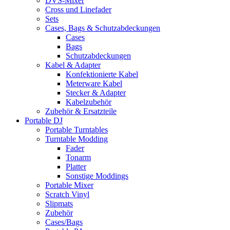
DVS-Mixer
Cross und Linefader
Sets
Cases, Bags & Schutzabdeckungen
Cases
Bags
Schutzabdeckungen
Kabel & Adapter
Konfektionierte Kabel
Meterware Kabel
Stecker & Adapter
Kabelzubehör
Zubehör & Ersatzteile
Portable DJ
Portable Turntables
Turntable Modding
Fader
Tonarm
Platter
Sonstige Moddings
Portable Mixer
Scratch Vinyl
Slipmats
Zubehör
Cases/Bags