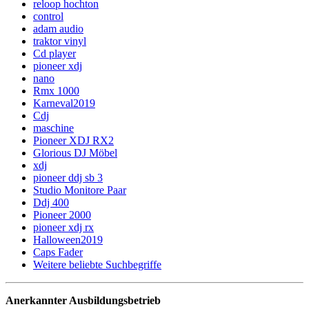
reloop hochton
control
adam audio
traktor vinyl
Cd player
pioneer xdj
nano
Rmx 1000
Karneval2019
Cdj
maschine
Pioneer XDJ RX2
Glorious DJ Möbel
xdj
pioneer ddj sb 3
Studio Monitore Paar
Ddj 400
Pioneer 2000
pioneer xdj rx
Halloween2019
Caps Fader
Weitere beliebte Suchbegriffe
Anerkannter Ausbildungsbetrieb