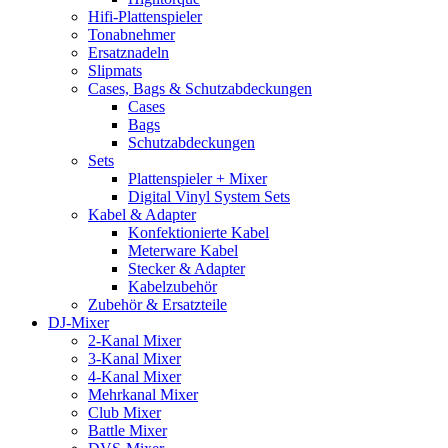
Hifi-Plattenspieler
Tonabnehmer
Ersatznadeln
Slipmats
Cases, Bags & Schutzabdeckungen
Cases
Bags
Schutzabdeckungen
Sets
Plattenspieler + Mixer
Digital Vinyl System Sets
Kabel & Adapter
Konfektionierte Kabel
Meterware Kabel
Stecker & Adapter
Kabelzubehör
Zubehör & Ersatzteile
DJ-Mixer
2-Kanal Mixer
3-Kanal Mixer
4-Kanal Mixer
Mehrkanal Mixer
Club Mixer
Battle Mixer