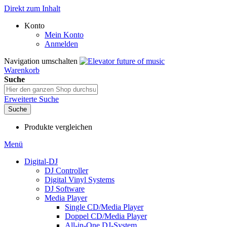
Direkt zum Inhalt
Konto
Mein Konto
Anmelden
Navigation umschalten
Warenkorb
Suche
Erweiterte Suche
Suche
Produkte vergleichen
Menü
Digital-DJ
DJ Controller
Digital Vinyl Systems
DJ Software
Media Player
Single CD/Media Player
Doppel CD/Media Player
All-in-One DJ-System