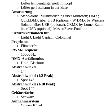
Lüfter temperaturgeregelt im Kopf
Lüfter geräuscharm in der Base
Ansteuerung
Stand-alone; Musiksteuerung über Mikrofon; DMX;
QuickDMX über USB (optional); W-DMX by Wireless
Solution über USB (optional); CRMX by LumenRadio
über USB (optional); Master/Slave-Funktion
Fixtures vorhanden für
Light'J; Light Captain; Colorchief
Projektion
Flimmerfrei
PWM-Frequenz
10600 Hz
DMX-Ausfallmodus
Hold; Blackout
Abstrahlwinkel
14°
Abstrahlwinkel (1/2 Peak)
Spot 14°
Abstrahlwinkel (1/10 Peak)
Spot 14°
Gehäusefarbe
Schwarz
Aufnahmesystem
Omega-Bügel