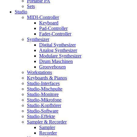
Portable PA
Sets
Studio
MIDI-Controller
Keyboard
Pad-Controller
Fader-Controller
Synthesizer
Digital Synthesizer
Analog Synthesizer
Modulare Synthesizer
Drum Maschinen
Grooveboxen
Workstations
Keyboards & Pianos
Studio-Interfaces
Studio-Mischpulte
Studio-Monitore
Studio-Mikrofone
Studio-Kopfhörer
Studio-Software
Studio-Effekte
Sampler & Recorder
Sampler
Recorder