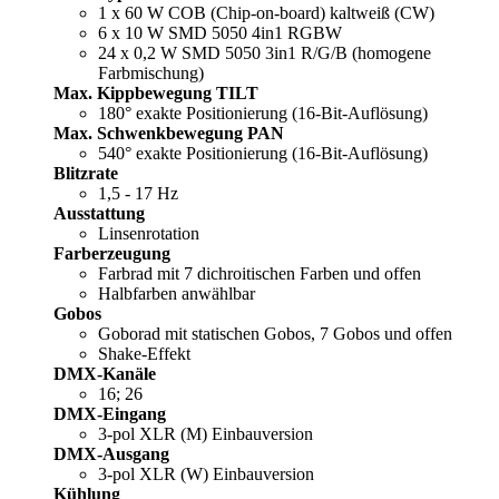
1 x 60 W COB (Chip-on-board) kaltweiß (CW)
6 x 10 W SMD 5050 4in1 RGBW
24 x 0,2 W SMD 5050 3in1 R/G/B (homogene
Farbmischung)
Max. Kippbewegung TILT
180° exakte Positionierung (16-Bit-Auflösung)
Max. Schwenkbewegung PAN
540° exakte Positionierung (16-Bit-Auflösung)
Blitzrate
1,5 - 17 Hz
Ausstattung
Linsenrotation
Farberzeugung
Farbrad mit 7 dichroitischen Farben und offen
Halbfarben anwählbar
Gobos
Goborad mit statischen Gobos, 7 Gobos und offen
Shake-Effekt
DMX-Kanäle
16; 26
DMX-Eingang
3-pol XLR (M) Einbauversion
DMX-Ausgang
3-pol XLR (W) Einbauversion
Kühlung