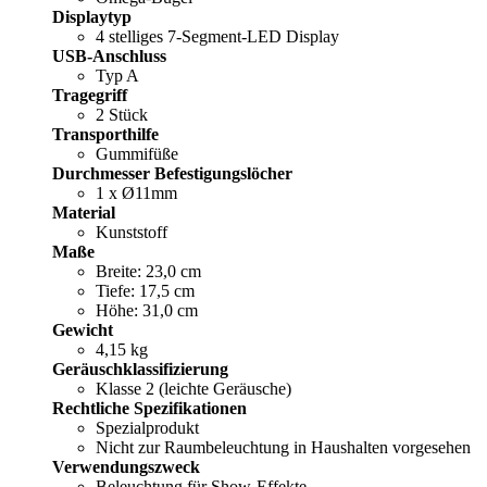
Displaytyp
4 stelliges 7-Segment-LED Display
USB-Anschluss
Typ A
Tragegriff
2 Stück
Transporthilfe
Gummifüße
Durchmesser Befestigungslöcher
1 x Ø11mm
Material
Kunststoff
Maße
Breite: 23,0 cm
Tiefe: 17,5 cm
Höhe: 31,0 cm
Gewicht
4,15 kg
Geräuschklassifizierung
Klasse 2 (leichte Geräusche)
Rechtliche Spezifikationen
Spezialprodukt
Nicht zur Raumbeleuchtung in Haushalten vorgesehen
Verwendungszweck
Beleuchtung für Show-Effekte