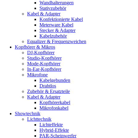
Wandhalterungen
Stativzubehör
Kabel & Adapter
Konfektionierte Kabel
Meterware Kabel
Stecker & Adapter
Kabelzubehör
Equalizer & Frequenzweichen
Kopfhörer & Mikros
DJ-Kopfhörer
Studio-Kopfhörer
Mode-Kopfhörer
In-Ear-Kopfhörer
Mikrofone
Kabelgebunden
Drahtlos
Zubehör & Ersatzteile
Kabel & Adapter
Kopfhörerkabel
Mikrofonkabel
Showtechnik
Lichttechnik
Lichteffekte
Hybrid-Effekte
PAR-Scheinwerfer