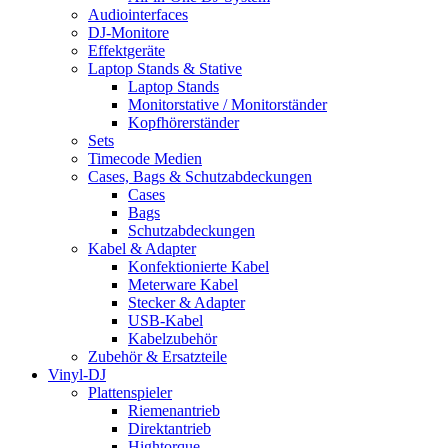
Audiointerfaces
DJ-Monitore
Effektgeräte
Laptop Stands & Stative
Laptop Stands
Monitorstative / Monitorständer
Kopfhörerständer
Sets
Timecode Medien
Cases, Bags & Schutzabdeckungen
Cases
Bags
Schutzabdeckungen
Kabel & Adapter
Konfektionierte Kabel
Meterware Kabel
Stecker & Adapter
USB-Kabel
Kabelzubehör
Zubehör & Ersatzteile
Vinyl-DJ
Plattenspieler
Riemenantrieb
Direktantrieb
Hightorque