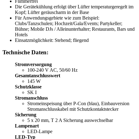
Flimmerfrei
Die Gerätekühlung erfolgt über Lüfter temperaturgeregelt im
Kopf; Lüfter geräuscharm in der Base
Für Anwendungsgebiete wie zum Beispiel:
Clubs/Tanzschulen; Hochzeit/Gala/Events; Partykeller;
Bühne; Mobile DJs / Alleinunterhalter; Restaurants, Bars und
Hotels
Einsatzmöglichkeit: Stehend; fliegend
Technische Daten:
Stromversorgung
100-240 V AC, 50/60 Hz
Gesamtanschlusswert
145 W
Schutzklasse
SK I
Stromanschluss
Stromeinspeisung über P-Con (blau), Einbauversion
Stromanschlusskabel mit Schutzkontaktstecker
Sicherung
5 x 20 mm, T 2 A Sicherung auswechselbar
Lampenart
LED-Lampe
LED-Typ