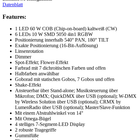
Datenblatt
Features:
1 LED 60 W COB (Chip-on-board) kaltweiß (CW)
6 LEDs 10 W SMD 5050 4in1 RGBW
Positionierung innerhalb 540° PAN, 180° TILT
Exakte Positionierung (16-Bit-Auflösung)
Linsenrotation
Dimmer
Spot-Effekt; Flower-Effekt
Farbrad mit 7 dichroitischen Farben und offen
Halbfarben anwählbar
Goborad mit statischen Gobos, 7 Gobos und offen
Shake-Effekt
Ansteuerbar über Stand-alone; Musiksteuerung über
Mikrofon; DMX; QuickDMX über USB (optional); W-DMX
by Wireless Solution über USB (optional); CRMX by
LumenRadio über USB (optional); Master/Slave-Funktion
Mit einem Abstrahlwinkel von 14°
Mit Omega-Bügel
4 stelliges 7-Segment-LED Display
2 robuste Tragegriffe
Gummifüße