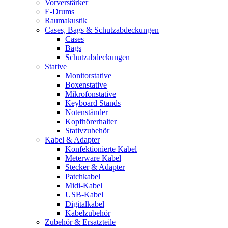
Vorverstärker
E-Drums
Raumakustik
Cases, Bags & Schutzabdeckungen
Cases
Bags
Schutzabdeckungen
Stative
Monitorstative
Boxenstative
Mikrofonstative
Keyboard Stands
Notenständer
Kopfhörerhalter
Stativzubehör
Kabel & Adapter
Konfektionierte Kabel
Meterware Kabel
Stecker & Adapter
Patchkabel
Midi-Kabel
USB-Kabel
Digitalkabel
Kabelzubehör
Zubehör & Ersatzteile