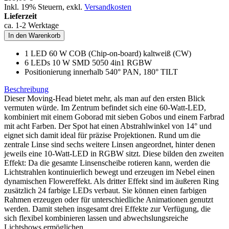
Inkl. 19% Steuern
,
exkl.
Versandkosten
Lieferzeit
ca. 1-2 Werktage
In den Warenkorb
1 LED 60 W COB (Chip-on-board) kaltweiß (CW)
6 LEDs 10 W SMD 5050 4in1 RGBW
Positionierung innerhalb 540° PAN, 180° TILT
Beschreibung
Dieser Moving-Head bietet mehr, als man auf den ersten Blick
vermuten würde. Im Zentrum befindet sich eine 60-Watt-LED,
kombiniert mit einem Goborad mit sieben Gobos und einem Farbrad
mit acht Farben. Der Spot hat einen Abstrahlwinkel von 14° und
eignet sich damit ideal für präzise Projektionen. Rund um die
zentrale Linse sind sechs weitere Linsen angeordnet, hinter denen
jeweils eine 10-Watt-LED in RGBW sitzt. Diese bilden den zweiten
Effekt: Da die gesamte Linsenscheibe rotieren kann, werden die
Lichtstrahlen kontinuierlich bewegt und erzeugen im Nebel einen
dynamischen Flowereffekt. Als dritter Effekt sind im äußeren Ring
zusätzlich 24 farbige LEDs verbaut. Sie können einen farbigen
Rahmen erzeugen oder für unterschiedliche Animationen genutzt
werden. Damit stehen insgesamt drei Effekte zur Verfügung, die
sich flexibel kombinieren lassen und abwechslungsreiche
Lichtshows ermöglichen.