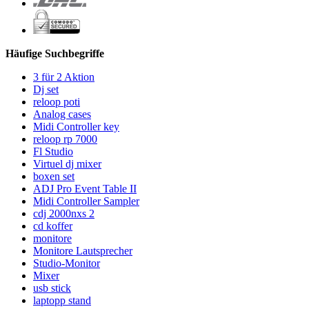
Häufige Suchbegriffe
3 für 2 Aktion
Dj set
reloop poti
Analog cases
Midi Controller key
reloop rp 7000
Fl Studio
Virtuel dj mixer
boxen set
ADJ Pro Event Table II
Midi Controller Sampler
cdj 2000nxs 2
cd koffer
monitore
Monitore Lautsprecher
Studio-Monitor
Mixer
usb stick
laptopp stand