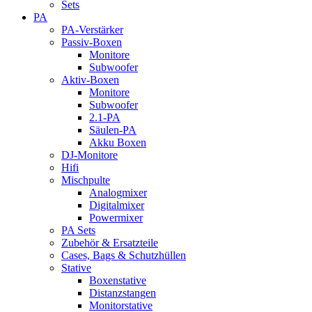
Sets
PA
PA-Verstärker
Passiv-Boxen
Monitore
Subwoofer
Aktiv-Boxen
Monitore
Subwoofer
2.1-PA
Säulen-PA
Akku Boxen
DJ-Monitore
Hifi
Mischpulte
Analogmixer
Digitalmixer
Powermixer
PA Sets
Zubehör & Ersatzteile
Cases, Bags & Schutzhüllen
Stative
Boxenstative
Distanzstangen
Monitorstative