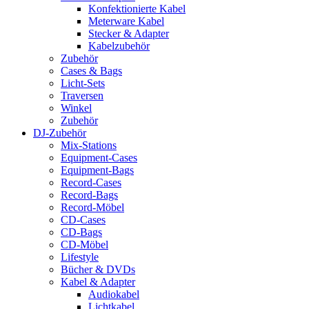
Konfektionierte Kabel
Meterware Kabel
Stecker & Adapter
Kabelzubehör
Zubehör
Cases & Bags
Licht-Sets
Traversen
Winkel
Zubehör
DJ-Zubehör
Mix-Stations
Equipment-Cases
Equipment-Bags
Record-Cases
Record-Bags
Record-Möbel
CD-Cases
CD-Bags
CD-Möbel
Lifestyle
Bücher & DVDs
Kabel & Adapter
Audiokabel
Lichtkabel