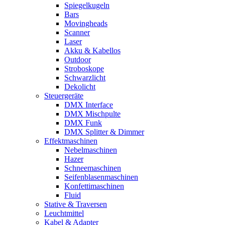
Spiegelkugeln
Bars
Movingheads
Scanner
Laser
Akku & Kabellos
Outdoor
Stroboskope
Schwarzlicht
Dekolicht
Steuergeräte
DMX Interface
DMX Mischpulte
DMX Funk
DMX Splitter & Dimmer
Effektmaschinen
Nebelmaschinen
Hazer
Schneemaschinen
Seifenblasenmaschinen
Konfettimaschinen
Fluid
Stative & Traversen
Leuchtmittel
Kabel & Adapter